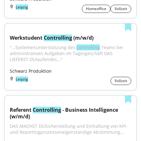
Leipzig
Homeoffice
Vollzeit
Werkstudent 
Controlling
 (m/w/d)
"...SystemenUnterstützung des 
Controlling
-Teams bei 
administrativen Aufgaben im Tagesgeschäft DAS 
LIEFERST DUlaufendes..."
Schwarz Produktion
Leipzig
Vollzeit
Referent 
Controlling
 - Business Intelligence 
(w/m/d)
DAS MACHST DUSicherstellung und Einhaltung von KPI- 
und Reportingprozesseneigenständige Abstimmung...