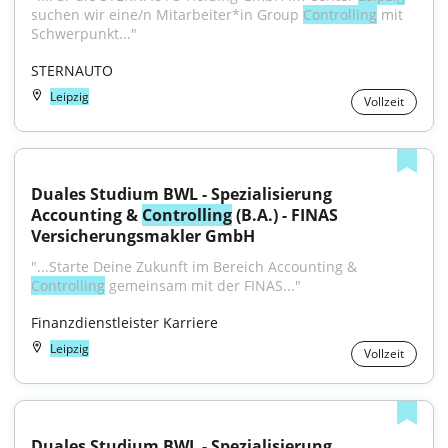
suchen wir eine/n Mitarbeiter*in Group 
Controlling
 mit 
Schwerpunkt..."
STERNAUTO
Leipzig
Vollzeit
Duales Studium BWL - Spezialisierung 
Accounting & 
Controlling
 (B.A.) - FINAS 
Versicherungsmakler GmbH
"...Starte Deine Zukunft im Bereich Accounting & 
Controlling
 gemeinsam mit der FINAS..."
Finanzdienstleister Karriere
Leipzig
Vollzeit
Duales Studium BWL - Spezialisierung 