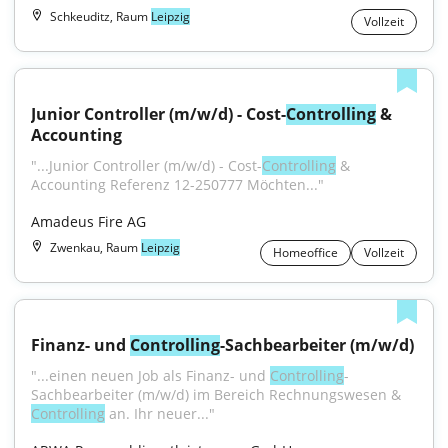
Schkeuditz, Raum
Leipzig
Vollzeit
Junior Controller (m/w/d) - Cost-
Controlling
 & 
Accounting
"...Junior Controller (m/w/d) - Cost-
Controlling
 & 
Accounting Referenz 12-250777 Möchten..."
Amadeus Fire AG
Zwenkau, Raum
Leipzig
Homeoffice
Vollzeit
Finanz- und 
Controlling
-Sachbearbeiter (m/w/d)
"...einen neuen Job als Finanz- und 
Controlling
-
Sachbearbeiter (m/w/d) im Bereich Rechnungswesen & 
Controlling
 an. Ihr neuer..."