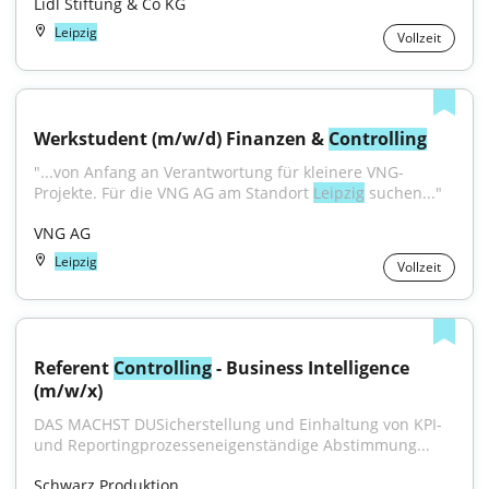
Lidl Stiftung & Co KG
Leipzig
Vollzeit
Werkstudent (m/w/d) Finanzen & 
Controlling
"...von Anfang an Verantwortung für kleinere VNG-
Projekte. Für die VNG AG am Standort 
Leipzig
 suchen..."
VNG AG
Leipzig
Vollzeit
Referent 
Controlling
 - Business Intelligence 
(m/w/x)
DAS MACHST DUSicherstellung und Einhaltung von KPI- 
und Reportingprozesseneigenständige Abstimmung...
Schwarz Produktion