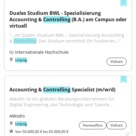
Duales Studium BWL - Spezialisierung 
Accounting & 
Controlling
 (B.A.) am Campus oder 
virtuell
"...im Dualen Studium BWL – Spezialisierung Accounting 
& 
Controlling
! Das Studium vermittelt Dir fundiertes..."
IU Internationale Hochschule
Leipzig
Vollzeit
Accounting & 
Controlling
 Specialist (m/w/d)
Akkodis ist ein globales Beratungsunternehmen für 
Digital Engineering, das Technologie und Talente...
Akkodis
Leipzig
Homeoffice
Vollzeit
Von 50.000,00 € bis 65.000,00 €