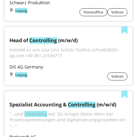
Schwarz Produktion
Leipzig
Homeoffice
Vollzeit
Head of 
Controlling
 (m/w/d)
Kontakt zu uns Lisa Linn Schütz lisalinn.schuetz@dis-
ag.com +49 361 21656717
DIS AG Germany
Leipzig
Vollzeit
Spezialist Accounting & 
Controlling
 (m/w/d)
"...und 
Controlling
 mit. Du bringst Deine Ideen bei 
Prozessoptimierungen und Digitalisierungsprojekten ein 
–..."
Bertrandt AG