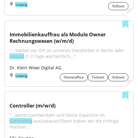
Leipzig
Vollzeit
Immobilienkauffrau als Module Owner 
Rechnungswesen (w/m/d)
"...stärker vor Ort an unseren Standorten in Berlin oder 
Leipzig
 (1-2 Tage wöchentlich..."
Dr. Klein Wowi Digital AG
Leipzig
Homeoffice
Teilzeit
Vollzeit
Controller (m/w/d)
"...weiterzuentwickeln und Deine Expertise im 
Controlling
 auszubauen?Dann haben wir die richtige 
Position..."