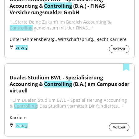
Accounting & 
Controlling
 (B.A.) - FINAS 
Versicherungsmakler GmbH
"...Starte Deine Zukunft im Bereich Accounting & 
Controlling
 gemeinsam mit der FINAS..."
Unternehmensberatg., Wirtschaftsprüfg., Recht Karriere
Leipzig
Vollzeit
Duales Studium BWL - Spezialisierung 
Accounting & 
Controlling
 (B.A.) am Campus oder 
virtuell
"...im Dualen Studium BWL – Spezialisierung Accounting 
& 
Controlling
! Das Studium vermittelt Dir fundiertes..."
Karriere
Leipzig
Vollzeit