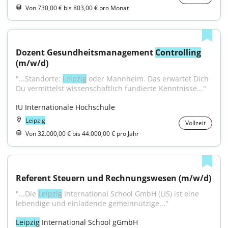
Von 730,00 € bis 803,00 € pro Monat
Dozent Gesundheitsmanagement 
Controlling
(m/w/d)
"...Standorte: 
Leipzig
 oder Mannheim. Das erwartet Dich 
Du vermittelst wissenschaftlich fundierte Kenntnisse..."
IU Internationale Hochschule
Leipzig
Vollzeit
Von 32.000,00 € bis 44.000,00 € pro Jahr
Referent Steuern und Rechnungswesen (m/w/d)
"...Die 
Leipzig
 International School GmbH (LIS) ist eine 
lebendige und einladende gemeinnützige..."
Leipzig
 International School gGmbH