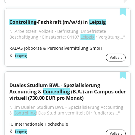
Controlling
-Fachkraft (m/w/d) in 
Leipzig
"...Arbeitszeit: Vollzeit • Befristung: Unbefristete 
Beschäftigung • Einsatzorte: 04107 
Leipzig
 • Vergütung..."
RADAS Jobbörse & Personalvermittlung GmbH
Leipzig
Vollzeit
Duales Studium BWL - Spezialisierung 
Accounting & 
Controlling
 (B.A.) am Campus oder 
virtuell (730.00 EUR pro Monat)
"...im Dualen Studium BWL – Spezialisierung Accounting 
& 
Controlling
! Das Studium vermittelt Dir fundiertes..."
IU Internationale Hochschule
Leipzig
Vollzeit