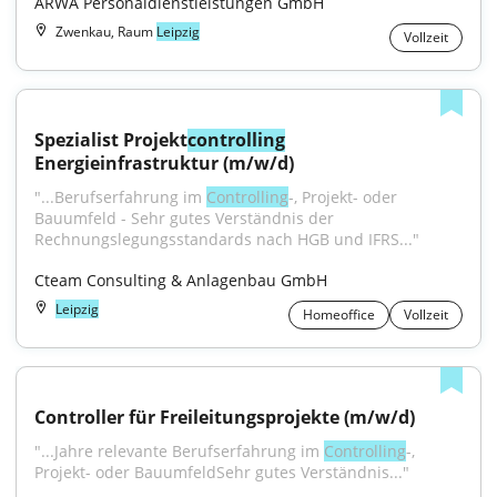
ARWA Personaldienstleistungen GmbH
Zwenkau, Raum
Leipzig
Vollzeit
Spezialist Projekt
controlling
Energieinfrastruktur (m/w/d)
"...Berufserfahrung im 
Controlling
-, Projekt- oder 
Bauumfeld - Sehr gutes Verständnis der 
Rechnungslegungsstandards nach HGB und IFRS..."
Cteam Consulting & Anlagenbau GmbH
Leipzig
Homeoffice
Vollzeit
Controller für Freileitungsprojekte (m/w/d)
"...Jahre relevante Berufserfahrung im 
Controlling
-, 
Projekt- oder BauumfeldSehr gutes Verständnis..."