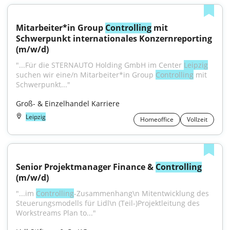
Mitarbeiter*in Group 
Controlling
 mit 
Schwerpunkt internationales Konzernreporting 
(m/w/d)
"...Für die STERNAUTO Holding GmbH im Center 
Leipzig
suchen wir eine/n Mitarbeiter*in Group 
Controlling
 mit 
Schwerpunkt..."
Groß- & Einzelhandel Karriere
Leipzig
Homeoffice
Vollzeit
Senior Projektmanager Finance & 
Controlling
(m/w/d)
"...im 
Controlling
-Zusammenhang\n Mitentwicklung des 
Steuerungsmodells für Lidl\n (Teil-)Projektleitung des 
Workstreams Plan to..."