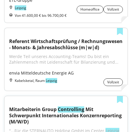
ETL-Gruppe
Leipzig
Homeoffice
Vollzeit
Von 41.600,00 € bis 96.700,00 €
Referent Wirtschaftsprüfung / Rechnungswesen 
- Monats- & Jahresabschlüsse (m|w|d)
Werde Teil unseres Accounting-Teams! Du bist ein 
Zahlenmensch mit Leidenschaft für Bilanzierung und...
envia Mitteldeutsche Energie AG
Kabelsketal, Raum
Leipzig
Vollzeit
Mitarbeiterin Group 
Controlling
 Mit 
Schwerpunkt Internationales Konzernreporting 
(M/W/D)
"...Für die STERNAUTO Holding GmbH im Center 
Leipzig