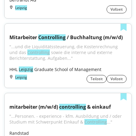
Leipzig
Vollzeit
Mitarbeiter 
Controlling
 / Buchhaltung (m/w/d)
"...und die Liquiditätssteuerung, die Kostenrechnung 
und das 
Controlling
 sowie die interne und externe 
Berichterstattung. Aufgaben..."
HHL 
Leipzig
 Graduate School of Management
Leipzig
Teilzeit
Vollzeit
mitarbeiter (m/w/d) 
controlling
 & einkauf
"...Personen. - experience - kfm. Ausbildung und / oder 
Studium mit Schwerpunkt Einkauf & 
Controlling
..."
Randstad