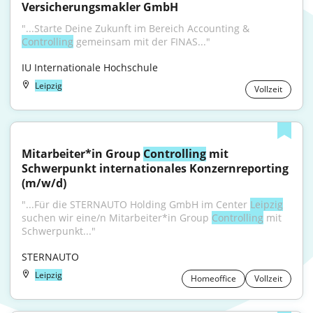
Versicherungsmakler GmbH
"...Starte Deine Zukunft im Bereich Accounting & 
Controlling
 gemeinsam mit der FINAS..."
IU Internationale Hochschule
Leipzig
Vollzeit
Mitarbeiter*in Group 
Controlling
 mit 
Schwerpunkt internationales Konzernreporting 
(m/w/d)
"...Für die STERNAUTO Holding GmbH im Center 
Leipzig
suchen wir eine/n Mitarbeiter*in Group 
Controlling
 mit 
Schwerpunkt..."
STERNAUTO
Leipzig
Homeoffice
Vollzeit