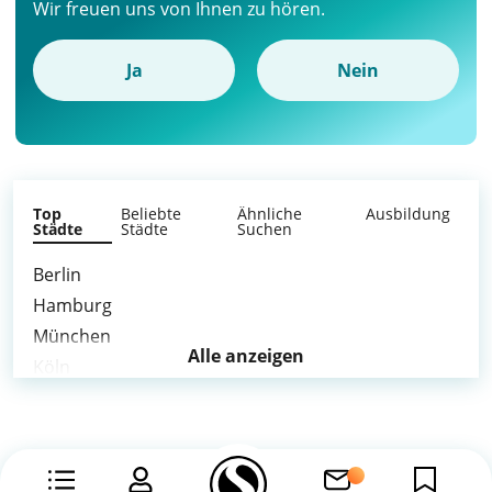
Wir freuen uns von Ihnen zu hören.
Ja
Nein
Top
Beliebte
Ähnliche
Ausbildung
Städte
Städte
Suchen
Berlin
Hamburg
München
Alle anzeigen
Köln
Frankfurt am Main
Stuttgart
Düsseldorf
Dortmund