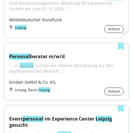
und Rechtemanagement, Abteilung Personalservice 
suchen wir zum 01.11.2026..."
Mitteldeutscher Rundfunk
Leipzig
Vollzeit
Personal
berater m/w/d
"...in 
Leipzig
 suchen wir interne Verstärkung für den 
kaufmännischen Bereich..."
bindan GmbH & Co. KG
Leizpig, Raum
Leipzig
Vollzeit
Event
personal
 im Experience Center 
Leipzig
gesucht