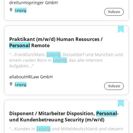
dreiturmspringer GmbH
Leipzig
Vollzeit
Praktikant (m/w/d) Human Resources / 
Personal
 Remote
"...Frankfurt/Main, 
Leipzig
, Düsseldorf und München und 
einem coolen Büro in 
Leipzig
, das alle internen 
Aufgaben..."
allaboutHRLaw GmbH
Leipzig
Vollzeit
Disponent / Mitarbeiter Disposition, 
Personal
- 
und Kundenbetreuung Security (m/w/d)
"...Kunden in 
Leipzig
 und Mitteldeutschland und steuern 