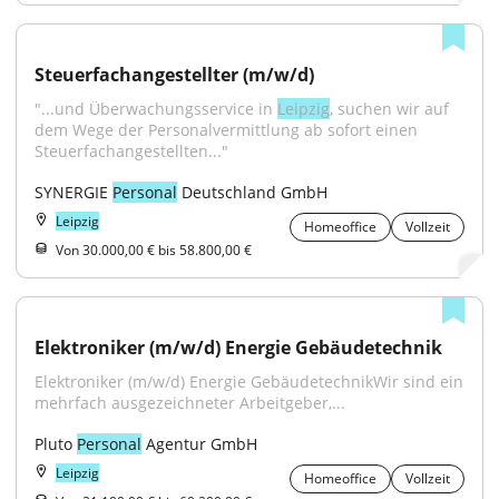
Steuerfachangestellter (m/w/d)
"...und Überwachungsservice in 
Leipzig
, suchen wir auf 
dem Wege der Personalvermittlung ab sofort einen 
Steuerfachangestellten..."
SYNERGIE 
Personal
 Deutschland GmbH
Leipzig
Homeoffice
Vollzeit
Von 30.000,00 € bis 58.800,00 €
Elektroniker (m/w/d) Energie Gebäudetechnik
Elektroniker (m/w/d) Energie GebäudetechnikWir sind ein 
mehrfach ausgezeichneter Arbeitgeber,...
Pluto 
Personal
 Agentur GmbH
Leipzig
Homeoffice
Vollzeit