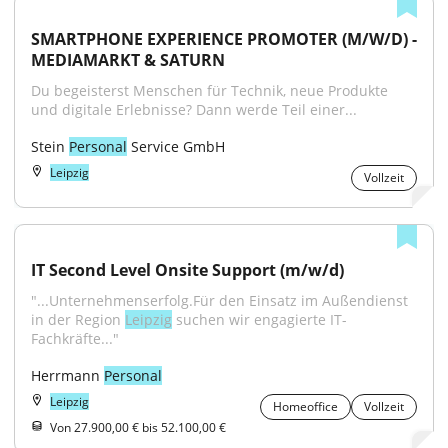
SMARTPHONE EXPERIENCE PROMOTER (M/W/D) - 
MEDIAMARKT & SATURN
Du begeisterst Menschen für Technik, neue Produkte 
und digitale Erlebnisse? Dann werde Teil einer...
Stein 
Personal
 Service GmbH
Leipzig
Vollzeit
IT Second Level Onsite Support (m/w/d)
"...Unternehmenserfolg.Für den Einsatz im Außendienst 
in der Region 
Leipzig
 suchen wir engagierte IT-
Fachkräfte..."
Herrmann 
Personal
Leipzig
Homeoffice
Vollzeit
Von 27.900,00 € bis 52.100,00 €