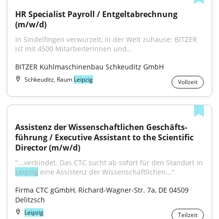
HR Specialist Payroll / Entgeltabrechnung 
(m/w/d)
In Sindelfingen verwurzelt, in der Welt zuhause: BITZER 
ist mit 4500 Mitarbeiterinnen und...
BITZER Kühlmaschinenbau Schkeuditz GmbH
Schkeuditz, Raum
Leipzig
Vollzeit
Assistenz der Wissenschaftlichen Geschäfts­
führung / Executive Assistant to the Scientific 
Director (m/w/d)
"...verbindet. Das CTC sucht ab sofort für den Standort in 
Leipzig
 eine Assistenz der Wissenschaftlichen..."
Firma CTC gGmbH, Richard-Wagner-Str. 7a, DE 04509 
Delitzsch
Leipzig
Teilzeit