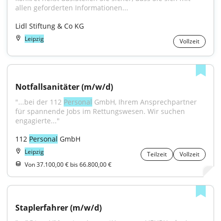
allen geforderten Informationen...
Lidl Stiftung & Co KG
Leipzig
Vollzeit
Notfallsanitäter (m/w/d)
"...bei der 112 
Personal
 GmbH, Ihrem Ansprechpartner 
für spannende Jobs im Rettungswesen. Wir suchen 
engagierte..."
112 
Personal
 GmbH
Leipzig
Teilzeit
Vollzeit
Von 37.100,00 € bis 66.800,00 €
Staplerfahrer (m/w/d)