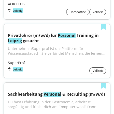
AOK PLUS
Leipzig
Homeoffice
Vollzeit
Privatlehrer (m/w/d) für 
Personal
 Training in 
Leipzig
 gesucht
UnternehmenSuperprof ist die Plattform für 
Wissensaustausch. Sie verbindet Menschen, die lernen...
SuperProf
Leipzig
Vollzeit
Sachbearbeitung 
Personal
 & Recruiting (m/w/d)
Du hast Erfahrung in der Gastronomie, arbeitest 
sorgfältig und fühlst dich am Computer wohl? Dann...