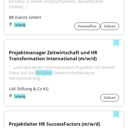
Einsätze in einem anspruchsvollen, dynamischen 
Umfeld..."
BR Events GmbH
Leipzig
Homeoffice
Vollzeit
Projektmanager Zeitwirtschaft und HR 
Transformation International (m/w/d)
"...und operativen internationalen Projekten mit klarem 
Fokus auf die 
Personal
-ZeitwirtschaftAnalyse, 
Harmonisierung..."
Lidl Stiftung & Co KG
Leipzig
Vollzeit
Projektleiter HR SuccessFactors (m/w/d)