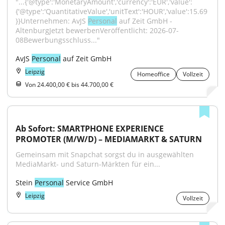
"...{'@type':'MonetaryAmount','currency':'EUR','value':
{'@type':'QuantitativeValue','unitText':'HOUR','value':15.69
}}Unternehmen: AvJS 
Personal
 auf Zeit GmbH - 
AltenburgJetzt bewerbenVeröffentlicht: 2026-07-
08Bewerbungsschluss..."
AvJS 
Personal
 auf Zeit GmbH
Leipzig
Homeoffice
Vollzeit
Von 24.400,00 € bis 44.700,00 €
Ab Sofort: SMARTPHONE EXPERIENCE 
PROMOTER (M/W/D) – MEDIAMARKT & SATURN
Gemeinsam mit Snapchat sorgst du in ausgewählten 
MediaMarkt- und Saturn-Märkten für ein...
Stein 
Personal
 Service GmbH
Leipzig
Vollzeit