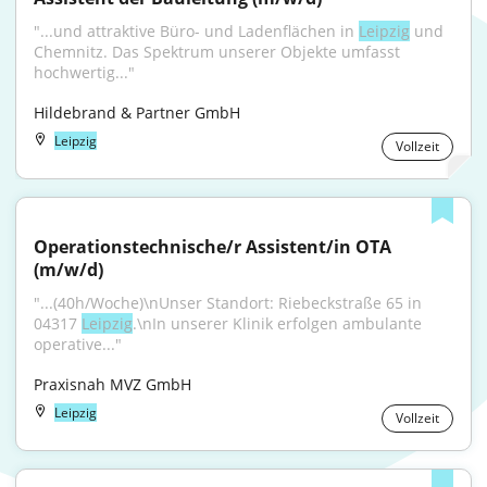
"...und attraktive Büro- und Ladenflächen in 
Leipzig
 und 
Chemnitz. Das Spektrum unserer Objekte umfasst 
hochwertig..."
Hildebrand & Partner GmbH
Leipzig
Vollzeit
Operationstechnische/r Assistent/in OTA 
(m/w/d)
"...(40h/Woche)\nUnser Standort: Riebeckstraße 65 in 
04317 
Leipzig
.\nIn unserer Klinik erfolgen ambulante 
operative..."
Praxisnah MVZ GmbH
Leipzig
Vollzeit