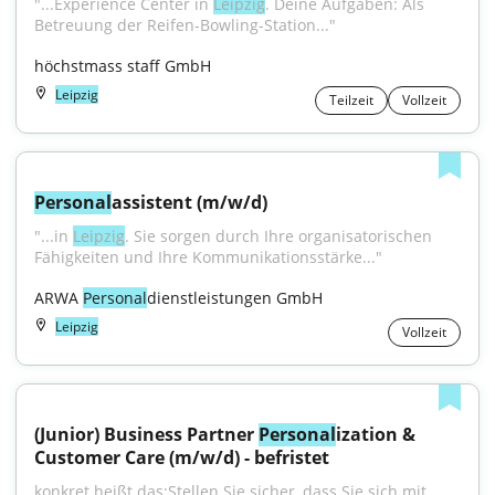
"...Experience Center in 
Leipzig
. Deine Aufgaben: Als 
Betreuung der Reifen-Bowling-Station..."
höchstmass staff GmbH
Leipzig
Teilzeit
Vollzeit
Personal
assistent (m/w/d)
"...in 
Leipzig
. Sie sorgen durch Ihre organisatorischen 
Fähigkeiten und Ihre Kommunikationsstärke..."
ARWA 
Personal
dienstleistungen GmbH
Leipzig
Vollzeit
(Junior) Business Partner 
Personal
ization & 
Customer Care (m/w/d) - befristet
konkret heißt das:Stellen Sie sicher, dass Sie sich mit 