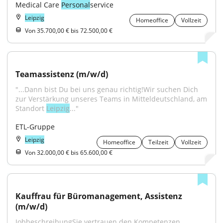
Medical Care 
Personal
service
Leipzig
Homeoffice
Vollzeit
Von 35.700,00 € bis 72.500,00 €
Teamassistenz (m/w/d)
"...Dann bist Du bei uns genau richtig!Wir suchen Dich 
zur Verstärkung unseres Teams in Mitteldeutschland, am 
Standort 
Leipzig
..."
ETL-Gruppe
Leipzig
Homeoffice
Teilzeit
Vollzeit
Von 32.000,00 € bis 65.600,00 €
Kauffrau für Büromanagement, Assistenz 
(m/w/d)
JobbeschreibungSie vertrauen den Kompetenzen 