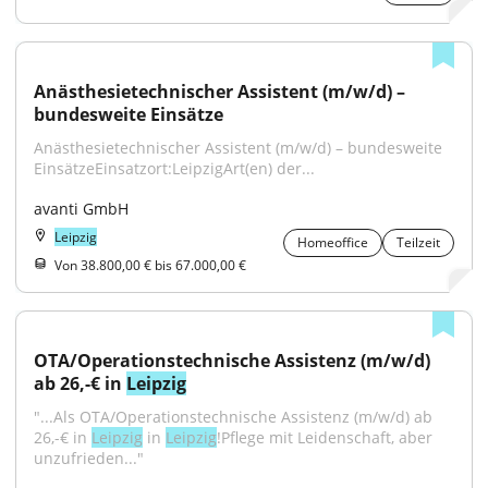
Anästhesietechnischer Assistent (m/w/d) – 
bundesweite Einsätze
Anästhesietechnischer Assistent (m/w/d) – bundesweite 
EinsätzeEinsatzort:LeipzigArt(en) der...
avanti GmbH
Leipzig
Homeoffice
Teilzeit
Von 38.800,00 € bis 67.000,00 €
OTA/Operationstechnische Assistenz (m/w/d) 
ab 26,-€ in 
Leipzig
"...Als OTA/Operationstechnische Assistenz (m/w/d) ab 
26,-€ in 
Leipzig
 in 
Leipzig
!Pflege mit Leidenschaft, aber 
unzufrieden..."