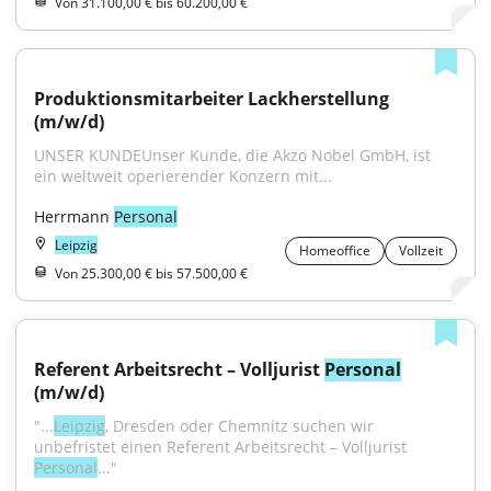
Von 31.100,00 € bis 60.200,00 €
Produktionsmitarbeiter Lackherstellung 
(m/w/d)
UNSER KUNDEUnser Kunde, die Akzo Nobel GmbH, ist 
ein weltweit operierender Konzern mit...
Herrmann 
Personal
Leipzig
Homeoffice
Vollzeit
Von 25.300,00 € bis 57.500,00 €
Referent Arbeitsrecht – Volljurist 
Personal
(m/w/d)
"...
Leipzig
, Dresden oder Chemnitz suchen wir 
unbefristet einen Referent Arbeitsrecht – Volljurist 
Personal
..."