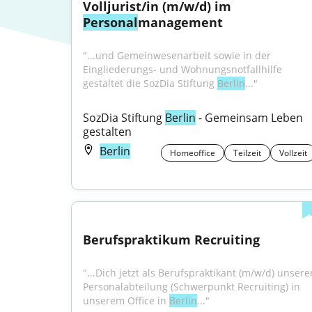
Volljurist/in (m/w/d) im 
Personal
management
"...und Gemeinwesenarbeit sowie in der 
Eingliederungs- und Wohnungsnotfallhilfe 
gestaltet die SozDia Stiftung 
Berlin
..."
SozDia Stiftung 
Berlin
 - Gemeinsam Leben 
gestalten
Berlin
Homeoffice
Teilzeit
Vollzeit
Berufspraktikum Recruiting
"...Dich jetzt als Berufspraktikant (m/w/d) unserer
Personalabteilung (Schwerpunkt Recruiting) in 
unserem Office in 
Berlin
..."