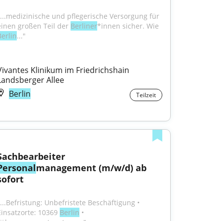
"...medizinische und pflegerische Versorgung für 
einen großen Teil der 
Berliner
*innen sicher. Wie 
Berlin
..."
Vivantes Klinikum im Friedrichshain 
Landsberger Allee
Berlin
Teilzeit
Sachbearbeiter 
Personal
management (m/w/d) ab 
sofort
"...Befristung: Unbefristete Beschäftigung • 
Einsatzorte: 10369 
Berlin
 • 