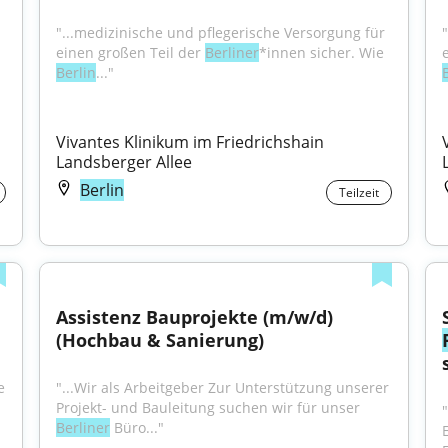
"...medizinische und pflegerische Versorgung für 
einen großen Teil der 
Berliner
*innen sicher. Wie 
Berlin
..."
en sicher. Wie 
Vivantes Klinikum im Friedrichshain 
Landsberger Allee
Berlin
Teilzeit
Assistenz Bauprojekte (m/w/d) 
(Hochbau & Sanierung)
 
"...Wir als Arbeitgeber Zur Unterstützung unserer 
Projekt- und Bauleitung suchen wir für unser 
Berliner
 Büro..."