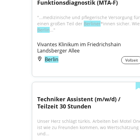
Funktionsdiagnostik (MTA-F)
"...medizinische und pflegerische Versorgung für 
einen großen Teil der 
Berliner
*inn
Berlin
..."
Vivantes Klinikum im Friedrichshain 
Landsberger Allee
Berlin
Vollzeit
Techniker Assistent (m/w/d) / 
Teilzeit 30 Stunden
Unser Herz schlägt türkis. Arbeiten bei Motel One
ist wie zu Freunden kommen, wo Wertschätzung 
und...