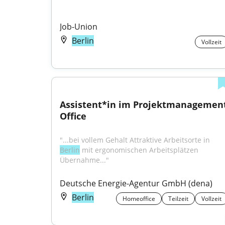
Job-Union
Berlin
Vollzeit
Assistent*in im Projektmanagement
Office
"...bei vollem Gehalt Attraktive Arbeitsorte in 
Berlin
 mit ergonomischen Arbeitsplätzen 
Übernahme..."
Deutsche Energie-Agentur GmbH (dena)
Berlin
Homeoffice
Teilzeit
Vollzeit