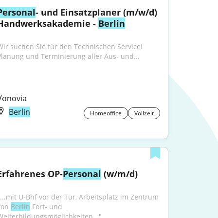
Personal
- und Einsatzplaner (m/w/d) 
Handwerksakademie - 
Berlin
Wir suchen Sie für den Technischen Service! 
Planung und Terminierung aller Aus‑ und...
Vonovia
Berlin
Homeoffice
Vollzeit
Erfahrenes OP-
Personal
 (w/m/d)
"...mit U-Bhf vor der Tür, Arbeitsplatz im Zentrum 
von 
Berlin
 Fort- und 
Weiterbildungsmöglichkeiten..."