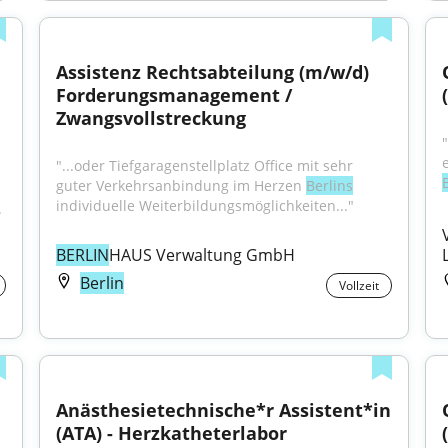
Assistenz Rechtsabteilung (m/w/d) 
Forderungsmanagement / 
Zwangsvollstreckung
"...oder Tiefgaragenstellplatz Office mit sehr 
guter Verkehrsanbindung im Herzen 
Berlins
individuelle Weiterbildungsmöglichkeiten..."
.
BERLIN
HAUS Verwaltung GmbH
Berlin
Vollzeit
Anästhesietechnische*r Assistent*in 
(ATA) - Herzkatheterlabor