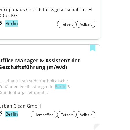
Europahaus Grundstücksgesellschaft mbH 
& Co. KG
Berlin
Teilzeit
Vollzeit
Office Manager & Assistenz der 
Geschäftsführung (m/w/d)
...Urban Clean steht für holistische 
Gebäudedienstleistungen in 
Berlin
 & 
Brandenburg – effizient..."
Urban Clean GmbH
Berlin
Homeoffice
Teilzeit
Vollzeit