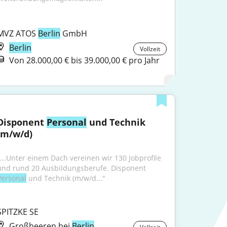
MVZ ATOS 
Berlin
 GmbH
Berlin
Vollzeit
Von 28.000,00 € bis 39.000,00 € pro Jahr
Disponent 
Personal
 und Technik 
(m/w/d)
"...Unter einem Dach vereinen wir 130 Jobprofile 
und rund 20 Aus­bildungs­berufe. Disponent 
Personal
 und Technik (m/w/d..."
SPITZKE SE
Großbeeren bei
Berlin