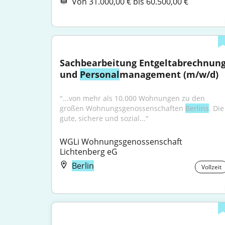
Von 31.000,00 € bis 60.500,00 €
Sachbearbeitung Entgeltabrechnung
und 
Personal
management (m/w/d)
"...von mehr als 10.000 Wohnungen zu den 
großen Wohnungsgenossenschaften 
Berlins
. Die 
gute, sichere und sozial..."
WGLi Wohnungsgenossenschaft 
Lichtenberg eG
Berlin
Vollzeit