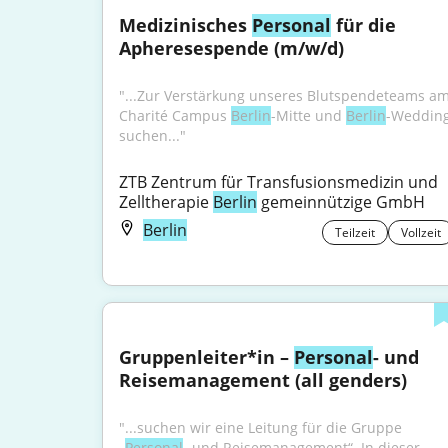
Medizinisches 
Personal
 für die 
Apheresespende (m/w/d)
"...Zur Verstärkung unseres Blutspendeteams am
Charité Campus 
Berlin
-Mitte und 
Berlin
-Wedding
suchen..."
ZTB Zentrum für Transfusionsmedizin und 
Zelltherapie 
Berlin
 gemeinnützige GmbH
Berlin
Teilzeit
Vollzeit
Gruppenleiter*in – 
Personal
- und 
Reisemanagement (all genders)
"...suchen wir eine Leitung für die Gruppe 
„
Personal
- und Reisemanagement“. In dieser 