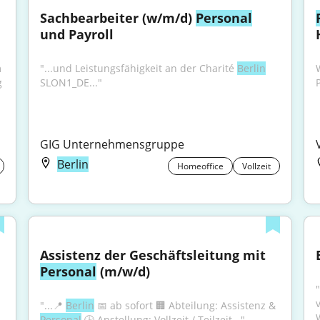
Sachbearbeiter (w/m/d) 
Personal
und Payroll
 
"...und Leistungsfähigkeit an der Charité 
Berlin
 
SLON1_DE..."
GIG Unternehmensgruppe
Berlin
Homeoffice
Vollzeit
Assistenz der Geschäftsleitung mit 
Personal
 (m/w/d)
"...📍 
Berlin
 📅 ab sofort 🏢 Abteilung: Assistenz & 
Personal
 🕒 Anstellung: Vollzeit / Teilzeit..."