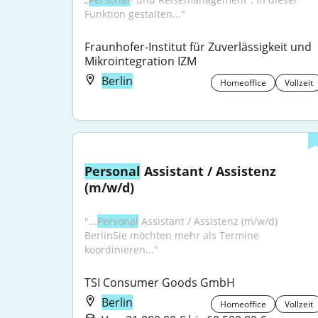
Funktion gestalten..."
Fraunhofer-Institut für Zuverlässigkeit und 
Mikrointegration IZM
Berlin
Homeoffice
Vollzeit
Personal
 Assistant / Assistenz 
(m/w/d)
"...
Personal
 Assistant / Assistenz (m/w/d) 
BerlinSie möchten mehr als Termine 
koordinieren..."
TSI Consumer Goods GmbH
Berlin
Homeoffice
Vollzeit