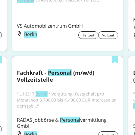
VS Automobilzentrum GmbH
Berlin
Teilzeit
Vollzeit
Fachkraft - 
Personal
 (m/w/d) 
Vollzeitstelle
"...10317 
Berlin
 • Vergütung: Festgehalt pro 
Monat von 3.700,00 bis 4.400,00 EUR Interesse an 
dem Job..."
RADAS Jobbörse & 
Personal
vermittlung 
GmbH
Berlin