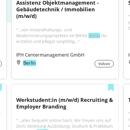
Assistenz Objektmanagement - 
Gebäudetechnik / Immobilien 
(m/w/d)
"...von Instandhaltungs- und 
Modernisierungsprojekten im BIKINI 
Berlin
.Du 
erstellst und pflegst sorgfältig..."
IPH Centermanagement GmbH
Berlin
Vollzeit
Werkstudent:in (m/w/d) Recruiting & 
Employer Branding
 
"...alles bequem online hoch. Wir freuen uns auf 
Dich! Abteilung Ausbildung, Studium & Praktikum 