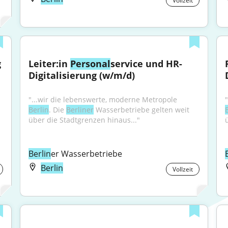
Vollzeit
 
Leiter:in 
Personal
service und HR-
Digitalisierung (w/m/d)
"...wir die lebenswerte, moderne Metropole 
Berlin
. Die 
Berliner
 Wasserbetriebe gelten weit 
über die Stadtgrenzen hinaus..."
Berlin
er Wasserbetriebe
Berlin
Vollzeit