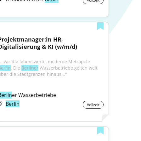
Vollzeit
Projektmanager:in HR-
Digitalisierung & KI (w/m/d)
"...wir die lebenswerte, moderne Metropole 
Berlin
. Die 
Berliner
 Wasserbetriebe gelten weit 
über die Stadtgrenzen hinaus..."
Berlin
er Wasserbetriebe
Berlin
Vollzeit