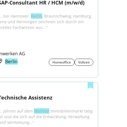
SAP-Consultant HR / HCM (m/w/d)
"...bei Hannover, 
Berlin
, Braunschweig, Hamburg, 
Jena und Renningen zeichnen sich durch ein 
breites Fachwissen aus..."
Inwerken AG
Berlin
Homeoffice
Vollzeit
Technische Assistenz
"...Jahren auf dem 
Berliner
 Immobilienmarkt tätig 
ist und die sich auf die Entwick­lung, Verwaltung 
und Vermietung..."