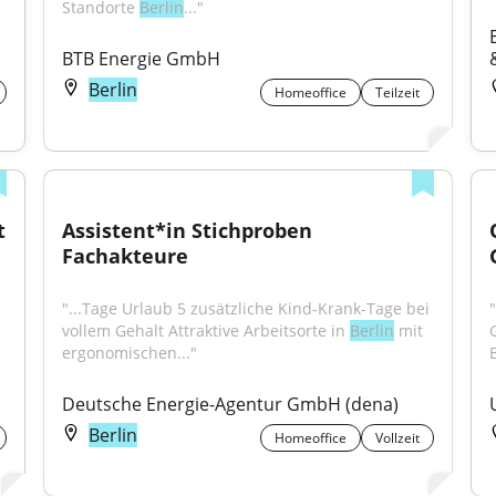
Standorte 
Berlin
..."
BTB Energie GmbH
Berlin
Homeoffice
Teilzeit
 
Assistent*in Stichproben 
Fachakteure
"...Tage Urlaub 5 zusätzliche Kind-Krank-Tage bei 
"
vollem Gehalt Attraktive Arbeitsorte in 
Berlin
 mit 
ergonomischen..."
Deutsche Energie-Agentur GmbH (dena)
Berlin
Homeoffice
Vollzeit