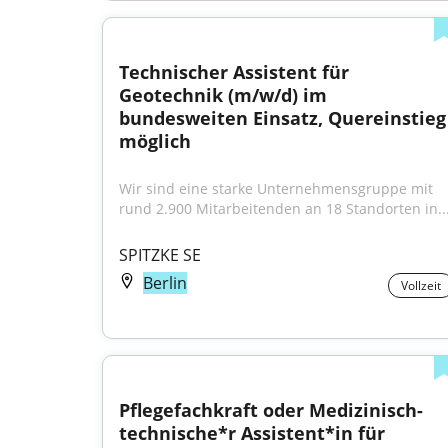
Technischer Assistent für 
Geotechnik (m/w/d) im 
bundesweiten Einsatz, Quereinstieg 
möglich
Wir sind eine starke Unter­nehmens­gruppe mit 
rund 2.900 Mit­arbeitenden an 18 Standorten in..
SPITZKE SE
Berlin
Vollzeit
Pflegefachkraft oder Medizinisch-
technische*r Assistent*in für 