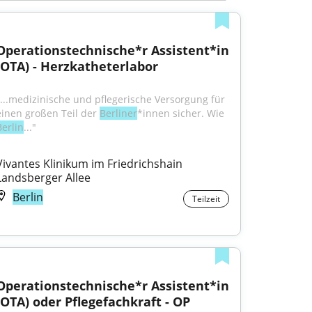
Operationstechnische*r Assistent*in 
(OTA) - Herzkatheterlabor
"...medizinische und pflegerische Versorgung für 
einen großen Teil der 
Berliner
*innen sicher. Wie 
Berlin
..."
Vivantes Klinikum im Friedrichshain 
Landsberger Allee
Berlin
Teilzeit
Operationstechnische*r Assistent*in 
(OTA) oder Pflegefachkraft - OP