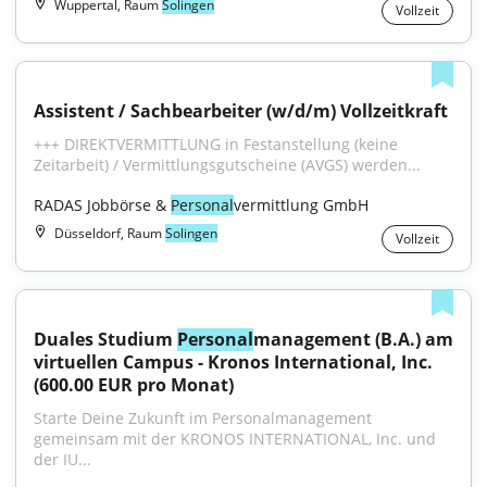
Wuppertal, Raum
Solingen
Vollzeit
Assistent / Sachbearbeiter (w/d/m) Vollzeitkraft
+++ DIREKTVERMITTLUNG in Festanstellung (keine 
Zeitarbeit) / Vermittlungsgutscheine (AVGS) werden...
RADAS Jobbörse & 
Personal
vermittlung GmbH
Düsseldorf, Raum
Solingen
Vollzeit
Duales Studium 
Personal
management (B.A.) am 
virtuellen Campus - Kronos International, Inc. 
(600.00 EUR pro Monat)
Starte Deine Zukunft im Personalmanagement 
gemeinsam mit der KRONOS INTERNATIONAL, Inc. und 
der IU...