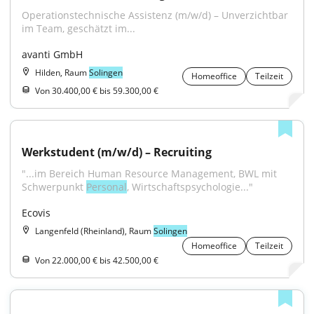
Operationstechnische Assistenz (m/w/d) – Unverzichtbar 
im Team, geschätzt im...
avanti GmbH
Hilden, Raum
Solingen
Homeoffice
Teilzeit
Von 30.400,00 € bis 59.300,00 €
Werkstudent (m/w/d) – Recruiting
"...im Bereich Human Resource Management, BWL mit 
Schwerpunkt 
Personal
, Wirtschaftspsychologie..."
Ecovis
Langenfeld (Rheinland), Raum
Solingen
Homeoffice
Teilzeit
Von 22.000,00 € bis 42.500,00 €