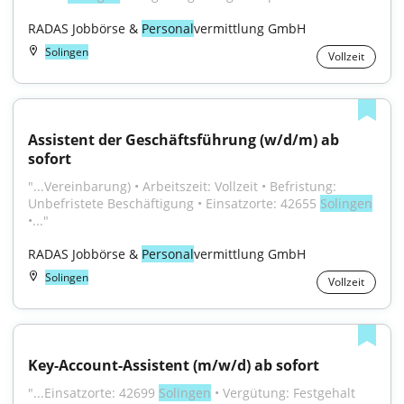
RADAS Jobbörse & 
Personal
vermittlung GmbH
Solingen
Vollzeit
Assistent der Geschäftsführung (w/d/m) ab 
sofort
"...Vereinbarung) • Arbeitszeit: Vollzeit • Befristung: 
Unbefristete Beschäftigung • Einsatzorte: 42655 
Solingen
•..."
RADAS Jobbörse & 
Personal
vermittlung GmbH
Solingen
Vollzeit
Key-Account-Assistent (m/w/d) ab sofort
"...Einsatzorte: 42699 
Solingen
 • Vergütung: Festgehalt 