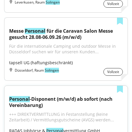
Leverkusen, Raum
Solingen
Vollzeit
Messe 
Personal
 für die Caravan Salon Messe 
gesucht 28.08-06.09.26 (m/w/d)
Für die internationale Camping und outdoor Messe in 
Düsseldorf suchen wir für unseren Kunden...
tapsell UG (haftungsbeschränkt)
Düsseldorf, Raum
Solingen
Vollzeit
Personal
-Disponent (m/w/d) ab sofort (nach 
Vereinbarung)
+++ DIREKTVERMITTLUNG in Festanstellung (keine 
Zeitarbeit) / Vermittlungsgutscheine (AVGS) werden...
RADAS Jobbörse & 
Personal
vermittlung GmbH