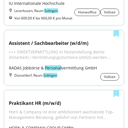
IU Internationale Hochschule
Leverkusen, Raum
Solingen
Homeoffice
Vollzeit
Von 600,00 € bis 660,00 € pro Monat
Assistent / Sachbearbeiter (w/d/m)
+++ DIREKTVERMITTLUNG in Festanstellung (keine 
Zeitarbeit) / Vermittlungsgutscheine (AVGS) werden...
RADAS Jobbörse & 
Personal
vermittlung GmbH
Düsseldorf, Raum
Solingen
Vollzeit
Praktikant HR (m/w/d)
Horn & Company ist eine ambitioniert wachsende Top-
Manage­ment-Beratung, geführt von Partnern mit...
HORN & COMPANY GROUP GMBH