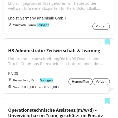
Lhoist – gegründet 1889 gehören wir heute zu den 
weltweit führenden Experten für Kalk, Dolomitkalk...
Lhoist Germany Rheinkalk GmbH
Wülfrath, Raum
Solingen
Vollzeit
HR Administrator Zeitwirtschaft & Learning
UnternehmensbeschreibungDie KNDS Deutschland 
Tracks GmbH aus Remscheid, ein Unternehmen der...
KNDS
Remscheid, Raum
Solingen
Homeoffice
Vollzeit
Von 31.000,00 € bis 60.500,00 €
Operationstechnische Assistenz (m/w/d) – 
Unverzichtbar im Team, geschätzt im Einsatz