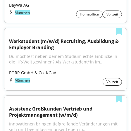
BayWa AG
München
Homeoffice
Vollzeit
Werkstudent (m/w/d) Recruiting, Ausbildung & 
Employer Branding
Du möchtest neben deinem Studium echte Einblicke in 
die HR-Welt gewinnen? Als Werkstudent*in im...
PORR GmbH & Co. KGaA
München
Vollzeit
Assistenz Großkunden Vertrieb und 
Projektmanagement (w/m/d)
Innovationen bringen tiefgreifende Veränderungen mit 
sich und beeinflussen unser Leben in...