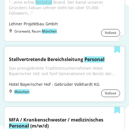
"...eine echte 
Personal
 Brand. Der Kanal unseres 
Gründers Fabian Lehner steht bei über 55.000 
Followern..."
Lehner Projektbau GmbH
Grünwald, Raum
München
Vollzeit
Stellvertretende Bereichsleitung 
Personal
Das preisgekrönte Traditionsunternehmen Hotel 
Bayerischer Hof, seit fünf Generationen im Besitz der...
Hotel Bayerischer Hof - Gebrüder Volkhardt KG
München
Vollzeit
MFA / Krankenschwester / medizinisches 
Personal
 (m/w/d)