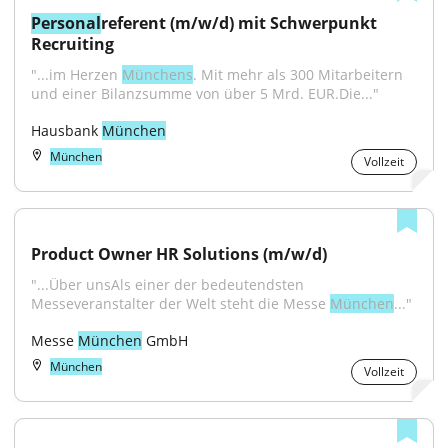
Personal
referent (m/w/d) mit Schwerpunkt 
Recruiting
"...im Herzen 
Münchens
. Mit mehr als 300 Mitarbeitern 
und einer Bilanzsumme von über 5 Mrd. EUR.Die..."
Hausbank 
München
München
Vollzeit
Product Owner HR Solutions (m/w/d)
"...Über unsAls einer der bedeutendsten 
Messeveranstalter der Welt steht die Messe 
München
..."
Messe 
München
 GmbH
München
Vollzeit