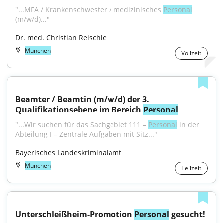
"...MFA / Krankenschwester / medizinisches 
Personal
(m/w/d)..."
Dr. med. Christian Reischle
München
Vollzeit
Beamter / Beamtin (m/w/d) der 3. 
Qualifikationsebene im Bereich 
Personal
"...Wir suchen für das Sachgebiet 111 – 
Personal
 in der 
Abteilung I – Zentrale Aufgaben mit Sitz..."
Bayerisches Landeskriminalamt
München
Teilzeit
Unterschleißheim-Promotion 
Personal
 gesucht!