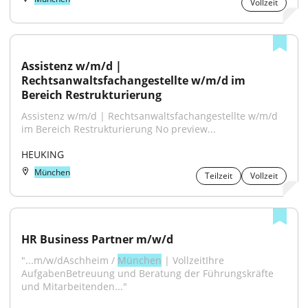
Vollzeit
Assistenz w/m/d | 
Rechtsanwaltsfachangestellte w/m/d im 
Bereich Restrukturierung
Assistenz w/m/d | Rechtsanwaltsfachangestellte w/m/d 
im Bereich Restrukturierung No preview...
HEUKING
München
Teilzeit
Vollzeit
HR Business Partner m/w/d
"...m/w/dAschheim / 
München
 | VollzeitIhre 
AufgabenBetreuung und Beratung der Führungskräfte 
und Mitarbeitenden..."