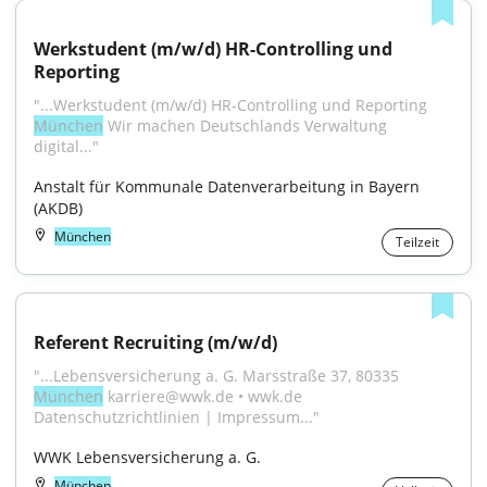
Werkstudent (m/w/d) HR-Controlling und 
Reporting
"...Werkstudent (m/w/d) HR-Controlling und Reporting 
München
 Wir machen Deutschlands Verwaltung 
digital..."
Anstalt für Kommunale Datenverarbeitung in Bayern 
(AKDB)
München
Teilzeit
Referent Recruiting (m/w/d)
"...Lebensversicherung a. G. Marsstraße 37, 80335 
München
 karriere@wwk.de • wwk.de 
Datenschutzrichtlinien | Impressum..."
WWK Lebensversicherung a. G.
München