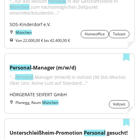
"...für das Ressort 
Personal
 in der Geschäftsstelle in 
München
 zum nächstmöglichen Zeitpunkt 
eine/nWerkstudentin..."
SOS-Kinderdorf e.V.
München
Homeoffice
Teilzeit
Von 22.000,00 € bis 42.400,00 €
Personal
-Manager (m/w/d)
"...
Personal
-Manager (m/w/d) in Vollzeit (38 Std./Woche) 
Über Uns: Keine Lust auf Standard..."
HÖRGERÄTE SEIFERT GmbH
Planegg, Raum
München
Vollzeit
Unterschleißheim-Promotion 
Personal
 gesucht!