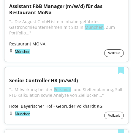
Assistant F&B Manager (m/w/d) für das 
Restaurant MoNa
"...Die August GmbH ist ein inhabergeführtes 
Gastronomieunternehmen mit Sitz in 
München
. Zum 
Portfolio..."
Restaurant MONA
München
Vollzeit
Senior Controller HR (m/w/d)
"...Mitwirkung bei der 
Personal
- und Stellenplanung, Soll-
FTE-Kalkulation sowie Analyse von Ziellücken..."
Hotel Bayerischer Hof - Gebrüder Volkhardt KG
München
Vollzeit