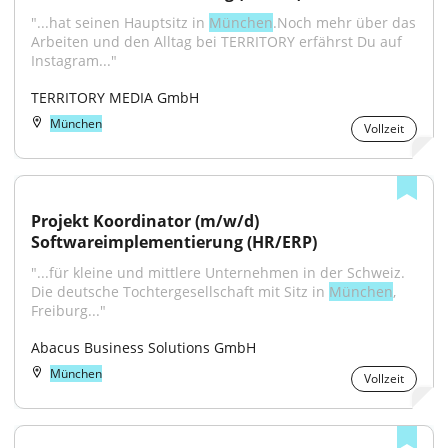
"...hat seinen Hauptsitz in 
München
.Noch mehr über das 
Arbeiten und den Alltag bei TERRITORY erfährst Du auf 
Instagram..."
TERRITORY MEDIA GmbH
München
Vollzeit
Projekt Koordinator (m/w/d) 
Softwareimplementierung (HR/ERP)
"...für kleine und mittlere Unternehmen in der Schweiz. 
Die deutsche Tochtergesellschaft mit Sitz in 
München
, 
Freiburg..."
Abacus Business Solutions GmbH
München
Vollzeit