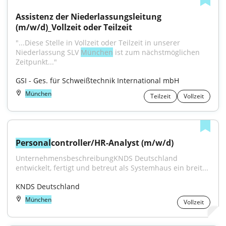
Assistenz der Niederlassungsleitung 
(m/w/d)_Vollzeit oder Teilzeit
"...Diese Stelle in Vollzeit oder Teilzeit in unserer 
Niederlassung SLV 
München
 ist zum nächstmöglichen 
Zeitpunkt..."
GSI - Ges. für Schweißtechnik International mbH
München
Teilzeit
Vollzeit
Personal
controller/HR-Analyst (m/w/d)
UnternehmensbeschreibungKNDS Deutschland 
entwickelt, fertigt und betreut als Systemhaus ein breit...
KNDS Deutschland
München
Vollzeit