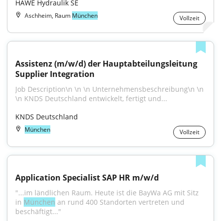
HAWE Hydraulik SE
Aschheim, Raum
München
Vollzeit
Assistenz (m/w/d) der Hauptabteilungsleitung 
Supplier Integration
Job Description\n \n \n Unternehmensbeschreibung\n \n 
\n KNDS Deutschland entwickelt, fertigt und...
KNDS Deutschland
München
Vollzeit
Application Specialist SAP HR m/w/d
"...im ländlichen Raum. Heute ist die BayWa AG mit Sitz 
in 
München
 an rund 400 Standorten vertreten und 
beschäftigt..."