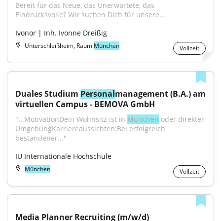
Bereit für das Neue, das Unerwartete, das 
Eindrucksvolle? Wir suchen Dich für unsere...
Ivonor | Inh. Ivonne Dreißig
Unterschleißheim, Raum
München
Vollzeit
Duales Studium 
Personal
management (B.A.) am 
virtuellen Campus - BEMOVA GmbH
"...MotivationDein Wohnsitz ist in 
München
 oder direkter 
UmgebungKarriereaussichten:Bei erfolgreich 
bestandener..."
IU Internationale Hochschule
München
Vollzeit
Media Planner Recruiting (m/w/d)