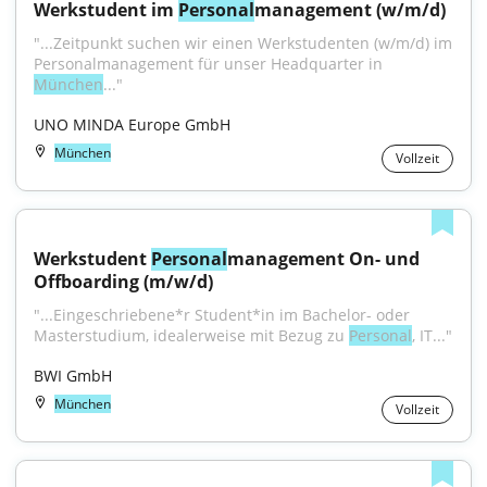
Werkstudent im 
Personal
management (w/m/d)
"...Zeitpunkt suchen wir einen Werkstudenten (w/m/d) im 
Personalmanagement für unser Headquarter in 
München
..."
UNO MINDA Europe GmbH
München
Vollzeit
Werkstudent 
Personal
management On- und 
Offboarding (m/w/d)
"...Eingeschriebene*r Student*in im Bachelor- oder 
Masterstudium, idealerweise mit Bezug zu 
Personal
, IT..."
BWI GmbH
München
Vollzeit