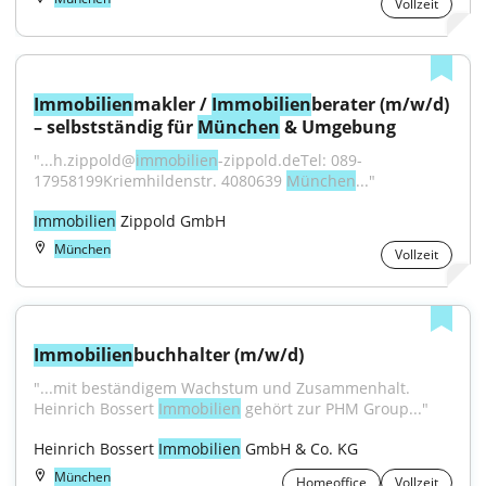
Vollzeit
Immobilien
makler / 
Immobilien
berater (m/w/d) 
– selbstständig für 
München
 & Umgebung
"...h.zippold@
immobilien
-zippold.deTel: 089-
17958199Kriemhildenstr. 4080639 
München
..."
Immobilien
 Zippold GmbH
München
Vollzeit
Immobilien
buchhalter (m/w/d)
"...mit beständigem Wachstum und Zusammenhalt. 
Heinrich Bossert 
Immobilien
 gehört zur PHM Group..."
Heinrich Bossert 
Immobilien
 GmbH & Co. KG
München
Homeoffice
Vollzeit