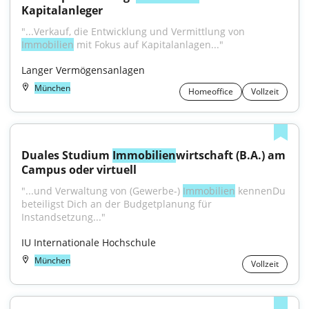
Kapitalanleger
"...Verkauf, die Entwicklung und Vermittlung von 
Immobilien
 mit Fokus auf Kapitalanlagen..."
Langer Vermögensanlagen
München
Homeoffice
Vollzeit
Duales Studium 
Immobilien
wirtschaft (B.A.) am 
Campus oder virtuell
"...und Verwaltung von (Gewerbe-) 
Immobilien
 kennenDu 
beteiligst Dich an der Budgetplanung für 
Instandsetzung..."
IU Internationale Hochschule
München
Vollzeit