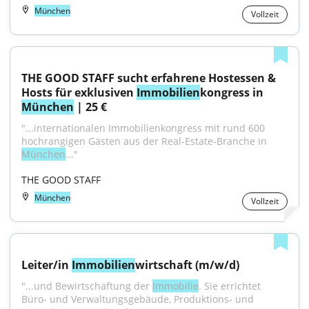
München
Vollzeit
THE GOOD STAFF sucht erfahrene Hostessen & 
Hosts für exklusiven 
Immobilien
kongress in 
München
 | 25 €
"...internationalen Immobilienkongress mit rund 600 
hochrangigen Gästen aus der Real-Estate-Branche in 
München
..."
THE GOOD STAFF
München
Vollzeit
Leiter/in 
Immobilien
wirtschaft (m/w/d)
"...und Bewirtschaftung der 
Immobilie
. Sie errichtet 
Büro- und Verwaltungsgebäude, Produktions- und 