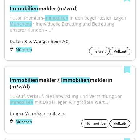
Immobilien
makler (m/w/d)
"...von Premium-
Immobilien
 in den begehrtesten Lagen 
Münchens
 • Individuelle Beratung und Betreuung 
unserer Kunden –..."
Duken & v. Wangenheim AG
München
Teilzeit
Vollzeit
Immobilien
makler / 
Immobilien
maklerin 
(m/w/d)
"...Kauf, Verkauf, die Entwicklung und Vermittlung von 
Immobilien
 mit Dabei legen wir größten Wert..."
Langer Vermögensanlagen
München
Homeoffice
Vollzeit