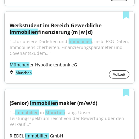
Werkstudent im Bereich Gewerbliche 
Immobilien
finanzierung (m|w|d)
"...für unsere Darlehen und 
Immobilien
, insb. ESG-Daten, 
Immobiliensicherheiten, Finanzierungsparameter und 
CovenantsZudem..."
München
er Hypothekenbank eG
München
Vollzeit
(Senior) 
Immobilien
makler (m/w/d)
"...
Immobilien
 in 
München
 tätig. Unser 
Leistungsspektrum reicht von der Bewertung über den 
Verkauf..."
RIEDEL 
Immobilien
 GmbH