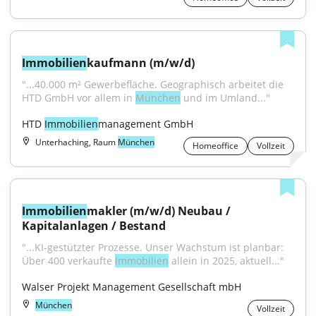
Immobilien
kaufmann (m/w/d)
"...40.000 m² Gewerbefläche. Geographisch arbeitet die 
HTD GmbH vor allem in 
München
 und im Umland..."
HTD 
Immobilien
management GmbH
Unterhaching, Raum
München
Homeoffice
Vollzeit
Immobilien
makler (m/w/d) Neubau / 
Kapitalanlagen / Bestand
"...KI-gestützter Prozesse. Unser Wachstum ist planbar: 
Über 400 verkaufte 
Immobilien
 allein in 2025, aktuell..."
Walser Projekt Management Gesellschaft mbH
München
Vollzeit