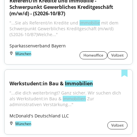
Referent/in Kredite und Immobilie - 
Schwerpunkt Gewerbliches Kreditgeschäft 
(m/w/d) - (S2026-10/B7)
"...Sie als Referent/in Kredite und 
Immobilie
 mit dem 
Schwerpunkt Gewerbliches Kreditgeschäft (m/w/d) 
(S2026-10/B7)Welche..."
Sparkassenverband Bayern
München
Homeoffice
Vollzeit
Werkstudent:in Bau & 
Immobilien
"...die dich weiterbringt? Ganz sicher. Wir suchen dich 
als Werkstudent:in Bau & 
Immobilien
 Zur 
administrativen Verstärkung..."
McDonald's Deutschland LLC
München
Vollzeit