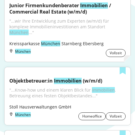
Junior Firmenkundenberater 
Immobilien
 / 
Commercial Real Estate (w/m/d)
"...wir Ihre Entwicklung zum Experten (w/m/d) für 
komplexe Immobilieninvestitionen am Standort 
München
..."
Kreissparkasse 
München
 Starnberg Ebersberg
München
Vollzeit
Objektbetreuer:in 
Immobilien
 (w/m/d)
"...Know-how und einem klaren Blick für 
Immobilien
. 
Betreuung eines festen Objektbestandes..."
Stoll Hausverwaltungen GmbH
München
Homeoffice
Vollzeit