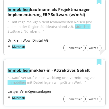
Immobilien
kaufmann als Projektmanager 
Implementierung ERP Software (w/m/d)
"...mit regelmäßigen deutschlandweiten Reisen (vor 
allem in der Region Süddeutschland z.B. 
München
, 
Stuttgart, Nürnberg..."
Dr. Klein Wowi Digital AG
München
Homeoffice
Vollzeit
Immobilien
makler/-in - Attraktives Gehalt
"...Kauf, Verkauf, die Entwicklung und Vermittlung von 
Immobilien
 mit Dabei legen wir größten Wert..."
Langer Vermögensanlagen
München
Homeoffice
Vollzeit