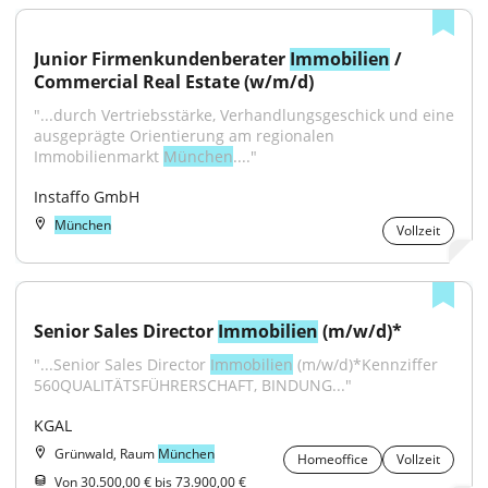
Junior Firmenkundenberater 
Immobilien
 / 
Commercial Real Estate (w/m/d)
"...durch Vertriebsstärke, Verhandlungsgeschick und eine 
ausgeprägte Orientierung am regionalen 
Immobilienmarkt 
München
...."
Instaffo GmbH
München
Vollzeit
Senior Sales Director 
Immobilien
 (m/w/d)*
"...Senior Sales Director 
Immobilien
 (m/w/d)*Kennziffer 
560QUALITÄTSFÜHRERSCHAFT, BINDUNG..."
KGAL
Grünwald, Raum
München
Homeoffice
Vollzeit
Von 30.500,00 € bis 73.900,00 €