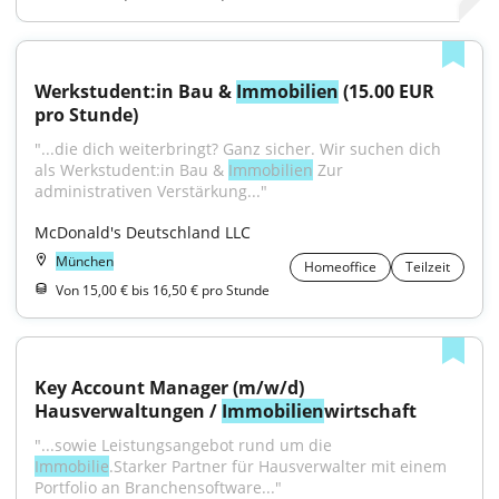
Werkstudent:in Bau & 
Immobilien
 (15.00 EUR 
pro Stunde)
"...die dich weiterbringt? Ganz sicher. Wir suchen dich 
als Werkstudent:in Bau & 
Immobilien
 Zur 
administrativen Verstärkung..."
McDonald's Deutschland LLC
München
Homeoffice
Teilzeit
Von 15,00 € bis 16,50 € pro Stunde
Key Account Manager (m/w/d) 
Hausverwaltungen / 
Immobilien
wirtschaft
"...sowie Leistungsangebot rund um die 
Immobilie
.Starker Partner für Hausverwalter mit einem 
Portfolio an Branchensoftware..."