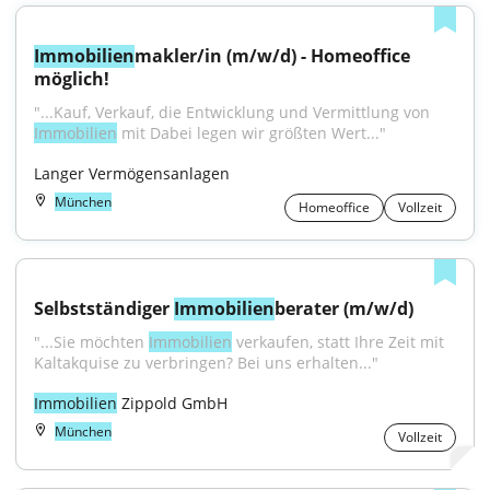
Immobilien
makler/in (m/w/d) - Homeoffice 
möglich!
"...Kauf, Verkauf, die Entwicklung und Vermittlung von 
Immobilien
 mit Dabei legen wir größten Wert..."
Langer Vermögensanlagen
München
Homeoffice
Vollzeit
Selbstständiger 
Immobilien
berater (m/w/d)
"...Sie möchten 
Immobilien
 verkaufen, statt Ihre Zeit mit 
Kaltakquise zu verbringen? Bei uns erhalten..."
Immobilien
 Zippold GmbH
München
Vollzeit