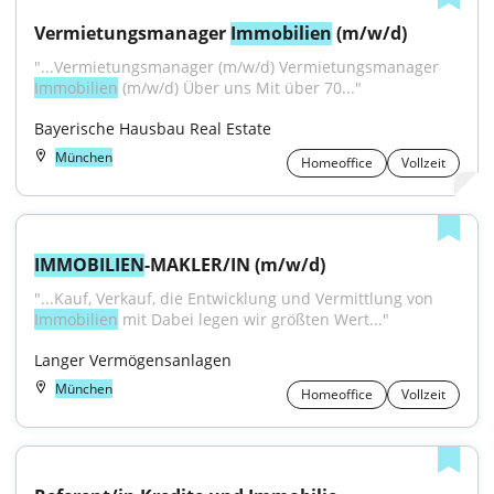
Vermietungsmanager 
Immobilien
 (m/w/d)
"...Vermietungsmanager (m/w/d) Vermietungsmanager 
Immobilien
 (m/w/d) Über uns Mit über 70..."
Bayerische Hausbau Real Estate
München
Homeoffice
Vollzeit
IMMOBILIEN
-MAKLER/IN (m/w/d)
"...Kauf, Verkauf, die Entwicklung und Vermittlung von 
Immobilien
 mit Dabei legen wir größten Wert..."
Langer Vermögensanlagen
München
Homeoffice
Vollzeit