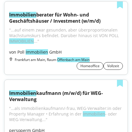
Immobilien
berater für Wohn- und 
Geschäftshäuser / Investment (w/m/d)
"...auf einem zwar gesunden, aber überproportionalen 
Wachstumskurs befindet. Darüber hinaus ist VON POLL 
IMMOBILIEN
..."
von Poll 
Immobilien
 GmbH
Frankfurt am Main, Raum
Offenbach am Main
Homeoffice
Vollzeit
Immobilien
kaufmann (m/w/d) für WEG-
Verwaltung
"...als Immobilienkaufmann/-frau, WEG-Verwalter:in oder 
Property Manager • Erfahrung in der 
Immobilien
- oder 
WEG-Verwaltung..."
persoperm GmbH