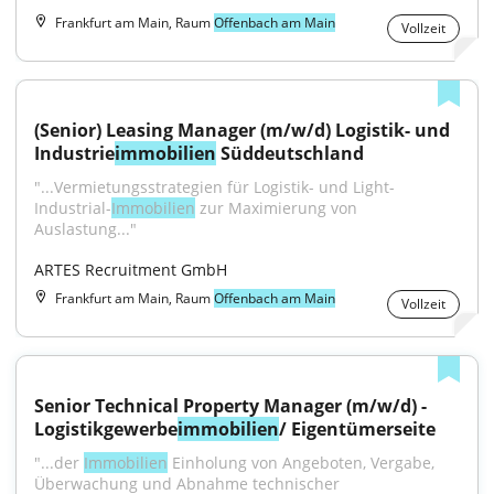
Frankfurt am Main, Raum
Offenbach am Main
Vollzeit
(Senior) Leasing Manager (m/w/d) Logistik- und 
Industrie
immobilien
 Süddeutschland
"...Vermietungsstrategien für Logistik- und Light-
Industrial-
Immobilien
 zur Maximierung von 
Auslastung..."
ARTES Recruitment GmbH
Frankfurt am Main, Raum
Offenbach am Main
Vollzeit
Senior Technical Property Manager (m/w/d) - 
Logistikgewerbe
immobilien
/ Eigentümerseite
"...der 
Immobilien
 Einholung von Angeboten, Vergabe, 
Überwachung und Abnahme technischer 