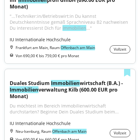
Ihr 
Immobilien
profi GmbH (690.00 EUR pro 
Monat)
"...Techniker:in/Betriebswirt:in Du kannst 
Deutschkenntnisse gemäß Sprachniveau B2 nachweisen 
Du interessierst Dich für 
Immobilien
..."
IU Internationale Hochschule
Frankfurt am Main, Raum
Offenbach am Main
Vollzeit
Von 690,00 € bis 759,00 € pro Monat
Duales Studium 
Immobilien
wirtschaft (B.A.) - 
Immobilien
verwaltung Kilb (600.00 EUR pro 
Monat)
Du möchtest im Bereich Immobilienwirtschaft 
durchstarten? Beginne Dein Duales Studium beim...
IU Internationale Hochschule
Neu-Isenburg, Raum
Offenbach am Main
Vollzeit
Von 600,00 € bis 660,00 € pro Monat