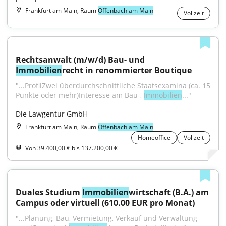
Frankfurt am Main, Raum
Offenbach am Main
Vollzeit
Rechtsanwalt (m/w/d) Bau- und 
Immobilien
recht in renommierter Boutique
"...ProfilZwei überdurchschnittliche Staatsexamina (ca. 15 
Punkte oder mehr)Interesse am Bau-, 
Immobilien
..."
Die Lawgentur GmbH
Frankfurt am Main, Raum
Offenbach am Main
Homeoffice
Vollzeit
Von 39.400,00 € bis 137.200,00 €
Duales Studium 
Immobilien
wirtschaft (B.A.) am 
Campus oder virtuell (610.00 EUR pro Monat)
"...Planung, Bau, Vermietung, Verkauf und Verwaltung 