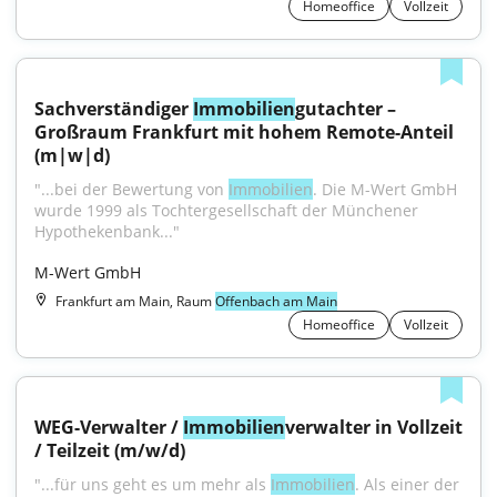
Homeoffice
Vollzeit
Sachverständiger 
Immobilien
gutachter – 
Großraum Frankfurt mit hohem Remote-Anteil 
(m|w|d)
"...bei der Bewertung von 
Immobilien
. Die M-Wert GmbH 
wurde 1999 als Tochtergesellschaft der Münchener 
Hypothekenbank..."
M-Wert GmbH
Frankfurt am Main, Raum
Offenbach am Main
Homeoffice
Vollzeit
WEG-Verwalter / 
Immobilien
verwalter in Vollzeit 
/ Teilzeit (m/w/d)
"...für uns geht es um mehr als 
Immobilien
. Als einer der 