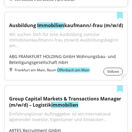
Ausbildung 
Immobilien
kaufmann/-frau (m/w/d)
Wir suchen Dich für eine Ausbildung zum/zur 
Immobilienkaufmann/-frau (m/w/d) Ausbildungsbeginn 
am...
ABG FRANKFURT HOLDING GmbH Wohnungsbau- und 
Beteiligungsgesellschaft mbH
Frankfurt am Main, Raum
Offenbach am Main
Vollzeit
Group Capital Markets & Transactions Manager 
(m/w/d) – Logistik
immobilien
EinführungUnser Auftraggeber ist ein international 
agierender Investor, Eigentümer und Entwickler...
ARTES Recruitment GmbH