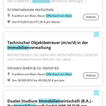
von (Gewerbe-) 
Immobilien
 kennenDu beteiligst..."
IU Internationale Hochschule
Frankfurt am Main, Raum
Offenbach am Main
Vollzeit
Von 610,00 € bis 671,00 € pro Monat
Technischer Objektbetreuer (m/w/d) in der 
Immobilien
verwaltung
Betrieb steuern: Du stellst den wirtschaftlichen, sicheren 
und rechtskonformen Betrieb von Labor...
Infraserv GmbH & Co. Höchst KG
Frankfurt am Main, Raum
Offenbach am Main
Vollzeit
Von 38.000,00 € bis 49.000,00 € pro Jahr
Duales Studium 
Immobilien
wirtschaft (B.A.) - 