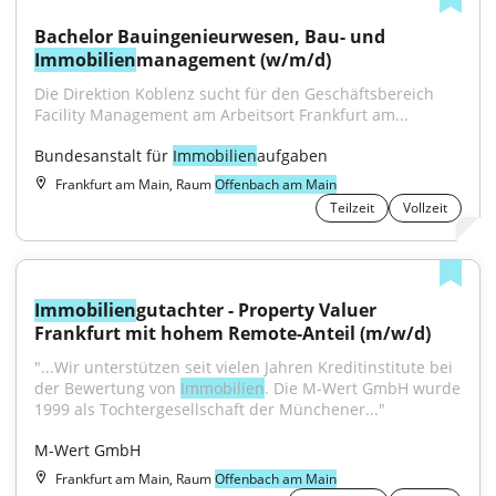
Bachelor Bauingenieurwesen, Bau- und 
Immobilien
management (w/m/d)
Die Direktion Koblenz sucht für den Geschäftsbereich 
Facility Management am Arbeitsort Frankfurt am...
Bundesanstalt für 
Immobilien
aufgaben
Frankfurt am Main, Raum
Offenbach am Main
Teilzeit
Vollzeit
Immobilien
gutachter - Property Valuer 
Frankfurt mit hohem Remote-Anteil (m/w/d)
"...Wir unterstützen seit vielen Jahren Kreditinstitute bei 
der Bewertung von 
Immobilien
. Die M-Wert GmbH wurde 
1999 als Tochtergesellschaft der Münchener..."
M-Wert GmbH
Frankfurt am Main, Raum
Offenbach am Main