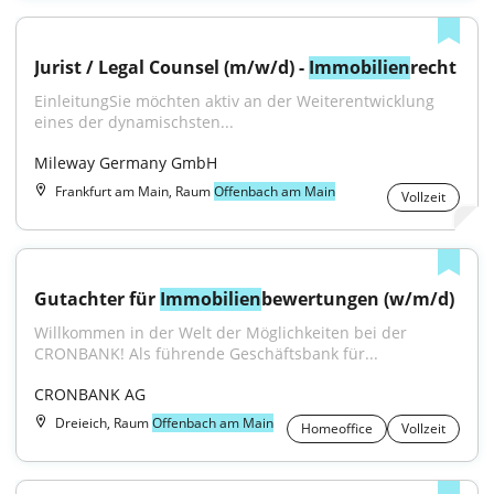
Jurist / Legal Counsel (m/w/d) - 
Immobilien
recht
EinleitungSie möchten aktiv an der Weiterentwicklung 
eines der dynamischsten...
Mileway Germany GmbH
Frankfurt am Main, Raum
Offenbach am Main
Vollzeit
Gutachter für 
Immobilien
bewertungen (w/m/d)
Willkommen in der Welt der Möglichkeiten bei der 
CRONBANK! Als führende Geschäftsbank für...
CRONBANK AG
Dreieich, Raum
Offenbach am Main
Homeoffice
Vollzeit