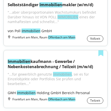
Selbstständiger 
Immobilien
makler (w/m/d)
"...aber überproportionalen Wachstumskurs befindet 
Darüber hinaus ist VON POLL 
IMMOBILIEN
 eines der 
namhaftesten und schnellst..."
von Poll 
Immobilien
 GmbH
Frankfurt am Main, Raum
Offenbach am Main
Vollzeit
Immobilien
kaufmann - Gewerbe / 
Nebenkostenabrechnung / Teilzeit (m/w/d)
"...für gewerblich genutzte 
Immobilien
, sei es für 
Einzelobjekte oder Portfolios Sie prüfen und 
bearbeiten..."
GWH 
Immobilien
 Holding GmbH Bereich Personal
Frankfurt am Main, Raum
Offenbach am Main
Teilzeit