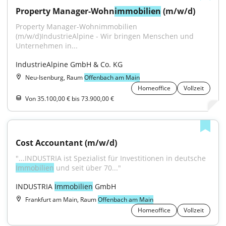
Property Manager-Wohn
immobilien
 (m/w/d)
Property Manager-Wohnimmobilien 
(m/w/d)IndustrieAlpine - Wir bringen Menschen und 
Unternehmen in...
IndustrieAlpine GmbH & Co. KG
Neu-Isenburg, Raum
Offenbach am Main
Homeoffice
Vollzeit
Von 35.100,00 € bis 73.900,00 €
Cost Accountant (m/w/d)
"...INDUSTRIA ist Spezialist für Investitionen in deutsche 
Immobilien
 und seit über 70..."
INDUSTRIA 
Immobilien
 GmbH
Frankfurt am Main, Raum
Offenbach am Main
Homeoffice
Vollzeit