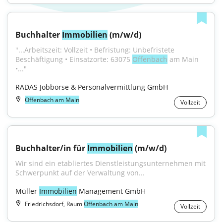
Buchhalter 
Immobilien
 (m/w/d)
"...Arbeitszeit: Vollzeit • Befristung: Unbefristete 
Beschäftigung • Einsatzorte: 63075 
Offenbach
 am Main 
•..."
RADAS Jobbörse & Personalvermittlung GmbH
Offenbach am Main
Vollzeit
Buchhalter/in für 
Immobilien
 (m/w/d)
Wir sind ein etabliertes Dienstleistungsunternehmen mit 
Schwerpunkt auf der Verwaltung von...
Müller 
Immobilien
 Management GmbH
Friedrichsdorf, Raum
Offenbach am Main
Vollzeit