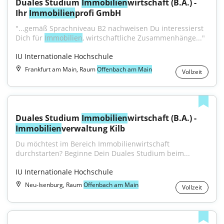
Duales Studium 
Immobilien
wirtschaft (B.A.) - 
Ihr 
Immobilien
profi GmbH
"...gemäß Sprachniveau B2 nachweisen Du interessierst 
Dich für 
Immobilien
, wirtschaftliche Zusammenhänge..."
IU Internationale Hochschule
Frankfurt am Main, Raum
Offenbach am Main
Vollzeit
Duales Studium 
Immobilien
wirtschaft (B.A.) - 
Immobilien
verwaltung Kilb
Du möchtest im Bereich Immobilienwirtschaft 
durchstarten? Beginne Dein Duales Studium beim...
IU Internationale Hochschule
Neu-Isenburg, Raum
Offenbach am Main
Vollzeit