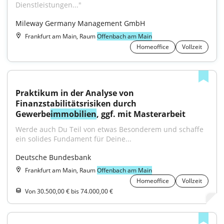
Dienstleistungen..."
Mileway Germany Management GmbH
Frankfurt am Main, Raum
Offenbach am Main
Homeoffice
Vollzeit
Praktikum in der Analyse von 
Finanzstabilitätsrisiken durch 
Gewerbe
immobilien
, ggf. mit Masterarbeit
Werde auch Du Teil von etwas Besonderem und schaffe 
ein solides Fundament für Deine...
Deutsche Bundesbank
Frankfurt am Main, Raum
Offenbach am Main
Homeoffice
Vollzeit
Von 30.500,00 € bis 74.000,00 €