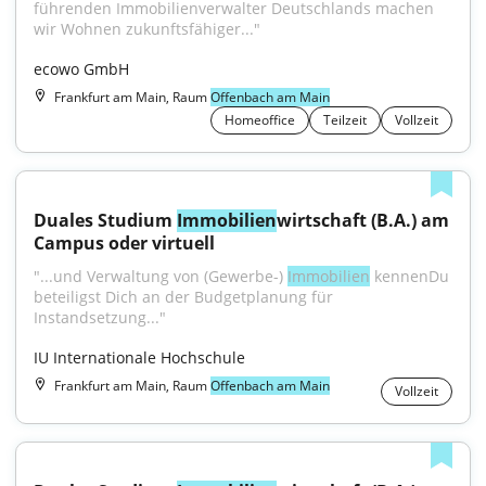
führenden Immobilienverwalter Deutschlands machen 
wir Wohnen zukunftsfähiger..."
ecowo GmbH
Frankfurt am Main, Raum
Offenbach am Main
Homeoffice
Teilzeit
Vollzeit
Duales Studium 
Immobilien
wirtschaft (B.A.) am 
Campus oder virtuell
"...und Verwaltung von (Gewerbe-) 
Immobilien
 kennenDu 
beteiligst Dich an der Budgetplanung für 
Instandsetzung..."
IU Internationale Hochschule
Frankfurt am Main, Raum
Offenbach am Main
Vollzeit