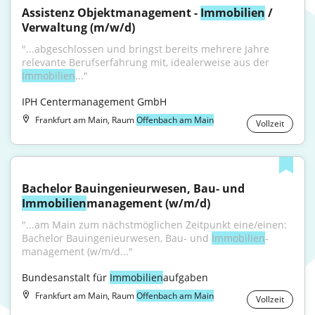
Assistenz Objektmanagement - 
Immobilien
 / 
Verwaltung (m/w/d)
"...abgeschlossen und bringst bereits mehrere Jahre 
relevante Berufserfahrung mit, idealerweise aus der 
Immobilien
..."
IPH Centermanagement GmbH
Frankfurt am Main, Raum
Offenbach am Main
Vollzeit
Bachelor Bauingenieurwesen, Bau‑ und 
Immobilien
­management (w/m/d)
"...am Main zum nächstmöglichen Zeitpunkt eine/einen: 
Bachelor Bauingenieurwesen, Bau‑ und 
Immobilien
­
management (w/m/d..."
Bundesanstalt für 
Immobilien
aufgaben
Frankfurt am Main, Raum
Offenbach am Main
Vollzeit