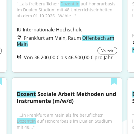
"...als freiberufliche:r 
Dozent:in
 auf Honorarbasis 
im Dualen Studium mit 48 Unterrichtseinheiten 
ab dem 01.10.2026 . Wähle..."
IU Internationale Hochschule
Frankfurt am Main, Raum
Offenbach am
Main
Vollzeit
Von 36.200,00 € bis 46.500,00 € pro Jahr
Dozent
 Soziale Arbeit Methoden und 
Instrumente (m/w/d)
 
"...in Frankfurt am Main als freiberufliche:r 
"
Dozent:in
 auf Honorarbasis im Dualen Studium 
mit 48..."