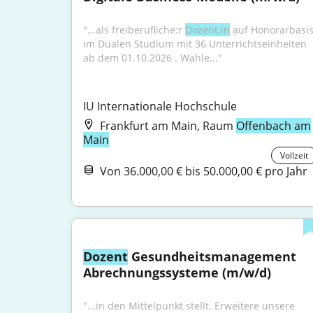
"...als freiberufliche:r 
Dozent:in
 auf Honorarbasis
im Dualen Studium mit 36 Unterrichtseinheiten 
ab dem 01.10.2026 . Wähle..."
IU Internationale Hochschule
Frankfurt am Main, Raum
Offenbach am
Main
Vollzeit
Von 36.000,00 € bis 50.000,00 € pro Jahr
Dozent
 Gesundheitsmanagement 
Abrechnungssysteme (m/w/d)
"...in den Mittelpunkt stellt. Erweitere unsere 