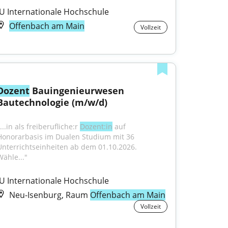
IU Internationale Hochschule
Offenbach am Main
Vollzeit
Dozent
 Bauingenieurwesen 
Bautechnologie (m/w/d)
...in als freiberufliche:r 
Dozent:in
 auf 
Honorarbasis im Dualen Studium mit 36 
Unterrichtseinheiten ab dem 01.10.2026. 
Wähle..."
IU Internationale Hochschule
Neu-Isenburg, Raum
Offenbach am Main
Vollzeit