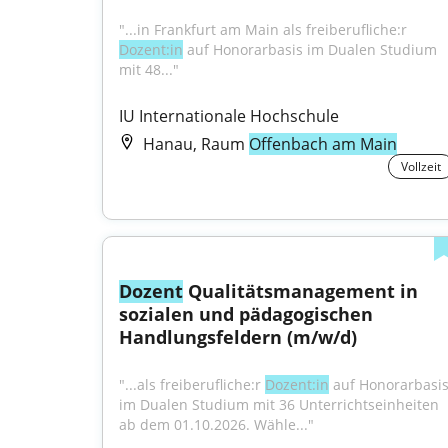
"...in Frankfurt am Main als freiberufliche:r 
Dozent:in
 auf Honorarbasis im Dualen Studium 
mit 48..."
IU Internationale Hochschule
Hanau, Raum
Offenbach am Main
Vollzeit
Dozent
 Qualitätsmanagement in 
sozialen und pädagogischen 
Handlungsfeldern (m/w/d)
"...als freiberufliche:r 
Dozent:in
 auf Honorarbasis
im Dualen Studium mit 36 Unterrichtseinheiten 
ab dem 01.10.2026. Wähle..."