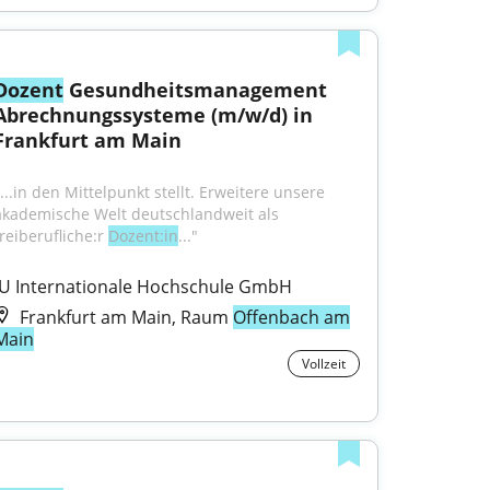
Dozent
 Gesundheitsmanagement 
Abrechnungssysteme (m/w/d) in 
Frankfurt am Main
...in den Mittelpunkt stellt. Erweitere unsere 
akademische Welt deutschlandweit als 
reiberufliche:r 
Dozent:in
..."
IU Internationale Hochschule GmbH
Frankfurt am Main, Raum
Offenbach am
Main
Vollzeit