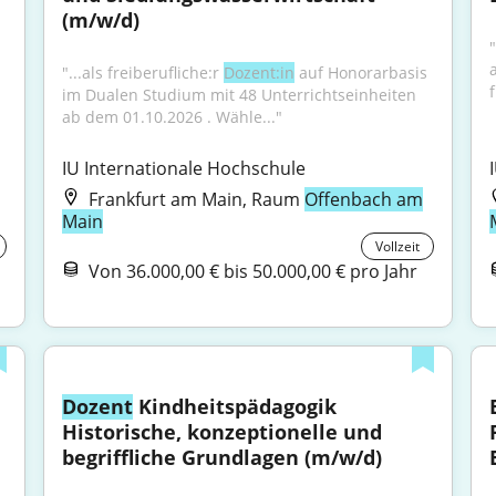
(m/w/d)
 
"
"...als freiberufliche:r 
Dozent:in
 auf Honorarbasis 
f
im Dualen Studium mit 48 Unterrichtseinheiten 
ab dem 01.10.2026 . Wähle..."
IU Internationale Hochschule
Frankfurt am Main, Raum
Offenbach am
Main
Vollzeit
Von 36.000,00 € bis 50.000,00 € pro Jahr
Dozent
 Kindheitspädagogik 
Historische, konzeptionelle und 
begriffliche Grundlagen (m/w/d)