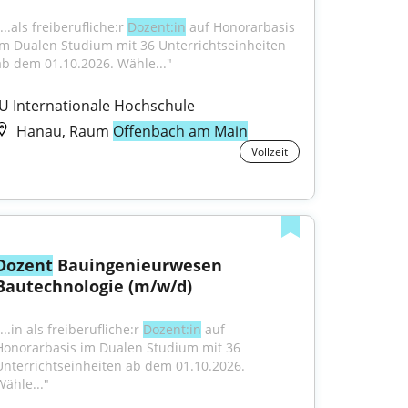
...als freiberufliche:r 
Dozent:in
 auf Honorarbasis 
im Dualen Studium mit 36 Unterrichtseinheiten 
ab dem 01.10.2026. Wähle..."
IU Internationale Hochschule
Hanau, Raum
Offenbach am Main
Vollzeit
Dozent
 Bauingenieurwesen 
Bautechnologie (m/w/d)
...in als freiberufliche:r 
Dozent:in
 auf 
Honorarbasis im Dualen Studium mit 36 
Unterrichtseinheiten ab dem 01.10.2026. 
Wähle..."