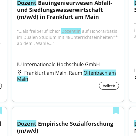
Dozent
 Bauingenieurwesen Abfall- 
und Siedlungswasserwirtschaft 
(m/w/d) in Frankfurt am Main
"
"...als freiberufliche:r 
Dozent:in
 auf Honorarbasis 
im Dualen Studium mit 48Unterrichtseinheiten** 
 
ab dem . Wähle..."
 
IU Internationale Hochschule GmbH
Frankfurt am Main, Raum
Offenbach am
Main
Vollzeit
 
Dozent
 Empirische Sozialforschung 
(m/w/d)