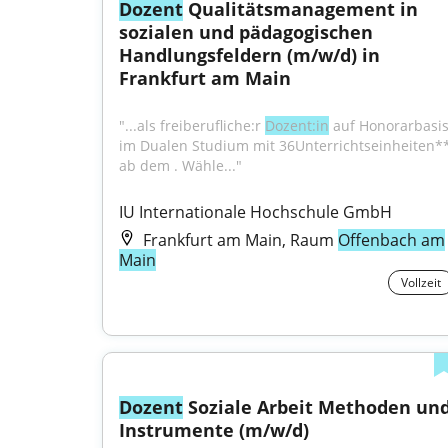
Dozent
 Qualitätsmanagement in 
sozialen und pädagogischen 
Handlungsfeldern (m/w/d) in 
Frankfurt am Main
"...als freiberufliche:r 
Dozent:in
 auf Honorarbasis
im Dualen Studium mit 36Unterrichtseinheiten**
ab dem . Wähle..."
IU Internationale Hochschule GmbH
Frankfurt am Main, Raum
Offenbach am
Main
Vollzeit
Dozent
 Soziale Arbeit Methoden und
Instrumente (m/w/d)