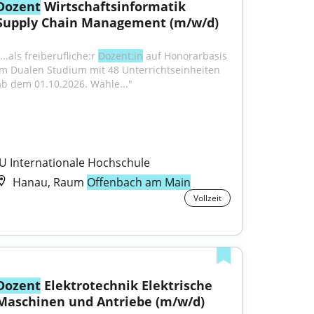
Dozent
 Wirtschaftsinformatik 
Supply Chain Management (m/w/d)
...als freiberufliche:r 
Dozent:in
 auf Honorarbasis 
im Dualen Studium mit 48 Unterrichtseinheiten 
ab dem 01.10.2026. Wähle..."
IU Internationale Hochschule
Hanau, Raum
Offenbach am Main
Vollzeit
Dozent
 Elektrotechnik Elektrische 
Maschinen und Antriebe (m/w/d)