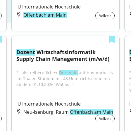
IU Internationale Hochschule
Offenbach am Main
Vollzeit
Dozent
 Wirtschaftsinformatik 
Supply Chain Management (m/w/d)
"...als freiberufliche:r 
Dozent:in
 auf Honorarbasis 
"
im Dualen Studium mit 48 Unterrichtseinheiten 
ab dem 01.10.2026. Wähle..."
IU Internationale Hochschule
Neu-Isenburg, Raum
Offenbach am Main
Vollzeit