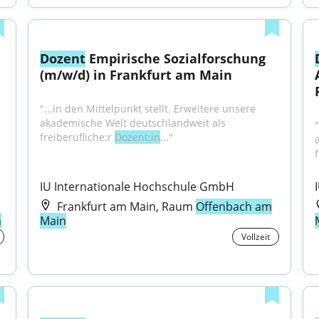
Dozent
 Empirische Sozialforschung 
(m/w/d) in Frankfurt am Main
"...in den Mittelpunkt stellt. Erweitere unsere 
akademische Welt deutschlandweit als 
 
"
freiberufliche:r 
Dozent:in
..."
f
IU Internationale Hochschule GmbH
Frankfurt am Main, Raum
Offenbach am
n
Main
Vollzeit