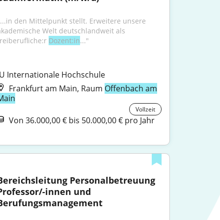
...in den Mittelpunkt stellt. Erweitere unsere 
akademische Welt deutschlandweit als 
reiberufliche:r 
Dozent:in
..."
IU Internationale Hochschule
Frankfurt am Main, Raum
Offenbach am
Main
Vollzeit
Von 36.000,00 € bis 50.000,00 € pro Jahr
Bereichsleitung Personalbetreuung 
Professor/-innen und 
Berufungsmanagement