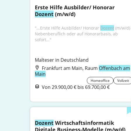
Erste Hilfe Ausbilder/ Honorar 
Dozent
 (m/w/d)
"...Erste Hilfe Ausbilder/ Honorar 
Dozent
 (m/w/d) 
Nebenberuflich oder auf Honorarbasis, ab 
sofort..."
Malteser in Deutschland
Frankfurt am Main, Raum
Offenbach am
Main
Homeoffice
Vollzeit
Von 29.900,00 € bis 69.700,00 €
Dozent
 Wirtschaftsinformatik 
Digitale Business-Modelle (m/w/d)