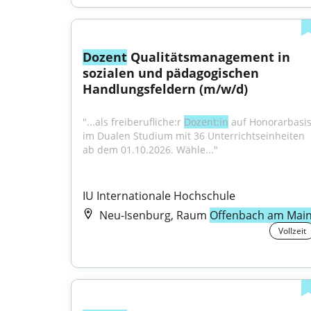
Dozent
 Qualitätsmanagement in 
sozialen und pädagogischen 
Handlungsfeldern (m/w/d)
"...als freiberufliche:r 
Dozent:in
 auf Honorarbasis
im Dualen Studium mit 36 Unterrichtseinheiten 
ab dem 01.10.2026. Wähle..."
IU Internationale Hochschule
Neu-Isenburg, Raum
Offenbach am Mai
Vollzeit