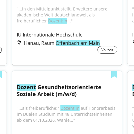
"...in den Mittelpunkt stellt. Erweitere unsere 
"
akademische Welt deutschlandweit als 
freiberufliche:r 
Dozent:in
..."
IU Internationale Hochschule
Hanau, Raum
Offenbach am Main
Vollzeit
Dozent
 Gesundheitsorientierte 
Soziale Arbeit (m/w/d)
"...als freiberufliche:r 
Dozent:in
 auf Honorarbasis 
"
im Dualen Studium mit 48 Unterrichtseinheiten 
 
ab dem 01.10.2026. Wähle..."