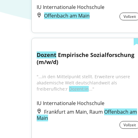
IU Internationale Hochschule
Offenbach am Main
Vollzeit
Dozent
 Empirische Sozialforschung 
(m/w/d)
"...in den Mittelpunkt stellt. Erweitere unsere 
akademische Welt deutschlandweit als 
freiberufliche:r 
Dozent:in
..."
IU Internationale Hochschule
Frankfurt am Main, Raum
Offenbach am
Main
Vollzeit