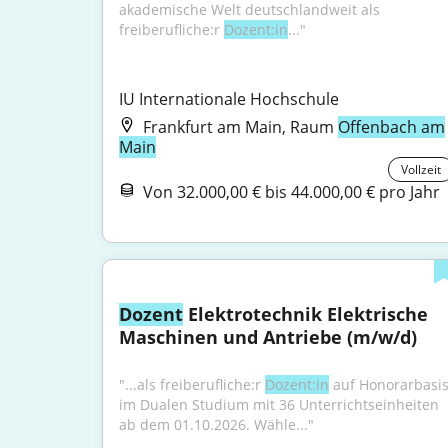
akademische Welt deutschlandweit als 
freiberufliche:r 
Dozent:in
..."
IU Internationale Hochschule
Frankfurt am Main, Raum
Offenbach am
Main
Vollzeit
Von 32.000,00 € bis 44.000,00 € pro Jahr
Dozent
 Elektrotechnik Elektrische 
Maschinen und Antriebe (m/w/d)
"...als freiberufliche:r 
Dozent:in
 auf Honorarbasis
im Dualen Studium mit 36 Unterrichtseinheiten 
ab dem 01.10.2026. Wähle..."