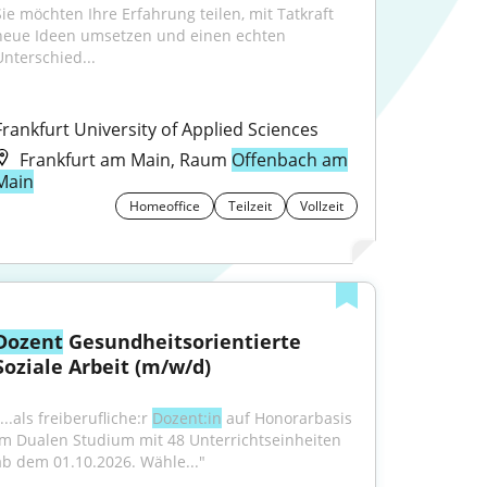
Sie möchten Ihre Erfahrung teilen, mit Tatkraft 
neue Ideen umsetzen und einen echten 
Unterschied...
Frankfurt University of Applied Sciences
Frankfurt am Main, Raum
Offenbach am
Main
Homeoffice
Teilzeit
Vollzeit
Dozent
 Gesundheitsorientierte 
Soziale Arbeit (m/w/d)
...als freiberufliche:r 
Dozent:in
 auf Honorarbasis 
im Dualen Studium mit 48 Unterrichtseinheiten 
ab dem 01.10.2026. Wähle..."