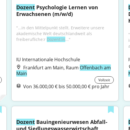
Dozent
 Psychologie Lernen von 
Erwachsenen (m/w/d)
"...in den Mittelpunkt stellt. Erweitere unsere 
akademische Welt deutschlandweit als 
"
freiberufliche:r 
Dozent:in
..."
IU Internationale Hochschule
Frankfurt am Main, Raum
Offenbach am
Main
Vollzeit
Von 36.000,00 € bis 50.000,00 € pro Jahr
Dozent
 Bauingenieurwesen Abfall- 
und Siedlungswasserwirtschaft 