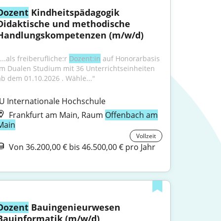
Dozent
 Kindheitspädagogik 
Didaktische und methodische 
Handlungskompetenzen (m/w/d)
...als freiberufliche:r 
Dozent:in
 auf Honorarbasis 
im Dualen Studium mit 36 Unterrichtseinheiten 
ab dem 01.10.2026 . Wähle..."
IU Internationale Hochschule
Frankfurt am Main, Raum
Offenbach am
Main
Vollzeit
Von 36.200,00 € bis 46.500,00 € pro Jahr
Dozent
 Bauingenieurwesen 
Bauinformatik (m/w/d)