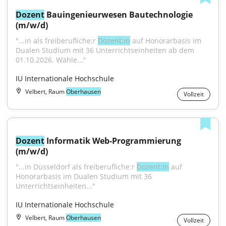
Dozent
 Bauingenieurwesen Bautechnologie 
(m/w/d)
"...in als freiberufliche:r 
Dozent:in
 auf Honorarbasis im 
Dualen Studium mit 36 Unterrichtseinheiten ab dem 
01.10.2026. Wähle..."
IU Internationale Hochschule
Velbert, Raum
Oberhausen
Vollzeit
Dozent
 Informatik Web-Programmierung 
(m/w/d)
"...in Düsseldorf als freiberufliche:r 
Dozent:in
 auf 
Honorarbasis im Dualen Studium mit 36 
Unterrichtseinheiten..."
IU Internationale Hochschule
Velbert, Raum
Oberhausen
Vollzeit