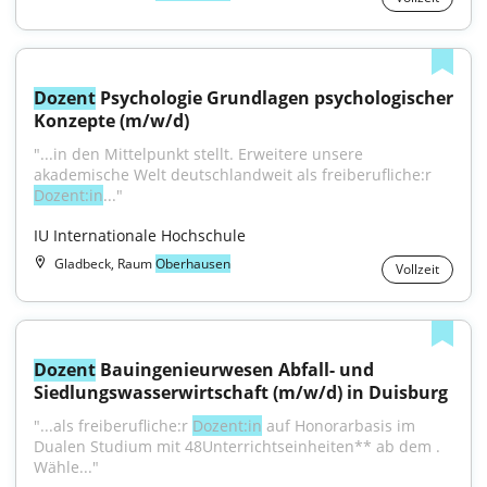
Dozent
 Psychologie Grundlagen psychologischer 
Konzepte (m/w/d)
"...in den Mittelpunkt stellt. Erweitere unsere 
akademische Welt deutschlandweit als freiberufliche:r 
Dozent:in
..."
IU Internationale Hochschule
Gladbeck, Raum
Oberhausen
Vollzeit
Dozent
 Bauingenieurwesen Abfall- und 
Siedlungswasserwirtschaft (m/w/d) in Duisburg
"...als freiberufliche:r 
Dozent:in
 auf Honorarbasis im 
Dualen Studium mit 48Unterrichtseinheiten** ab dem . 
Wähle..."