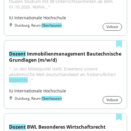
Dualen Studium mit 48 Unterrichtseinheiten ab dem 
01.10.2026. Wähle..."
IU Internationale Hochschule
Duisburg, Raum
Oberhausen
Vollzeit
Dozent
 Immobilienmanagement Bautechnische 
Grundlagen (m/w/d)
"...in den Mittelpunkt stellt. Erweitere unsere 
akademische Welt deutschlandweit als freiberufliche:r 
Dozent:in
..."
IU Internationale Hochschule
Duisburg, Raum
Oberhausen
Vollzeit
Dozent
 BWL Besonderes Wirtschaftsrecht 