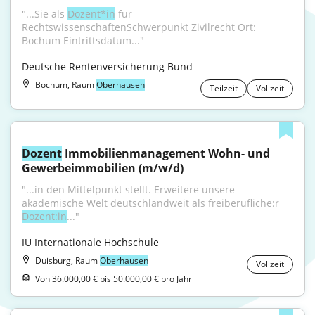
"...Sie als 
Dozent*in
 für 
RechtswissenschaftenSchwerpunkt Zivilrecht Ort: 
Bochum Eintrittsdatum..."
Deutsche Rentenversicherung Bund
Bochum, Raum
Oberhausen
Teilzeit
Vollzeit
Dozent
 Immobilienmanagement Wohn- und 
Gewerbeimmobilien (m/w/d)
"...in den Mittelpunkt stellt. Erweitere unsere 
akademische Welt deutschlandweit als freiberufliche:r 
Dozent:in
..."
IU Internationale Hochschule
Duisburg, Raum
Oberhausen
Vollzeit
Von 36.000,00 € bis 50.000,00 € pro Jahr