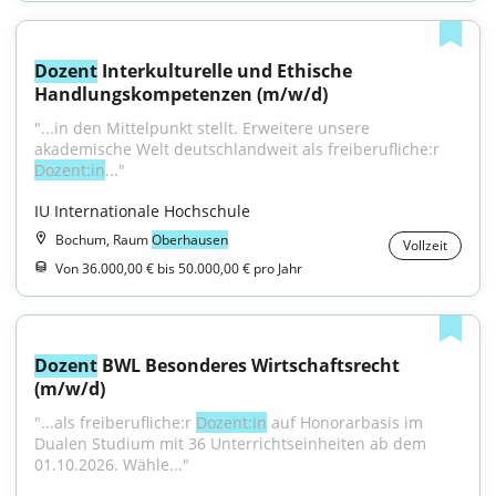
Dozent
 Interkulturelle und Ethische 
Handlungskompetenzen (m/w/d)
"...in den Mittelpunkt stellt. Erweitere unsere 
akademische Welt deutschlandweit als freiberufliche:r 
Dozent:in
..."
IU Internationale Hochschule
Bochum, Raum
Oberhausen
Vollzeit
Von 36.000,00 € bis 50.000,00 € pro Jahr
Dozent
 BWL Besonderes Wirtschaftsrecht 
(m/w/d)
"...als freiberufliche:r 
Dozent:in
 auf Honorarbasis im 
Dualen Studium mit 36 Unterrichtseinheiten ab dem 
01.10.2026. Wähle..."