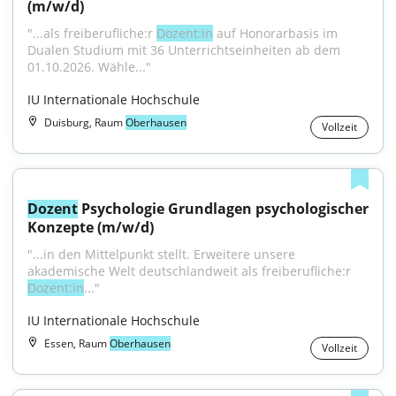
(m/w/d)
"...als freiberufliche:r 
Dozent:in
 auf Honorarbasis im 
Dualen Studium mit 36 Unterrichtseinheiten ab dem 
01.10.2026. Wähle..."
IU Internationale Hochschule
Duisburg, Raum
Oberhausen
Vollzeit
Dozent
 Psychologie Grundlagen psychologischer 
Konzepte (m/w/d)
"...in den Mittelpunkt stellt. Erweitere unsere 
akademische Welt deutschlandweit als freiberufliche:r 
Dozent:in
..."
IU Internationale Hochschule
Essen, Raum
Oberhausen
Vollzeit