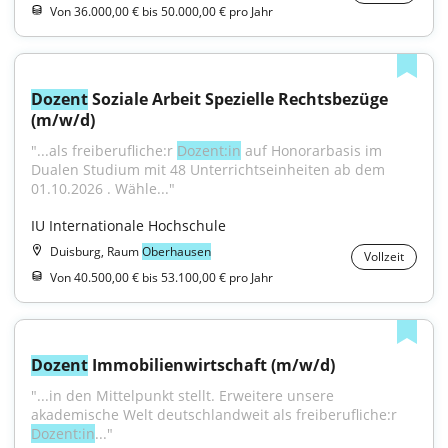
Von 36.000,00 € bis 50.000,00 € pro Jahr
Dozent
 Soziale Arbeit Spezielle Rechtsbezüge 
(m/w/d)
"...als freiberufliche:r 
Dozent:in
 auf Honorarbasis im 
Dualen Studium mit 48 Unterrichtseinheiten ab dem 
01.10.2026 . Wähle..."
IU Internationale Hochschule
Duisburg, Raum
Oberhausen
Vollzeit
Von 40.500,00 € bis 53.100,00 € pro Jahr
Dozent
 Immobilienwirtschaft (m/w/d)
"...in den Mittelpunkt stellt. Erweitere unsere 
akademische Welt deutschlandweit als freiberufliche:r 
Dozent:in
..."