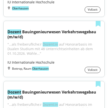
IU Internationale Hochschule
Oberhausen
Vollzeit
Dozent
 Bauingenieurwesen Verkehrswegebau 
(m/w/d)
"...als freiberufliche:r 
Dozent:in
 auf Honorarbasis im 
Dualen Studium mit 48 Unterrichtseinheiten ab dem 
01.10.2026. Wähle..."
IU Internationale Hochschule
Bottrop, Raum
Oberhausen
Vollzeit
Dozent
 Bauingenieurwesen Verkehrswegebau 
(m/w/d)
"...als freiberufliche:r 
Dozent:in
 auf Honorarbasis im 