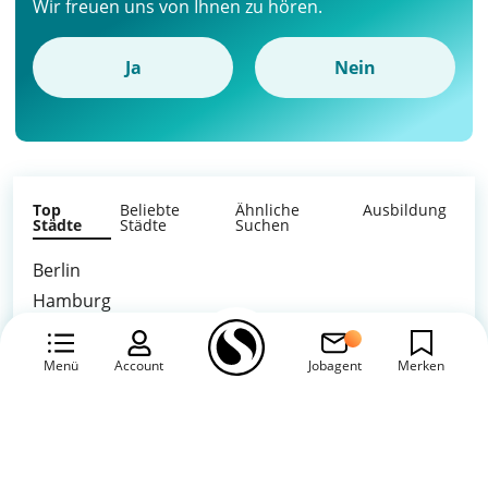
Wir freuen uns von Ihnen zu hören.
Ja
Nein
Top
Beliebte
Ähnliche
Ausbildung
Städte
Städte
Suchen
Berlin
Hamburg
München
Alle anzeigen
Köln
Menü
Account
Jobagent
Merken
Frankfurt am Main
Stuttgart
Düsseldorf
Stellenanzeigen schalten
Leipzig