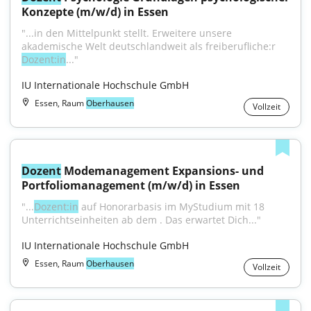
Konzepte (m/w/d) in Essen
"...in den Mittelpunkt stellt. Erweitere unsere 
akademische Welt deutschlandweit als freiberufliche:r 
Dozent:in
..."
IU Internationale Hochschule GmbH
Essen, Raum
Oberhausen
Vollzeit
Dozent
 Modemanagement Expansions- und 
Portfoliomanagement (m/w/d) in Essen
"...
Dozent:in
 auf Honorarbasis im MyStudium mit 18 
Unterrichtseinheiten ab dem . Das erwartet Dich..."
IU Internationale Hochschule GmbH
Essen, Raum
Oberhausen
Vollzeit