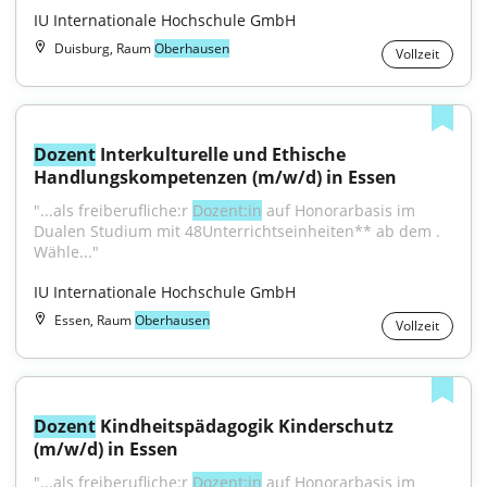
IU Internationale Hochschule GmbH
Duisburg, Raum
Oberhausen
Vollzeit
Dozent
 Interkulturelle und Ethische 
Handlungskompetenzen (m/w/d) in Essen
"...als freiberufliche:r 
Dozent:in
 auf Honorarbasis im 
Dualen Studium mit 48Unterrichtseinheiten** ab dem . 
Wähle..."
IU Internationale Hochschule GmbH
Essen, Raum
Oberhausen
Vollzeit
Dozent
 Kindheitspädagogik Kinderschutz 
(m/w/d) in Essen
"...als freiberufliche:r 
Dozent:in
 auf Honorarbasis im 