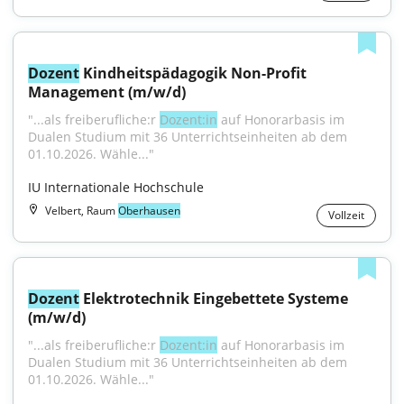
Dozent
 Kindheitspädagogik Non-Profit 
Management (m/w/d)
"...als freiberufliche:r 
Dozent:in
 auf Honorarbasis im 
Dualen Studium mit 36 Unterrichtseinheiten ab dem 
01.10.2026. Wähle..."
IU Internationale Hochschule
Velbert, Raum
Oberhausen
Vollzeit
Dozent
 Elektrotechnik Eingebettete Systeme 
(m/w/d)
"...als freiberufliche:r 
Dozent:in
 auf Honorarbasis im 
Dualen Studium mit 36 Unterrichtseinheiten ab dem 
01.10.2026. Wähle..."