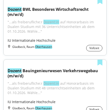
Dozent
 BWL Besonderes Wirtschaftsrecht 
(m/w/d)
"...als freiberufliche:r 
Dozent:in
 auf Honorarbasis im 
Dualen Studium mit 36 Unterrichtseinheiten ab dem 
01.10.2026. Wähle..."
IU Internationale Hochschule
Gladbeck, Raum
Oberhausen
Vollzeit
Dozent
 Bauingenieurwesen Verkehrswegebau 
(m/w/d)
"...als freiberufliche:r 
Dozent:in
 auf Honorarbasis im 
Dualen Studium mit 48 Unterrichtseinheiten ab dem 
01.10.2026. Wähle..."
IU Internationale Hochschule
Gladbeck, Raum
Oberhausen
Vollzeit