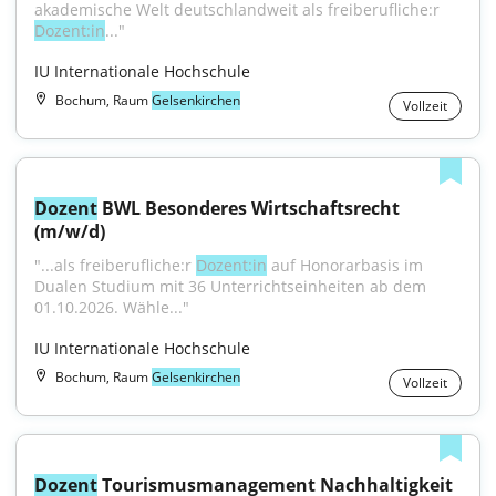
akademische Welt deutschlandweit als freiberufliche:r 
Dozent:in
..."
IU Internationale Hochschule
Bochum, Raum
Gelsenkirchen
Vollzeit
Dozent
 BWL Besonderes Wirtschaftsrecht 
(m/w/d)
"...als freiberufliche:r 
Dozent:in
 auf Honorarbasis im 
Dualen Studium mit 36 Unterrichtseinheiten ab dem 
01.10.2026. Wähle..."
IU Internationale Hochschule
Bochum, Raum
Gelsenkirchen
Vollzeit
Dozent
 Tourismusmanagement Nachhaltigkeit 