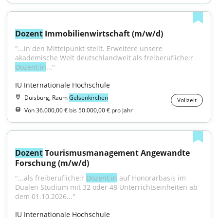
Dozent
 Immobilienwirtschaft (m/w/d)
"...in den Mittelpunkt stellt. Erweitere unsere 
akademische Welt deutschlandweit als freiberufliche:r 
Dozent:in
..."
IU Internationale Hochschule
Duisburg, Raum
Gelsenkirchen
Vollzeit
Von 36.000,00 € bis 50.000,00 € pro Jahr
Dozent
 Tourismusmanagement Angewandte 
Forschung (m/w/d)
"...als freiberufliche:r 
Dozent:in
 auf Honorarbasis im 
Dualen Studium mit 32 oder 48 Unterrichtseinheiten ab 
dem 01.10.2026..."
IU Internationale Hochschule