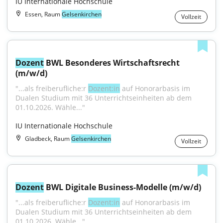
IU Internationale Hochschule
Essen, Raum
Gelsenkirchen
Vollzeit
Dozent
 BWL Besonderes Wirtschaftsrecht 
(m/w/d)
"...als freiberufliche:r 
Dozent:in
 auf Honorarbasis im 
Dualen Studium mit 36 Unterrichtseinheiten ab dem 
01.10.2026. Wähle..."
IU Internationale Hochschule
Gladbeck, Raum
Gelsenkirchen
Vollzeit
Dozent
 BWL Digitale Business-Modelle (m/w/d)
"...als freiberufliche:r 
Dozent:in
 auf Honorarbasis im 
Dualen Studium mit 36 Unterrichtseinheiten ab dem 
01.10.2026. Wähle..."