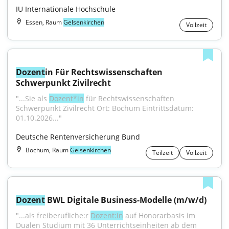
IU Internationale Hochschule
Essen, Raum
Gelsenkirchen
Vollzeit
Dozent
in Für Rechtswissenschaften 
Schwerpunkt Zivilrecht
"...Sie als 
Dozent*in
 für Rechtswissenschaften 
Schwerpunkt Zivilrecht Ort: Bochum Eintrittsdatum: 
01.10.2026..."
Deutsche Rentenversicherung Bund
Bochum, Raum
Gelsenkirchen
Teilzeit
Vollzeit
Dozent
 BWL Digitale Business-Modelle (m/w/d)
"...als freiberufliche:r 
Dozent:in
 auf Honorarbasis im 
Dualen Studium mit 36 Unterrichtseinheiten ab dem 