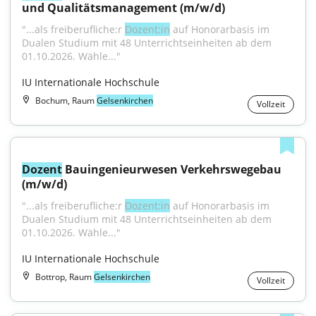
und Qualitätsmanagement (m/w/d)
"...als freiberufliche:r 
Dozent:in
 auf Honorarbasis im 
Dualen Studium mit 48 Unterrichtseinheiten ab dem 
01.10.2026. Wähle..."
IU Internationale Hochschule
Bochum, Raum
Gelsenkirchen
Vollzeit
Dozent
 Bauingenieurwesen Verkehrswegebau 
(m/w/d)
"...als freiberufliche:r 
Dozent:in
 auf Honorarbasis im 
Dualen Studium mit 48 Unterrichtseinheiten ab dem 
01.10.2026. Wähle..."
IU Internationale Hochschule
Bottrop, Raum
Gelsenkirchen
Vollzeit