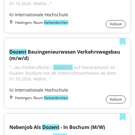
01.10.2026. Wähle..."
IU Internationale Hochschule
Hattingen, Raum
Gelsenkirchen
Vollzeit
Dozent
 Bauingenieurwesen Verkehrswegebau 
(m/w/d)
"...als freiberufliche:r 
Dozent:in
 auf Honorarbasis im 
Dualen Studium mit 48 Unterrichtseinheiten ab dem 
01.10.2026. Wähle..."
IU Internationale Hochschule
Hattingen, Raum
Gelsenkirchen
Vollzeit
Nebenjob Als 
Dozent
 - In Bochum (M/W)