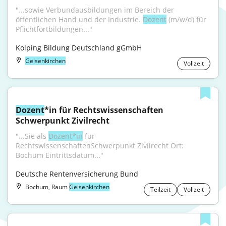
"...sowie Verbundausbildungen im Bereich der 
öffentlichen Hand und der Industrie. 
Dozent
 (m/w/d) für 
Pflichtfortbildungen..."
Kolping Bildung Deutschland gGmbH
Gelsenkirchen
Vollzeit
Dozent
*in für Rechtswissenschaften 
Schwerpunkt Zivilrecht
"...Sie als 
Dozent*in
 für 
RechtswissenschaftenSchwerpunkt Zivilrecht Ort: 
Bochum Eintrittsdatum..."
Deutsche Rentenversicherung Bund
Bochum, Raum
Gelsenkirchen
Teilzeit
Vollzeit