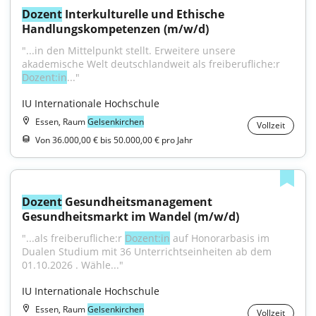
Dozent
 Interkulturelle und Ethische 
Handlungskompetenzen (m/w/d)
"...in den Mittelpunkt stellt. Erweitere unsere 
akademische Welt deutschlandweit als freiberufliche:r 
Dozent:in
..."
IU Internationale Hochschule
Essen, Raum
Gelsenkirchen
Vollzeit
Von 36.000,00 € bis 50.000,00 € pro Jahr
Dozent
 Gesundheitsmanagement 
Gesundheitsmarkt im Wandel (m/w/d)
"...als freiberufliche:r 
Dozent:in
 auf Honorarbasis im 
Dualen Studium mit 36 Unterrichtseinheiten ab dem 
01.10.2026 . Wähle..."
IU Internationale Hochschule
Essen, Raum
Gelsenkirchen
Vollzeit