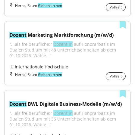
Herne, Raum
Gelsenkirchen
Vollzeit
Dozent
 Marketing Marktforschung (m/w/d)
"...als freiberufliche:r 
Dozent:in
 auf Honorarbasis im 
Dualen Studium mit 48 Unterrichtseinheiten ab dem 
01.10.2026. Wähle..."
IU Internationale Hochschule
Herne, Raum
Gelsenkirchen
Vollzeit
Dozent
 BWL Digitale Business-Modelle (m/w/d)
"...als freiberufliche:r 
Dozent:in
 auf Honorarbasis im 
Dualen Studium mit 36 Unterrichtseinheiten ab dem 
01.10.2026. Wähle..."