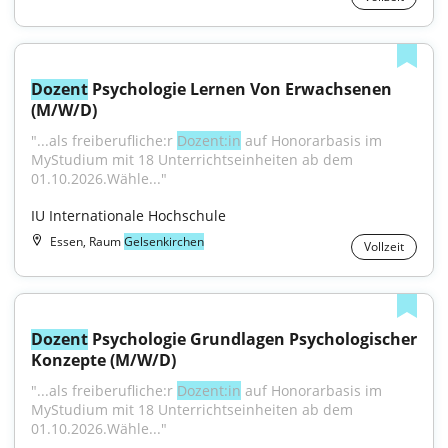
Dozent
 Psychologie Lernen Von Erwachsenen 
(M/W/D)
"...als freiberufliche:r 
Dozent:in
 auf Honorarbasis im 
MyStudium mit 18 Unterrichtseinheiten ab dem 
01.10.2026.Wähle..."
IU Internationale Hochschule
Essen, Raum
Gelsenkirchen
Vollzeit
Dozent
 Psychologie Grundlagen Psychologischer 
Konzepte (M/W/D)
"...als freiberufliche:r 
Dozent:in
 auf Honorarbasis im 
MyStudium mit 18 Unterrichtseinheiten ab dem 
01.10.2026.Wähle..."