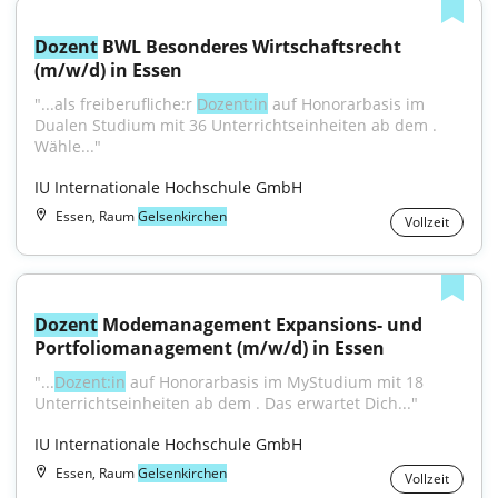
Dozent
 BWL Besonderes Wirtschaftsrecht 
(m/w/d) in Essen
"...als freiberufliche:r 
Dozent:in
 auf Honorarbasis im 
Dualen Studium mit 36 Unterrichtseinheiten ab dem . 
Wähle..."
IU Internationale Hochschule GmbH
Essen, Raum
Gelsenkirchen
Vollzeit
Dozent
 Modemanagement Expansions- und 
Portfoliomanagement (m/w/d) in Essen
"...
Dozent:in
 auf Honorarbasis im MyStudium mit 18 
Unterrichtseinheiten ab dem . Das erwartet Dich..."
IU Internationale Hochschule GmbH
Essen, Raum
Gelsenkirchen
Vollzeit