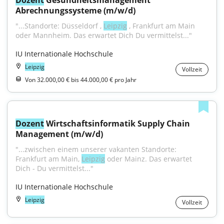
Dozent
 Gesundheitsmanagement 
Abrechnungssysteme (m/w/d)
"...Standorte: Düsseldorf , 
Leipzig
 , Frankfurt am Main 
oder Mannheim. Das erwartet Dich Du vermittelst..."
IU Internationale Hochschule
Leipzig
Vollzeit
Von 32.000,00 € bis 44.000,00 € pro Jahr
Dozent
 Wirtschaftsinformatik Supply Chain 
Management (m/w/d)
"...zwischen einem unserer vakanten Standorte: 
Frankfurt am Main, 
Leipzig
 oder Mainz. Das erwartet 
Dich - Du vermittelst..."
IU Internationale Hochschule
Leipzig
Vollzeit