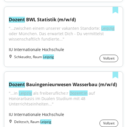
Dozent
 BWL Statistik (m/w/d)
"...zwischen einem unserer vakanten Standorte: 
Leipzig
oder München. Das erwartet Dich - Du vermittelst 
wissenschaftlich fundierte..."
IU Internationale Hochschule
Schkeuditz, Raum
Leipzig
Vollzeit
Dozent
 Bauingenieurwesen Wasserbau (m/w/d)
"...in 
Leipzig
 als freiberufliche:r 
Dozent:in
 auf 
Honorarbasis im Dualen Studium mit 48 
Unterrichtseinheiten..."
IU Internationale Hochschule
Delitzsch, Raum
Leipzig
Vollzeit