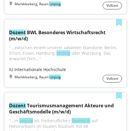
Markkleeberg, Raum
Leipzig
Vollzeit
Dozent
 BWL Besonderes Wirtschaftsrecht 
(m/w/d)
"...zwischen einem unserer vakanten Standorte: Berlin, 
Erfurt, Essen, Hamburg, 
Leipzig
 oder Würzburg. Das 
erwartet Dich..."
IU Internationale Hochschule
Markkleeberg, Raum
Leipzig
Vollzeit
Dozent
 Tourismusmanagement Akteure und 
Geschäftsmodelle (m/w/d)
"...in 
Leipzig
 als freiberufliche:r 
Dozent:in
 auf 
Honorarbasis im Dualen Studium mit 48 