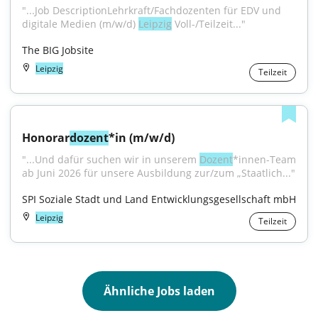
"...Job DescriptionLehrkraft/Fachdozenten für EDV und 
digitale Medien (m/w/d) 
Leipzig
 Voll-/Teilzeit..."
The BIG Jobsite
Leipzig
Teilzeit
Honorar
dozent
*in (m/w/d)
"...Und dafür suchen wir in unserem 
Dozent
*innen-Team 
ab Juni 2026 für unsere Ausbildung zur/zum „Staatlich..."
SPI Soziale Stadt und Land Entwicklungsgesellschaft mbH
Leipzig
Teilzeit
Ähnliche Jobs laden