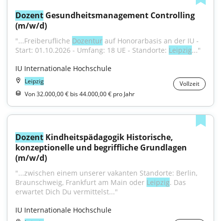
Dozent
 Gesundheitsmanagement Controlling 
(m/w/d)
"...Freiberufliche 
Dozentur
 auf Honorarbasis an der IU - 
Start: 01.10.2026 - Umfang: 18 UE - Standorte: 
Leipzig
..."
IU Internationale Hochschule
Leipzig
Vollzeit
Von 32.000,00 € bis 44.000,00 € pro Jahr
Dozent
 Kindheitspädagogik Historische, 
konzeptionelle und begriffliche Grundlagen 
(m/w/d)
"...zwischen einem unserer vakanten Standorte: Berlin, 
Braunschweig, Frankfurt am Main oder 
Leipzig
. Das 
erwartet Dich Du vermittelst..."
IU Internationale Hochschule