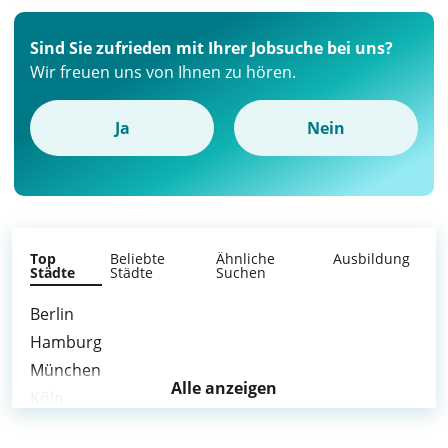
Sind Sie zufrieden mit Ihrer Jobsuche bei uns?
Wir freuen uns von Ihnen zu hören.
Ja
Nein
Top
Beliebte
Ähnliche
Ausbildung
Städte
Städte
Suchen
Berlin
Hamburg
München
Alle anzeigen
Köln
Frankfurt am Main