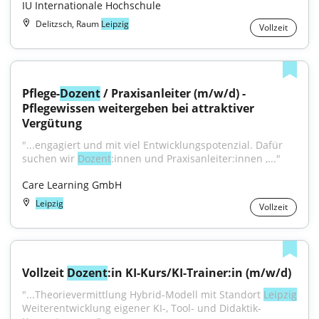
IU Internationale Hochschule
Delitzsch, Raum
Leipzig
Vollzeit
Pflege-
Dozent
 / Praxisanleiter (m/w/d) - 
Pflegewissen weitergeben bei attraktiver 
Vergütung
"...engagiert und mit viel Entwicklungspotenzial. Dafür 
suchen wir 
Dozent
:innen und Praxisanleiter:innen ,..."
Care Learning GmbH
Leipzig
Vollzeit
Vollzeit 
Dozent
:in KI-Kurs/KI-Trainer:in (m/w/d)
"...Theorievermittlung Hybrid-Modell mit Standort 
Leipzig
Weiterentwicklung eigener KI-, Tool- und Didaktik-