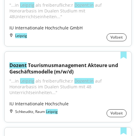
"...in 
Leipzig
 als freiberufliche:r 
Dozent:in
 auf 
Honorarbasis im Dualen Studium mit 
48Unterrichtseinheiten..."
IU Internationale Hochschule GmbH
Leipzig
Vollzeit
Dozent
 Tourismusmanagement Akteure und 
Geschäftsmodelle (m/w/d)
"...in 
Leipzig
 als freiberufliche:r 
Dozent:in
 auf 
Honorarbasis im Dualen Studium mit 48 
Unterrichtseinheiten..."
IU Internationale Hochschule
Schkeuditz, Raum
Leipzig
Vollzeit