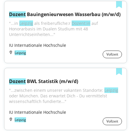
Dozent
 Bauingenieurwesen Wasserbau (m/w/d)
"...in 
Leipzig
 als freiberufliche:r 
Dozent:in
 auf 
Honorarbasis im Dualen Studium mit 48 
Unterrichtseinheiten..."
IU Internationale Hochschule
Leipzig
Vollzeit
Dozent
 BWL Statistik (m/w/d)
"...zwischen einem unserer vakanten Standorte: 
Leipzig
oder München. Das erwartet Dich - Du vermittelst 
wissenschaftlich fundierte..."
IU Internationale Hochschule
Leipzig
Vollzeit