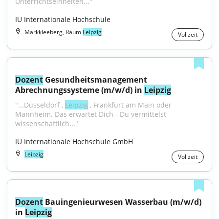
Unterrichtseinheiten..."
IU Internationale Hochschule
Markkleeberg, Raum
Leipzig
Vollzeit
Dozent
 Gesundheitsmanagement 
Abrechnungssysteme (m/w/d) in 
Leipzig
"...Düsseldorf , 
Leipzig
 , Frankfurt am Main oder 
Mannheim. Das erwartet Dich - Du vermittelst 
wissenschaftlich..."
IU Internationale Hochschule GmbH
Leipzig
Vollzeit
Dozent
 Bauingenieurwesen Wasserbau (m/w/d) 
in 
Leipzig