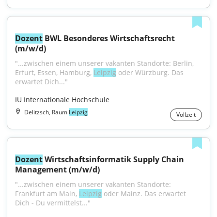
Dozent
 BWL Besonderes Wirtschaftsrecht 
(m/w/d)
"...zwischen einem unserer vakanten Standorte: Berlin, 
Erfurt, Essen, Hamburg, 
Leipzig
 oder Würzburg. Das 
erwartet Dich..."
IU Internationale Hochschule
Delitzsch, Raum
Leipzig
Vollzeit
Dozent
 Wirtschaftsinformatik Supply Chain 
Management (m/w/d)
"...zwischen einem unserer vakanten Standorte: 
Frankfurt am Main, 
Leipzig
 oder Mainz. Das erwartet 
Dich - Du vermittelst..."