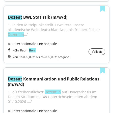
Dozent
 BWL Statistik (m/w/d)
"...in den Mittelpunkt stellt. Erweitere unsere 
akademische Welt deutschlandweit als freiberufliche:r 
Dozent:in
..."
IU Internationale Hochschule
Köln, Raum
Bonn
Vollzeit
Von 36.000,00 € bis 50.000,00 € pro Jahr
Dozent
 Kommunikation und Public Relations 
(m/w/d)
"...als freiberufliche:r 
Dozent:in
 auf Honorarbasis im 
Dualen Studium mit 48 Unterrichtseinheiten ab dem 
01.10.2026 ...."
IU Internationale Hochschule