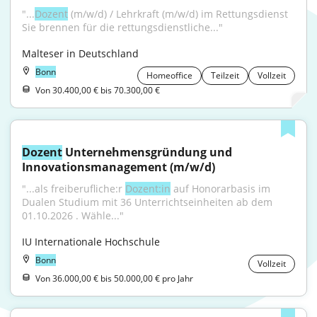
"...
Dozent
 (m/w/d) / Lehrkraft (m/w/d) im Rettungsdienst 
Sie brennen für die rettungsdienstliche..."
Malteser in Deutschland
Bonn
Homeoffice
Teilzeit
Vollzeit
Von 30.400,00 € bis 70.300,00 €
Dozent
 Unternehmensgründung und 
Innovationsmanagement (m/w/d)
"...als freiberufliche:r 
Dozent:in
 auf Honorarbasis im 
Dualen Studium mit 36 Unterrichtseinheiten ab dem 
01.10.2026 . Wähle..."
IU Internationale Hochschule
Bonn
Vollzeit
Von 36.000,00 € bis 50.000,00 € pro Jahr