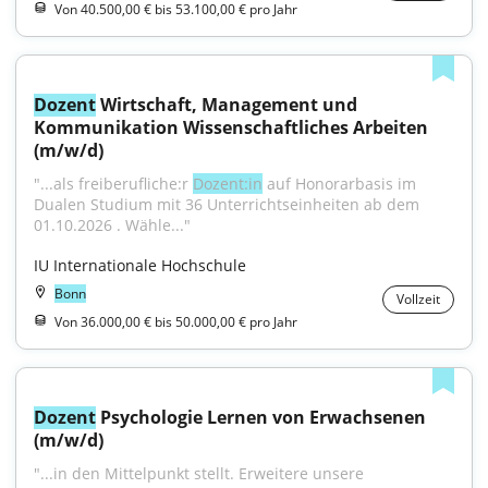
Von 40.500,00 € bis 53.100,00 € pro Jahr
Dozent
 Wirtschaft, Management und 
Kommunikation Wissenschaftliches Arbeiten 
(m/w/d)
"...als freiberufliche:r 
Dozent:in
 auf Honorarbasis im 
Dualen Studium mit 36 Unterrichtseinheiten ab dem 
01.10.2026 . Wähle..."
IU Internationale Hochschule
Bonn
Vollzeit
Von 36.000,00 € bis 50.000,00 € pro Jahr
Dozent
 Psychologie Lernen von Erwachsenen 
(m/w/d)
"...in den Mittelpunkt stellt. Erweitere unsere 