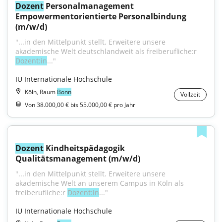
Dozent
 Personalmanagement 
Empowermentorientierte Personalbindung 
(m/w/d)
"...in den Mittelpunkt stellt. Erweitere unsere 
akademische Welt deutschlandweit als freiberufliche:r 
Dozent:in
..."
IU Internationale Hochschule
Köln, Raum
Bonn
Vollzeit
Von 38.000,00 € bis 55.000,00 € pro Jahr
Dozent
 Kindheitspädagogik 
Qualitätsmanagement (m/w/d)
"...in den Mittelpunkt stellt. Erweitere unsere 
akademische Welt an unserem Campus in Köln als 
freiberufliche:r 
Dozent:in
..."
IU Internationale Hochschule