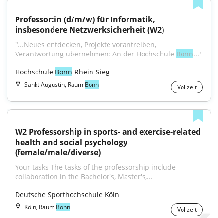
Professor:in (d/m/w) für Informatik, 
insbesondere Netzwerksicherheit (W2)
"...Neues entdecken, Projekte vorantreiben, 
Verantwortung übernehmen: An der Hochschule 
Bonn
..."
Hochschule 
Bonn
-Rhein-Sieg
Sankt Augustin, Raum
Bonn
Vollzeit
W2 Professorship in sports- and exercise-related 
health and social psychology 
(female/male/diverse)
Your tasks The tasks of the professorship include 
collaboration in the Bachelor's, Master's,...
Deutsche Sporthochschule Köln
Köln, Raum
Bonn
Vollzeit