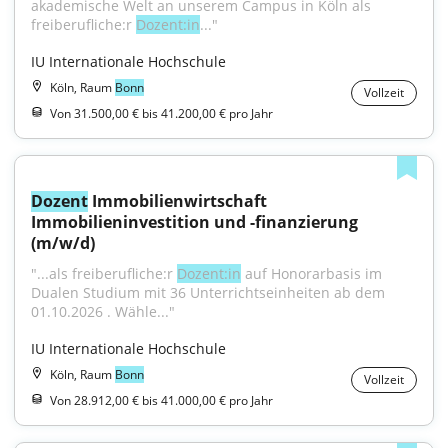
akademische Welt an unserem Campus in Köln als 
freiberufliche:r 
Dozent:in
..."
IU Internationale Hochschule
Köln, Raum
Bonn
Vollzeit
Von 31.500,00 € bis 41.200,00 € pro Jahr
Dozent
 Immobilienwirtschaft 
Immobilieninvestition und -finanzierung 
(m/w/d)
"...als freiberufliche:r 
Dozent:in
 auf Honorarbasis im 
Dualen Studium mit 36 Unterrichtseinheiten ab dem 
01.10.2026 . Wähle..."
IU Internationale Hochschule
Köln, Raum
Bonn
Vollzeit
Von 28.912,00 € bis 41.000,00 € pro Jahr