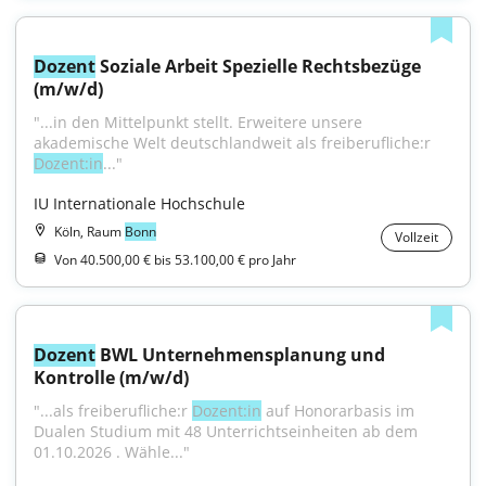
Dozent
 Soziale Arbeit Spezielle Rechtsbezüge 
(m/w/d)
"...in den Mittelpunkt stellt. Erweitere unsere 
akademische Welt deutschlandweit als freiberufliche:r 
Dozent:in
..."
IU Internationale Hochschule
Köln, Raum
Bonn
Vollzeit
Von 40.500,00 € bis 53.100,00 € pro Jahr
Dozent
 BWL Unternehmensplanung und 
Kontrolle (m/w/d)
"...als freiberufliche:r 
Dozent:in
 auf Honorarbasis im 
Dualen Studium mit 48 Unterrichtseinheiten ab dem 
01.10.2026 . Wähle..."