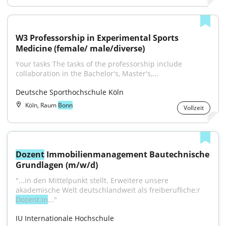
W3 Professorship in Experimental Sports 
Medicine (female/ male/diverse)
Your tasks The tasks of the professorship include 
collaboration in the Bachelor's, Master's,...
Deutsche Sporthochschule Köln
Köln, Raum
Bonn
Vollzeit
Dozent
 Immobilienmanagement Bautechnische 
Grundlagen (m/w/d)
"...in den Mittelpunkt stellt. Erweitere unsere 
akademische Welt deutschlandweit als freiberufliche:r 
Dozent:in
..."
IU Internationale Hochschule