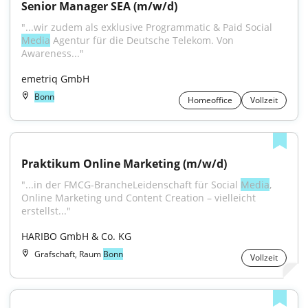
Senior Manager SEA (m/w/d)
"...wir zudem als exklusive Programmatic & Paid Social 
Media
 Agentur für die Deutsche Telekom. Von 
Awareness..."
emetriq GmbH
Bonn
Homeoffice
Vollzeit
Praktikum Online Marketing (m/w/d)
"...in der FMCG-BrancheLeidenschaft für Social 
Media
, 
Online Marketing und Content Creation – vielleicht 
erstellst..."
HARIBO GmbH & Co. KG
Grafschaft, Raum
Bonn
Vollzeit