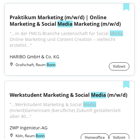
Praktikum Marketing (m/w/d) | Online 
Marketing & Social 
Media
 Marketing (m/w/d)
"...in der FMCG-Branche Leidenschaft für Social 
Media
, 
Online Marketing und Content Creation – vielleicht 
erstellst..."
HARIBO GmbH & Co. KG
Grafschaft, Raum
Bonn
Vollzeit
Werkstudent Marketing & Social 
Media
 (m/w/d)
"...Werkstudent Marketing & Social 
Media
(m/w/d)Gemeinsam (berufliche) Zukunft gestaltenSeit 
über 40..."
ZWP Ingenieur-AG
Köln, Raum
Bonn
Homeoffice
Vollzeit