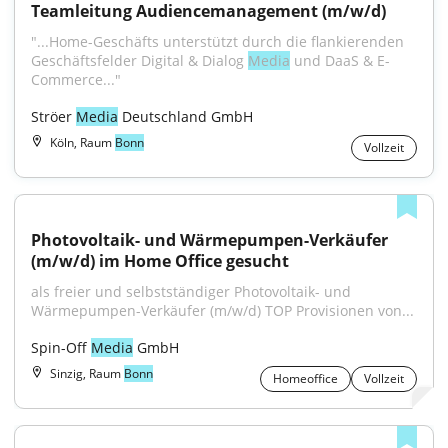
Teamleitung Audiencemanagement (m/w/d)
"...Home-Geschäfts unterstützt durch die flankierenden 
Geschäftsfelder Digital & Dialog 
Media
 und DaaS & E-
Commerce..."
Ströer 
Media
 Deutschland GmbH
Köln, Raum
Bonn
Vollzeit
Photovoltaik- und Wärmepumpen-Verkäufer 
(m/w/d) im Home Office gesucht
als freier und selbstständiger Photovoltaik- und 
Wärmepumpen-Verkäufer (m/w/d) TOP Provisionen von...
Spin-Off 
Media
 GmbH
Sinzig, Raum
Bonn
Homeoffice
Vollzeit