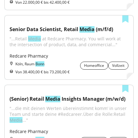
Von 22.000,00 € bis 42.400,00 €
Senior Data Scientist, Retail 
Media
 (m/f/d)
"...Retail 
Media
 at Redcare Pharmacy. You will work at 
the intersection of product, data, and commercial..."
Redcare Pharmacy
Köln, Raum
Bonn
Homeoffice
Vollzeit
Von 38.400,00 € bis 73.200,00 €
(Senior) Retail 
Media
 Insights Manager (m/w/d)
"...die mit deinen Werten übereinstimmt komm’ in unser 
Team und starte deine #Redcareer.Über die Rolle:Retail 
Media
..."
Redcare Pharmacy