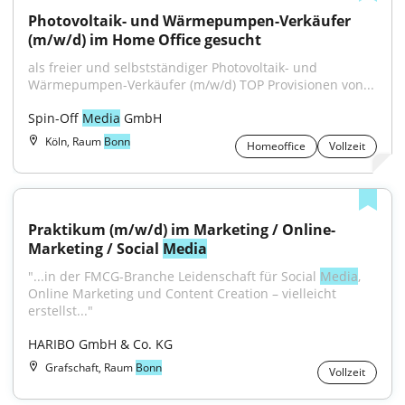
Photovoltaik- und Wärmepumpen-Verkäufer 
(m/w/d) im Home Office gesucht
als freier und selbstständiger Photovoltaik- und 
Wärmepumpen-Verkäufer (m/w/d) TOP Provisionen von...
Spin-Off 
Media
 GmbH
Köln, Raum
Bonn
Homeoffice
Vollzeit
Praktikum (m/w/d) im Marketing / Online-
Marketing / Social 
Media
"...in der FMCG-Branche Leidenschaft für Social 
Media
, 
Online Marketing und Content Creation – vielleicht 
erstellst..."
HARIBO GmbH & Co. KG
Grafschaft, Raum
Bonn
Vollzeit