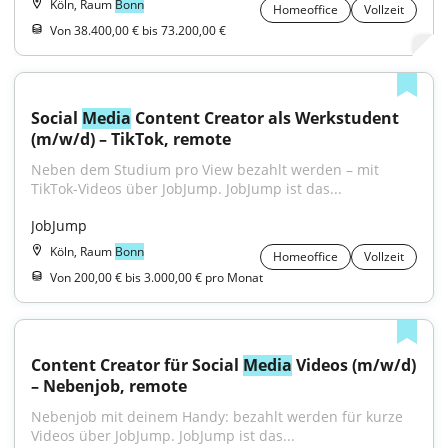
Köln, Raum
Bonn
Homeoffice
Vollzeit
Von 38.400,00 € bis 73.200,00 €
Social 
Media
 Content Creator als Werkstudent 
(m/w/d) – TikTok, remote
Neben dem Studium pro View bezahlt werden – mit 
TikTok-Videos über JobJump. JobJump ist das...
JobJump
Köln, Raum
Bonn
Homeoffice
Vollzeit
Von 200,00 € bis 3.000,00 € pro Monat
Content Creator für Social 
Media
 Videos (m/w/d) 
– Nebenjob, remote
Nebenjob mit deinem Handy: bezahlt werden für kurze 
Videos über JobJump. JobJump ist das...