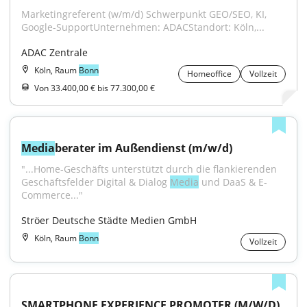
Marketingreferent (w/m/d) Schwerpunkt GEO/SEO, KI, 
Google-SupportUnternehmen: ADACStandort: Köln,...
ADAC Zentrale
Köln, Raum
Bonn
Homeoffice
Vollzeit
Von 33.400,00 € bis 77.300,00 €
Media
berater im Außendienst (m/w/d)
"...Home-Geschäfts unterstützt durch die flankierenden 
Geschäftsfelder Digital & Dialog 
Media
 und DaaS & E-
Commerce..."
Ströer Deutsche Städte Medien GmbH
Köln, Raum
Bonn
Vollzeit
SMARTPHONE EXPERIENCE PROMOTER (M/W/D) 