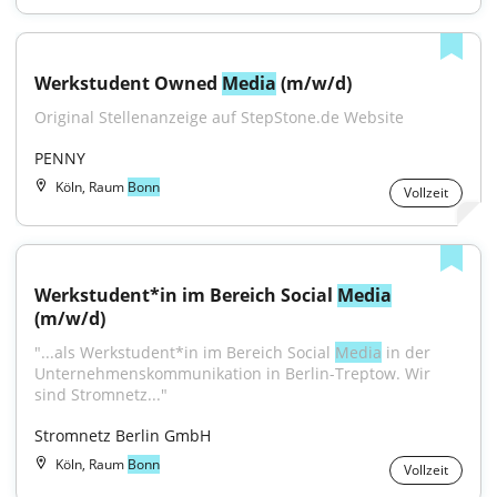
Werkstudent Owned 
Media
 (m/w/d)
Original Stellenanzeige auf StepStone.de Website
PENNY
Köln, Raum
Bonn
Vollzeit
Werkstudent*in im Bereich Social 
Media
(m/w/d)
"...als Werkstudent*in im Bereich Social 
Media
 in der 
Unternehmenskommunikation in Berlin-Treptow. Wir 
sind Stromnetz..."
Stromnetz Berlin GmbH
Köln, Raum
Bonn
Vollzeit