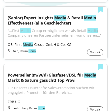
(Senior) Expert Insights 
Media
 & Retail 
Media
Effectiveness (alle Geschlechter)
"...First 
Media
 Group ermöglichen wir als Retail-
Media
-
Company unseren Partnerunternehmen, von unseren..."
OBI First 
Media
 Group GmbH & Co. KG
Köln, Raum
Bonn
Vollzeit
Powerseller (m/w/d) Glasfaser/DSL für 
Media
Markt & Saturn gesucht! Top Provi
Für unserer Dauerhafte Sales-Promotion suchen wir 
engagierte Promoter für den Bereich...
ZRB UG
Euskirchen, Raum
Bonn
Vollzeit