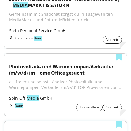
– 
MEDIA
MARKT & SATURN
Gemeinsam mit Snapchat sorgst du in ausgewählten 
MediaMarkt- und Saturn-Märkten für ein...
Stein Personal Service GmbH
Köln, Raum
Bonn
Vollzeit
Photovoltaik- und Wärmepumpen-Verkäufer 
(m/w/d) im Home Office gesucht
als freier und selbstständiger Photovoltaik- und 
Wärmepumpen-Verkäufer (m/w/d) TOP Provisionen von...
Spin-Off 
Media
 GmbH
Bonn
Homeoffice
Vollzeit