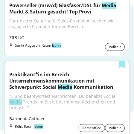
Powerseller (m/w/d) Glasfaser/DSL für 
Media
Markt & Saturn gesucht! Top Provi
Für unserer Dauerhafte Sales-Promotion suchen wir 
engagierte Promoter für den Bereich...
ZRB UG
Sankt Augustin, Raum
Bonn
Vollzeit
Praktikant*in im Bereich 
Unternehmenskommunikation mit 
Schwerpunkt Social 
Media
 Kommunikation
"...und beantwortest Nachrichten. Du behältst Social 
Media
 Trends im Blick, übernimmst Recherchen und 
bringst..."
BarmeniaGothaer
Köln, Raum
Bonn
Homeoffice
Vollzeit