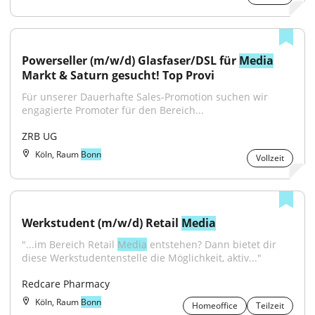
Powerseller (m/w/d) Glasfaser/DSL für 
Media
Markt & Saturn gesucht! Top Provi
Für unserer Dauerhafte Sales-Promotion suchen wir 
engagierte Promoter für den Bereich...
ZRB UG
Köln, Raum
Bonn
Vollzeit
Werkstudent (m/w/d) Retail 
Media
"...im Bereich Retail 
Media
 entstehen? Dann bietet dir 
diese Werkstudentenstelle die Möglichkeit, aktiv..."
Redcare Pharmacy
Köln, Raum
Bonn
Homeoffice
Teilzeit