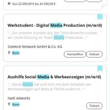
Von 22.000,00 € bis 42.500,00 €
Werkstudent - Digital 
Media
 Production (m/w/d)
"...Für unseren Kunden aus der Telco-Branche suchen 
wir Unterstützung im Team 
Media
 Production..."
Sidekick Network GmbH & Co. KG
Bonn
Homeoffice
Vollzeit
Aushilfe Social 
Media
 & Werbeanzeigen (m/w/d)
"...Social 
Media
 hat und sich mit dem Schalten von 
Werbeanzeigen auf Meta & TikTok auskennt..."
Hadi Adworks
Bonn
Teilzeit