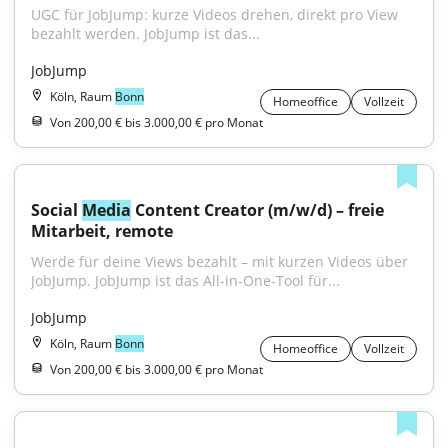
UGC für JobJump: kurze Videos drehen, direkt pro View 
bezahlt werden. JobJump ist das...
JobJump
Köln, Raum
Bonn
Homeoffice
Vollzeit
Von 200,00 € bis 3.000,00 € pro Monat
Social 
Media
 Content Creator (m/w/d) – freie 
Mitarbeit, remote
Werde für deine Views bezahlt – mit kurzen Videos über 
JobJump. JobJump ist das All-in-One-Tool für...
JobJump
Köln, Raum
Bonn
Homeoffice
Vollzeit
Von 200,00 € bis 3.000,00 € pro Monat