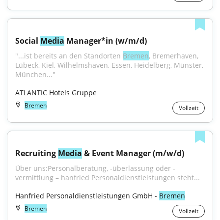
Social 
Media
 Manager*in (w/m/d)
"...ist bereits an den Standorten 
Bremen
, Bremerhaven, 
Lübeck, Kiel, Wilhelmshaven, Essen, Heidelberg, Münster, 
München..."
ATLANTIC Hotels Gruppe
Bremen
Vollzeit
Recruiting 
Media
 & Event Manager (m/w/d)
Über uns:Personalberatung, -überlassung oder -
vermittlung – hanfried Personaldienstleistungen steht...
Hanfried Personaldienstleistungen GmbH - 
Bremen
Bremen
Vollzeit