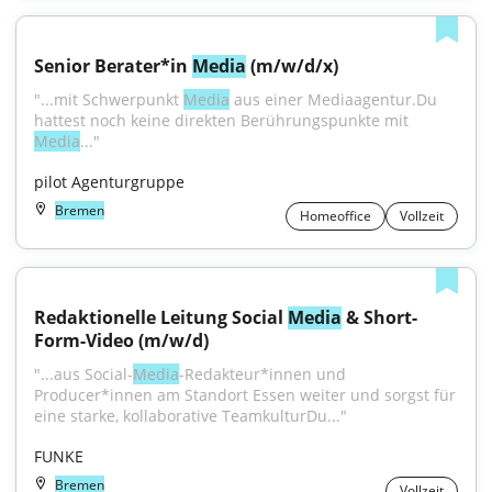
Senior Berater*in 
Media
 (m/w/d/x)
"...mit Schwerpunkt 
Media
 aus einer Mediaagentur.Du 
hattest noch keine direkten Berührungspunkte mit 
Media
..."
pilot Agenturgruppe
Bremen
Homeoffice
Vollzeit
Redaktionelle Leitung Social 
Media
 & Short-
Form-Video (m/w/d)
"...aus Social-
Media
-Redakteur*innen und 
Producer*innen am Standort Essen weiter und sorgst für 
eine starke, kollaborative TeamkulturDu..."
FUNKE
Bremen
Vollzeit