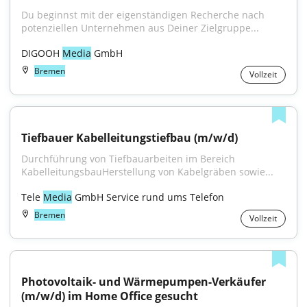
Du beginnst mit der eigenständigen Recherche nach 
potenziellen Unternehmen aus Deiner Zielgruppe...
DIGOOH 
Media
 GmbH
Bremen
Vollzeit
Tiefbauer Kabelleitungstiefbau (m/w/d)
Durchführung von Tiefbauarbeiten im Bereich 
KabelleitungsbauHerstellung von Kabelgräben sowie...
Tele 
Media
 GmbH Service rund ums Telefon
Bremen
Vollzeit
Photovoltaik- und Wärmepumpen-Verkäufer 
(m/w/d) im Home Office gesucht