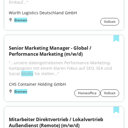
Einkauf..."
Würth Logistics Deutschland GmbH
Bremen
Vollzeit
Senior Marketing Manager - Global / 
Performance Marketing (m/w/d)
"...unsere datengetriebenen Performance-Marketing-
Kampagnen mit einem klaren Fokus auf SEO, SEA und 
Social 
Media
 Sie stellen..."
CHS Container Holding GmbH
Bremen
Homeoffice
Vollzeit
Mitarbeiter Direktvertrieb / Lokalvertrieb 
Außendienst (Remote) (m/w/d)