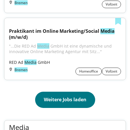
Bremen
Vollzeit
Praktikant im Online Marketing/Social 
Media
(m/w/d)
"...Die RED Ad 
Media
 GmbH ist eine dynamische und 
innovative Online Marketing Agentur mit Sitz..."
RED Ad 
Media
 GmbH
Bremen
Homeoffice
Vollzeit
Weitere Jobs laden
Media