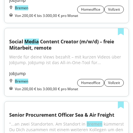
JobJump
Bremen
Homeoffice
Vollzeit
Von 200,00 € bis 3.000,00 € pro Monat
Social 
Media
 Content Creator (m/w/d) – freie 
Mitarbeit, remote
Werde für deine Views bezahlt – mit kurzen Videos über 
JobJump. JobJump ist das All-in-One-Tool für...
JobJump
Bremen
Homeoffice
Vollzeit
Von 200,00 € bis 3.000,00 € pro Monat
Senior Procurement Officer Sea & Air Freight
"...an zwei Standorten. Am Standort in 
Bremen
 kümmerst 
Du Dich zusammen mit einem weiteren Kollegen um den 