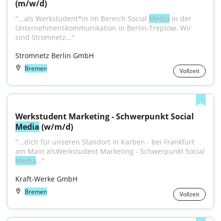
(m/w/d)
"...als Werkstudent*in im Bereich Social 
Media
 in der 
Unternehmenskommunikation in Berlin-Treptow. Wir 
sind Stromnetz..."
Stromnetz Berlin GmbH
Bremen
Vollzeit
Werkstudent Marketing - Schwerpunkt Social 
Media
 (w/m/d)
"...dich für unseren Standort in Karben - bei Frankfurt 
am Main alsWerkstudent Marketing - Schwerpunkt Social 
Media
..."
Kraft-Werke GmbH
Bremen
Vollzeit