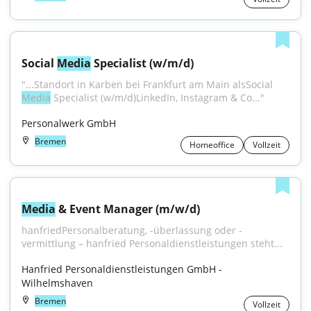
Social 
Media
 Specialist (w/m/d)
"...Standort in Karben bei Frankfurt am Main alsSocial 
Media
 Specialist (w/m/d)LinkedIn, Instagram & Co..."
Personalwerk GmbH
Bremen
Homeoffice
Vollzeit
Media
 & Event Manager (m/w/d)
hanfriedPersonalberatung, -überlassung oder -
vermittlung – hanfried Personaldienstleistungen steht...
Hanfried Personaldienstleistungen GmbH - 
Wilhelmshaven
Bremen
Vollzeit