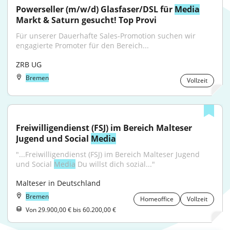
Powerseller (m/w/d) Glasfaser/DSL für 
Media
Markt & Saturn gesucht! Top Provi
Für unserer Dauerhafte Sales-Promotion suchen wir 
engagierte Promoter für den Bereich...
ZRB UG
Bremen
Vollzeit
Freiwilligendienst (FSJ) im Bereich Malteser 
Jugend und Social 
Media
"...Freiwilligendienst (FSJ) im Bereich Malteser Jugend 
und Social 
Media
 Du willst dich sozial..."
Malteser in Deutschland
Bremen
Homeoffice
Vollzeit
Von 29.900,00 € bis 60.200,00 €