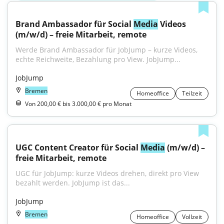
Brand Ambassador für Social 
Media
 Videos 
(m/w/d) – freie Mitarbeit, remote
Werde Brand Ambassador für JobJump – kurze Videos, 
echte Reichweite, Bezahlung pro View. JobJump...
JobJump
Bremen
Homeoffice
Teilzeit
Von 200,00 € bis 3.000,00 € pro Monat
UGC Content Creator für Social 
Media
 (m/w/d) – 
freie Mitarbeit, remote
UGC für JobJump: kurze Videos drehen, direkt pro View 
bezahlt werden. JobJump ist das...
JobJump
Bremen
Homeoffice
Vollzeit