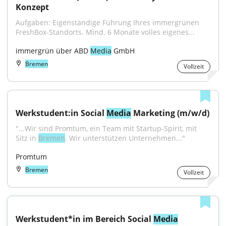
Konzept
Aufgaben: Eigenständige Führung Ihres immergrünen 
FreshBox-Standorts. Mind. 6 Monate volles eigenes...
immergrün über ABD 
Media
 GmbH
Bremen
Vollzeit
Werkstudent:in Social 
Media
 Marketing (m/w/d)
"...Wir sind Promtum, ein Team mit Startup-Spirit, mit 
Sitz in 
Bremen
. Wir unterstützen Unternehmen..."
Promtum
Bremen
Vollzeit
Werkstudent*in im Bereich Social 
Media