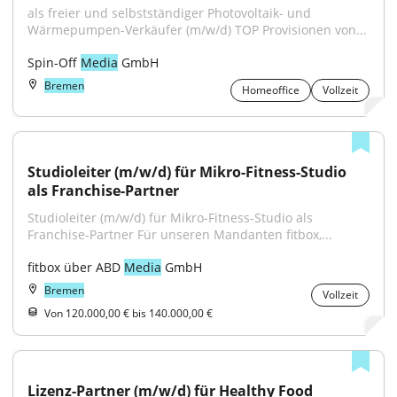
als freier und selbstständiger Photovoltaik- und 
Wärmepumpen-Verkäufer (m/w/d) TOP Provisionen von...
Spin-Off 
Media
 GmbH
Bremen
Homeoffice
Vollzeit
Studioleiter (m/w/d) für Mikro-Fitness-Studio 
als Franchise-Partner
Studioleiter (m/w/d) für Mikro-Fitness-Studio als 
Franchise-Partner Für unseren Mandanten fitbox,...
fitbox über ABD 
Media
 GmbH
Bremen
Vollzeit
Von 120.000,00 € bis 140.000,00 €
Lizenz-Partner (m/w/d) für Healthy Food 