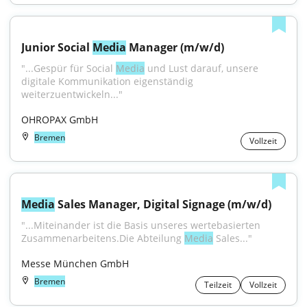
Junior Social 
Media
 Manager (m/w/d)
"...Gespür für Social 
Media
 und Lust darauf, unsere 
digitale Kommunikation eigenständig 
weiterzuentwickeln..."
OHROPAX GmbH
Bremen
Vollzeit
Media
 Sales Manager, Digital Signage (m/w/d)
"...Miteinander ist die Basis unseres wertebasierten 
Zusammenarbeitens.Die Abteilung 
Media
 Sales..."
Messe München GmbH
Bremen
Teilzeit
Vollzeit