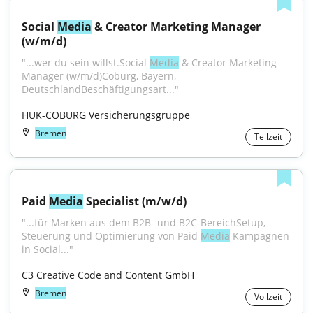
Social 
Media
 & Creator Marketing Manager 
(w/m/d)
"...wer du sein willst.Social 
Media
 & Creator Marketing 
Manager (w/m/d)Coburg, Bayern, 
DeutschlandBeschäftigungsart..."
HUK-COBURG Versicherungsgruppe
Bremen
Teilzeit
Paid 
Media
 Specialist (m/w/d)
"...für Marken aus dem B2B- und B2C-BereichSetup, 
Steuerung und Optimierung von Paid 
Media
 Kampagnen 
in Social..."
C3 Creative Code and Content GmbH
Bremen
Vollzeit