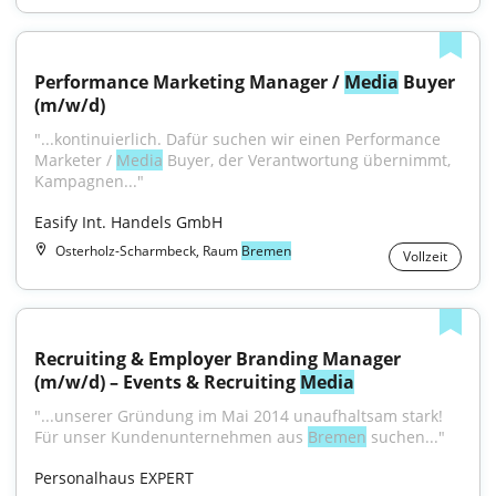
Performance Marketing Manager / 
Media
 Buyer 
(m/w/d)
"...kontinuierlich. Dafür suchen wir einen Performance 
Marketer / 
Media
 Buyer, der Verantwortung übernimmt, 
Kampagnen..."
Easify Int. Handels GmbH
Osterholz-Scharmbeck, Raum
Bremen
Vollzeit
Recruiting & Employer Branding Manager 
(m/w/d) – Events & Recruiting 
Media
"...unserer Gründung im Mai 2014 unaufhaltsam stark! 
Für unser Kundenunternehmen aus 
Bremen
 suchen..."
Personalhaus EXPERT