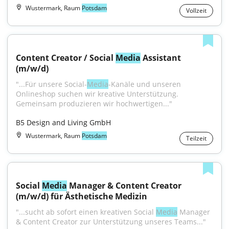
Wustermark, Raum
Potsdam
Vollzeit
Content Creator / Social 
Media
 Assistant 
(m/w/d)
"...Für unsere Social-
Media
-Kanäle und unseren 
Onlineshop suchen wir kreative Unterstützung. 
Gemeinsam produzieren wir hochwertigen..."
B5 Design and Living GmbH
Wustermark, Raum
Potsdam
Teilzeit
Social 
Media
 Manager & Content Creator 
(m/w/d) für Ästhetische Medizin
"...sucht ab sofort einen kreativen Social 
Media
 Manager 
& Content Creator zur Unterstützung unseres Teams..."