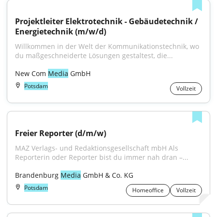
Projektleiter Elektrotechnik - Gebäudetechnik / 
Energietechnik (m/w/d)
Willkommen in der Welt der Kommunikationstechnik, wo 
du maßgeschneiderte Lösungen gestaltest, die...
New Com 
Media
 GmbH
Potsdam
Vollzeit
Freier Reporter (d/m/w)
MAZ Verlags- und Redaktionsgesellschaft mbH Als 
Reporterin oder Reporter bist du immer nah dran –...
Brandenburg 
Media
 GmbH & Co. KG
Potsdam
Homeoffice
Vollzeit