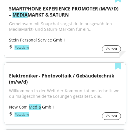
SMARTPHONE EXPERIENCE PROMOTER (M/W/D) 
– 
MEDIA
MARKT & SATURN
Gemeinsam mit Snapchat sorgst du in ausgewählten 
MediaMarkt- und Saturn-Märkten für ein...
Stein Personal Service GmbH
Potsdam
Vollzeit
Elektroniker - Photovoltaik / Gebäudetechnik 
(m/w/d)
Willkommen in der Welt der Kommunikationstechnik, wo 
du maßgeschneiderte Lösungen gestaltest, die...
New Com 
Media
 GmbH
Potsdam
Vollzeit