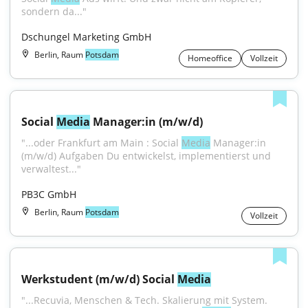
sondern da..."
Dschungel Marketing GmbH
Berlin, Raum
Potsdam
Homeoffice
Vollzeit
Social 
Media
 Manager:in (m/w/d)
"...oder Frankfurt am Main : Social 
Media
 Manager:in 
(m/w/d) Aufgaben Du entwickelst, implementierst und 
verwaltest..."
PB3C GmbH
Berlin, Raum
Potsdam
Vollzeit
Werkstudent (m/w/d) Social 
Media
"...Recuvia, Menschen & Tech. Skalierung mit System. 