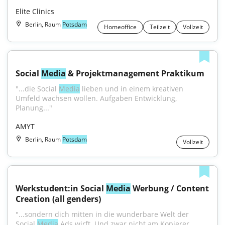
Elite Clinics
Berlin, Raum
Potsdam
Homeoffice
Teilzeit
Vollzeit
Social 
Media
 & Projektmanagement Praktikum
"...die Social 
Media
 lieben und in einem kreativen 
Umfeld wachsen wollen. Aufgaben Entwicklung, 
Planung..."
AMYT
Berlin, Raum
Potsdam
Vollzeit
Werkstudent:in Social 
Media
 Werbung / Content 
Creation (all genders)
"...sondern dich mitten in die wunderbare Welt der 
Social 
Media
 Ads wirft. Und zwar nicht am Kopierer, 