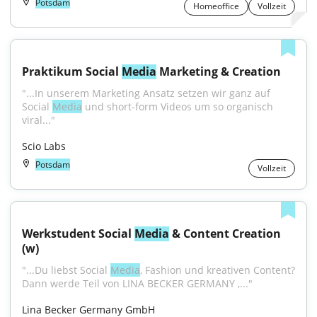
Potsdam
Homeoffice
Vollzeit
Praktikum Social 
Media
 Marketing & Creation
"...In unserem Marketing Ansatz setzen wir ganz auf 
Social 
Media
 und short-form Videos um so organisch 
viral..."
Scio Labs
Potsdam
Vollzeit
Werkstudent Social 
Media
 & Content Creation 
(w)
"...Du liebst Social 
Media
, Fashion und kreativen Content? 
Dann werde Teil von LINA BECKER GERMANY ,..."
Lina Becker Germany GmbH