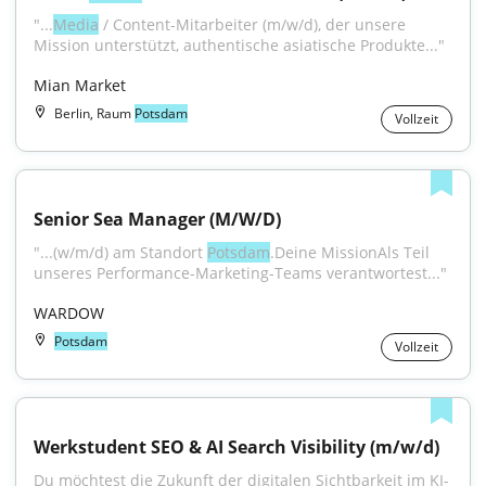
"...
Media
 / Content-Mitarbeiter (m/w/d), der unsere 
Mission unterstützt, authentische asiatische Produkte..."
Mian Market
Berlin, Raum
Potsdam
Vollzeit
Senior Sea Manager (M/W/D)
"...(w/m/d) am Standort 
Potsdam
.Deine MissionAls Teil 
unseres Performance-Marketing-Teams verantwortest..."
WARDOW
Potsdam
Vollzeit
Werkstudent SEO & AI Search Visibility (m/w/d)
Du möchtest die Zukunft der digitalen Sichtbarkeit im KI-