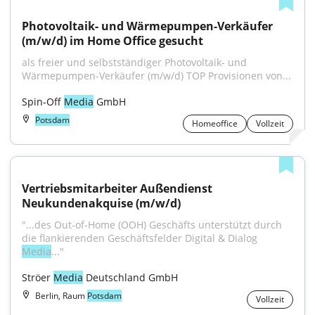
Photovoltaik- und Wärmepumpen-Verkäufer 
(m/w/d) im Home Office gesucht
als freier und selbstständiger Photovoltaik- und 
Wärmepumpen-Verkäufer (m/w/d) TOP Provisionen von...
Spin-Off 
Media
 GmbH
Potsdam
Homeoffice
Vollzeit
Vertriebsmitarbeiter Außendienst 
Neukundenakquise (m/w/d)
"...des Out-of-Home (OOH) Geschäfts unterstützt durch 
die flankierenden Geschäftsfelder Digital & Dialog 
Media
..."
Ströer 
Media
 Deutschland GmbH
Berlin, Raum
Potsdam
Vollzeit