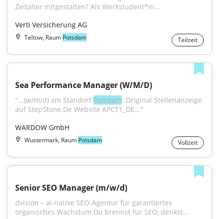
Zeitalter mitgestalten? Als Werkstudent*in...
Verti Versicherung AG
Teltow, Raum
Potsdam
Teilzeit
Sea Performance Manager (W/M/D)
"...(w/m/d) am Standort 
Potsdam
. Original Stellenanzeige 
auf StepStone.De Website APCT1_DE..."
WARDOW GmbH
Wustermark, Raum
Potsdam
Vollzeit
Senior SEO Manager (m/w/d)
dvision – ai-native SEO-Agentur für garantiertes 
organisches Wachstum Du brennst für SEO, denkst...