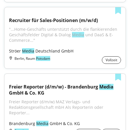
Recruiter für Sales-Positionen (m/w/d)
"...Home-Geschäfts unterstützt durch die flankierenden 
Geschäftsfelder Digital & Dialog 
Media
 und DaaS & E-
Commerce..."
Ströer 
Media
 Deutschland GmbH
Berlin, Raum
Potsdam
Vollzeit
Freier Reporter (d/m/w) - Brandenburg 
Media
GmbH & Co. KG
Freier Reporter (d/m/w) MAZ Verlags- und 
Redaktionsgesellschaft mbH Als Reporterin oder 
Reporter...
Brandenburg 
Media
 GmbH & Co. KG