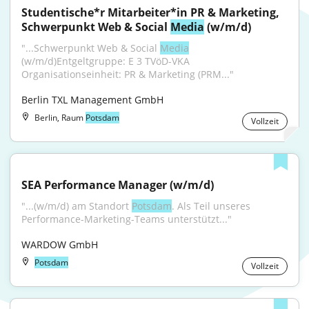
Studentische*r Mitarbeiter*in PR & Marketing, 
Schwerpunkt Web & Social 
Media
 (w/m/d)
"...Schwerpunkt Web & Social 
Media
(w/m/d)Entgeltgruppe: E 3 TVöD-VKA 
Organisationseinheit: PR & Marketing (PRM..."
Berlin TXL Management GmbH
Berlin, Raum
Potsdam
Vollzeit
SEA Performance Manager (w/m/d)
"...(w/m/d) am Standort 
Potsdam
. Als Teil unseres 
Performance-Marketing-Teams unterstützt..."
WARDOW GmbH
Potsdam
Vollzeit