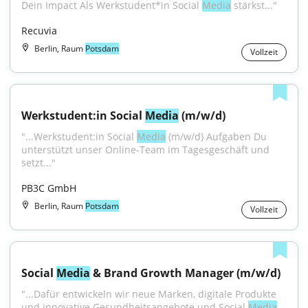
Dein Impact Als Werkstudent*in Social 
Media
 stärkst..."
Recuvia
Berlin, Raum
Potsdam
Vollzeit
Werkstudent:in Social 
Media
 (m/w/d)
"...Werkstudent:in Social 
Media
 (m/w/d) Aufgaben Du 
unterstützt unser Online-Team im Tagesgeschäft und 
setzt..."
PB3C GmbH
Berlin, Raum
Potsdam
Vollzeit
Social 
Media
 & Brand Growth Manager (m/w/d)
"...Dafür entwickeln wir neue Marken, digitale Produkte 
und innovative Gesundheitsangebote und Social 
Media