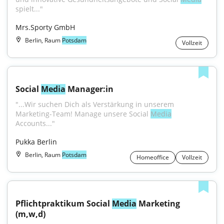
spielt..."
Mrs.Sporty GmbH
Berlin, Raum
Potsdam
Vollzeit
Social 
Media
 Manager:in
"...Wir suchen Dich als Verstärkung in unserem 
Marketing-Team! Manage unsere Social 
Media
Accounts..."
Pukka Berlin
Berlin, Raum
Potsdam
Homeoffice
Vollzeit
Pflichtpraktikum Social 
Media
 Marketing 
(m,w,d)