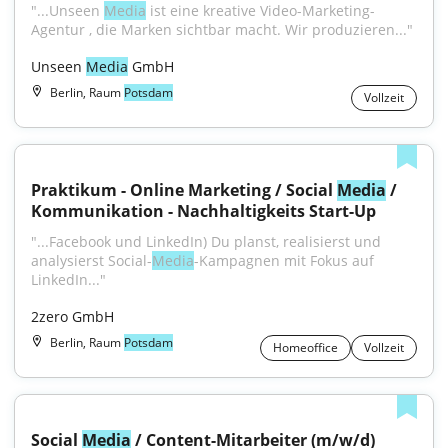
"...Unseen 
Media
 ist eine kreative Video-Marketing-
Agentur , die Marken sichtbar macht. Wir produzieren..."
Unseen 
Media
 GmbH
Berlin, Raum
Potsdam
Vollzeit
Praktikum - Online Marketing / Social 
Media
 / 
Kommunikation - Nachhaltigkeits Start-Up
"...Facebook und LinkedIn) Du planst, realisierst und 
analysierst Social-
Media
-Kampagnen mit Fokus auf 
LinkedIn..."
2zero GmbH
Berlin, Raum
Potsdam
Homeoffice
Vollzeit
Social 
Media
 / Content-Mitarbeiter (m/w/d)