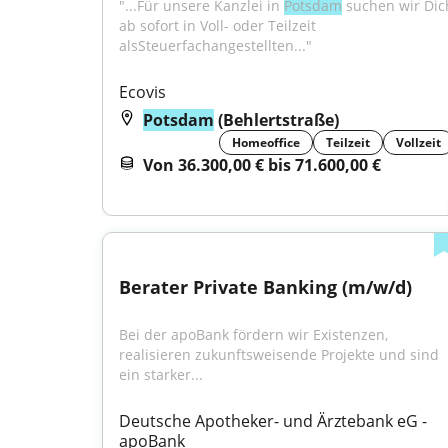
"...Für unsere Kanzlei in 
Potsdam
 suchen wir Dich
ab sofort in Voll- oder Teilzeit 
alsSteuerfachangestellten..."
Ecovis
Potsdam
(Behlertstraße)
Homeoffice
Teilzeit
Vollzeit
Von 36.300,00 € bis 71.600,00 €
Berater Private Banking (m/w/d)
Bei der apoBank fördern wir Existenzen, 
realisieren zukunftsweisende Projekte und sind 
ein starker...
Deutsche Apotheker- und Ärztebank eG - 
apoBank