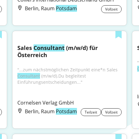
Berlin, Raum
Potsdam
Vollzeit
Sales 
Consultant
 (m/w/d) für 
Österreich
"...zum nächstmöglichen Zeitpunkt eine*n Sales 
Consultant
 (m/w/d).Du begleitest 
Einführungsentscheidungen..."
Cornelsen Verlag GmbH
Berlin, Raum
Potsdam
Teilzeit
Vollzeit