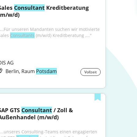
Sales 
Consultant
 Kreditberatung 
(m/w/d)
"...Für unseren Mandanten suchen wir motivierte 
Sales 
Consultants
 (m/w/d) Kreditberatung ,..."
DIS AG
Berlin, Raum
Potsdam
Vollzeit
SAP GTS 
Consultant
 / Zoll & 
Außenhandel (m/w/d)
"...unseres Consulting-Teams einen engagierten 