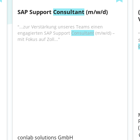
SAP Support 
Consultant
 (m/w/d)
"...zur Verstärkung unseres Teams einen 
engagierten SAP Support 
Consultant
 (m/w/d) – 
mit Fokus auf Zoll..."
conlab solutions GmbH