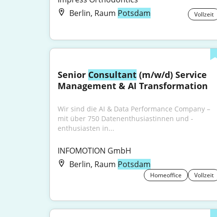
Berlin, Raum
Potsdam
Vollzeit
Senior 
Consultant
 (m/w/d) Service 
Management & AI Transformation
Wir sind die AI & Data Performance Company – 
mit über 750 Datenenthusiastinnen und -
enthusiasten in...
INFOMOTION GmbH
Berlin, Raum
Potsdam
Homeoffice
Vollzeit