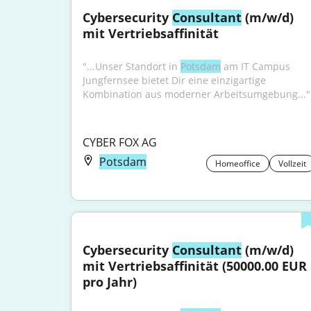
Cybersecurity 
Consultant
 (m/w/d) 
mit Vertriebsaffinität
"...Unser Standort in 
Potsdam
 am IT Campus 
Jungfernsee bietet Dir eine einzigartige 
Kombination aus moderner Arbeitsumgebung..."
CYBER FOX AG
Potsdam
Homeoffice
Vollzeit
Cybersecurity 
Consultant
 (m/w/d) 
mit Vertriebsaffinität (50000.00 EUR 
pro Jahr)