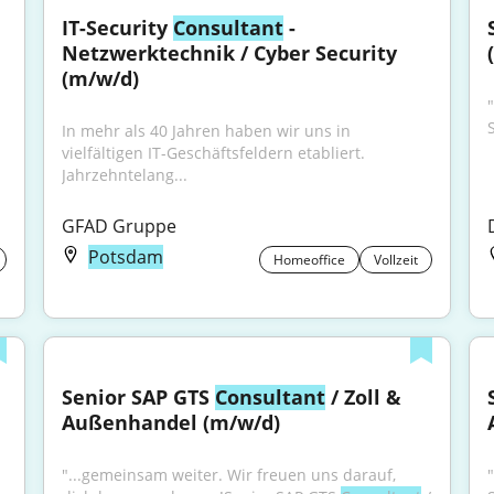
IT-Security 
Consultant
 - 
Netzwerktechnik / Cyber Security 
(m/w/d)
In mehr als 40 Jahren haben wir uns in 
vielfältigen IT-Geschäftsfeldern etabliert. 
Jahrzehntelang...
GFAD Gruppe
Potsdam
Homeoffice
Vollzeit
Senior SAP GTS 
Consultant
 / Zoll & 
Außenhandel (m/w/d)
"...gemeinsam weiter. Wir freuen uns darauf, 