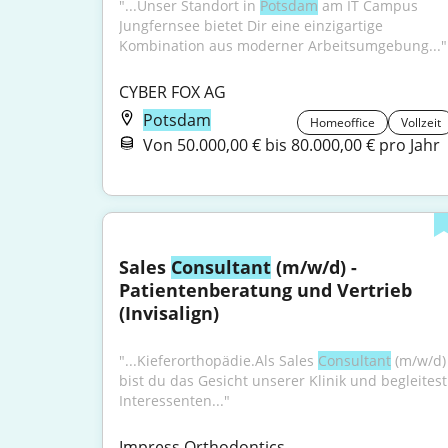
"...Unser Standort in 
Potsdam
 am IT Campus 
Jungfernsee bietet Dir eine einzigartige 
Kombination aus moderner Arbeitsumgebung..."
CYBER FOX AG
Potsdam
Homeoffice
Vollzeit
Von 50.000,00 € bis 80.000,00 € pro Jahr
Sales 
Consultant
 (m/w/d) - 
Patientenberatung und Vertrieb 
(Invisalign)
"...Kieferorthopädie.Als Sales 
Consultant
 (m/w/d) 
bist du das Gesicht unserer Klinik und begleitest 
Interessenten..."
Impress Orthodontics