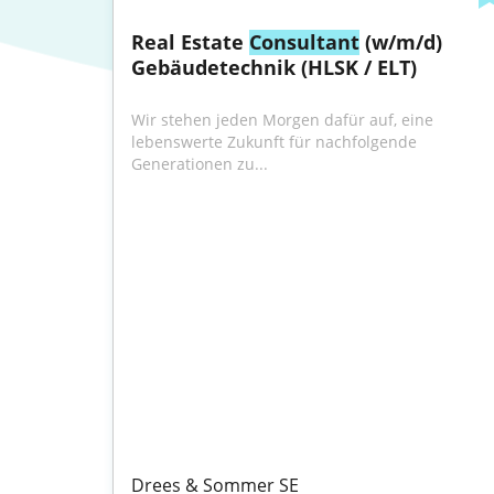
Real Estate 
Consultant
 (w/m/d) 
Gebäudetechnik (HLSK / ELT)
Wir stehen jeden Morgen dafür auf, eine 
lebenswerte Zukunft für nachfolgende 
Generationen zu...
Drees & Sommer SE