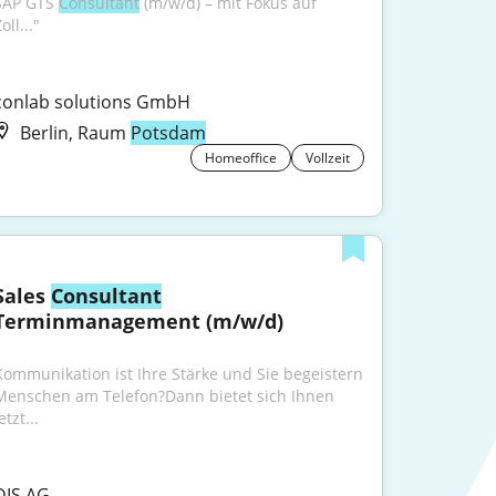
SAP GTS 
Consultant
 (m/w/d) – mit Fokus auf 
oll..."
conlab solutions GmbH
Berlin, Raum
Potsdam
Homeoffice
Vollzeit
Sales 
Consultant
Terminmanagement (m/w/d)
Kommunikation ist Ihre Stärke und Sie begeistern 
Menschen am Telefon?Dann bietet sich Ihnen 
etzt...
DIS AG