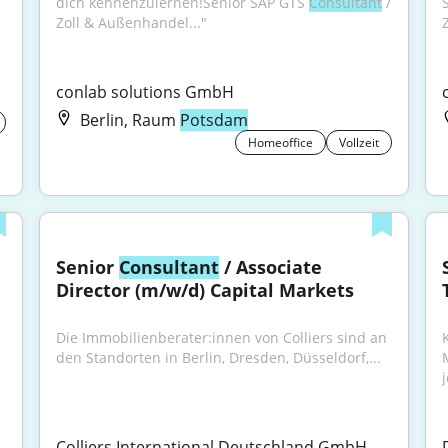
dich kennenzulernen!Senior SAP GTS 
Consultant
 / 
Zoll & Außenhandel..."
Z
conlab solutions GmbH
Berlin, Raum
Potsdam
Homeoffice
Vollzeit
Senior 
Consultant
 / Associate 
Director (m/w/d) Capital Markets
Die Immobilienberater:innen von Colliers sind an 
den Standorten in Berlin, Dresden, Düsseldorf,...
j
Colliers International Deutschland GmbH