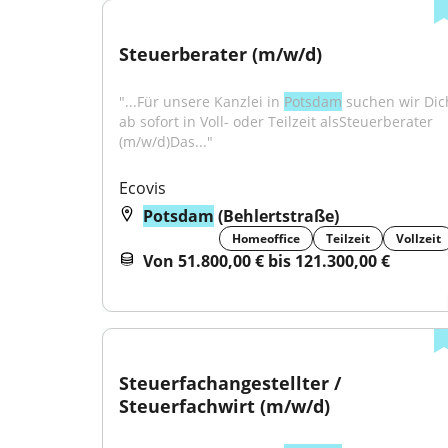
Steuerberater (m/w/d)
"...Für unsere Kanzlei in 
Potsdam
 suchen wir Dich
ab sofort in Voll- oder Teilzeit alsSteuerberater 
(m/w/d)Das..."
Ecovis
Potsdam
(Behlertstraße)
Homeoffice
Teilzeit
Vollzeit
Von 51.800,00 € bis 121.300,00 €
Steuerfachangestellter / 
Steuerfachwirt (m/w/d)