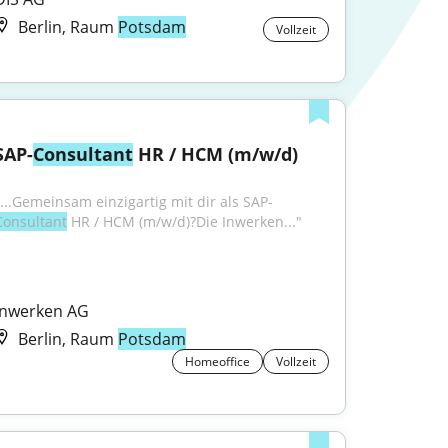
Berlin, Raum
Potsdam
Vollzeit
SAP-
Consultant
 HR / HCM (m/w/d)
"...Gemeinsam einzigartig mit dir als SAP-
Consultant
 HR / HCM (m/w/d)?Die Inwerken..."
Inwerken AG
Berlin, Raum
Potsdam
Homeoffice
Vollzeit