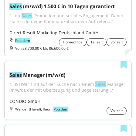
Sales
 (m/w/d) 1.500 € in 10 Tagen garantiert
"...du 
Sales
, Promotion und soziales Engagement. Dabei 
stärkst du deine Kommunikation, dein Auftreten..."
Direct Result Marketing Deutschland GmbH
Potsdam
Homeoffice
Teilzeit
Vollzeit
Von 28.700,00 € bis 86.600,00 €
Sales
 Manager (m/w/d)
"...IST!Wir sind auf der Suche nach einem 
Sales
 Manager 
(m/w/d), der mit Überzeugung und Begeisterung..."
CONDIO GmbH
Werder (Havel), Raum
Potsdam
Vollzeit