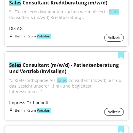
Sales
 Consultant Kreditberatung (m/w/d)
"...Für unseren Mandanten suchen wir motivierte 
Sales
Consultants (m/w/d) Kreditberatung ,..."
DIS AG
Berlin, Raum
Potsdam
Vollzeit
Sales
 Consultant (m/w/d) - Patientenberatung 
und Vertrieb (Invisalign)
"...Kieferorthopädie.Als 
Sales
 Consultant (m/w/d) bist du 
das Gesicht unserer Klinik und begleitest 
Interessenten..."
Impress Orthodontics
Berlin, Raum
Potsdam
Vollzeit