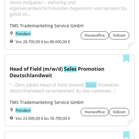
Deine Aufgaben – vielseitig und 
eigenverantwortlich:Kunden begeistern und beraten:Du 
gehst im...
TMS Trademarketing Service GmbH
Potsdam
Homeoffice
Vollzeit
Von 28.700,00 € bis 86.600,00 €
Head of Field (m/w/d) 
Sales
 Promotion 
Deutschlandweit
"...Dein JobAls Head of Field (m/w/d) 
Sales
 Promotion 
deutschlandweit verantwortest du das nationale..."
TMS Trademarketing Service GmbH
Potsdam
Homeoffice
Vollzeit
Von 23.900,00 € bis 56.700,00 €