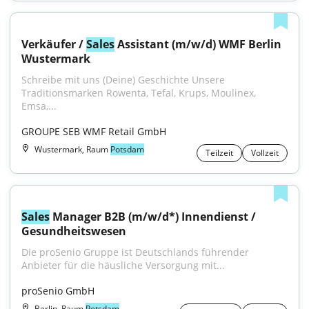
Verkäufer / 
Sales
 Assistant (m/w/d) WMF Berlin 
Wustermark
Schreibe mit uns (Deine) Geschichte Unsere 
Traditionsmarken Rowenta, Tefal, Krups, Moulinex, 
Emsa,...
GROUPE SEB WMF Retail GmbH
Wustermark, Raum
Potsdam
Teilzeit
Vollzeit
Sales
 Manager B2B (m/w/d*) Innendienst / 
Gesundheitswesen
Die proSenio Gruppe ist Deutschlands führender 
Anbieter für die häusliche Versorgung mit...
proSenio GmbH
Berlin, Raum
Potsdam