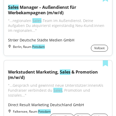
Sales
 Manager – Außendienst für 
Werbekampagnen (m/w/d)
"...regionalen 
Sales
-Team im Außendienst. Deine 
Aufgaben Du akquirierst eigenständig Neu-Kund:innen 
im regionalen..."
Ströer Deutsche Städte Medien GmbH
Berlin, Raum
Potsdam
Vollzeit
Werkstudent Marketing, 
Sales
 & Promotion 
(m/w/d)
"...Gespräch und gewinnst neue Unterstützer:innenAls 
Fundraiser verbindest du 
Sales
, Promotion und 
soziales..."
Direct Result Marketing Deutschland GmbH
Falkensee, Raum
Potsdam