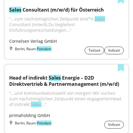
Sales
 Consultant (m/w/d) für Österreich
"...zum nächstmöglichen Zeitpunkt eine*n 
Sales
Consultant (m/w/d).Du begleitest 
Einführungsentscheidungen..."
Cornelsen Verlag GmbH
Berlin, Raum
Potsdam
Teilzeit
Vollzeit
Head of indirekt 
Sales
 Energie – D2D 
Direktvertrieb & Partnermanagement (m/w/d)
"...und Kommunikationswelt von morgen! Wir suchen 
zum nächstmöglichen Zeitpunkt einen engagiertenHead 
of indirekt 
Sales
..."
primaholding GmbH
Berlin, Raum
Potsdam
Vollzeit