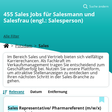
Suche ändern
455
Sales Jobs für Salesmann und
Salesfrau (engl.: Salesperson)
Alle Filter
>
Potsdam
>
Sales
Im Bereich Sales und Vertrieb bieten sich vielfältige
Karrierechancen. Als Fachkraft im
Verkaufsmanagement tragen Sie entscheidend zum
Geschäftserfolg bei. Nutzen Sie unsere Plattform,
um attraktive Stellenanzeigen zu entdecken und
Ihren nächsten Schritt in der Sales-Branche zu
gehen.
Relevanz
Datum
Entfernung
Sales
 Representative/ Pharmareferent (m/w/x) 