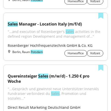
Homeoffice
Vollzeit
Sales
 Manager - Location Italy (m/f/d)
"...and execution of Rosenberger's 
sales
 activities in the 
defined region Development and management of..."
Rosenberger Hochfrequenztechnik GmbH & Co. KG
Berlin, Raum
Potsdam
Homeoffice
Vollzeit
Quereinsteiger 
Sales
 (m/w/d) - 1.250 € pro 
Woche
"...Gespräch und gewinnst neue Unterstützer:innenAls 
Fundraiser verbindest du 
Sales
, Promotion und 
soziales..."
Direct Result Marketing Deutschland GmbH