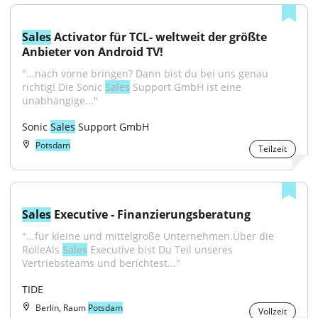
Sales
 Activator für TCL- weltweit der größte 
Anbieter von Android TV!
"...nach vorne bringen? Dann bist du bei uns genau 
richtig! Die Sonic 
Sales
 Support GmbH ist eine 
unabhängige..."
Sonic 
Sales
 Support GmbH
Potsdam
Teilzeit
Sales
 Executive - Finanzierungsberatung
"...für kleine und mittelgroße Unternehmen.Über die 
RolleAls 
Sales
 Executive bist Du Teil unseres 
Vertriebsteams und berichtest..."
TIDE
Berlin, Raum
Potsdam
Vollzeit