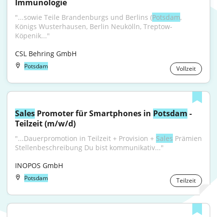
Immunologie
"...sowie Teile Brandenburgs und Berlins (
Potsdam
, 
Königs Wusterhausen, Berlin Neukölln, Treptow-
Köpenik..."
CSL Behring GmbH
Potsdam
Vollzeit
Sales
 Promoter für Smartphones in 
Potsdam
 - 
Teilzeit (m/w/d)
"...Dauerpromotion in Teilzeit + Provision + 
Sales
 Prämien 
Stellenbeschreibung Du bist kommunikativ..."
INOPOS GmbH
Potsdam
Teilzeit