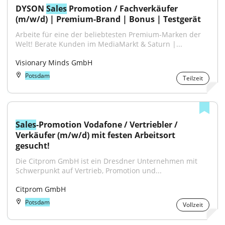
DYSON 
Sales
 Promotion / Fachverkäufer 
(m/w/d) | Premium-Brand | Bonus | Testgerät
Arbeite für eine der beliebtesten Premium-Marken der 
Welt! Berate Kunden im MediaMarkt & Saturn |...
Visionary Minds GmbH
Potsdam
Teilzeit
Sales
-Promotion Vodafone / Vertriebler / 
Verkäufer (m/w/d) mit festen Arbeitsort 
gesucht!
Die Citprom GmbH ist ein Dresdner Unternehmen mit 
Schwerpunkt auf Vertrieb, Promotion und...
Citprom GmbH
Potsdam
Vollzeit