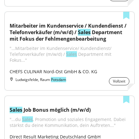
Mitarbeiter im Kundenservice / Kundendienst / 
Telefonverkäufer (m/w/d) / 
Sales
 Department 
mit Fokus der Fehlmengenbearbeitung
"...Mitarbeiter im Kundenservice/ Kundendienst/ 
Telefonverkäufer (m/w/d) / 
Sales
 Department mit 
Fokus..."
CHEFS CULINAR Nord-Ost GmbH & CO. KG
Ludwigsfelde, Raum
Potsdam
Vollzeit
Sales
 Job Bonus möglich (m/w/d)
"...du 
Sales
, Promotion und soziales Engagement. Dabei 
stärkst du deine Kommunikation, dein Auftreten..."
Direct Result Marketing Deutschland GmbH