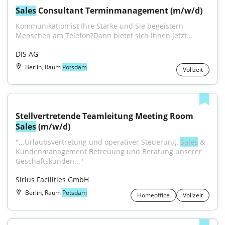
Sales
 Consultant Terminmanagement (m/w/d)
Kommunikation ist Ihre Stärke und Sie begeistern 
Menschen am Telefon?Dann bietet sich Ihnen jetzt...
DIS AG
Berlin, Raum
Potsdam
Vollzeit
Stellvertretende Teamleitung Meeting Room 
Sales
 (m/w/d)
"...Urlaubsvertretung und operativer Steuerung. 
Sales
 & 
Kundenmanagement Betreuung und Beratung unserer 
Geschäftskunden..."
Sirius Facilities GmbH
Berlin, Raum
Potsdam
Homeoffice
Vollzeit