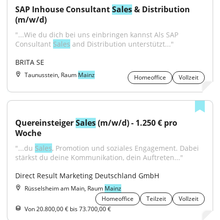
SAP Inhouse Consultant 
Sales
 & Distribution 
(m/w/d)
"...Wie du dich bei uns einbringen kannst Als SAP 
Consultant 
Sales
 and Distribution unterstützt..."
BRITA SE
Taunusstein, Raum
Mainz
Homeoffice
Vollzeit
Quereinsteiger 
Sales
 (m/w/d) - 1.250 € pro 
Woche
"...du 
Sales
, Promotion und soziales Engagement. Dabei 
stärkst du deine Kommunikation, dein Auftreten..."
Direct Result Marketing Deutschland GmbH
Rüsselsheim am Main, Raum
Mainz
Homeoffice
Teilzeit
Vollzeit
Von 20.800,00 € bis 73.700,00 €