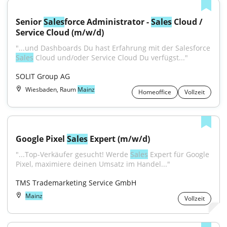
Senior 
Sales
force Administrator - 
Sales
 Cloud / 
Service Cloud (m/w/d)
"...und Dashboards Du hast Erfahrung mit der Salesforce 
Sales
 Cloud und/oder Service Cloud Du verfügst..."
SOLIT Group AG
Wiesbaden, Raum
Mainz
Homeoffice
Vollzeit
Google Pixel 
Sales
 Expert (m/w/d)
"...Top-Verkäufer gesucht! Werde 
Sales
 Expert für Google 
Pixel, maximiere deinen Umsatz im Handel..."
TMS Trademarketing Service GmbH
Mainz
Vollzeit