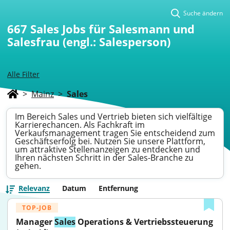
Suche ändern
667
Sales Jobs für Salesmann und
Salesfrau (engl.: Salesperson)
Alle Filter
>
Mainz
>
Sales
Im Bereich Sales und Vertrieb bieten sich vielfältige
Karrierechancen. Als Fachkraft im
Verkaufsmanagement tragen Sie entscheidend zum
Geschäftserfolg bei. Nutzen Sie unsere Plattform,
um attraktive Stellenanzeigen zu entdecken und
Ihren nächsten Schritt in der Sales-Branche zu
gehen.
Relevanz
Datum
Entfernung
TOP-JOB
Manager 
Sales
 Operations & Vertriebssteuerung 