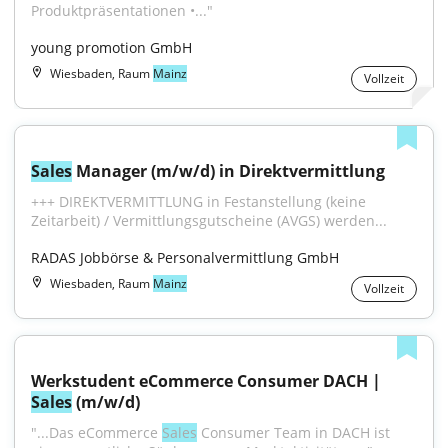
Produktpräsentationen •..."
young promotion GmbH
Wiesbaden, Raum
Mainz
Vollzeit
Sales
 Manager (m/w/d) in Direktvermittlung
+++ DIREKTVERMITTLUNG in Festanstellung (keine 
Zeitarbeit) / Vermittlungsgutscheine (AVGS) werden...
RADAS Jobbörse & Personalvermittlung GmbH
Wiesbaden, Raum
Mainz
Vollzeit
Werkstudent eCommerce Consumer DACH | 
Sales
 (m/w/d)
"...Das eCommerce 
Sales
 Consumer Team in DACH ist 