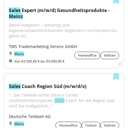
Sales
 Expert (m/w/d) Gesundheitsprodukte - 
Mainz
Deine Aufgaben – vielseitig und 
eigenverantwortlich:Kunden begeistern und beraten:Du 
gehst im...
TMS Trademarketing Service GmbH
Mainz
Homeoffice
Vollzeit
Von 43.500,00 € bis 93.000,00 €
Sales
 Coach Region Süd (m/w/d/x)
"...der Telekom echte Service Center 
sind!AnforderungenAls 
Sales
 Coach für die Region Süd 
sind Sie maßgeblich..."
Deutsche Telekom AG
Mainz
Homeoffice
Teilzeit
Vollzeit