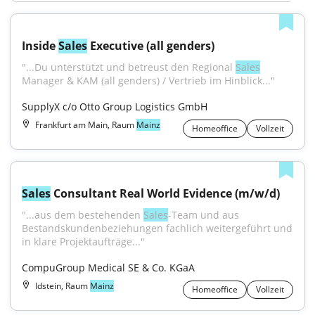
Inside 
Sales
 Executive (all genders)
"...Du unterstützt und betreust den Regional 
Sales
Manager & KAM (all genders) / Vertrieb im Hinblick..."
SupplyX c/o Otto Group Logistics GmbH
Frankfurt am Main, Raum
Mainz
Homeoffice
Vollzeit
Sales
 Consultant Real World Evidence (m/w/d)
"...aus dem bestehenden 
Sales
-Team und aus 
Bestandskundenbeziehungen fachlich weitergeführt und 
in klare Projektaufträge..."
CompuGroup Medical SE & Co. KGaA
Idstein, Raum
Mainz
Homeoffice
Vollzeit