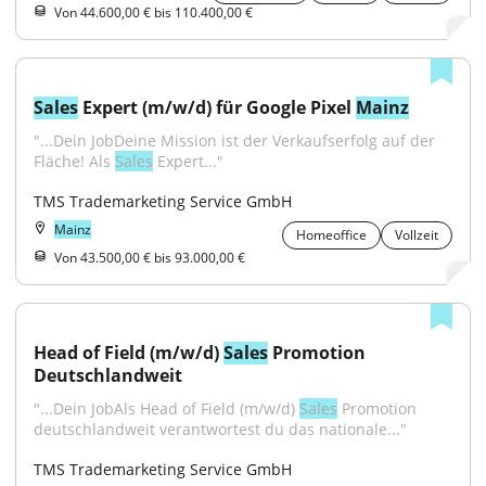
Von 44.600,00 € bis 110.400,00 €
Sales
 Expert (m/w/d) für Google Pixel 
Mainz
"...Dein JobDeine Mission ist der Verkaufserfolg auf der 
Fläche! Als 
Sales
 Expert..."
TMS Trademarketing Service GmbH
Mainz
Homeoffice
Vollzeit
Von 43.500,00 € bis 93.000,00 €
Head of Field (m/w/d) 
Sales
 Promotion 
Deutschlandweit
"...Dein JobAls Head of Field (m/w/d) 
Sales
 Promotion 
deutschlandweit verantwortest du das nationale..."
TMS Trademarketing Service GmbH