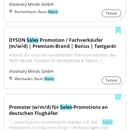
Visionary Minds GmbH
Bischofsheim, Raum
Mainz
Teilzeit
DYSON 
Sales
 Promotion / Fachverkäufer 
(m/w/d) | Premium-Brand | Bonus | Testgerät
Arbeite für eine der beliebtesten Premium-Marken der 
Welt! Berate Kunden im MediaMarkt & Saturn |...
Visionary Minds GmbH
Wiesbaden, Raum
Mainz
Teilzeit
Promoter (w/m/d) für 
Sales
-Promotions an 
deutschen Flughäfen
"...unterstützen renommierte Marken z.B. bei: • 
Sales
-
Promotions in Duty Free Shops • Verkostungen und 