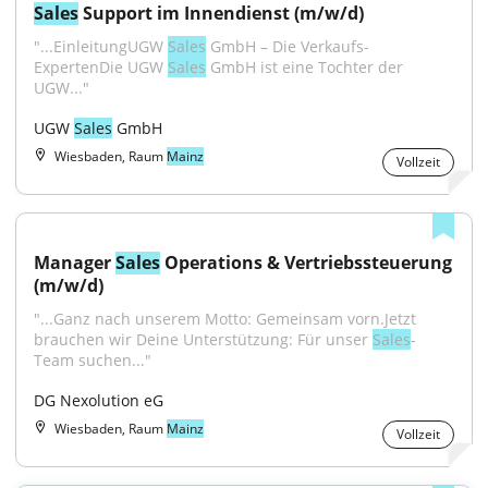
Sales
 Support im Innendienst (m/w/d)
"...EinleitungUGW 
Sales
 GmbH – Die Verkaufs-
ExpertenDie UGW 
Sales
 GmbH ist eine Tochter der 
UGW..."
UGW 
Sales
 GmbH
Wiesbaden, Raum
Mainz
Vollzeit
Manager 
Sales
 Operations & Vertriebssteuerung 
(m/w/d)
"...Ganz nach unserem Motto: Gemeinsam vorn.Jetzt 
brauchen wir Deine Unterstützung: Für unser 
Sales
-
Team suchen..."
DG Nexolution eG
Wiesbaden, Raum
Mainz
Vollzeit