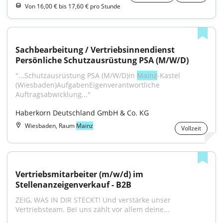
Von 16,00 € bis 17,60 € pro Stunde
Sachbearbeitung / Vertriebsinnendienst 
Persönliche Schutzausrüstung PSA (M/W/D)
"...Schutzausrüstung PSA (M/W/D)in 
Mainz
-Kastel 
(Wiesbaden)AufgabenEigenverantwortliche 
Auftragsabwicklung..."
Haberkorn Deutschland GmbH & Co. KG
Wiesbaden, Raum
Mainz
Vollzeit
Vertriebsmitarbeiter (m/w/d) im 
Stellenanzeigenverkauf - B2B
ZEIG, WAS IN DIR STECKT! Und verstärke unser 
Vertriebsteam. Bei uns zählt vor allem deine...