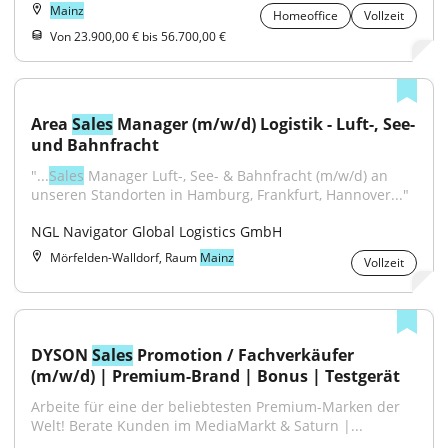
Mainz
Homeoffice
Vollzeit
Von 23.900,00 € bis 56.700,00 €
Area 
Sales
 Manager (m/w/d) Logistik - Luft-, See- 
und Bahnfracht
"...
Sales
 Manager Luft-, See- & Bahnfracht (m/w/d) an 
unseren Standorten in Hamburg, Frankfurt, Hannover..."
NGL Navigator Global Logistics GmbH
Mörfelden-Walldorf, Raum
Mainz
Vollzeit
DYSON 
Sales
 Promotion / Fachverkäufer 
(m/w/d) | Premium-Brand | Bonus | Testgerät
Arbeite für eine der beliebtesten Premium-Marken der 
Welt! Berate Kunden im MediaMarkt & Saturn |...