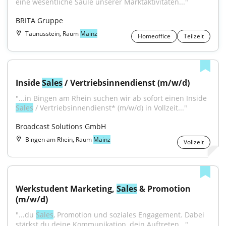
eine wesentliche Säule unserer Marktaktivitäten..."
BRITA Gruppe
Taunusstein, Raum
Mainz
Homeoffice
Teilzeit
Inside 
Sales
 / Vertriebsinnendienst (m/w/d)
"...in Bingen am Rhein suchen wir ab sofort einen Inside 
Sales
 / Vertriebsinnendienst* (m/w/d) in Vollzeit..."
Broadcast Solutions GmbH
Bingen am Rhein, Raum
Mainz
Vollzeit
Werkstudent Marketing, 
Sales
 & Promotion 
(m/w/d)
"...du 
Sales
, Promotion und soziales Engagement. Dabei 
stärkst du deine Kommunikation, dein Auftreten..."