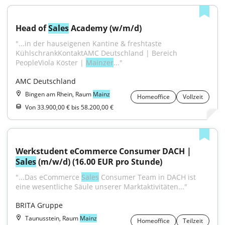
Head of 
Sales
 Academy (w/m/d)
"...in der hauseigenen Kantine & freshtaste 
KühlschrankKontaktAMC Deutschland | Bereich 
PeopleViola Köster | 
Mainzer
..."
AMC Deutschland
Bingen am Rhein, Raum
Mainz
Homeoffice
Vollzeit
Von 33.900,00 € bis 58.200,00 €
Werkstudent eCommerce Consumer DACH | 
Sales
 (m/w/d) (16.00 EUR pro Stunde)
"...Das eCommerce 
Sales
 Consumer Team in DACH ist 
eine wesentliche Säule unserer Marktaktivitäten..."
BRITA Gruppe
Taunusstein, Raum
Mainz
Homeoffice
Teilzeit