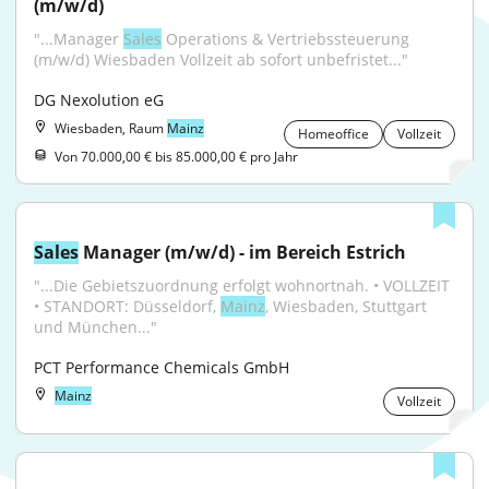
(m/w/d)
"...Manager 
Sales
 Operations & Vertriebssteuerung 
(m/w/d) Wiesbaden Vollzeit ab sofort unbefristet..."
DG Nexolution eG
Wiesbaden, Raum
Mainz
Homeoffice
Vollzeit
Von 70.000,00 € bis 85.000,00 € pro Jahr
Sales
 Manager (m/w/d) - im Bereich Estrich
"...Die Gebietszuordnung erfolgt wohnortnah. • VOLLZEIT 
• STANDORT: Düsseldorf, 
Mainz
, Wiesbaden, Stuttgart 
und München..."
PCT Performance Chemicals GmbH
Mainz
Vollzeit