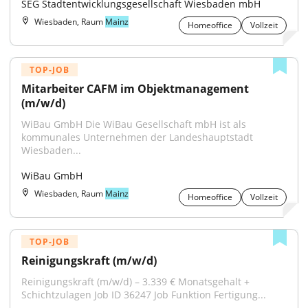
SEG Stadtentwicklungsgesellschaft Wiesbaden mbH
Wiesbaden, Raum
Mainz
Homeoffice
Vollzeit
TOP-JOB
Mitarbeiter CAFM im Objektmanagement 
(m/w/d)
WiBau GmbH Die WiBau Gesellschaft mbH ist als 
kommunales Unternehmen der Landeshauptstadt 
Wiesbaden...
WiBau GmbH
Wiesbaden, Raum
Mainz
Homeoffice
Vollzeit
TOP-JOB
Reinigungskraft (m/w/d)
Reinigungskraft (m/w/d) – 3.339 € Monatsgehalt + 
Schichtzulagen Job ID 36247 Job Funktion Fertigung...