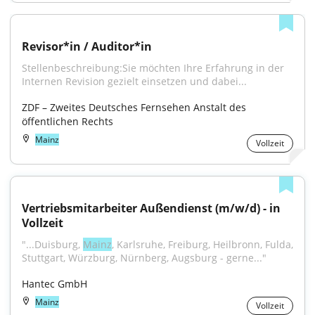
Revisor*in / Auditor*in
Stellenbeschreibung:Sie möchten Ihre Erfahrung in der 
Internen Revision gezielt einsetzen und dabei...
ZDF – Zweites Deutsches Fernsehen Anstalt des 
öffentlichen Rechts
Mainz
Vollzeit
Vertriebsmitarbeiter Außendienst (m/w/d) - in 
Vollzeit
"...Duisburg, 
Mainz
, Karlsruhe, Freiburg, Heilbronn, Fulda, 
Stuttgart, Würzburg, Nürnberg, Augsburg - gerne..."
Hantec GmbH
Mainz
Vollzeit