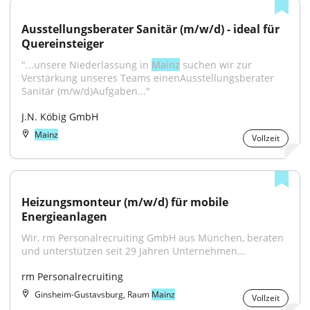
Ausstellungsberater Sanitär (m/w/d) - ideal für 
Quereinsteiger
"...unsere Niederlassung in 
Mainz
 suchen wir zur 
Verstärkung unseres Teams einenAusstellungsberater 
Sanitär (m/w/d)Aufgaben..."
J.N. Köbig GmbH
Mainz
Vollzeit
Heizungsmonteur (m/w/d) für mobile 
Energieanlagen
Wir, rm Personalrecruiting GmbH aus München, beraten 
und unterstützen seit 29 Jahren Unternehmen...
rm Personalrecruiting
Ginsheim-Gustavsburg, Raum
Mainz
Vollzeit