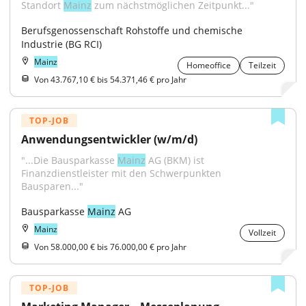
Standort 
Mainz
 zum nächstmöglichen Zeitpunkt..."
Berufsgenossenschaft Rohstoffe und chemische 
Industrie (BG RCI)
Mainz
Homeoffice
Teilzeit
Von 43.767,10 € bis 54.371,46 € pro Jahr
TOP-JOB
Anwendungsentwickler (w/m/d)
"...Die Bausparkasse 
Mainz
 AG (BKM) ist 
Finanzdienstleister mit den Schwerpunkten 
Bausparen..."
Bausparkasse 
Mainz
 AG
Mainz
Vollzeit
Von 58.000,00 € bis 76.000,00 € pro Jahr
TOP-JOB