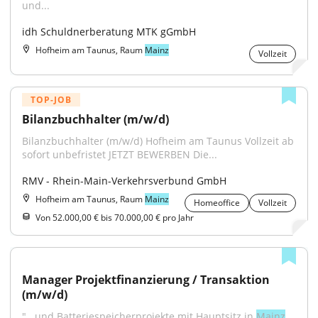
und...
idh Schuldnerberatung MTK gGmbH
Hofheim am Taunus, Raum
Mainz
Vollzeit
TOP-JOB
Bilanzbuchhalter (m/w/d)
Bilanzbuchhalter (m/w/d) Hofheim am Taunus Vollzeit ab 
sofort unbefristet JETZT BEWERBEN Die...
RMV - Rhein-Main-Verkehrsverbund GmbH
Hofheim am Taunus, Raum
Mainz
Homeoffice
Vollzeit
Von 52.000,00 € bis 70.000,00 € pro Jahr
Manager Projektfinanzierung / Transaktion 
(m/w/d)
"...und Batteriespeicherprojekte mit Hauptsitz in 
Mainz
. 