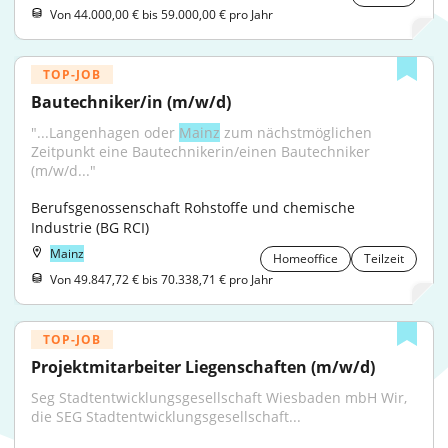
Von 44.000,00 € bis 59.000,00 € pro Jahr
TOP-JOB
Bautechniker/in (m/w/d)
"...Langenhagen oder 
Mainz
 zum nächstmöglichen 
Zeitpunkt eine Bautechnikerin/einen Bautechniker 
(m/w/d..."
Berufsgenossenschaft Rohstoffe und chemische 
Industrie (BG RCI)
Mainz
Homeoffice
Teilzeit
Von 49.847,72 € bis 70.338,71 € pro Jahr
TOP-JOB
Projektmitarbeiter Liegenschaften (m/w/d)
Seg Stadtentwicklungsgesellschaft Wiesbaden mbH Wir, 
die SEG Stadtentwicklungsgesellschaft...