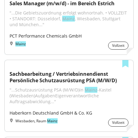
Sales Manager (m/w/d) - im Bereich Estrich
"...Die Gebietszuordnung erfolgt wohnortnah. • VOLLZEIT 
• STANDORT: Düsseldorf, 
Mainz
, Wiesbaden, Stuttgart 
und München..."
PCT Performance Chemicals GmbH
Mainz
Vollzeit
Sachbearbeitung / Vertriebsinnendienst 
Persönliche Schutzausrüstung PSA (M/W/D)
"...Schutzausrüstung PSA (M/W/D)in 
Mainz
-Kastel 
(Wiesbaden)AufgabenEigenverantwortliche 
Auftragsabwicklung..."
Haberkorn Deutschland GmbH & Co. KG
Wiesbaden, Raum
Mainz
Vollzeit