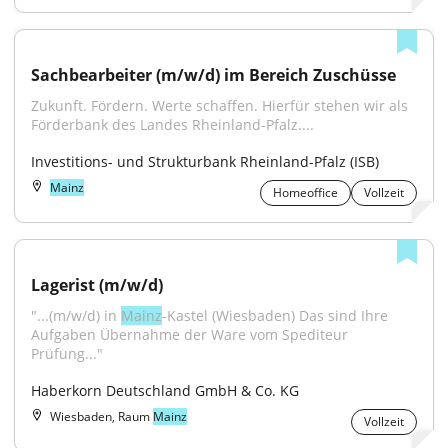
Sachbearbeiter (m/w/d) im Bereich Zuschüsse
Zukunft. Fördern. Werte schaffen. Hierfür stehen wir als 
Förderbank des Landes Rheinland-Pfalz....
Investitions- und Strukturbank Rheinland-Pfalz (ISB)
Mainz
Homeoffice
Vollzeit
Lagerist (m/w/d)
"...(m/w/d) in 
Mainz
-Kastel (Wiesbaden) Das sind Ihre 
Aufgaben Übernahme der Ware vom Spediteur 
Prüfung..."
Haberkorn Deutschland GmbH & Co. KG
Wiesbaden, Raum
Mainz
Vollzeit