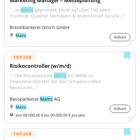
Marketing Manager – Messeplanung
"...in 
Mainz
 gegründet, blickt auf über 100 Jahre 
Tradition, Qualität, Vertrauen & Leidenschaft zurück..."
Brezelbäckerei Ditsch GmbH
Mainz
Vollzeit
TOP-JOB
Risikocontroller (w/m/d)
"...Die Bausparkasse 
Mainz
 AG (BKM) ist 
Finanzdienstleister mit den Schwerpunkten 
Bausparen..."
Bausparkasse 
Mainz
 AG
Mainz
Vollzeit
Von 68.000,00 € bis 90.000,00 € pro Jahr
TOP-JOB