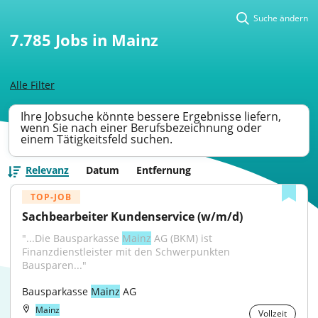
Suche ändern
7.785
Jobs in Mainz
Alle Filter
Ihre Jobsuche könnte bessere Ergebnisse liefern,
wenn Sie nach einer Berufsbezeichnung oder
einem Tätigkeitsfeld suchen.
Relevanz
Datum
Entfernung
TOP-JOB
Sachbearbeiter Kundenservice (w/m/d)
"...Die Bausparkasse 
Mainz
 AG (BKM) ist 
Finanzdienstleister mit den Schwerpunkten 
Bausparen..."
Bausparkasse 
Mainz
 AG
Mainz
Vollzeit