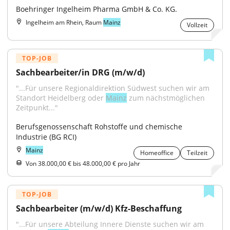
Boehringer Ingelheim Pharma GmbH & Co. KG.
Ingelheim am Rhein, Raum
Mainz
Vollzeit
TOP-JOB
Sachbearbeiter/in DRG (m/w/d)
"...Für unsere Regionaldirektion Südwest suchen wir am 
Standort Heidelberg oder 
Mainz
 zum nächstmöglichen 
Zeitpunkt..."
Berufsgenossenschaft Rohstoffe und chemische 
Industrie (BG RCI)
Mainz
Homeoffice
Teilzeit
Von 38.000,00 € bis 48.000,00 € pro Jahr
TOP-JOB
Sachbearbeiter (m/w/d) Kfz-Beschaffung
"...Für unsere Abteilung Innere Dienste suchen wir am 