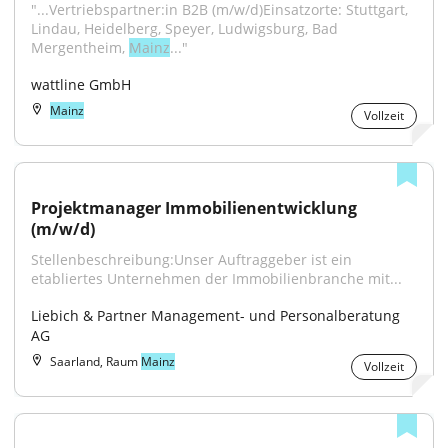
"...Vertriebspartner:in B2B (m/w/d)Einsatzorte: Stuttgart, 
Lindau, Heidelberg, Speyer, Ludwigsburg, Bad 
Mergentheim, 
Mainz
..."
wattline GmbH
Mainz
Vollzeit
Projektmanager Immobilienentwicklung 
(m/w/d)
Stellenbeschreibung:Unser Auftraggeber ist ein 
etabliertes Unternehmen der Immobilienbranche mit...
Liebich & Partner Management- und Personalberatung 
AG
Saarland, Raum
Mainz
Vollzeit