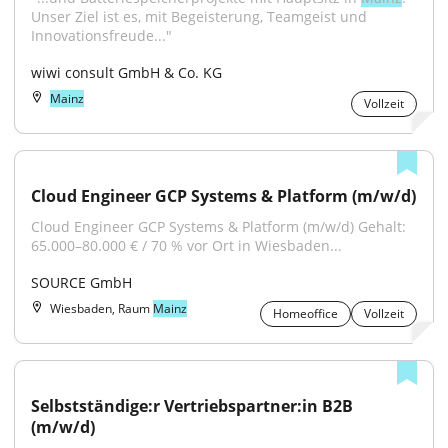
Unser Ziel ist es, mit Begeisterung, Teamgeist und 
Innovationsfreude..."
wiwi consult GmbH & Co. KG
Mainz
Vollzeit
Cloud Engineer GCP Systems & Platform (m/w/d)
Cloud Engineer GCP Systems & Platform (m/w/d) Gehalt: 
65.000–80.000 € / 70 % vor Ort in Wiesbaden...
SOURCE GmbH
Wiesbaden, Raum
Mainz
Homeoffice
Vollzeit
Selbstständige:r Vertriebspartner:in B2B 
(m/w/d)