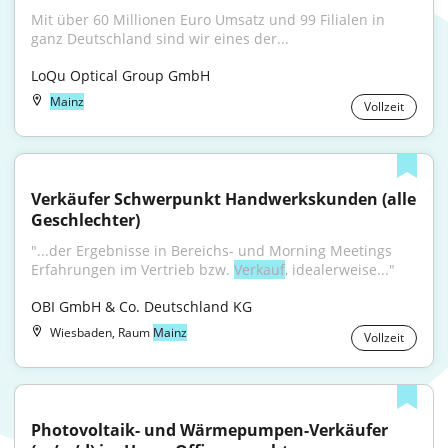
Mit über 60 Millionen Euro Umsatz und 99 Filialen in 
ganz Deutschland sind wir eines der...
LoQu Optical Group GmbH
Mainz
Vollzeit
Verkäufer Schwerpunkt Handwerkskunden (alle 
Geschlechter)
"...der Ergebnisse in Bereichs- und Morning Meetings 
Erfahrungen im Vertrieb bzw. 
Verkauf
, idealerweise..."
OBI GmbH & Co. Deutschland KG
Wiesbaden, Raum
Mainz
Vollzeit
Photovoltaik- und Wärmepumpen-Verkäufer 