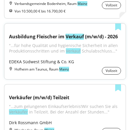
Verbandsgemeinde Bodenheim, Raum
Mainz
Vollzeit
Von 10.500,00 € bis 16.700,00 €
Ausbildung Fleischer im 
Verkauf
 (m/w/d) - 2026
"...für hohe Qualität und hygienische Sicherheit in allen 
Produktionsschritten und im 
Verkauf
 Schulabschluss..."
EDEKA Südwest Stiftung & Co. KG
Hofheim am Taunus, Raum
Mainz
Vollzeit
Verkäufer (m/w/d) Teilzeit
"...zum gelungenen Einkaufserlebnis!Wir suchen Sie als 
Verkäufer
 in Teilzeit. Bei der Anzahl der Stunden..."
Dirk Rossmann GmbH