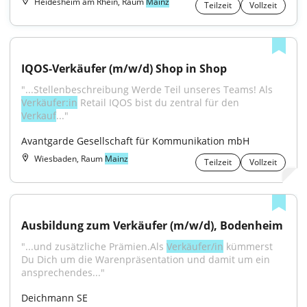
Heidesheim am Rhein, Raum
Mainz
Teilzeit
Vollzeit
IQOS-Verkäufer (m/w/d) Shop in Shop
"...Stellenbeschreibung Werde Teil unseres Teams! Als 
Verkäufer:in
 Retail IQOS bist du zentral für den 
Verkauf
..."
Avantgarde Gesellschaft für Kommunikation mbH
Wiesbaden, Raum
Mainz
Teilzeit
Vollzeit
Ausbildung zum Verkäufer (m/w/d), Bodenheim
"...und zusätzliche Prämien.Als 
Verkäufer/in
 kümmerst 
Du Dich um die Warenpräsentation und damit um ein 
ansprechendes..."
Deichmann SE