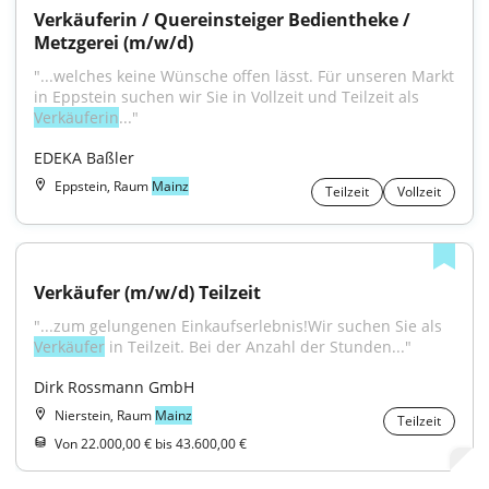
Verkäuferin / Quereinsteiger Bedientheke / 
Metzgerei (m/w/d)
"...welches keine Wünsche offen lässt. Für unseren Markt 
in Eppstein suchen wir Sie in Vollzeit und Teilzeit als 
Verkäuferin
..."
EDEKA Baßler
Eppstein, Raum
Mainz
Teilzeit
Vollzeit
Verkäufer (m/w/d) Teilzeit
"...zum gelungenen Einkaufserlebnis!Wir suchen Sie als 
Verkäufer
 in Teilzeit. Bei der Anzahl der Stunden..."
Dirk Rossmann GmbH
Nierstein, Raum
Mainz
Teilzeit
Von 22.000,00 € bis 43.600,00 €