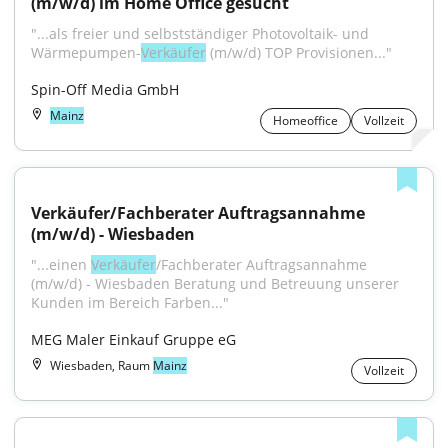
(m/w/d) im Home Office gesucht
"...als freier und selbstständiger Photovoltaik- und 
Wärmepumpen-
Verkäufer
 (m/w/d) TOP Provisionen..."
Spin-Off Media GmbH
Mainz
Homeoffice
Vollzeit
Verkäufer/Fachberater Auftragsannahme 
(m/w/d) - Wiesbaden
"...einen 
Verkäufer
/Fachberater Auftragsannahme 
(m/w/d) - Wiesbaden Beratung und Betreuung unserer 
Kunden im Bereich Farben..."
MEG Maler Einkauf Gruppe eG
Wiesbaden, Raum
Mainz
Vollzeit