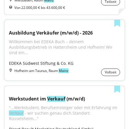
Wiesbaden, Raum
Mainz
Teilzeit
Von 22.000,00 € bis 43.600,00 €
Ausbildung Verkäufer (m/w/d) - 2026
Willkommen bei EDEKA Buch – deinem 
Ausbildungsbetrieb in Hattersheim und Hofheim! Wir 
sind ein...
EDEKA Südwest Stiftung & Co. KG
Hofheim am Taunus, Raum
Mainz
Vollzeit
Werkstudent im 
Verkauf
 (m/w/d)
"...Werkstudent, Berufseinsteiger oder mit Erfahrung im 
Verkauf
 - wir suchen genau dich.Standort: 
Rüsselsheim..."