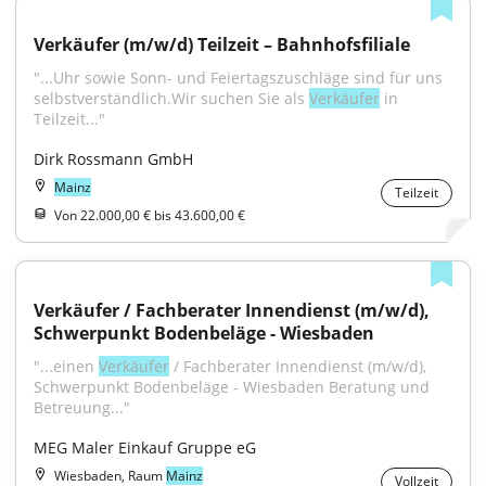
Verkäufer (m/w/d) Teilzeit – Bahnhofsfiliale
"...Uhr sowie Sonn- und Feiertagszuschläge sind für uns 
selbstverständlich.Wir suchen Sie als 
Verkäufer
 in 
Teilzeit..."
Dirk Rossmann GmbH
Mainz
Teilzeit
Von 22.000,00 € bis 43.600,00 €
Verkäufer / Fachberater Innendienst (m/w/d), 
Schwerpunkt Bodenbeläge - Wiesbaden
"...einen 
Verkäufer
 / Fachberater Innendienst (m/w/d), 
Schwerpunkt Bodenbeläge - Wiesbaden Beratung und 
Betreuung..."
MEG Maler Einkauf Gruppe eG
Wiesbaden, Raum
Mainz
Vollzeit