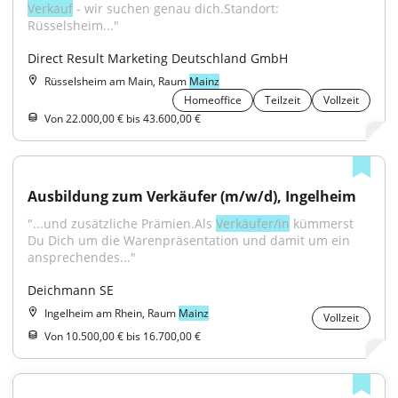
Verkauf
 - wir suchen genau dich.Standort: 
Rüsselsheim..."
Direct Result Marketing Deutschland GmbH
Rüsselsheim am Main, Raum
Mainz
Homeoffice
Teilzeit
Vollzeit
Von 22.000,00 € bis 43.600,00 €
Ausbildung zum Verkäufer (m/w/d), Ingelheim
"...und zusätzliche Prämien.Als 
Verkäufer/in
 kümmerst 
Du Dich um die Warenpräsentation und damit um ein 
ansprechendes..."
Deichmann SE
Ingelheim am Rhein, Raum
Mainz
Vollzeit
Von 10.500,00 € bis 16.700,00 €