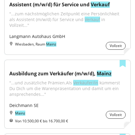
Assistent (m/w/d) für Service und 
Verkauf
"...zum nächstmöglichen Zeitpunkt eine Persönlichkeit 
als Assistent (m/w/d) für Service und 
Verkauf
 in 
Vollzeit..."
Langmann Autohaus GmbH
Wiesbaden, Raum
Mainz
Vollzeit
Ausbildung zum Verkäufer (m/w/d), 
Mainz
"...und zusätzliche Prämien.Als 
Verkäufer/in
 kümmerst 
Du Dich um die Warenpräsentation und damit um ein 
ansprechendes..."
Deichmann SE
Mainz
Vollzeit
Von 10.500,00 € bis 16.700,00 €