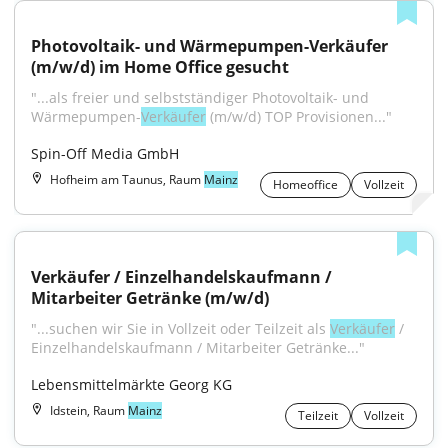
Photovoltaik- und Wärmepumpen-Verkäufer 
(m/w/d) im Home Office gesucht
"...als freier und selbstständiger Photovoltaik- und 
Wärmepumpen-
Verkäufer
 (m/w/d) TOP Provisionen..."
Spin-Off Media GmbH
Hofheim am Taunus, Raum
Mainz
Homeoffice
Vollzeit
Verkäufer / Einzelhandelskaufmann / 
Mitarbeiter Getränke (m/w/d)
"...suchen wir Sie in Vollzeit oder Teilzeit als 
Verkäufer
 / 
Einzelhandelskaufmann / Mitarbeiter Getränke..."
Lebensmittelmärkte Georg KG
Idstein, Raum
Mainz
Teilzeit
Vollzeit