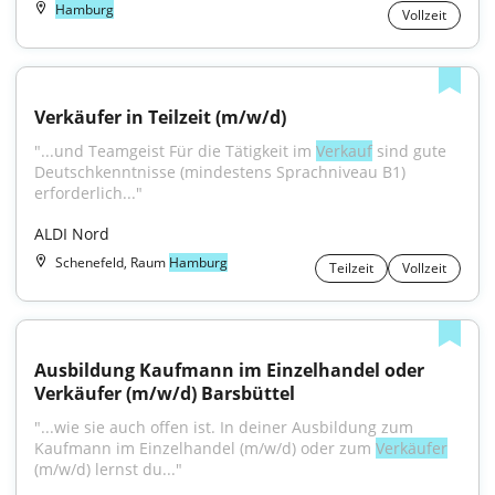
Hamburg
Vollzeit
Verkäufer in Teilzeit (m/w/d)
"...und Teamgeist Für die Tätigkeit im 
Verkauf
 sind gute 
Deutschkenntnisse (mindestens Sprachniveau B1) 
erforderlich..."
ALDI Nord
Schenefeld, Raum
Hamburg
Teilzeit
Vollzeit
Ausbildung Kaufmann im Einzelhandel oder 
Verkäufer (m/w/d) Barsbüttel
"...wie sie auch offen ist. In deiner Ausbildung zum 
Kaufmann im Einzelhandel (m/w/d) oder zum 
Verkäufer
(m/w/d) lernst du..."