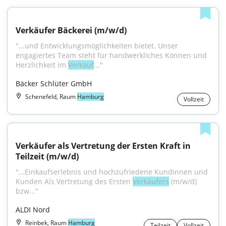
Verkäufer Bäckerei (m/w/d)
"...und Entwicklungsmöglichkeiten bietet. Unser 
engagiertes Team steht für handwerkliches Können und 
Herzlichkeit im 
Verkauf
..."
Bäcker Schlüter GmbH
Schenefeld, Raum
Hamburg
Vollzeit
Verkäufer als Vertretung der Ersten Kraft in 
Teilzeit (m/w/d)
"...Einkaufserlebnis und hochzufriedene Kundinnen und 
Kunden Als Vertretung des Ersten 
Verkäufers
 (m/w/d) 
bzw..."
ALDI Nord
Reinbek, Raum
Hamburg
Teilzeit
Vollzeit