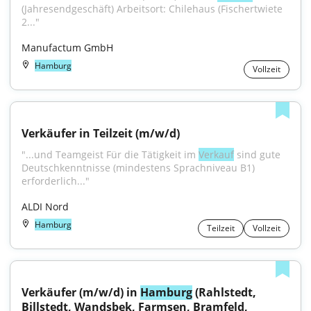
(Jahresendgeschäft) Arbeitsort: Chilehaus (Fischertwiete 
2..."
Manufactum GmbH
Hamburg
Vollzeit
Verkäufer in Teilzeit (m/w/d)
"...und Teamgeist Für die Tätigkeit im 
Verkauf
 sind gute 
Deutschkenntnisse (mindestens Sprachniveau B1) 
erforderlich..."
ALDI Nord
Hamburg
Teilzeit
Vollzeit
Verkäufer (m/w/d) in 
Hamburg
 (Rahlstedt, 
Billstedt, Wandsbek, Farmsen, Bramfeld, 