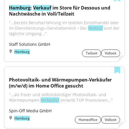
Hamburg
: 
Verkauf
 im Store für Dessous und 
Nachtwäsche in Voll/Teilzeit
"...bereits Berufserfahrung im textilen Einzelhandel oder 
im Dienstleistungs-/Servicebereich • Der 
Verkauf
 und der 
tägliche Umgang..."
Staff Solutions GmbH
Hamburg
Teilzeit
Vollzeit
Photovoltaik- und Wärmepumpen-Verkäufer 
(m/w/d) im Home Office gesucht
"...als freier und selbstständiger Photovoltaik- und 
Wärmepumpen-
Verkäufer
 (m/w/d) TOP Provisionen..."
Spin-Off Media GmbH
Hamburg
Homeoffice
Vollzeit