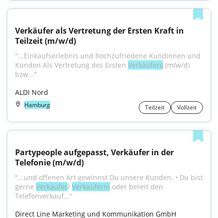
Verkäufer als Vertretung der Ersten Kraft in 
Teilzeit (m/w/d)
"...Einkaufserlebnis und hochzufriedene Kundinnen und 
Kunden Als Vertretung des Ersten 
Verkäufers
 (m/w/d) 
bzw..."
ALDI Nord
Hamburg
Teilzeit
Vollzeit
Partypeople aufgepasst, Verkäufer in der 
Telefonie (m/w/d)
"...und offenen Art gewinnst Du unsere Kunden. • Du bist 
gerne 
Verkäufer
/ 
Verkäuferin
 oder bereit den 
Telefonverkauf..."
Direct Line Marketing und Kommunikation GmbH