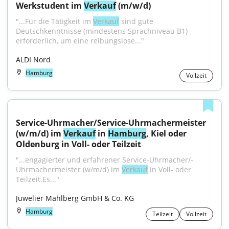
Werkstudent im 
Verkauf
 (m/w/d)
"...Für die Tätigkeit im 
Verkauf
 sind gute 
Deutschkenntnisse (mindestens Sprachniveau B1) 
erforderlich, um eine reibungslose..."
ALDI Nord
Hamburg
Vollzeit
Service-Uhrmacher/Service-Uhrmachermeister 
(w/m/d) im 
Verkauf
 in 
Hamburg
, Kiel oder 
Oldenburg in Voll- oder Teilzeit
"...engagierter und erfahrener Service-Uhrmacher/-
Uhrmachermeister (w/m/d) im 
Verkauf
 in Voll- oder 
Teilzeit.Es..."
Juwelier Mahlberg GmbH & Co. KG
Hamburg
Teilzeit
Vollzeit