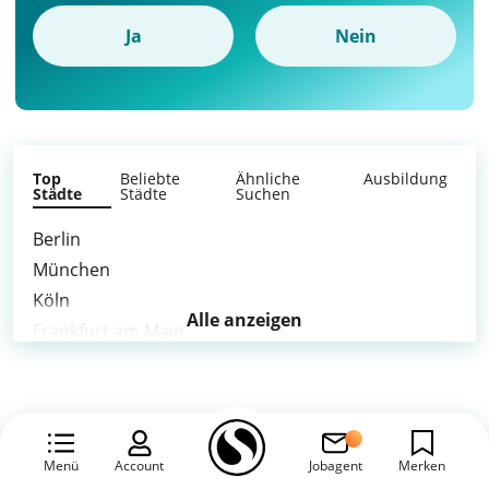
Ja
Nein
Top
Beliebte
Ähnliche
Ausbildung
Städte
Städte
Suchen
Berlin
München
Köln
Alle anzeigen
Frankfurt am Main
Stuttgart
Düsseldorf
Leipzig
Dortmund
Menü
Account
Jobagent
Merken
Essen