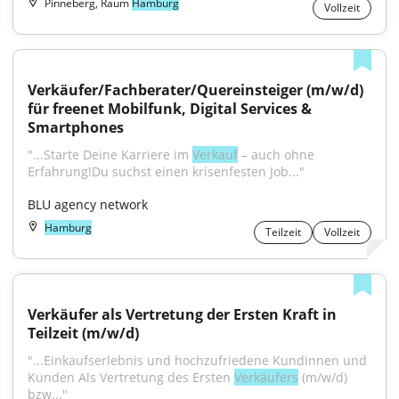
Pinneberg, Raum
Hamburg
Vollzeit
Verkäufer/Fachberater/Quereinsteiger (m/w/d) 
für freenet Mobilfunk, Digital Services & 
Smartphones
"...Starte Deine Karriere im 
Verkauf
 – auch ohne 
Erfahrung!Du suchst einen krisenfesten Job..."
BLU agency network
Hamburg
Teilzeit
Vollzeit
Verkäufer als Vertretung der Ersten Kraft in 
Teilzeit (m/w/d)
"...Einkaufserlebnis und hochzufriedene Kundinnen und 
Kunden Als Vertretung des Ersten 
Verkäufers
 (m/w/d) 
bzw..."