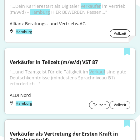
"...Dein Karrierestart als Digitaler 
Verkäufer
 im Vertrieb 
(m/w/d) – 
Hamburg
 HIER BEWERBEN Passen..."
Allianz Beratungs- und Vertriebs-AG
Hamburg
Vollzeit
Verkäufer in Teilzeit (m/w/d) VST 87
"...und Teamgeist Für die Tätigkeit im 
Verkauf
 sind gute 
Deutschkenntnisse (mindestens Sprachniveau B1) 
erforderlich..."
ALDI Nord
Hamburg
Teilzeit
Vollzeit
Verkäufer als Vertretung der Ersten Kraft in 