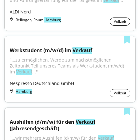
und Führungserfahrung Für die Tätigkeit im 
Verkauf
..."
ALDI Nord
Rellingen, Raum
Hamburg
Vollzeit
Werkstudent (m/w/d) im 
Verkauf
"...zu ermöglichen. Werde zum nächstmöglichen 
Zeitpunkt Teil unseres Teams als Werkstudent (m/w/d) 
im 
Verkauf
..."
Nespresso Deutschland GmbH
Hamburg
Vollzeit
Aushilfen (d/m/w) für den 
Verkauf
(Jahresendgeschäft)
"...wir mehrere Aushilfen (d/m/w) für den 
Verkauf