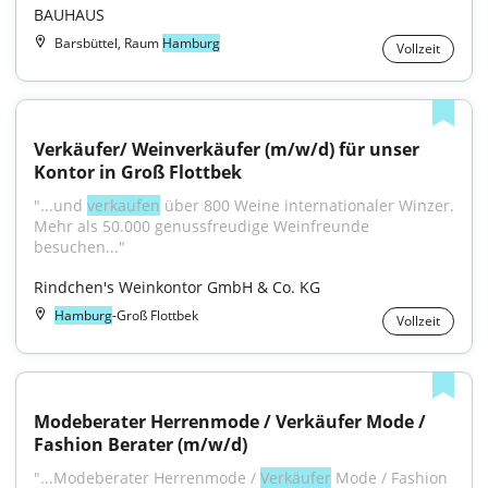
BAUHAUS
Barsbüttel, Raum
Hamburg
Vollzeit
Verkäufer/ Weinverkäufer (m/w/d) für unser 
Kontor in Groß Flottbek
"...und 
verkaufen
 über 800 Weine internationaler Winzer. 
Mehr als 50.000 genussfreudige Weinfreunde 
besuchen..."
Rindchen's Weinkontor GmbH & Co. KG
Hamburg
-Groß Flottbek
Vollzeit
Modeberater Herrenmode / Verkäufer Mode / 
Fashion Berater (m/w/d)
"...Modeberater Herrenmode / 
Verkäufer
 Mode / Fashion 