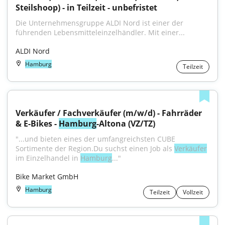
Steilshoop) - in Teilzeit - unbefristet
Die Unternehmensgruppe ALDI Nord ist einer der 
führenden Lebensmitteleinzelhändler. Mit einer...
ALDI Nord
Hamburg
Teilzeit
Verkäufer / Fachverkäufer (m/w/d) - Fahrräder 
& E-Bikes - 
Hamburg
-Altona (VZ/TZ)
"...und bieten eines der umfangreichsten CUBE 
Sortimente der Region.Du suchst einen Job als 
Verkäufer
im Einzelhandel in 
Hamburg
..."
Bike Market GmbH
Hamburg
Teilzeit
Vollzeit