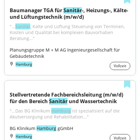
Baumanager TGA für 
Sanitär
-, Heizungs-, Kälte- 
und Lüftungstechnik (m/w/d)
"...
Sanitär
, Kälte und Lüftung Steuerung von Terminen, 
Kosten und Qualität bei komplexen Bauvorhaben 
Beratung..."
Planungsgruppe M + M AG Ingenieurgesellschaft für 
Gebäudetechnik
Hamburg
Vollzeit
Stellvertretende Fachbereichsleitung (m/w/d) 
für den Bereich 
Sanitär
 und Wassertechnik
"...Das BG Klinikum 
Hamburg
 ist spezialisiert auf die 
Akutversorgung und Rehabilitation..."
BG Klinikum 
Hamburg
 gGmbH
Hamburg
Vollzeit