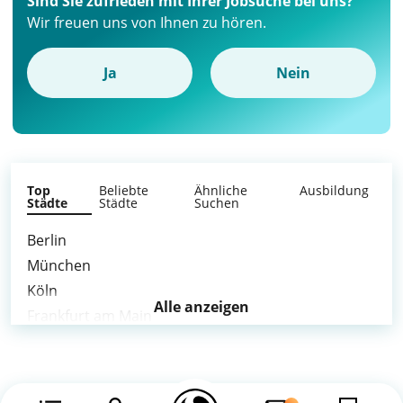
Sind Sie zufrieden mit Ihrer Jobsuche bei uns?
Wir freuen uns von Ihnen zu hören.
Ja
Nein
Top
Beliebte
Ähnliche
Ausbildung
Städte
Städte
Suchen
Berlin
München
Köln
Alle anzeigen
Frankfurt am Main
Stuttgart
Düsseldorf
Leipzig