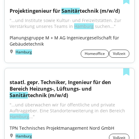
Projektingenieur für 
Sanitär
technik (m/w/d)
"...und Institute sowie Kultur- und Freizeitstätten. Zur 
Verstärkung unseres Teams in 
Hamburg
 suchen..."
Planungsgruppe M + M AG Ingenieurgesellschaft für 
Gebäudetechnik
Hamburg
Homeoffice
Vollzeit
staatl. gepr. Techniker, Ingenieur für den 
Bereich Heizungs-, Lüftungs- und 
Sanitär
technik (m/w/d)
"...und überwachen wir für öffentliche und private 
Auftraggeber. Eine Standorterweiterung in den Bereich 
Hamburg
..."
TPN Technisches Projektmanagement Nord GmbH
Hamburg
Vollzeit