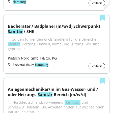
Hamburg
Vollzeit
Badberater / Badplaner (m/w/d) Schwerpunkt 
Sanitär
 / SHK
"...zu den führenden Großhändlern für die Bereiche 
Sanitär
, Heizung, Umwelt, Klima und Lüftung. Wir sind 
geprägt..."
Pietsch Nord GmbH & Co. KG
Seevetal, Raum
Hamburg
Vollzeit
Anlagenmechaniker/in im Gas-Wasser- und / 
oder Heizungs-
Sanitär
-Bereich (m/w/d)
"...Norddeutschland, vorwiegend 
Hamburg
 und 
Schleswig Holstein. Die Arbeiten finden auf wechselnden 
Baustellen statt..."