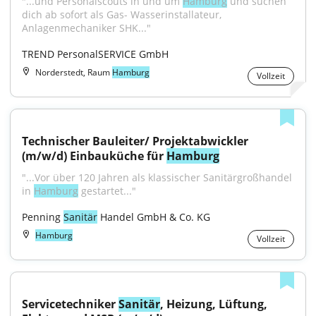
"...und Personalscouts in und um 
Hamburg
 und suchen 
dich ab sofort als Gas- Wasserinstallateur, 
Anlagenmechaniker SHK..."
TREND PersonalSERVICE GmbH
Norderstedt, Raum
Hamburg
Vollzeit
Technischer Bauleiter/ Projektabwickler 
(m/w/d) Einbauküche für 
Hamburg
"...Vor über 120 Jahren als klassischer Sanitärgroßhandel 
in 
Hamburg
 gestartet..."
Penning 
Sanitär
 Handel GmbH & Co. KG
Hamburg
Vollzeit
Servicetechniker 
Sanitär
, Heizung, Lüftung, 