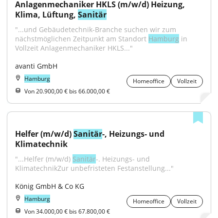
Anlagenmechaniker HKLS (m/w/d) Heizung, 
Klima, Lüftung, 
Sanitär
"...und Gebäudetechnik-Branche suchen wir zum 
nächstmöglichen Zeitpunkt am Standort 
Hamburg
 in 
Vollzeit Anlagenmechaniker HKLS..."
avanti GmbH
Hamburg
Homeoffice
Vollzeit
Von 20.900,00 € bis 66.000,00 €
Helfer (m/w/d) 
Sanitär
-, Heizungs- und 
Klimatechnik
"...Helfer (m/w/d) 
Sanitär
-. Heizungs- und 
KlimatechnikZur unbefristeten Festanstellung..."
König GmbH & Co KG
Hamburg
Homeoffice
Vollzeit
Von 34.000,00 € bis 67.800,00 €