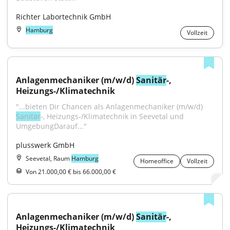
Richter Labortechnik GmbH
Hamburg
Vollzeit
Anlagenmechaniker (m/w/d) 
Sanitär
-, 
Heizungs-/Klimatechnik
"...bieten Dir Chancen als Anlagenmechaniker (m/w/d) 
Sanitär
-, Heizungs-/Klimatechnik in Seevetal und 
UmgebungDarauf..."
plusswerk GmbH
Seevetal, Raum
Hamburg
Homeoffice
Vollzeit
Von 21.000,00 € bis 66.000,00 €
Anlagenmechaniker (m/w/d) 
Sanitär
-, 
Heizungs-/Klimatechnik