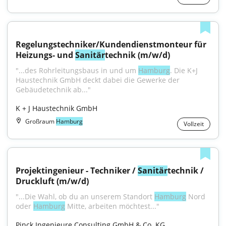
Regelungstechniker/Kundendienstmonteur für 
Heizungs- und 
Sanitär
technik (m/w/d)
"...des Rohrleitungsbaus in und um 
Hamburg
. Die K+J 
Haustechnik GmbH deckt dabei die Gewerke der 
Gebäudetechnik ab..."
K + J Haustechnik GmbH
Großraum
Hamburg
Vollzeit
Projektingenieur - Techniker / 
Sanitär
technik / 
Druckluft (m/w/d)
"...Die Wahl, ob du an unserem Standort 
Hamburg
 Nord 
oder 
Hamburg
 Mitte, arbeiten möchtest..."
Pinck Ingenieure Consulting GmbH & Co. KG