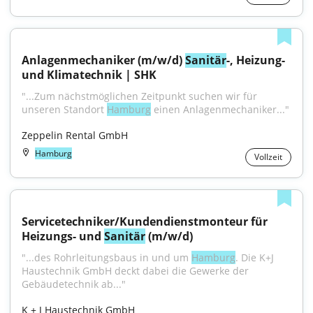
Anlagenmechaniker (m/w/d) 
Sanitär
-, Heizung- 
und Klimatechnik | SHK
"...Zum nächstmöglichen Zeitpunkt suchen wir für 
unseren Standort 
Hamburg
 einen Anlagenmechaniker..."
Zeppelin Rental GmbH
Hamburg
Vollzeit
Servicetechniker/Kundendienstmonteur für 
Heizungs- und 
Sanitär
 (m/w/d)
"...des Rohrleitungsbaus in und um 
Hamburg
. Die K+J 
Haustechnik GmbH deckt dabei die Gewerke der 
Gebäudetechnik ab..."
K + J Haustechnik GmbH