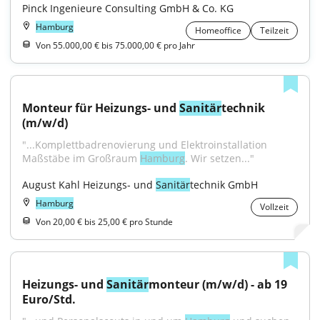
Pinck Ingenieure Consulting GmbH & Co. KG
Hamburg
Homeoffice
Teilzeit
Von 55.000,00 € bis 75.000,00 € pro Jahr
Monteur für Heizungs- und 
Sanitär
technik 
(m/w/d)
"...Komplettbadrenovierung und Elektroinstallation 
Maßstäbe im Großraum 
Hamburg
. Wir setzen..."
August Kahl Heizungs- und 
Sanitär
technik GmbH
Hamburg
Vollzeit
Von 20,00 € bis 25,00 € pro Stunde
Heizungs- und 
Sanitär
monteur (m/w/d) - ab 19 
Euro/Std.