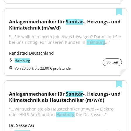
Anlagenmechaniker für 
Sanitär
-, Heizungs- und 
Klimatechnik (m/w/d)
"...Sie wollen in Ihrem Job etwas bewegen? Dann sind Sie 
bei uns richtig! Für unseren Kunden in 
Hamburg
..."
Randstad Deutschland
Hamburg
Vollzeit
Von 20,00 € bis 22,00 € pro Stunde
Anlagenmechaniker für 
Sanitär
-, Heizungs- und 
Klimatechnik als Haustechniker (m/w/d)
"...Wir suchen sie als Haustechniker (m/w/d) – Elektro 
oder HKLS Am Standort 
Hamburg
 Die Dr. Sasse..."
Dr. Sasse AG