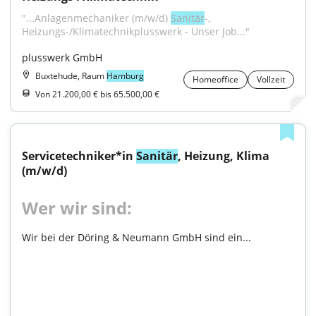
"...Anlagenmechaniker (m/w/d) 
Sanitär
-, 
Heizungs-/Klimatechnikplusswerk - Unser Job..."
plusswerk GmbH
Buxtehude, Raum
Hamburg
Homeoffice
Vollzeit
Von 21.200,00 € bis 65.500,00 €
Servicetechniker*in 
Sanitär
, Heizung, Klima 
(m/w/d)
Wer wir sind:
Wir bei der Döring & Neumann GmbH sind ein...
