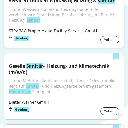
Servicetechniker:in (m/w/d) Heizung & 
Sanitär
"...und Wasserinstallateur, Heizungsbauer oder 
vergleichbare Qualifikation Berufserfahrung im Bereich 
Heizung, 
Sanitär
..."
STRABAG Property and Facility Services GmbH
Hamburg
Vollzeit
Geselle 
Sanitär
-, Heizung- und Klimatechnik 
(m/w/d)
"...und Mehrfamilienhäusern tätig. Unser Schwerpunkt 
liegt auf 
Sanitär
- und Heizungsarbeiten im gesamten 
Hamburger
 Stadtgebiet..."
Dieter Werner GmbH
Hamburg
Vollzeit