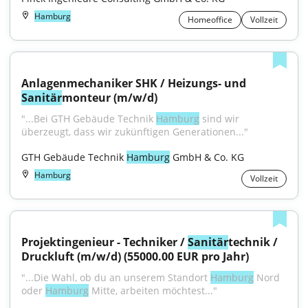
Hamburg
Homeoffice
Vollzeit
Anlagenmechaniker SHK / Heizungs- und 
Sanitär
monteur (m/w/d)
"...Bei GTH Gebäude Technik 
Hamburg
 sind wir 
überzeugt, dass wir zukünftigen Generationen..."
GTH Gebäude Technik 
Hamburg
 GmbH & Co. KG
Hamburg
Vollzeit
Projektingenieur - Techniker / 
Sanitär
technik / 
Druckluft (m/w/d) (55000.00 EUR pro Jahr)
"...Die Wahl, ob du an unserem Standort 
Hamburg
 Nord 
oder 
Hamburg
 Mitte, arbeiten möchtest..."