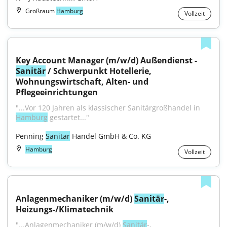
Großraum
Hamburg
Vollzeit
Key Account Manager (m/w/d) Außendienst - 
Sanitär
 / Schwerpunkt Hotellerie, 
Wohnungswirtschaft, Alten- und 
Pflegeeinrichtungen
"...Vor 120 Jahren als klassischer Sanitärgroßhandel in 
Hamburg
 gestartet..."
Penning 
Sanitär
 Handel GmbH & Co. KG
Hamburg
Vollzeit
Anlagenmechaniker (m/w/d) 
Sanitär
-, 
Heizungs-/Klimatechnik
"...Anlagenmechaniker (m/w/d) 
Sanitär
-, 