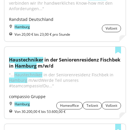
verbinden wir Ihr handwerkliches Know-how mit den 
Anforderungen..."
Randstad Deutschland
Hamburg
Vollzeit
Von 20,00 € bis 23,00 € pro Stunde
Haustechniker
 in der Seniorenresidenz Fischbek 
in 
Hamburg
 m/w/d
"...
Haustechniker
 in der Seniorenresidenz Fischbek in 
Hamburg
 m/w/dWerde Teil unseres 
#teamcompassio!Du..."
compassio Gruppe
Hamburg
Homeoffice
Teilzeit
Vollzeit
Von 30.200,00 € bis 53.600,00 €