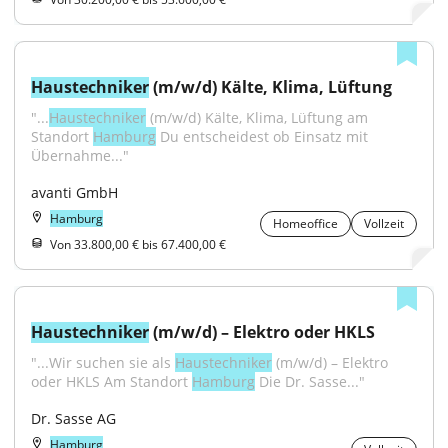
Haustechniker
 (m/w/d) Kälte, Klima, Lüftung
"...
Haustechniker
 (m/w/d) Kälte, Klima, Lüftung am 
Standort 
Hamburg
 Du entscheidest ob Einsatz mit 
Übernahme..."
avanti GmbH
Hamburg
Homeoffice
Vollzeit
Von 33.800,00 € bis 67.400,00 €
Haustechniker
 (m/w/d) – Elektro oder HKLS
"...Wir suchen sie als 
Haustechniker
 (m/w/d) – Elektro 
oder HKLS Am Standort 
Hamburg
 Die Dr. Sasse..."
Dr. Sasse AG
Hamburg