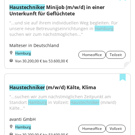
Haustechniker
 Minijob (m/w/d) in einer 
Unterkunft für Geflüchtete
"...und sie auf ihrem individuellen Weg begleiten. Für 
unsere neue Betreuungseinrichtungen in 
Hamburg
suchen wir zum nächstmöglichen..."
Malteser in Deutschland
Hamburg
Homeoffice
Teilzeit
Von 30.200,00 € bis 53.600,00 €
Haustechniker
 (m/w/d) Kälte, Klima
"...suchen wir zum nächstmöglichen Zeitpunkt am 
Standort 
Hamburg
 in Vollzeit: 
Haustechniker
 (m/w/d) 
Kälte..."
avanti GmbH
Hamburg
Homeoffice
Vollzeit
Von 30.200,00 € bis 53.600,00 €