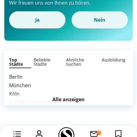
Wir freuen uns von Ihnen zu hören.
Ja
Nein
Top
Beliebte
Ähnliche
Ausbildung
Städte
Städte
Suchen
Berlin
München
Köln
Alle anzeigen
Frankfurt am Main
Stuttgart
Düsseldorf
Leipzig
Dortmund