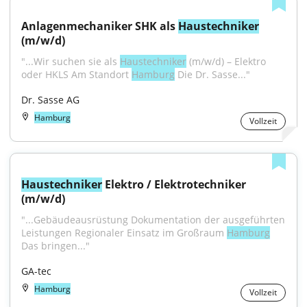
Anlagenmechaniker SHK als 
Haustechniker
(m/w/d)
"...Wir suchen sie als 
Haustechniker
 (m/w/d) – Elektro 
oder HKLS Am Standort 
Hamburg
 Die Dr. Sasse..."
Dr. Sasse AG
Hamburg
Vollzeit
Haustechniker
 Elektro / Elektrotechniker 
(m/w/d)
"...Gebäudeausrüstung Dokumentation der ausgeführten 
Leistungen Regionaler Einsatz im Großraum 
Hamburg
Das bringen..."
GA-tec
Hamburg
Vollzeit