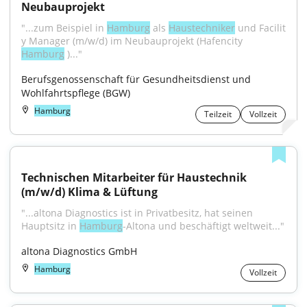
Neubauprojekt
"...zum Beispiel in 
Hamburg
 als 
Haustechniker
 und Facilit 
y Manager (m/w/d) im Neubauprojekt (Hafencity 
Hamburg
 )..."
Berufsgenossenschaft für Gesundheitsdienst und 
Wohlfahrtspflege (BGW)
Hamburg
Teilzeit
Vollzeit
Technischen Mitarbeiter für Haustechnik 
(m/w/d) Klima & Lüftung
"...altona Diagnostics ist in Privatbesitz, hat seinen 
Hauptsitz in 
Hamburg
-Altona und beschäftigt weltweit..."
altona Diagnostics GmbH
Hamburg
Vollzeit