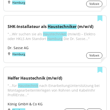
Hamburg
Vollzeit
SHK-Installateur als 
Haustechniker
 (m/w/d)
"...Wir suchen sie als 
Haustechniker
 (m/w/d) – Elektro 
oder HKLS Am Standort 
Hamburg
 Die Dr. Sasse..."
Dr. Sasse AG
Hamburg
Vollzeit
Helfer Haustechnik (m/w/d)
"...für 
Haustechnik
 nach EinarbeitungUnterstützung bei 
MontagearbeitenVerlegen von Rohren und KabelnIhr 
ProfilErste..."
König GmbH & Co KG