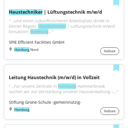
Haustechniker
 | Lüftungstechnik m/w/d
"...und einen zukunftssicheren Arbeitsplatz direkt in 
Deiner Region. 
Haustechniker
 | Lüftungstechnik m/w/d 
Einsatzort: 
Hamburg
..."
SPIE Efficient Facilities GmbH
Hamburg
Nord
Vollzeit
Leitung Haustechnik (m/w/d) in Vollzeit
"...Für unsere Zentrale in 
Hamburg
-Hammerbrook 
suchen wir zur Verstärkung unserer Hausverwaltung –..."
Stiftung Grone-Schule -gemeinnützig-
Hamburg
Vollzeit