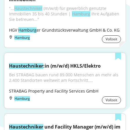
"...
Haustechniker
 (m/w/d) für gewerblich genutzte 
Immobilien 35 bis 40 Stunden | 
Hamburg
 Ihre Aufgaben 
Sie betreuen..."
HGV 
Hamburg
er Grundstücksverwaltung GmbH & Co. KG
Hamburg
Vollzeit
Haustechniker
:in (m/w/d) HKLS/Elektro
Bei STRABAG bauen rund 89.000 Menschen an mehr als 
2.400 Standorten weltweit am Fortschritt....
STRABAG Property and Facility Services GmbH
Hamburg
Vollzeit
Haustechniker
 und Facility Manager (m/w/d) im 