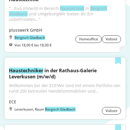
"...EuG (m/w/d) in Bereich 
Haustechnik
 in 
Bergisch
Gladbach
 und UmgebungWir bieten dir:Ein 
unbefristetes..."
plusswerk GmbH
Bergisch Gladbach
Homeoffice
Vollzeit
Von 18,00 € bis 18,00 €
Haustechniker
 in der Rathaus-Galerie 
Leverkusen (m/w/d)
Willkommen bei der ECE!Wir sind mit einem Portfolio von 
rund 200 betreuten Handelsimmobilien und...
ECE
Leverkusen, Raum
Bergisch Gladbach
Vollzeit