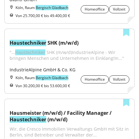
Köln, Raum
Bergisch Gladbach
Homeoffice
Vollzeit
Von 25.700,00 € bis 49.400,00 €
Haustechniker
 SHK (m/w/d)
"...
Haustechniker
 SHK (m/w/d)IndustrieAlpine - Wir 
bringen Menschen und Unternehmen in Einklang!In..."
IndustrieAlpine GmbH & Co. KG
Köln, Raum
Bergisch Gladbach
Homeoffice
Vollzeit
Von 30.200,00 € bis 53.600,00 €
Hausmeister (m/w/d) / Facility Manager / 
Haustechniker
 (m/w/d)
Wir, die Cresco Immobilien Verwaltungs GmbH mit Sitz in 
Berlin, sind Betreiber und Verwalter der...