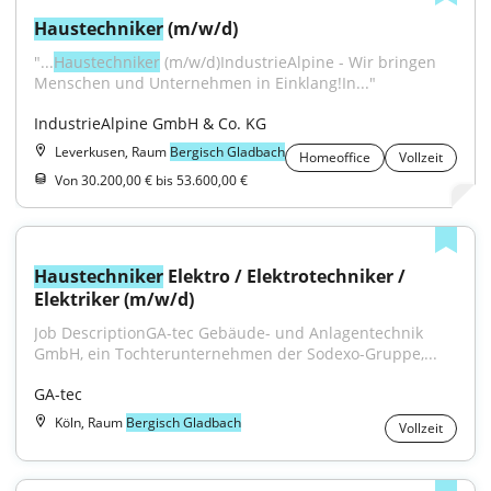
Haustechniker
 (m/w/d)
"...
Haustechniker
 (m/w/d)IndustrieAlpine - Wir bringen 
Menschen und Unternehmen in Einklang!In..."
IndustrieAlpine GmbH & Co. KG
Leverkusen, Raum
Bergisch Gladbach
Homeoffice
Vollzeit
Von 30.200,00 € bis 53.600,00 €
Haustechniker
 Elektro / Elektrotechniker / 
Elektriker (m/w/d)
Job DescriptionGA-tec Gebäude- und Anlagentechnik 
GmbH, ein Tochterunternehmen der Sodexo-Gruppe,...
GA-tec
Köln, Raum
Bergisch Gladbach
Vollzeit