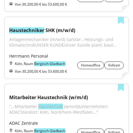
Von 30.200,00 € bis 53.600,00 €
Haustechniker
 SHK (m/w/d)
Anlagenmechaniker (m/w/d) Sanitär-, Heizungs- und 
KlimatechnikUNSER KUNDEUnser Kunde plant, baut...
Herrmann Personal
Köln, Raum
Bergisch Gladbach
Homeoffice
Vollzeit
Von 30.200,00 € bis 53.600,00 €
Mitarbeiter Haustechnik (w/m/d)
"...Mitarbeiter 
Haustechnik
 (w/m/d)Unternehmen: 
ADACStandort: Köln, Nordrhein-Westfalen..."
ADAC Zentrale
Köln, Raum
Bergisch Gladbach
Homeoffice
Vollzeit