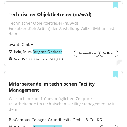
Technischer Objektbetreuer (m/w/d)
Technischer Objektbetreuer (m/w/d) 
Einsatzort:KölnArt(en) der Anstellung:VollzeitMit uns ist 
dein...
avanti GmbH
Köln, Raum
Bergisch Gladbach
Homeoffice
Vollzeit
Von 35.100,00 € bis 73.900,00 €
Mitarbeitende im technischen Facility 
Management
Wir suchen zum frühestmöglichen Zeitpunkt 
Mitarbeitende im technischen Facility Management Mit 
dem...
BioCampus Cologne Grundbesitz GmbH & Co. KG