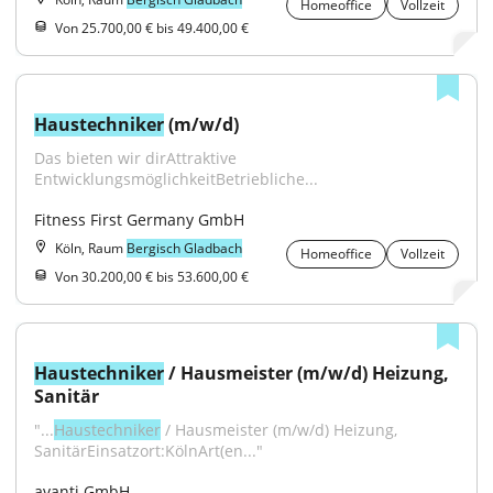
Homeoffice
Vollzeit
Von 25.700,00 € bis 49.400,00 €
Haustechniker
 (m/w/d)
Das bieten wir dirAttraktive 
EntwicklungsmöglichkeitBetriebliche...
Fitness First Germany GmbH
Köln, Raum
Bergisch Gladbach
Homeoffice
Vollzeit
Von 30.200,00 € bis 53.600,00 €
Haustechniker
 / Hausmeister (m/w/d) Heizung, 
Sanitär
"...
Haustechniker
 / Hausmeister (m/w/d) Heizung, 
SanitärEinsatzort:KölnArt(en..."
avanti GmbH