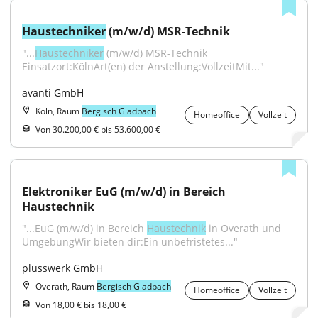
Haustechniker
 (m/w/d) MSR-Technik
"...
Haustechniker
 (m/w/d) MSR-Technik 
Einsatzort:KölnArt(en) der Anstellung:VollzeitMit..."
avanti GmbH
Köln, Raum
Bergisch Gladbach
Homeoffice
Vollzeit
Von 30.200,00 € bis 53.600,00 €
Elektroniker EuG (m/w/d) in Bereich 
Haustechnik
"...EuG (m/w/d) in Bereich 
Haustechnik
 in Overath und 
UmgebungWir bieten dir:Ein unbefristetes..."
plusswerk GmbH
Overath, Raum
Bergisch Gladbach
Homeoffice
Vollzeit
Von 18,00 € bis 18,00 €