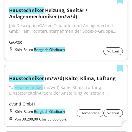
Haustechniker
 Heizung, Sanitär / 
Anlagenmechaniker (m/w/d)
Job DescriptionGA-tec Gebäude- und Anlagentechnik 
GmbH, ein Tochterunternehmen der Sodexo-Gruppe,...
GA-tec
Köln, Raum
Bergisch Gladbach
Vollzeit
Haustechniker
 (m/w/d) Kälte, Klima, Lüftung
"...
Haustechniker
 (m/w/d) Kälte, Klima, Lüftung 
Einsatzort:KölnArt(en) der Anstellung:VollzeitMit..."
avanti GmbH
Köln, Raum
Bergisch Gladbach
Homeoffice
Vollzeit
Von 30.200,00 € bis 53.600,00 €