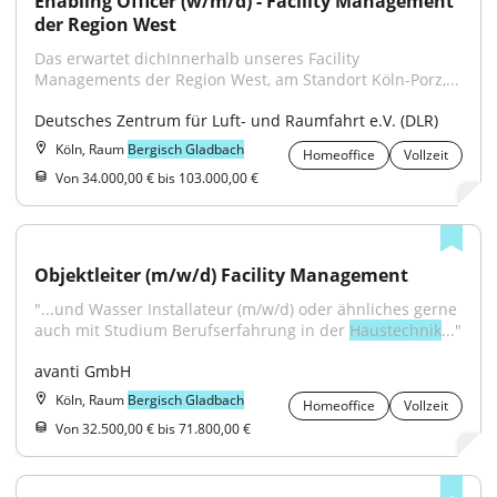
Enabling Officer (w/m/d) - Facility Management 
der Region West
Das erwartet dichInnerhalb unseres Facility 
Managements der Region West, am Standort Köln-Porz,...
Deutsches Zentrum für Luft- und Raumfahrt e.V. (DLR)
Köln, Raum
Bergisch Gladbach
Homeoffice
Vollzeit
Von 34.000,00 € bis 103.000,00 €
Objektleiter (m/w/d) Facility Management
"...und Wasser Installateur (m/w/d) oder ähnliches gerne 
auch mit Studium Berufserfahrung in der 
Haustechnik
..."
avanti GmbH
Köln, Raum
Bergisch Gladbach
Homeoffice
Vollzeit
Von 32.500,00 € bis 71.800,00 €