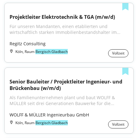
Projektleiter Elektrotechnik & TGA (m/w/d)
Für unseren Mandanten, einen etablierten und 
wirtschaftlich starken Immobilienbestandshalter im...
Regitz Consulting
Köln, Raum
Bergisch Gladbach
Vollzeit
Senior Bauleiter / Projektleiter Ingenieur- und 
Brückenbau (w/m/d)
Als Familienunternehmen plant und baut WOLFF & 
MÜLLER seit drei Generationen Bauwerke für die...
WOLFF & MÜLLER Ingenieurbau GmbH
Köln, Raum
Bergisch Gladbach
Vollzeit