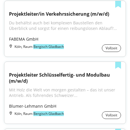
Projektleiter/in Verkehrssicherung (m/w/d)
Du behältst auch bei komplexen Baustellen den 
Überblick und sorgst für einen reibungslosen Ablauf?...
FABEMA GmbH
Köln, Raum
Bergisch Gladbach
Vollzeit
Projektleiter Schlüsselfertig- und Modulbau 
(m/w/d)
Mit Holz die Welt von morgen gestalten – das ist unser 
Antrieb. Als führendes Schweizer...
Blumer-Lehmann GmbH
Köln, Raum
Bergisch Gladbach
Vollzeit