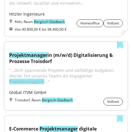
die Umwelt, Qualität und Innovation...
Hitzler Ingenieure
Köln, Raum
Bergisch Gladbach
Homeoffice
Vollzeit
Von 40.800,00 € bis 98.400,00 €
Projektmanager
in (m/w/d) Digitalisierung & 
Prozesse Troisdorf
"...Dich spannende Projekte und vielfältige Aufgaben. 
Werde Teil unseres Teams als engagierter 
Projektmanagerin
..."
Global ITVM GmbH
Troisdorf, Raum
Bergisch Gladbach
Vollzeit
E-Commerce 
Projektmanager
 digitale 