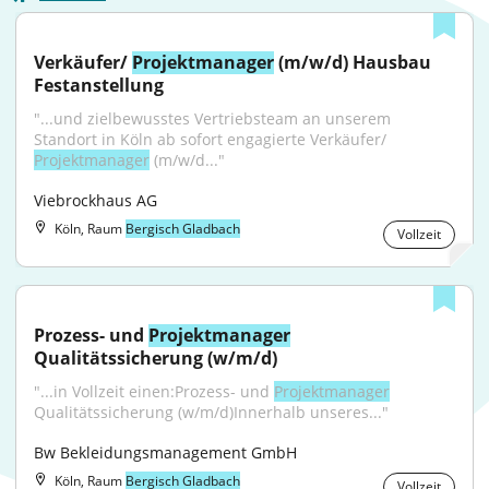
Verkäufer/ 
Projektmanager
 (m/w/d) Hausbau 
Festanstellung
"...und zielbewusstes Vertriebsteam an unserem 
Standort in Köln ab sofort engagierte Verkäufer/ 
Projektmanager
 (m/w/d..."
Viebrockhaus AG
Köln, Raum
Bergisch Gladbach
Vollzeit
Prozess- und 
Projektmanager
Qualitätssicherung (w/m/d)
"...in Vollzeit einen:Prozess- und 
Projektmanager
Qualitätssicherung (w/m/d)Innerhalb unseres..."
Bw Bekleidungsmanagement GmbH
Köln, Raum
Bergisch Gladbach
Vollzeit