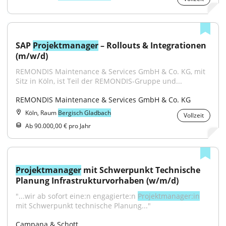
SAP 
Projektmanager
 – Rollouts & Integrationen 
(m/w/d)
REMONDIS Maintenance & Services GmbH & Co. KG, mit 
Sitz in Köln, ist Teil der REMONDIS-Gruppe und...
REMONDIS Maintenance & Services GmbH & Co. KG
Köln, Raum
Bergisch Gladbach
Vollzeit
Ab 90.000,00 € pro Jahr
Projektmanager
 mit Schwerpunkt Technische 
Planung Infrastrukturvorhaben (w/m/d)
"...wir ab sofort eine:n engagierte:n 
Projektmanager:in
mit Schwerpunkt technische Planung..."
Campana & Schott