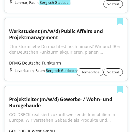
Lohmar, Raum
Bergisch Gladbach
Vollzeit
Werkstudent (m/w/d) Public Affairs und 
Projektmanagement
#funkturmliebe Du möchtest hoch hinaus? Wir auch!Bei 
der Deutschen Funkturm akquirieren, planen,...
DFMG Deutsche Funkturm
Leverkusen, Raum
Bergisch Gladbach
Homeoffice
Vollzeit
Projektleiter (m/w/d) Gewerbe- / Wohn- und 
Bürogebäude
GOLDBECK realisiert zukunftsweisende Immobilien in 
Europa. Wir verstehen Gebäude als Produkte und...
GOLDBECK West GmbH