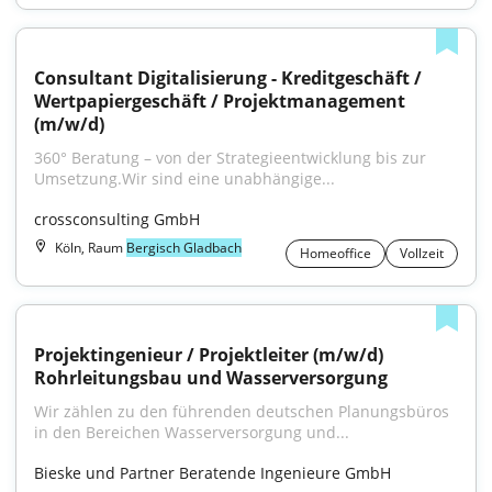
Consultant Digitalisierung - Kreditgeschäft / 
Wertpapiergeschäft / Projektmanagement 
(m/w/d)
360° Beratung – von der Strategieentwicklung bis zur 
Umsetzung.Wir sind eine unabhängige...
crossconsulting GmbH
Köln, Raum
Bergisch Gladbach
Homeoffice
Vollzeit
Projektingenieur / Projektleiter (m/w/d) 
Rohrleitungsbau und Wasserversorgung
Wir zählen zu den führenden deutschen Planungsbüros 
in den Bereichen Wasserversorgung und...
Bieske und Partner Beratende Ingenieure GmbH