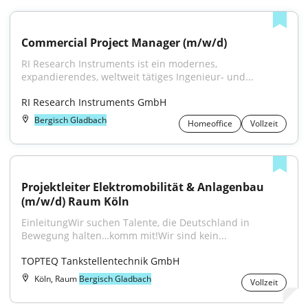
Commercial Project Manager (m/w/d)
RI Research Instruments ist ein modernes, 
expandierendes, weltweit tätiges Ingenieur- und...
RI Research Instruments GmbH
Bergisch Gladbach
Homeoffice
Vollzeit
Projektleiter Elektromobilität & Anlagenbau 
(m/w/d) Raum Köln
EinleitungWir suchen Talente, die Deutschland in 
Bewegung halten…komm mit!Wir sind kein...
TOPTEQ Tankstellentechnik GmbH
Köln, Raum
Bergisch Gladbach
Vollzeit