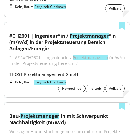
Köln, Raum
Bergisch Gladbach
Vollzeit
#CH2601 | Ingenieur*in / 
Projektmanager
*in 
(m/w/d) in der Projektsteuerung Bereich 
Anlagen/Energie
"...## \#CH2601 | Ingenieurin / 
Projektmanagerin
 (m/w/d) 
in der Projektsteuerung Bereich..."
THOST Projektmanagement GmbH
Köln, Raum
Bergisch Gladbach
Homeoffice
Teilzeit
Vollzeit
Bau-
Projektmanager
:in mit Schwerpunkt 
Nachhaltigkeit (m/w/d)
Wir sagen HIund starten gemeinsam mit dir in Projekte, 