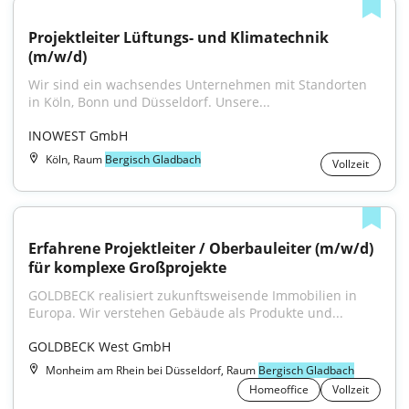
Projektleiter Lüftungs- und Klimatechnik 
(m/w/d)
Wir sind ein wachsendes Unternehmen mit Standorten 
in Köln, Bonn und Düsseldorf. Unsere...
INOWEST GmbH
Köln, Raum
Bergisch Gladbach
Vollzeit
Erfahrene Projektleiter / Oberbauleiter (m/w/d) 
für komplexe Großprojekte
GOLDBECK realisiert zukunftsweisende Immobilien in 
Europa. Wir verstehen Gebäude als Produkte und...
GOLDBECK West GmbH
Monheim am Rhein bei Düsseldorf, Raum
Bergisch Gladbach
Homeoffice
Vollzeit