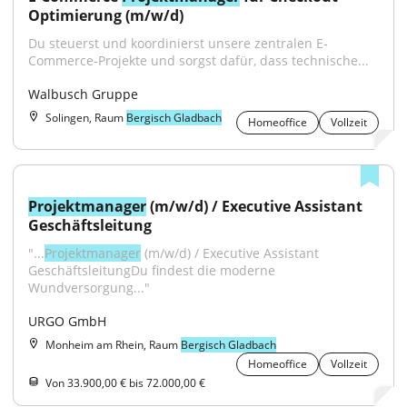
Optimierung (m/w/d)
Du steuerst und koordinierst unsere zentralen E-
Commerce-Projekte und sorgst dafür, dass technische...
Walbusch Gruppe
Solingen, Raum
Bergisch Gladbach
Homeoffice
Vollzeit
Projektmanager
 (m/w/d) / Executive Assistant 
Geschäftsleitung
"...
Projektmanager
 (m/w/d) / Executive Assistant 
GeschäftsleitungDu findest die moderne 
Wundversorgung..."
URGO GmbH
Monheim am Rhein, Raum
Bergisch Gladbach
Homeoffice
Vollzeit
Von 33.900,00 € bis 72.000,00 €