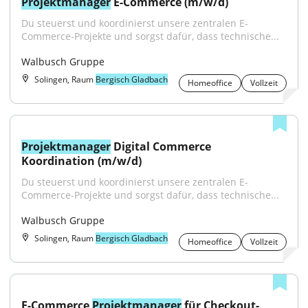
Projektmanager
 E-Commerce (m/w/d)
Du steuerst und koordinierst unsere zentralen E-
Commerce-Projekte und sorgst dafür, dass technische...
Walbusch Gruppe
Solingen, Raum
Bergisch Gladbach
Homeoffice
Vollzeit
Projektmanager
 Digital Commerce 
Koordination (m/w/d)
Du steuerst und koordinierst unsere zentralen E-
Commerce-Projekte und sorgst dafür, dass technische...
Walbusch Gruppe
Solingen, Raum
Bergisch Gladbach
Homeoffice
Vollzeit
E-Commerce 
Projektmanager
 für Checkout-