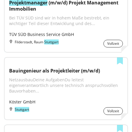
Projektmanager
 (m/w/d) Projekt Management 
Immobilien
Bei TÜV SÜD sind wir in hohem Maße bestrebt, ein 
wichtiger Teil dieser Entwicklung und des...
TÜV SÜD Business Service GmbH
Filderstadt, Raum
Stuttgart
Vollzeit
Bauingenieur als Projektleiter (m/w/d)
NetzausbauDeine AufgabenDu leitest 
eigenverantwortlich unsere technisch anspruchsvollen 
Bauvorhaben...
Köster GmbH
Stuttgart
Vollzeit