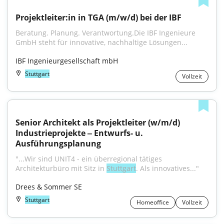
Projektleiter:in in TGA (m/w/d) bei der IBF
Beratung. Planung. Verantwortung.Die IBF Ingenieure 
GmbH steht für innovative, nachhaltige Lösungen...
IBF Ingenieurgesellschaft mbH
Stuttgart
Vollzeit
Senior Architekt als Projektleiter (w/m/d) 
Industrieprojekte ‒ Entwurfs- u. 
Ausführungsplanung
"...Wir sind UNIT4 - ein überregional tätiges 
Architekturbüro mit Sitz in 
Stuttgart
. Als innovatives..."
Drees & Sommer SE
Stuttgart
Homeoffice
Vollzeit