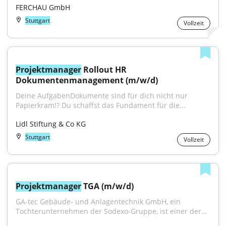
FERCHAU GmbH
Stuttgart
Vollzeit
Projektmanager
 Rollout HR 
Dokumentenmanagement (m/w/d)
Deine AufgabenDokumente sind für dich nicht nur 
Papierkram!? Du schaffst das Fundament für die...
Lidl Stiftung & Co KG
Stuttgart
Vollzeit
Projektmanager
 TGA (m/w/d)
GA-tec Gebäude- und Anlagentechnik GmbH, ein 
Tochterunternehmen der Sodexo-Gruppe, ist einer der...