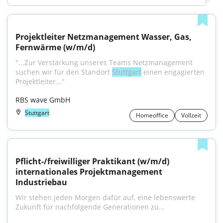
Projektleiter Netzmanagement Wasser, Gas, 
Fernwärme (w/m/d)
"...Zur Verstärkung unseres Teams Netzmanagement 
suchen wir für den Standort 
Stuttgart
 einen engagierten 
Projektleiter..."
RBS wave GmbH
Stuttgart
Homeoffice
Vollzeit
Pflicht-/freiwilliger Praktikant (w/m/d) 
internationales Projektmanagement 
Industriebau
Wir stehen jeden Morgen dafür auf, eine lebenswerte 
Zukunft für nachfolgende Generationen zu...