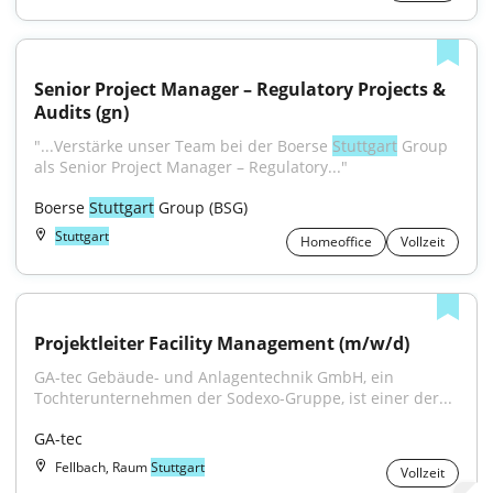
Senior Project Manager – Regulatory Projects & 
Audits (gn)
"...Verstärke unser Team bei der Boerse 
Stuttgart
 Group 
als Senior Project Manager – Regulatory..."
Boerse 
Stuttgart
 Group (BSG)
Stuttgart
Homeoffice
Vollzeit
Projektleiter Facility Management (m/w/d)
GA-tec Gebäude- und Anlagentechnik GmbH, ein 
Tochterunternehmen der Sodexo-Gruppe, ist einer der...
GA-tec
Fellbach, Raum
Stuttgart
Vollzeit