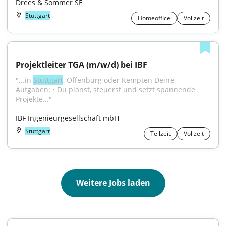
Drees & Sommer SE
Stuttgart
Homeoffice
Vollzeit
Projektleiter TGA (m/w/d) bei IBF
"...in 
Stuttgart
, Offenburg oder Kempten Deine 
Aufgaben: • Du planst, steuerst und setzt spannende 
Projekte..."
IBF Ingenieurgesellschaft mbH
Stuttgart
Teilzeit
Vollzeit
Weitere Jobs laden