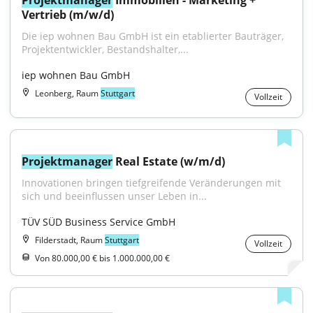
Projektmanager
 Immobilien - Marketing + 
Vertrieb (m/w/d)
Die iep wohnen Bau GmbH ist ein etablierter Bauträger, 
Projektentwickler, Bestandshalter,...
iep wohnen Bau GmbH
Leonberg, Raum
Stuttgart
Vollzeit
Projektmanager
 Real Estate (w/m/d)
Innovationen bringen tiefgreifende Veränderungen mit 
sich und beeinflussen unser Leben in...
TÜV SÜD Business Service GmbH
Filderstadt, Raum
Stuttgart
Vollzeit
Von 80.000,00 € bis 1.000.000,00 €