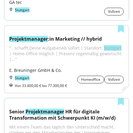
GA tec
Stuttgart
Vollzeit
Projektmanager
:in Marketing // hybrid
"...schafft.Deine AufgabenAb sofort | Standort: 
Stuttgart
| Home-Office möglich | Präsenz regelmäßig gewünscht 
|..."
E. Breuninger GmbH & Co.
Stuttgart
Homeoffice
Vollzeit
Von 33.400,00 € bis 77.300,00 €
Senior 
Projektmanager
 HR für digitale 
Transformation mit Schwerpunkt KI (m/w/d)
Mit einem Team, das täglich den Unterschied macht, 
stärken wir den Mitarbeitenden der Unternehmen...