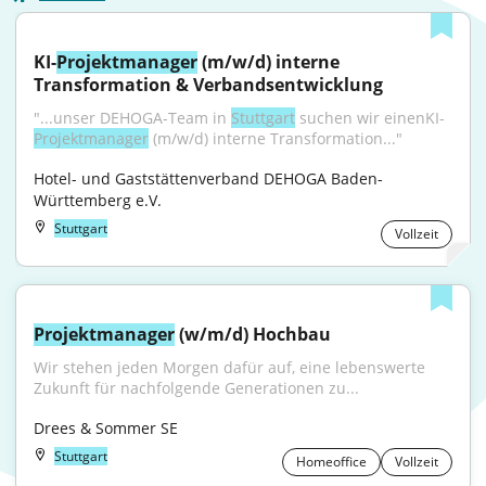
KI-
Projektmanager
 (m/w/d) interne 
Transformation & Verbandsentwicklung
"...unser DEHOGA-Team in 
Stuttgart
 suchen wir einenKI-
Projektmanager
 (m⁠/⁠w⁠/⁠d) interne Transformation..."
Hotel- und Gaststättenverband DEHOGA Baden-
Württemberg e.V.
Stuttgart
Vollzeit
Projektmanager
 (w/m/d) Hochbau
Wir stehen jeden Morgen dafür auf, eine lebenswerte 
Zukunft für nachfolgende Generationen zu...
Drees & Sommer SE
Stuttgart
Homeoffice
Vollzeit