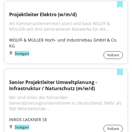
Projektleiter Elektro (w/m/d)
Als Familienunternehmen plant und baut WOLFF & 
MÜLLER seit drei Generationen Bauwerke für die...
WOLFF & MÜLLER Hoch- und Industriebau GmbH & Co. 
KG
Stuttgart
Vollzeit
Senior Projektleiter Umweltplanung - 
Infrastruktur / Naturschutz (m/w/d)
Wir sind eines der führenden 
Generalplanungsunternehmen in Deutschland. Mehr als 
900 Mitarbeitende...
INROS LACKNER SE
Stuttgart
Vollzeit