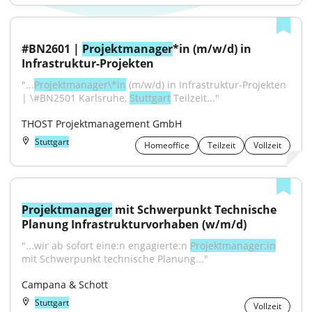
#BN2601 | 
Projektmanager
*in (m/w/d) in 
Infrastruktur-Projekten
"...
Projektmanager\*in
 (m/w/d) in Infrastruktur-Projekten 
| \#BN2501 Karlsruhe, 
Stuttgart
 Teilzeit..."
THOST Projektmanagement GmbH
Stuttgart
Homeoffice
Teilzeit
Vollzeit
Projektmanager
 mit Schwerpunkt Technische 
Planung Infrastrukturvorhaben (w/m/d)
"...wir ab sofort eine:n engagierte:n 
Projektmanager:in
mit Schwerpunkt technische Planung..."
Campana & Schott
Stuttgart
Vollzeit