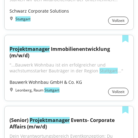
Schwarz Corporate Solutions
Stuttgart
Vollzeit
Projektmanager
 Immobilienentwicklung 
(m/w/d)
"...Bauwerk Wohnbau ist ein erfolgreicher und 
wachstumsstarker Bauträger in der Region 
Stuttgart
..."
Bauwerk Wohnbau GmbH & Co. KG
Leonberg, Raum
Stuttgart
Vollzeit
(Senior) 
Projektmanager
 Events- Corporate 
Affairs (m/w/d)
Dein Verantwortungsbereich Eventkonzeption: Du 