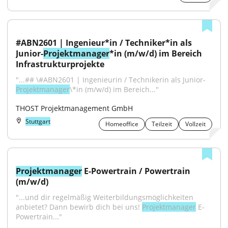
#ABN2601 | Ingenieur*in / Techniker*in als 
Junior-
Projektmanager
*in (m/w/d) im Bereich 
Infrastrukturprojekte
"...## \#ABN2601 | Ingenieurin / Technikerin als Junior-
Projektmanager
\*in (m/w/d) im Bereich..."
THOST Projektmanagement GmbH
Stuttgart
Homeoffice
Teilzeit
Vollzeit
Projektmanager
 E-Powertrain / Powertrain 
(m/w/d)
"...und dir regelmäßig Weiterbildungsmöglichkeiten 
anbietet? Dann bewirb dich bei uns! 
Projektmanager
 E-
Powertrain..."