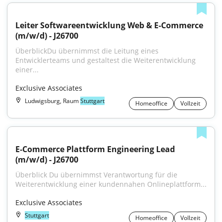
Leiter Softwareentwicklung Web & E‑Commerce 
(m/w/d) - J26700
ÜberblickDu übernimmst die Leitung eines 
Entwicklerteams und gestaltest die Weiterentwicklung 
einer...
Exclusive Associates
Ludwigsburg, Raum
Stuttgart
Homeoffice
Vollzeit
E‑Commerce Plattform Engineering Lead 
(m/w/d) - J26700
Überblick Du übernimmst Verantwortung für die 
Weiterentwicklung einer kundennahen Onlineplattform...
Exclusive Associates
Stuttgart
Homeoffice
Vollzeit