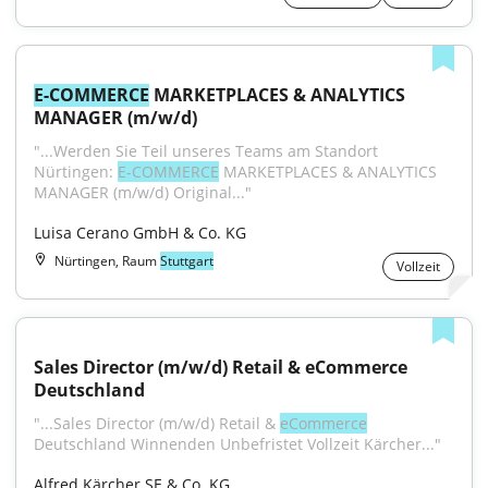
E-COMMERCE
 MARKETPLACES & ANALYTICS 
MANAGER (m/w/d)
"...Werden Sie Teil unseres Teams am Standort 
Nürtingen: 
E-COMMERCE
 MARKETPLACES & ANALYTICS 
MANAGER (m/w/d) Original..."
Luisa Cerano GmbH & Co. KG
Nürtingen, Raum
Stuttgart
Vollzeit
Sales Director (m/w/d) Retail & eCommerce 
Deutschland
"...Sales Director (m/w/d) Retail & 
eCommerce
Deutschland Winnenden Unbefristet Vollzeit Kärcher..."
Alfred Kärcher SE & Co. KG