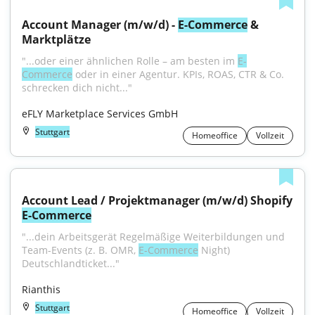
Account Manager (m/w/d) - 
E-Commerce
 & 
Marktplätze
"...oder einer ähnlichen Rolle – am besten im 
E-
Commerce
 oder in einer Agentur. KPIs, ROAS, CTR & Co. 
schrecken dich nicht..."
eFLY Marketplace Services GmbH
Stuttgart
Homeoffice
Vollzeit
Account Lead / Projektmanager (m/w/d) Shopify 
E-Commerce
"...dein Arbeitsgerät Regelmäßige Weiterbildungen und 
Team-Events (z. B. OMR, 
E-Commerce
 Night) 
Deutschlandticket..."
Rianthis
Stuttgart
Homeoffice
Vollzeit