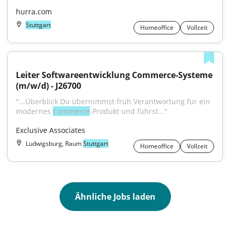
hurra.com
Stuttgart
Homeoffice
Vollzeit
Leiter Softwareentwicklung Commerce-Systeme 
(m/w/d) - J26700
"...Überblick Du übernimmst früh Verantwortung für ein 
modernes 
Commerce
-Produkt und führst..."
Exclusive Associates
Ludwigsburg, Raum
Stuttgart
Homeoffice
Vollzeit
Ähnliche Jobs laden