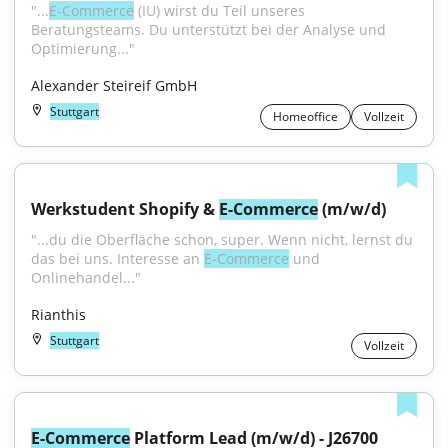
"...
E-Commerce
 (IU) wirst du Teil unseres 
Beratungsteams. Du unterstützt bei der Analyse und 
Optimierung..."
Alexander Steireif GmbH
Stuttgart
Homeoffice
Vollzeit
Werkstudent Shopify & 
E-Commerce
 (m/w/d)
"...du die Oberfläche schon, super. Wenn nicht, lernst du 
das bei uns. Interesse an 
E-Commerce
 und 
Onlinehandel..."
Rianthis
Stuttgart
Vollzeit
E-Commerce
 Platform Lead (m/w/d) - J26700