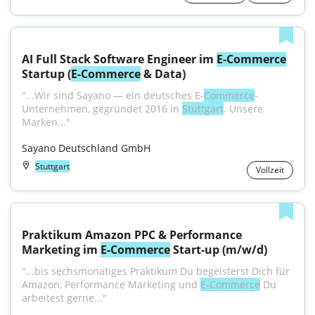
AI Full Stack Software Engineer im 
E-Commerce
Startup (
E-Commerce
 & Data)
"...Wir sind Sayano — ein deutsches E-
Commerce
-
Unternehmen, gegründet 2016 in 
Stuttgart
. Unsere 
Marken..."
Sayano Deutschland GmbH
Stuttgart
Vollzeit
Praktikum Amazon PPC & Performance 
Marketing im 
E-Commerce
 Start-up (m/w/d)
"...bis sechsmonatiges Praktikum Du begeisterst Dich für 
Amazon, Performance Marketing und 
E-Commerce
 Du 
arbeitest gerne..."