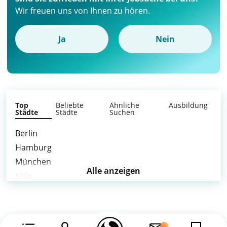
Wir freuen uns von Ihnen zu hören.
Ja
Nein
Top
Beliebte
Ähnliche
Ausbildung
Städte
Städte
Suchen
Berlin
Hamburg
München
Alle anzeigen
Köln
Frankfurt am Main
Düsseldorf
Dortmund