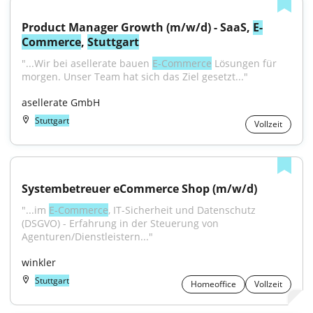
Product Manager Growth (m/w/d) - SaaS, 
E-
Commerce
, 
Stuttgart
"...Wir bei asellerate bauen 
E-Commerce
 Lösungen für 
morgen. Unser Team hat sich das Ziel gesetzt..."
asellerate GmbH
Stuttgart
Vollzeit
Systembetreuer eCommerce Shop (m/w/d)
"...im 
E-Commerce
, IT-Sicherheit und Datenschutz 
(DSGVO) - Erfahrung in der Steuerung von 
Agenturen/Dienstleistern..."
winkler
Stuttgart
Homeoffice
Vollzeit