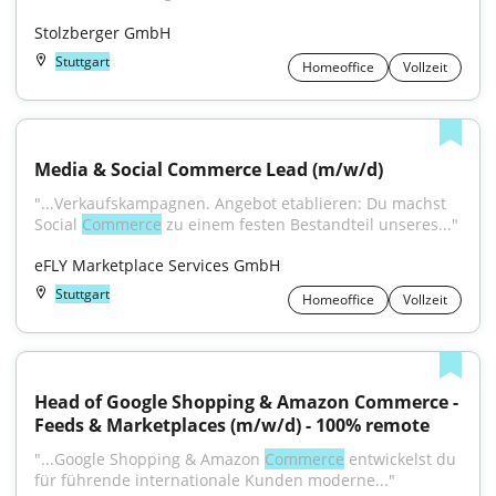
Stolzberger GmbH
Stuttgart
Homeoffice
Vollzeit
Media & Social Commerce Lead (m/w/d)
"...Verkaufskampagnen. Angebot etablieren: Du machst 
Social 
Commerce
 zu einem festen Bestandteil unseres..."
eFLY Marketplace Services GmbH
Stuttgart
Homeoffice
Vollzeit
Head of Google Shopping & Amazon Commerce - 
Feeds & Marketplaces (m/w/d) - 100% remote
"...Google Shopping & Amazon 
Commerce
 entwickelst du 
für führende internationale Kunden moderne..."