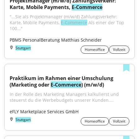
Projektmanager (m/w/d) Zahlungsverkehr: 
Karte, Mobile Payments, 
E-Commerce
"...Sie als Projektmanager (m/w/d) Zahlungsverkehr: 
Karte, Mobile Payments, 
E-Commerce
 Als einer der Top 
100..."
PBMS PersonalBeratung Matthias Schneider
Stuttgart
Homeoffice
Vollzeit
Praktikum im Rahmen einer Umschulung 
(Marketing oder 
E-Commerce
) (m/w/d)
In der Rolle des Marketing Managers kalkulierst und 
steuerst du die Werbebudgets unserer Kunden....
eFLY Marketplace Services GmbH
Stuttgart
Homeoffice
Vollzeit