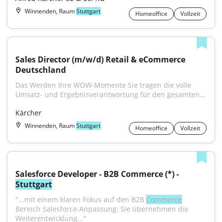
Winnenden, Raum
Stuttgart
Homeoffice
Vollzeit
Sales Director (m/w/d) Retail & eCommerce 
Deutschland
Das Werden Ihre WOW-Momente Sie tragen die volle 
Umsatz- und Ergebnisverantwortung für den gesamten...
Kärcher
Winnenden, Raum
Stuttgart
Homeoffice
Vollzeit
Salesforce Developer - B2B Commerce (*) - 
Stuttgart
"...mit einem klaren Fokus auf den B2B 
Commerce
Bereich Salesforce-Anpassung: Sie übernehmen die 
Weiterentwicklung..."