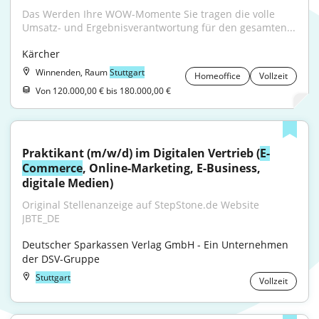
Das Werden Ihre WOW-Momente Sie tragen die volle 
Umsatz- und Ergebnisverantwortung für den gesamten...
Kärcher
Winnenden, Raum
Stuttgart
Homeoffice
Vollzeit
Von 120.000,00 € bis 180.000,00 €
Praktikant (m/w/d) im Digitalen Vertrieb (
E-
Commerce
, Online-Marketing, E-Business, 
digitale Medien)
Original Stellenanzeige auf StepStone.de Website 
JBTE_DE
Deutscher Sparkassen Verlag GmbH - Ein Unternehmen 
der DSV-Gruppe
Stuttgart
Vollzeit