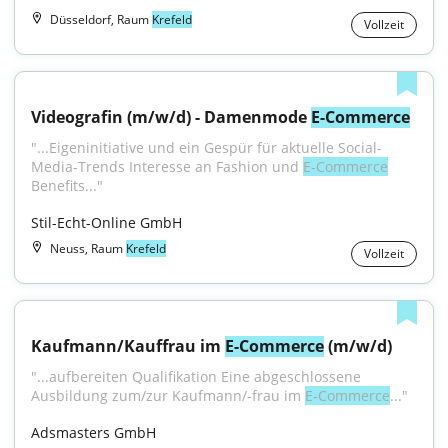
Düsseldorf, Raum
Krefeld
Vollzeit
Videografin (m/w/d) - Damenmode 
E-Commerce
"...Eigeninitiative und ein Gespür für aktuelle Social-
Media-Trends Interesse an Fashion und 
E-Commerce
Benefits..."
Stil-Echt-Online GmbH
Neuss, Raum
Krefeld
Vollzeit
Kaufmann/Kauffrau im 
E-Commerce
 (m/w/d)
"...aufbereiten Qualifikation Eine abgeschlossene 
Ausbildung zum/zur Kaufmann/-frau im 
E-Commerce
..."
Adsmasters GmbH