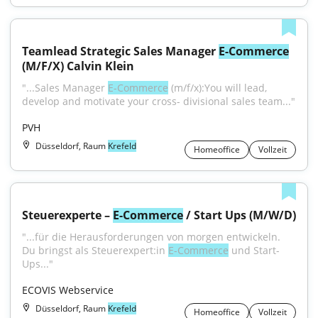
Teamlead Strategic Sales Manager 
E-Commerce
(M/F/X) Calvin Klein
"...Sales Manager 
E-Commerce
 (m/f/x):You will lead, 
develop and motivate your cross- divisional sales team..."
PVH
Düsseldorf, Raum
Krefeld
Homeoffice
Vollzeit
Steuerexperte – 
E-Commerce
 / Start Ups (M/W/D)
"...für die Herausforderungen von morgen entwickeln. 
Du bringst als Steuerexpert:in 
E-Commerce
 und Start-
Ups..."
ECOVIS Webservice
Düsseldorf, Raum
Krefeld
Homeoffice
Vollzeit