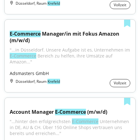
Düsseldorf, Raum
Krefeld
Vollzeit
E-Commerce
 Manager/in mit Fokus Amazon 
(m/w/d)
"...in Düsseldorf. Unsere Aufgabe ist es, Unternehmen im 
E-Commerce
 Bereich zu helfen, ihre Umsätze auf 
Amazon..."
Adsmasters GmbH
Düsseldorf, Raum
Krefeld
Vollzeit
Account Manager 
E-Commerce
 (m/w/d)
"...hinter den erfolgreichsten 
E-Commerce
 Unternehmen 
in DE, AU & CH. Über 150 Online Shops vertrauen uns 
bereits und erreichen..."