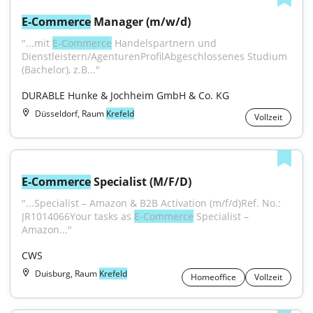
E-Commerce
 Manager (m/w/d)
"...mit 
E-Commerce
 Handelspartnern und 
Dienstleistern/AgenturenProfilAbgeschlossenes Studium 
(Bachelor), z.B..."
DURABLE Hunke & Jochheim GmbH & Co. KG
Düsseldorf, Raum
Krefeld
Vollzeit
E-Commerce
 Specialist (M/F/D)
"...Specialist – Amazon & B2B Activation (m/f/d)Ref. No.: 
JR1014066Your tasks as 
E-Commerce
 Specialist – 
Amazon..."
CWS
Duisburg, Raum
Krefeld
Homeoffice
Vollzeit