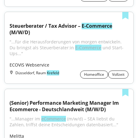
Steuerberater / Tax Advisor – 
E-Commerce
(M/W/D)
"...für die Herausforderungen von morgen entwickeln. 
Du bringst als Steuerberater:in 
E-Commerce
 und Start-
Ups..."
ECOVIS Webservice
Düsseldorf, Raum
Krefeld
Homeoffice
Vollzeit
(Senior) Performance Marketing Manager Im 
Ecommerce - Deutschlandweit (M/W/D)
"...Manager im 
eCommerce
 (m/w/d) – SEA liebst du 
Zahlen, triffst deine Entscheidungen datenbasiert..."
Melitta