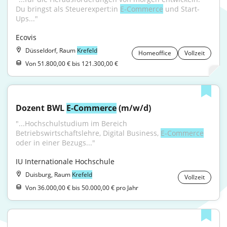
Du bringst als Steuerexpert:in 
E-Commerce
 und Start-
Ups..."
Ecovis
Düsseldorf, Raum
Krefeld
Homeoffice
Vollzeit
Von 51.800,00 € bis 121.300,00 €
Dozent BWL 
E-Commerce
 (m/w/d)
"...Hochschulstudium im Bereich 
Betriebswirtschaftslehre, Digital Business, 
E-Commerce
oder in einer Bezugs..."
IU Internationale Hochschule
Duisburg, Raum
Krefeld
Vollzeit
Von 36.000,00 € bis 50.000,00 € pro Jahr