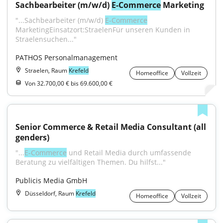
Sachbearbeiter (m/w/d) 
E-Commerce
 Marketing
"...Sachbearbeiter (m/w/d) 
E-Commerce
MarketingEinsatzort:StraelenFür unseren Kunden in 
Straelensuchen..."
PATHOS Personalmanagement
Straelen, Raum
Krefeld
Homeoffice
Vollzeit
Von 32.700,00 € bis 69.600,00 €
Senior Commerce & Retail Media Consultant (all 
genders)
"...
E-Commerce
 und Retail Media durch umfassende 
Beratung zu vielfältigen Themen. Du hilfst..."
Publicis Media GmbH
Düsseldorf, Raum
Krefeld
Homeoffice
Vollzeit