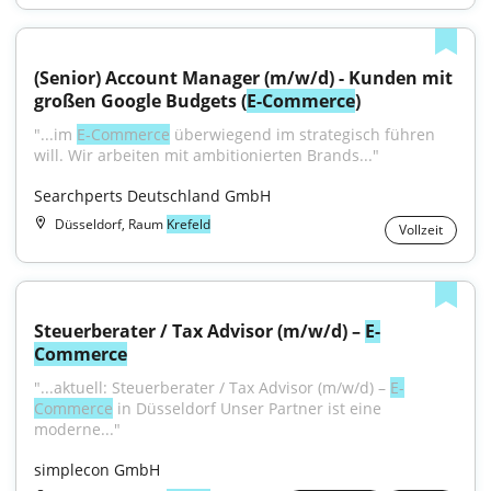
(Senior) Account Manager (m/w/d) - Kunden mit 
großen Google Budgets (
E-Commerce
)
"...im 
E‑Commerce
 überwiegend im strategisch führen 
will. Wir arbeiten mit ambitionierten Brands..."
Searchperts Deutschland GmbH
Düsseldorf, Raum
Krefeld
Vollzeit
Steuerberater / Tax Advisor (m/w/d) – 
E-
Commerce
"...aktuell: Steuerberater / Tax Advisor (m/w/d) – 
E-
Commerce
 in Düsseldorf Unser Partner ist eine 
moderne..."
simplecon GmbH