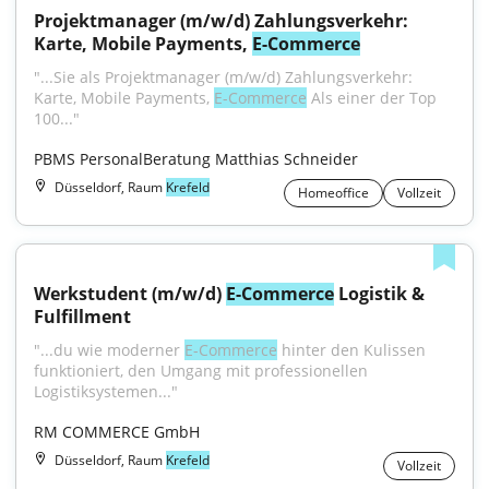
Projektmanager (m/w/d) Zahlungsverkehr: 
Karte, Mobile Payments, 
E-Commerce
"...Sie als Projektmanager (m/w/d) Zahlungsverkehr: 
Karte, Mobile Payments, 
E-Commerce
 Als einer der Top 
100..."
PBMS PersonalBeratung Matthias Schneider
Düsseldorf, Raum
Krefeld
Homeoffice
Vollzeit
Werkstudent (m/w/d) 
E-Commerce
 Logistik & 
Fulfillment
"...du wie moderner 
E-Commerce
 hinter den Kulissen 
funktioniert, den Umgang mit professionellen 
Logistiksystemen..."
RM COMMERCE GmbH
Düsseldorf, Raum
Krefeld
Vollzeit