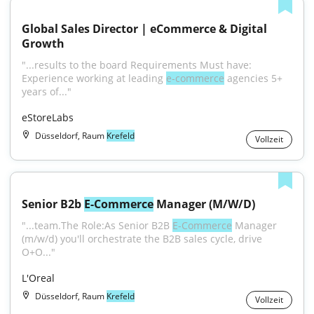
Global Sales Director | eCommerce & Digital 
Growth
"...results to the board Requirements Must have: 
Experience working at leading 
e-commerce
 agencies 5+ 
years of..."
eStoreLabs
Düsseldorf, Raum
Krefeld
Vollzeit
Senior B2b 
E-Commerce
 Manager (M/W/D)
"...team.The Role:As Senior B2B 
E-Commerce
 Manager 
(m/w/d) you'll orchestrate the B2B sales cycle, drive 
O+O..."
L'Oreal
Düsseldorf, Raum
Krefeld
Vollzeit