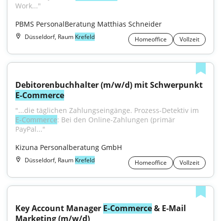
Work..."
PBMS PersonalBeratung Matthias Schneider
Düsseldorf, Raum
Krefeld
Homeoffice
Vollzeit
Debitorenbuchhalter (m/w/d) mit Schwerpunkt 
E-Commerce
"...die täglichen Zahlungseingänge. Prozess-Detektiv im 
E-Commerce
: Bei den Online-Zahlungen (primär 
PayPal..."
Kizuna Personalberatung GmbH
Düsseldorf, Raum
Krefeld
Homeoffice
Vollzeit
Key Account Manager 
E-Commerce
 & E-Mail 
Marketing (m/w/d)