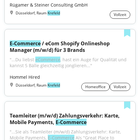
Rügamer & Steiner Consulting GmbH
Düsseldorf, Raum
Krefeld
Vollzeit
E-Commerce
 / eCom Shopify Onlineshop 
Manager (m/w/d) für 3 Brands
"...Du liebst 
eCommerce
, hast ein Auge für Qualität und 
kannst 5 Bälle gleichzeitig jonglieren..."
Hommel Hired
Düsseldorf, Raum
Krefeld
Homeoffice
Vollzeit
Teamleiter (m/w/d) Zahlungsverkehr: Karte, 
Mobile Payments, 
E-Commerce
"...Sie als Teamleiter (m/w/d) Zahlungsverkehr: Karte, 
Mobile Payments, 
E-Commerce
 Als "Great Place to 