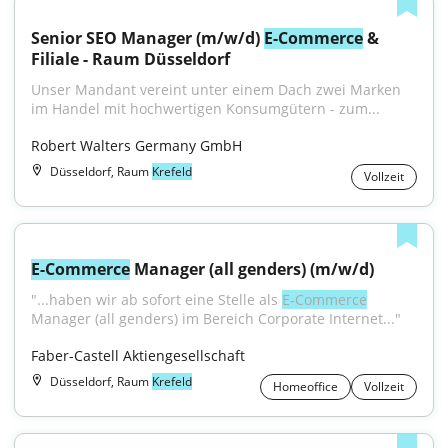
Senior SEO Manager (m/w/d) 
E-Commerce
 & 
Filiale - Raum Düsseldorf
Unser Mandant vereint unter einem Dach zwei Marken 
im Handel mit hochwertigen Konsumgütern - zum...
Robert Walters Germany GmbH
Düsseldorf, Raum
Krefeld
Vollzeit
E-Commerce
 Manager (all genders) (m/w/d)
"...haben wir ab sofort eine Stelle als 
E‑Commerce
Manager (all genders) im Bereich Corporate Internet..."
Faber-Castell Aktiengesellschaft
Düsseldorf, Raum
Krefeld
Homeoffice
Vollzeit