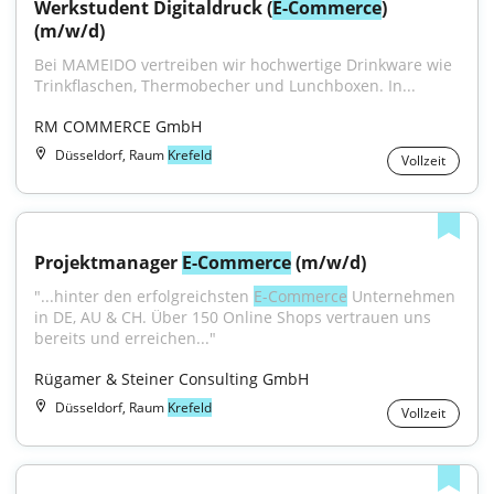
Werkstudent Digitaldruck (
E-Commerce
) 
(m/w/d)
Bei MAMEIDO vertreiben wir hochwertige Drinkware wie 
Trinkflaschen, Thermobecher und Lunchboxen. In...
RM COMMERCE GmbH
Düsseldorf, Raum
Krefeld
Vollzeit
Projektmanager 
E-Commerce
 (m/w/d)
"...hinter den erfolgreichsten 
E-Commerce
 Unternehmen 
in DE, AU & CH. Über 150 Online Shops vertrauen uns 
bereits und erreichen..."
Rügamer & Steiner Consulting GmbH
Düsseldorf, Raum
Krefeld
Vollzeit