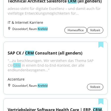
Technical Architect Salesforce 
CRM
 (all genders)
adesso steht für digitale Exzellenz – und damit auch für 
vielfältige Entwicklungsmöglichkeiten für...
IT & Internet Karriere
Düsseldorf, Raum
Krefeld
Homeoffice
Vollzeit
SAP CX / 
CRM
 Consultant (all genders)
"...zu beschleunigen. Wir verstehen das Thema SAP 
CX/
CRM
 in einem End-to-End-Kontext, der alle 
endkundenbezogenen..."
Accenture
Düsseldorf, Raum
Krefeld
Vollzeit
Vertriebsleiter Software Health Care | ERP, 
CRM
, 