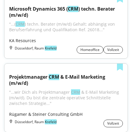
Microsoft Dynamics 365 (
CRM
) techn. Berater 
(m/w/d)
"...(
CRM
) techn. Berater (m/w/d) Gehalt: abhängig von 
Berufserfahrung und Qualifikation Ref. 26018..."
KA Resources
Düsseldorf, Raum
Krefeld
Homeoffice
Vollzeit
Projektmanager 
CRM
 & E-Mail Marketing 
(m/w/d)
"...wir Dich als Projektmanager 
CRM
 & E-Mail Marketing 
(m/w/d). Du bist die zentrale operative Schnittstelle 
zwischen Strategie..."
Rügamer & Steiner Consulting GmbH
Düsseldorf, Raum
Krefeld
Vollzeit