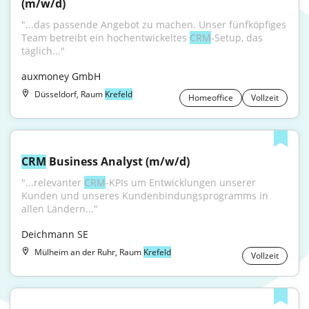
(m/w/d)
"...das passende Angebot zu machen. Unser fünfköpfiges 
Team betreibt ein hochentwickeltes 
CRM
-Setup, das 
täglich..."
auxmoney GmbH
Düsseldorf, Raum
Krefeld
Homeoffice
Vollzeit
CRM
 Business Analyst (m/w/d)
"...relevanter 
CRM
-KPIs um Entwicklungen unserer 
Kunden und unseres Kundenbindungsprogramms in 
allen Ländern..."
Deichmann SE
Mülheim an der Ruhr, Raum
Krefeld
Vollzeit