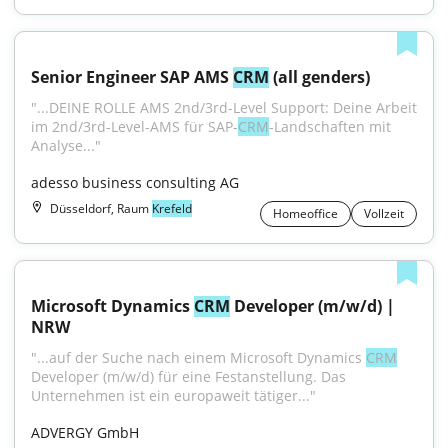
Senior Engineer SAP AMS 
CRM
 (all genders)
"...DEINE ROLLE AMS 2nd/3rd-Level Support: Deine Arbeit 
im 2nd/3rd-Level-AMS für SAP-
CRM
-Landschaften mit 
Analyse..."
adesso business consulting AG
Düsseldorf, Raum
Krefeld
Homeoffice
Vollzeit
Microsoft Dynamics 
CRM
 Developer (m/w/d) | 
NRW
"...auf der Suche nach einem Microsoft Dynamics 
CRM
Developer (m/w/d) für eine Festanstellung. Das 
Unternehmen ist ein europaweit tätiger..."
ADVERGY GmbH