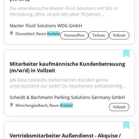
Die amerikanische Master Fluid Solutions mit Sitz in 
Perrysburg, Ohio, ist ein seit über 70 Jahren...
Master Fluid Solutions WDG GmbH
Düsseldorf, Raum
Krefeld
Homeoffice
Teilzeit
Vollzeit
Mitarbeiter kaufmännische Kundenbetreuung 
(m/w/d) in Vollzeit
Job DescriptionDu stehst deinen Kunden gerne 
unterstützend zur Seite? Du bearbeitest selbstständig...
Scheidt & Bachmann Parking Solutions Germany GmbH
Mönchengladbach, Raum
Krefeld
Vollzeit
Vertriebsmitarbeiter Außendienst - Akquise / 