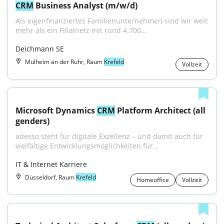
CRM
 Business Analyst (m/w/d)
Als eigenfinanziertes Familienunternehmen sind wir weit 
mehr als ein Filialnetz mit rund 4.700...
Deichmann SE
Mülheim an der Ruhr, Raum
Krefeld
Vollzeit
Microsoft Dynamics 
CRM
 Platform Architect (all 
genders)
adesso steht für digitale Exzellenz – und damit auch für 
vielfältige Entwicklungsmöglichkeiten für...
IT & Internet Karriere
Düsseldorf, Raum
Krefeld
Homeoffice
Vollzeit