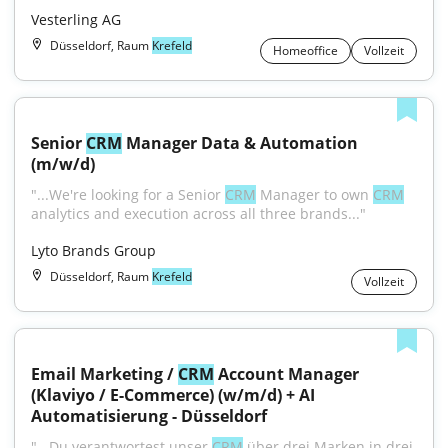
Vesterling AG
Düsseldorf, Raum
Krefeld
Homeoffice
Vollzeit
Senior 
CRM
 Manager Data & Automation 
(m/w/d)
"...We're looking for a Senior 
CRM
 Manager to own 
CRM
analytics and execution across all three brands..."
Lyto Brands Group
Düsseldorf, Raum
Krefeld
Vollzeit
Email Marketing / 
CRM
 Account Manager 
(Klaviyo / E-Commerce) (w/m/d) + AI 
Automatisierung - Düsseldorf
"...Du verantwortest unser 
CRM
 über drei Marken in drei 