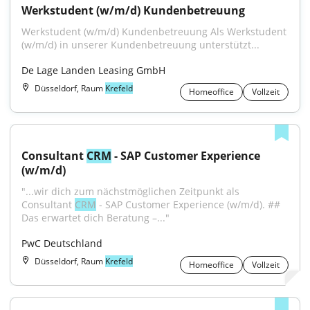
Werkstudent (w/m/d) Kundenbetreuung
Werkstudent (w/m/d) Kundenbetreuung Als Werkstudent 
(w/m/d) in unserer Kundenbetreuung unterstützt...
De Lage Landen Leasing GmbH
Düsseldorf, Raum
Krefeld
Homeoffice
Vollzeit
Consultant 
CRM
 - SAP Customer Experience 
(w/m/d)
"...wir dich zum nächstmöglichen Zeitpunkt als 
Consultant 
CRM
 - SAP Customer Experience (w/m/d). ## 
Das erwartet dich Beratung –..."
PwC Deutschland
Düsseldorf, Raum
Krefeld
Homeoffice
Vollzeit