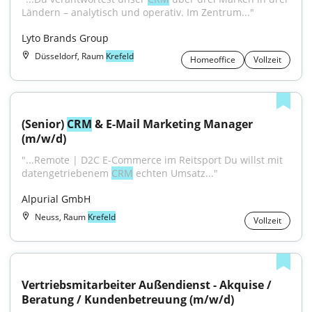
Ländern – analytisch und operativ. Im Zentrum..."
Lyto Brands Group
Düsseldorf, Raum
Krefeld
Homeoffice
Vollzeit
(Senior) 
CRM
 & E-Mail Marketing Manager 
(m/w/d)
"...Remote | D2C E-Commerce im Reitsport Du willst mit 
datengetriebenem 
CRM
 echten Umsatz..."
Alpurial GmbH
Neuss, Raum
Krefeld
Vollzeit
Vertriebsmitarbeiter Außendienst - Akquise / 
Beratung / Kundenbetreuung (m/w/d)