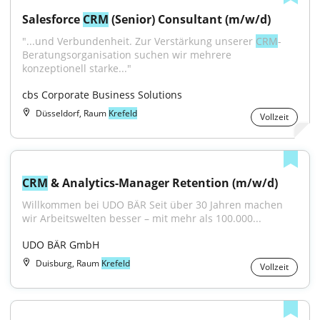
Salesforce 
CRM
 (Senior) Consultant (m/w/d)
"...und Verbundenheit. Zur Verstärkung unserer 
CRM
-
Beratungsorganisation suchen wir mehrere 
konzeptionell starke..."
cbs Corporate Business Solutions
Düsseldorf, Raum
Krefeld
Vollzeit
CRM
 & Analytics-Manager Retention (m/w/d)
Willkommen bei UDO BÄR Seit über 30 Jahren machen 
wir Arbeitswelten besser – mit mehr als 100.000...
UDO BÄR GmbH
Duisburg, Raum
Krefeld
Vollzeit