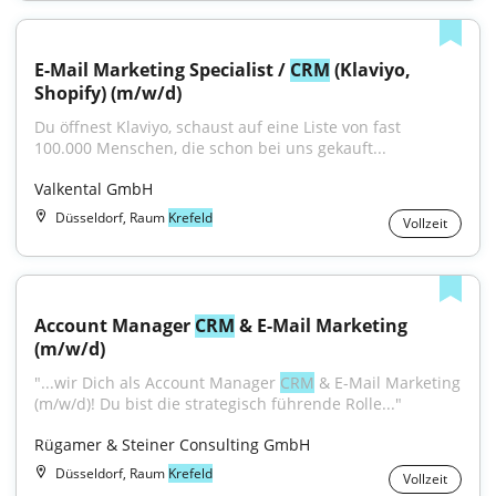
E-Mail Marketing Specialist / 
CRM
 (Klaviyo, 
Shopify) (m/w/d)
Du öffnest Klaviyo, schaust auf eine Liste von fast 
100.000 Menschen, die schon bei uns gekauft...
Valkental GmbH
Düsseldorf, Raum
Krefeld
Vollzeit
Account Manager 
CRM
 & E-Mail Marketing 
(m/w/d)
"...wir Dich als Account Manager 
CRM
 & E-Mail Marketing 
(m/w/d)! Du bist die strategisch führende Rolle..."
Rügamer & Steiner Consulting GmbH
Düsseldorf, Raum
Krefeld
Vollzeit