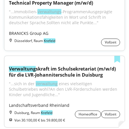
Technical Property Manager (m/w/d)
"...Immobilien-
Verwaltungs
-ProgrammenAusgeprägte 
Kommunikationsfähigkeiten in Wort und Schrift in 
deutscher Sprache.Sollten nicht alle Punkte..."
BRANICKS Group AG
Düsseldorf, Raum
Krefeld
Vollzeit
Verwaltung
skraft im Schulsekretariat (m/w/d) 
für die LVR-Johanniterschule in Duisburg
"...sich in der 
Verwaltung
 eines vielseitigen 
Schulbetriebes wohl?An den LVR-Förderschulen werden 
Kinder und Jugendliche..."
Landschaftsverband Rheinland
Duisburg, Raum
Krefeld
Homeoffice
Vollzeit
Von 30.100,00 € bis 59.800,00 €