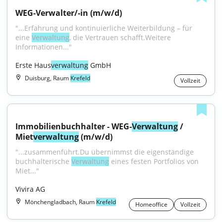
WEG-Verwalter/-in (m/w/d)
"...Erfahrung und kontinuierliche Weiterbildung – für 
eine 
Verwaltung
, die Vertrauen schafft.Weitere 
Informationen..."
Erste Haus
verwaltung
 GmbH
Duisburg, Raum
Krefeld
Vollzeit
Immobilienbuchhalter - WEG-
Verwaltung
 / 
Miet
verwaltung
 (m/w/d)
"...zusammenführt.Du übernimmst die eigenständige 
buchhalterische 
Verwaltung
 eines festen Portfolios von 
Miet..."
Vivira AG
Mönchengladbach, Raum
Krefeld
Homeoffice
Vollzeit