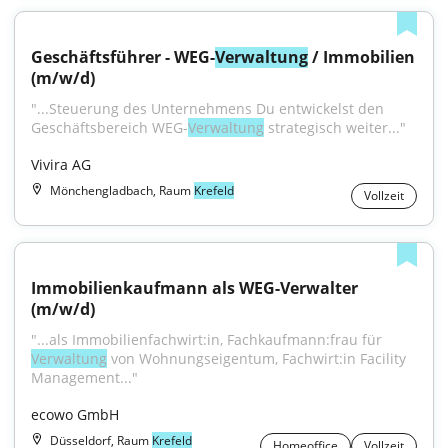
Geschäftsführer - WEG-
Verwaltung
 / Immobilien 
(m/w/d)
"...Steuerung des Unternehmens Du entwickelst den 
Geschäftsbereich WEG-
Verwaltung
 strategisch weiter..."
Vivira AG
Mönchengladbach, Raum
Krefeld
Vollzeit
Immobilienkaufmann als WEG-Verwalter 
(m/w/d)
"...als Immobilienfachwirt:in, Fachkaufmann:frau für 
Verwaltung
 von Wohnungseigentum, Fachwirt:in Facility 
Management..."
ecowo GmbH
Düsseldorf, Raum
Krefeld
Homeoffice
Vollzeit