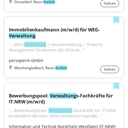
Düsseldorf, Raum
Krefeld
Vollzeit
Immobilienkaufmann (m/w/d) für WEG-
Verwaltung
"...WEG-
Verwaltung
 | Hausverwaltung | Property 
Management Sie kennen die Abläufe..."
persoperm GmbH
Mönchengladbach, Raum
Krefeld
Vollzeit
Bewerbungspool: 
Verwaltung
s-Fachkräfte für 
IT.NRW (m/w/d)
"...Bewerbungspool: 
Verwaltungs
-Fachkräfte für IT.NRW 
(m/w/d)Ihre Mission: NRW vorwärtsbringenBei..."
Information und Technik Nordrhein-Westfalen (IT.NRW)