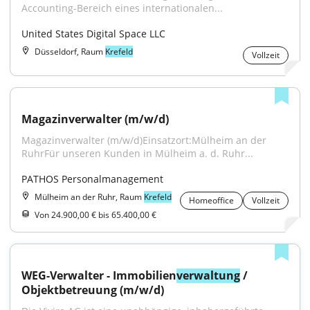
Accounting-Bereich eines internationalen...
United States Digital Space LLC
Düsseldorf, Raum
Krefeld
Vollzeit
Magazinverwalter (m/w/d)
Magazinverwalter (m/w/d)Einsatzort:Mülheim an der 
RuhrFür unseren Kunden in Mülheim a. d. Ruhr...
PATHOS Personalmanagement
Mülheim an der Ruhr, Raum
Krefeld
Homeoffice
Vollzeit
Von 24.900,00 € bis 65.400,00 €
WEG-Verwalter - Immobilien
verwaltung
 / 
Objektbetreuung (m/w/d)