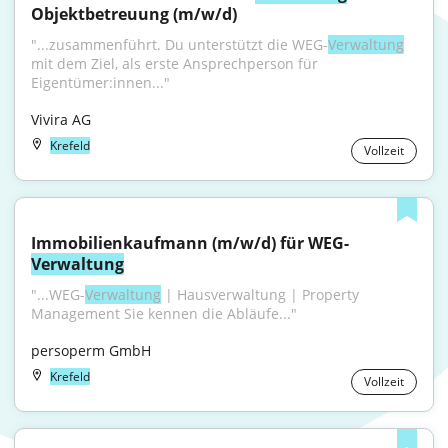
Objektbetreuung (m/w/d)
"...zusammenführt. Du unterstützt die WEG-
Verwaltung
mit dem Ziel, als erste Ansprechperson für 
Eigentümer:innen..."
Vivira AG
Krefeld
Vollzeit
Immobilienkaufmann (m/w/d) für WEG-
Verwaltung
"...WEG-
Verwaltung
 | Hausverwaltung | Property 
Management Sie kennen die Abläufe..."
persoperm GmbH
Krefeld
Vollzeit