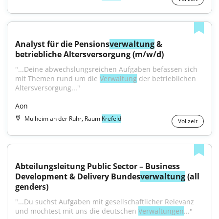
Analyst für die Pensions
verwaltung
 & 
betriebliche Altersversorgung (m/w/d)
"...Deine abwechslungsreichen Aufgaben befassen sich 
mit Themen rund um die 
Verwaltung
 der betrieblichen 
Altersversorgung..."
Aon
Mülheim an der Ruhr, Raum
Krefeld
Vollzeit
Abteilungsleitung Public Sector – Business 
Development & Delivery Bundes
verwaltung
 (all 
genders)
"...Du suchst Aufgaben mit gesellschaftlicher Relevanz 
und möchtest mit uns die deutschen 
Verwaltungen
..."