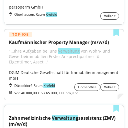
persoperm GmbH
Oberhausen, Raum
Krefeld
Vollzeit
TOP-JOB
Kaufmännischer Property Manager (m/w/d)
"...Ihre Aufgaben bei uns 
Verwaltung
 von Wohn- und 
Gewerbeimmobilien Erster Ansprechpartner für 
Eigentümer, Asset..."
DGIM Deutsche Gesellschaft für Immobilienmanagement 
mbH
Düsseldorf, Raum
Krefeld
Homeoffice
Vollzeit
Von 46.000,00 € bis 65.000,00 € pro Jahr
Zahnmedizinische 
Verwaltung
sassistenz (ZMV) 
(m/w/d)