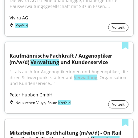
Die Vivira AG ist eine unabhängige, inhabergeführte 
Hausverwaltungsgesellschaft mit Sitz in Essen....
Vivira AG
Krefeld
Vollzeit
Kaufmännische Fachkraft / Augenoptiker 
(m/w/d) 
Verwaltung
 und Kundenservice
"...als auch für Augenoptikerinnen und Augenoptiker, die 
ihren Schwerpunkt stärker auf 
Verwaltung
, Organisation 
und Kundenservice..."
Peter Hubben GmbH
Neukirchen-Vluyn, Raum
Krefeld
Vollzeit
Mitarbeiter/in Buchhaltung (m/w/d) - On Rail 