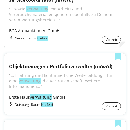
Servicekoordinator (m/w/d)
"...sowie 
Verwaltung
 von Arbeits- und 
Verbrauchsmaterialien gehören ebenfalls zu Deinem 
Verantwortungsbereich..."
BCA Autoauktionen GmbH
Neuss, Raum
Krefeld
Vollzeit
Objektmanager / Portfolioverwalter (m/w/d)
"...Erfahrung und kontinuierliche Weiterbildung – für 
eine 
Verwaltung
, die Vertrauen schafft.Weitere 
Informationen..."
Erste Haus
verwaltung
 GmbH
Duisburg, Raum
Krefeld
Vollzeit