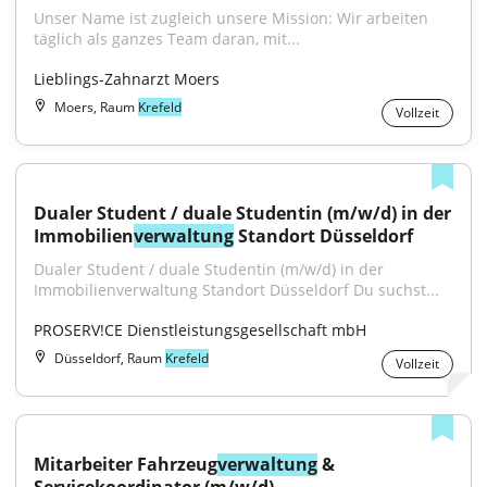
Unser Name ist zugleich unsere Mission: Wir arbeiten 
täglich als ganzes Team daran, mit...
Lieblings-Zahnarzt Moers
Moers, Raum
Krefeld
Vollzeit
Dualer Student / duale Studentin (m/w/d) in der 
Immobilien
verwaltung
 Standort Düsseldorf
Dualer Student / duale Studentin (m/w/d) in der 
Immobilienverwaltung Standort Düsseldorf Du suchst...
PROSERV!CE Dienstleistungsgesellschaft mbH
Düsseldorf, Raum
Krefeld
Vollzeit
Mitarbeiter Fahrzeug
verwaltung
 & 