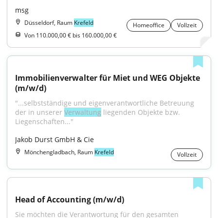
msg
Düsseldorf, Raum
Krefeld
Homeoffice
Vollzeit
Von 110.000,00 € bis 160.000,00 €
Immobilienverwalter für Miet und WEG Objekte 
(m/w/d)
"...selbstständige und eigenverantwortliche Betreuung 
der in unserer 
Verwaltung
 liegenden Objekte bzw. 
Liegenschaften..."
Jakob Durst GmbH & Cie
Mönchengladbach, Raum
Krefeld
Vollzeit
Head of Accounting (m/w/d)
Sie möchten die Verantwortung für den gesamten 