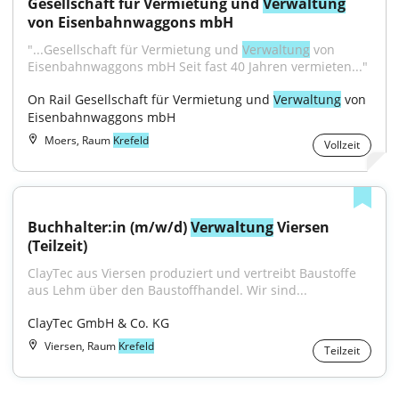
Gesellschaft für Vermietung und 
Verwaltung
von Eisenbahnwaggons mbH
"...Gesellschaft für Vermietung und 
Verwaltung
 von 
Eisenbahnwaggons mbH Seit fast 40 Jahren vermieten..."
On Rail Gesellschaft für Vermietung und 
Verwaltung
 von 
Eisenbahnwaggons mbH
Moers, Raum
Krefeld
Vollzeit
Buchhalter:in (m/w/d) 
Verwaltung
 Viersen 
(Teilzeit)
ClayTec aus Viersen produziert und vertreibt Baustoffe 
aus Lehm über den Baustoffhandel. Wir sind...
ClayTec GmbH & Co. KG
Viersen, Raum
Krefeld
Teilzeit