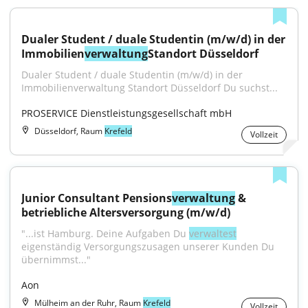
Dualer Student / duale Studentin (m/w/d) in der 
Immobilien
verwaltung
Standort Düsseldorf
Dualer Student / duale Studentin (m/w/d) in der 
Immobilienverwaltung Standort Düsseldorf Du suchst...
PROSERVICE Dienstleistungsgesellschaft mbH
Düsseldorf, Raum
Krefeld
Vollzeit
Junior Consultant Pensions
verwaltung
 & 
betriebliche Altersversorgung (m/w/d)
"...ist Hamburg. Deine Aufgaben Du 
verwaltest
eigenständig Versorgungszusagen unserer Kunden Du 
übernimmst..."
Aon
Mülheim an der Ruhr, Raum
Krefeld
Vollzeit