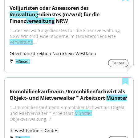
Volljuristen oder Assessoren des 
Verwaltung
sdienstes (m/w/d) für die 
Finanz
verwaltung
 NRW
"...des Verwaltungsdienstes für die Finanzverwaltung 
NRW Wir sind eine moderne, mitarbeiterorientierte 
Verwaltung
..."
Oberfinanzdirektion Nordrhein-Westfalen
Münster
Teilzeit
Immobilienkaufmann /Immobilienfachwirt als 
Objekt- und Mietverwalter * Arbeitsort 
Münster
"...Immobilienkaufmann /Immobilienfachwirt als Objekt- 
und Mietverwalter * Arbeitsort 
Münster
Objektverwaltung..."
in-west Partners GmbH