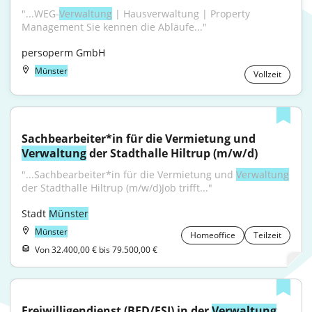
"...WEG-
Verwaltung
 | Hausverwaltung | Property 
Management Sie kennen die Abläufe..."
persoperm GmbH
Münster
Vollzeit
Sachbearbeiter*in für die Vermietung und 
Verwaltung
 der Stadthalle Hiltrup (m/w/d)
"...Sachbearbeiter*in für die Vermietung und 
Verwaltung
der Stadthalle Hiltrup (m/w/d)Job trifft..."
Stadt 
Münster
Münster
Homeoffice
Teilzeit
Von 32.400,00 € bis 79.500,00 €
Freiwilligendienst (BFD/FSJ) in der 
Verwaltung