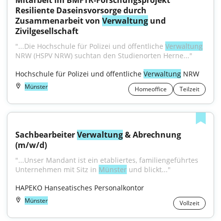
Mitarbeit im BMFTR-Forschungsprojekt 
Resiliente Daseinsvorsorge durch 
Zusammenarbeit von 
Verwaltung
 und 
Zivilgesellschaft
"...Die Hochschule für Polizei und öffentliche 
Verwaltung
NRW (HSPV NRW) suchtan den Studienorten Herne..."
Hochschule für Polizei und öffentliche 
Verwaltung
 NRW
Münster
Homeoffice
Teilzeit
Sachbearbeiter 
Verwaltung
 & Abrechnung 
(m/w/d)
"...Unser Mandant ist ein etabliertes, familiengeführtes 
Unternehmen mit Sitz in 
Münster
 und blickt..."
HAPEKO Hanseatisches Personalkontor
Münster
Vollzeit