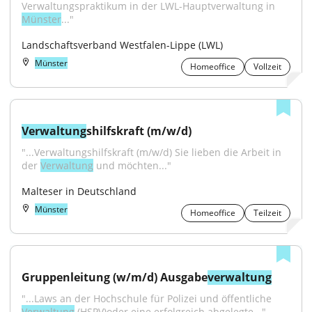
Verwaltungspraktikum in der LWL-Hauptverwaltung in 
Münster
..."
Landschaftsverband Westfalen-Lippe (LWL)
Münster
Homeoffice
Vollzeit
Verwaltung
shilfskraft (m/w/d)
"...Verwaltungshilfskraft (m/w/d) Sie lieben die Arbeit in 
der 
Verwaltung
 und möchten..."
Malteser in Deutschland
Münster
Homeoffice
Teilzeit
Gruppenleitung (w/m/d) Ausgabe
verwaltung
"...Laws an der Hochschule für Polizei und öffentliche 
Verwaltung
 (HSPV)oder eine erfolgreich abgelegte..."