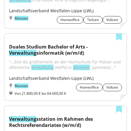
Landschaftsverband Westfalen-Lippe (LWL)
Münster
Homeoffice
Teilzeit
Vollzeit
Duales Studium Bachelor of Arts - 
Verwaltung
sinformatik (w/m/d)
"...bist du größtenteils an der Hochschule für Polizei und 
öffentliche 
Verwaltung
 (HSPV) in 
Münster
, sammelst..."
Landschaftsverband Westfalen-Lippe (LWL)
Münster
Homeoffice
Vollzeit
Von 21.800,00 € bis 64.600,00 €
Verwaltung
sstation im Rahmen des 
Rechtsreferendariates (w/m/d)