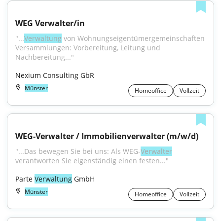
WEG Verwalter/in
"...
Verwaltung
 von Wohnungseigentümergemeinschaften 
Versammlungen: Vorbereitung, Leitung und 
Nachbereitung..."
Nexium Consulting GbR
Münster
Homeoffice
Vollzeit
WEG-Verwalter / Immobilienverwalter (m/w/d)
"...Das bewegen Sie bei uns: Als WEG-
Verwalter
verantworten Sie eigenständig einen festen..."
Parte 
Verwaltung
 GmbH
Münster
Homeoffice
Vollzeit