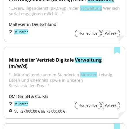
"...Freiwilligendienst (BFD/FSJ) in der 
Verwaltung
 Wer sich 
sozial engagieren möchte..."
Malteser in Deutschland
Münster
Homeoffice
Vollzeit
Mitarbeiter Vertrieb Digitale 
Verwaltung
(m/w/d)
"...Mitarbeitende an den Standorten 
Münster
, Leisnig, 
Essen und Chemnitz sowie in unseren 
Servicestellen.Das..."
DMI GmbH & Co. KG
Münster
Homeoffice
Vollzeit
Von 27.900,00 € bis 73.000,00 €