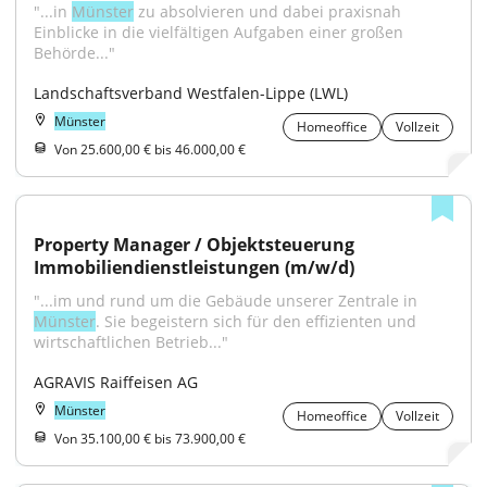
"...in 
Münster
 zu absolvieren und dabei praxisnah 
Einblicke in die vielfältigen Aufgaben einer großen 
Behörde..."
Landschaftsverband Westfalen-Lippe (LWL)
Münster
Homeoffice
Vollzeit
Von 25.600,00 € bis 46.000,00 €
Property Manager / Objektsteuerung 
Immobiliendienstleistungen (m/w/d)
"...im und rund um die Gebäude unserer Zentrale in 
Münster
. Sie begeistern sich für den effizienten und 
wirtschaftlichen Betrieb..."
AGRAVIS Raiffeisen AG
Münster
Homeoffice
Vollzeit
Von 35.100,00 € bis 73.900,00 €