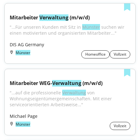
Mitarbeiter 
Verwaltung
 (m/w/d)
"...Für unseren Kunden mit Sitz in 
Münster
 suchen wir 
einen motivierten und organisierten Mitarbeiter..."
DIS AG Germany
Münster
Homeoffice
Vollzeit
Mitarbeiter WEG-
Verwaltung
 (m/w/d)
"...auf die professionelle 
Verwaltung
 von 
Wohnungseigentümergemeinschaften. Mit einer 
serviceorientierten Arbeitsweise..."
Michael Page
Münster
Vollzeit