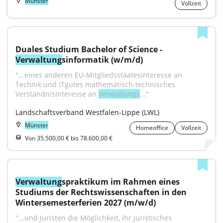
Münster
Vollzeit
Duales Studium Bachelor of Science - 
Verwaltung
sinformatik (w/m/d)
"...eines anderen EU-MitgliedsstaatesInteresse an 
Technik und ITgutes mathematisch-technisches 
VerständnisInteresse an 
Verwaltungs
..."
Landschaftsverband Westfalen-Lippe (LWL)
Münster
Homeoffice
Vollzeit
Von 35.500,00 € bis 78.600,00 €
Verwaltung
spraktikum im Rahmen eines 
Studiums der Rechtswissenschaften in den 
Wintersemesterferien 2027 (m/w/d)
"...und Juristen die Möglichkeit, ihr juristisches 