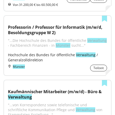
Von 31.200,00 € bis 60.500,00 €
Professorin / Professor für Informatik (m/w/d, 
Besoldungsgruppe W 2)
"...Die Hochschule des Bundes für öffentliche 
Verwaltung
- Fachbereich Finanzen - in 
Münster
 sucht..."
Hochschule des Bundes für öffentliche 
Verwaltung
 / 
Generalzolldirektion
Münster
Teilzeit
Kaufmännischer Mitarbeiter (m/w/d) - Büro & 
Verwaltung
"...von Korrespondenz sowie telefonische und 
schriftliche Kommunikation Pflege und 
Verwaltung
 von 
Stammdaten Erstellung..."