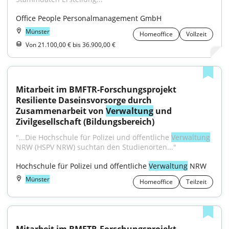
Office People Personalmanagement GmbH
Münster
Homeoffice
Vollzeit
Von 21.100,00 € bis 36.900,00 €
Mitarbeit im BMFTR-Forschungsprojekt 
Resiliente Daseinsvorsorge durch 
Zusammenarbeit von 
Verwaltung
 und 
Zivilgesellschaft (Bildungsbereich)
"...Die Hochschule für Polizei und öffentliche 
Verwaltung
NRW (HSPV NRW) suchtan den Studienorten..."
Hochschule für Polizei und öffentliche 
Verwaltung
 NRW
Münster
Homeoffice
Teilzeit