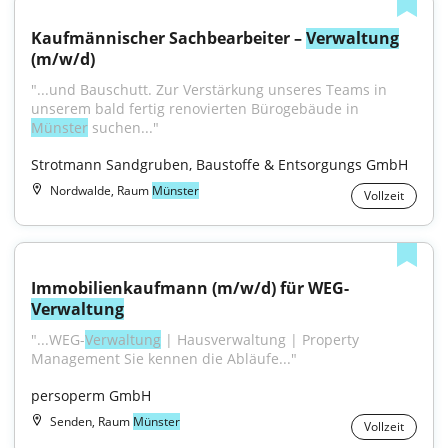
Kaufmännischer Sachbearbeiter – 
Verwaltung
(m/w/d)
"...und Bauschutt. Zur Verstärkung unseres Teams in 
unserem bald fertig renovierten Bürogebäude in 
Münster
 suchen..."
Strotmann Sandgruben, Baustoffe & Entsorgungs GmbH
Nordwalde, Raum
Münster
Vollzeit
Immobilienkaufmann (m/w/d) für WEG-
Verwaltung
"...WEG-
Verwaltung
 | Hausverwaltung | Property 
Management Sie kennen die Abläufe..."
persoperm GmbH
Senden, Raum
Münster
Vollzeit