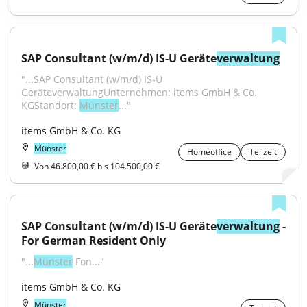
SAP Consultant (w/m/d) IS-U Geräte
verwaltung
"...SAP Consultant (w/m/d) IS-U 
GeräteverwaltungUnternehmen: items GmbH & Co. 
KGStandort: 
Münster
..."
items GmbH & Co. KG
Münster
Homeoffice
Teilzeit
Von 46.800,00 € bis 104.500,00 €
SAP Consultant (w/m/d) IS-U Geräte
verwaltung
 - 
For German Resident Only
"...
Münster
 Fon..."
items GmbH & Co. KG
Münster