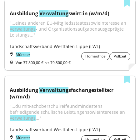
Ausbildung 
Verwaltung
swirt:in (w/m/d)
"...eines anderen EU-MitgliedsstaatessowieInteresse an 
Verwaltungs
- und Organisationsaufgabenausgeprägte 
Leistungs..."
Landschaftsverband Westfalen-Lippe (LWL)
Münster
Homeoffice
Vollzeit
Von 37.800,00 € bis 79.800,00 €
Ausbildung 
Verwaltung
sfachangestellte:r 
(w/m/d)
"...du mitFachoberschulreifeundmindestens 
befriedigende schulische LeistungensowieInteresse an 
Verwaltungs
..."
Landschaftsverband Westfalen-Lippe (LWL)
Münster
Homeoffice
Vollzeit