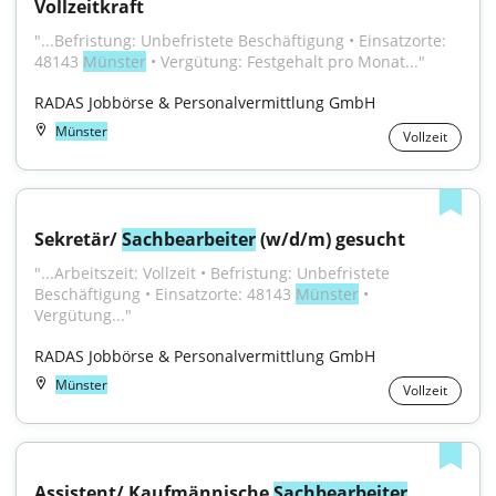
Vollzeitkraft
"...Befristung: Unbefristete Beschäftigung • Einsatzorte: 
48143 
Münster
 • Vergütung: Festgehalt pro Monat..."
RADAS Jobbörse & Personalvermittlung GmbH
Münster
Vollzeit
Sekretär/ 
Sachbearbeiter
 (w/d/m) gesucht
"...Arbeitszeit: Vollzeit • Befristung: Unbefristete 
Beschäftigung • Einsatzorte: 48143 
Münster
 • 
Vergütung..."
RADAS Jobbörse & Personalvermittlung GmbH
Münster
Vollzeit
Assistent/ Kaufmännische 
Sachbearbeiter