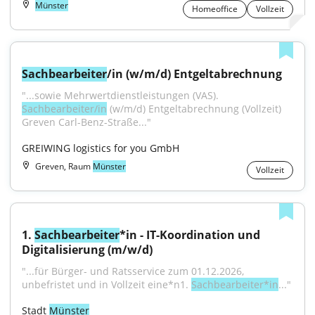
Münster
Homeoffice
Vollzeit
Sachbearbeiter
/in (w/m/d) Entgeltabrechnung
"...sowie Mehrwertdienstleistungen (VAS). 
Sachbearbeiter/in
 (w/m/d) Entgeltabrechnung (Vollzeit) 
Greven Carl-Benz-Straße..."
GREIWING logistics for you GmbH
Greven, Raum
Münster
Vollzeit
1. 
Sachbearbeiter
*in - IT-Koordination und 
Digitalisierung (m/w/d)
"...für Bürger- und Ratsservice zum 01.12.2026, 
unbefristet und in Vollzeit eine*n1. 
Sachbearbeiter*in
..."
Stadt 
Münster