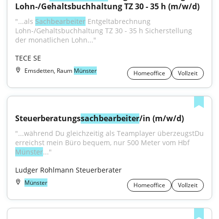
Lohn-/Gehaltsbuchhaltung TZ 30 - 35 h (m/w/d)
"...als 
Sachbearbeiter
 Entgeltabrechnung 
Lohn-/Gehaltsbuchhaltung TZ 30 - 35 h Sicherstellung 
der monatlichen Lohn..."
TECE SE
Emsdetten, Raum
Münster
Homeoffice
Vollzeit
Steuerberatungs
sachbearbeiter
/in (m/w/d)
"...während Du gleichzeitig als Teamplayer überzeugstDu 
erreichst mein Büro bequem, nur 500 Meter vom Hbf 
Münster
..."
Ludger Rohlmann Steuerberater
Münster
Homeoffice
Vollzeit