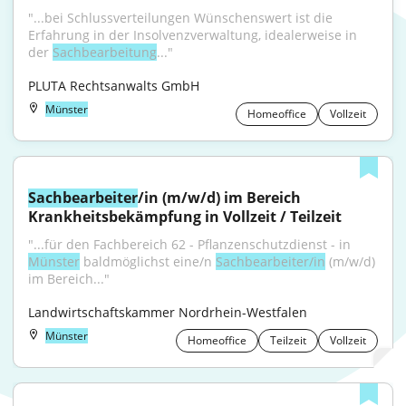
"...bei Schlussverteilungen Wünschenswert ist die 
Erfahrung in der Insolvenzverwaltung, idealerweise in 
der 
Sachbearbeitung
..."
PLUTA Rechtsanwalts GmbH
Münster
Homeoffice
Vollzeit
Sachbearbeiter
/in (m/w/d) im Bereich 
Krankheitsbekämpfung in Vollzeit / Teilzeit
"...für den Fachbereich 62 - Pflanzenschutzdienst - in 
Münster
 baldmöglichst eine/n 
Sachbearbeiter/in
 (m/w/d) 
im Bereich..."
Landwirtschaftskammer Nordrhein-Westfalen
Münster
Homeoffice
Teilzeit
Vollzeit