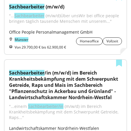
Sachbearbeiter
 (m/w/d)
"...
Sachbearbeiter
 (m/w/d)Über unsWir bei office people 
bringen täglich tausende Menschen mit unserem..."
Office People Personalmanagement GmbH
Münster
Homeoffice
Vollzeit
Von 29.700,00 € bis 62.900,00 €
Sachbearbeiter
/in (m/w/d) im Bereich 
Krankheitsbekämpfung mit dem Schwerpunkt 
Getreide, Raps und Mais im Sachbereich 
"Pflanzenschutz in Ackerbau und Grünland" - 
Landwirtschaftskammer Nordrhein-Westfal
"...eine/n 
Sachbearbeiter/in
 (m/w/d) im Bereich 
Krankheitsbekämpfung mit dem Schwerpunkt Getreide, 
Raps..."
Landwirtschaftskammer Nordrhein-Westfalen