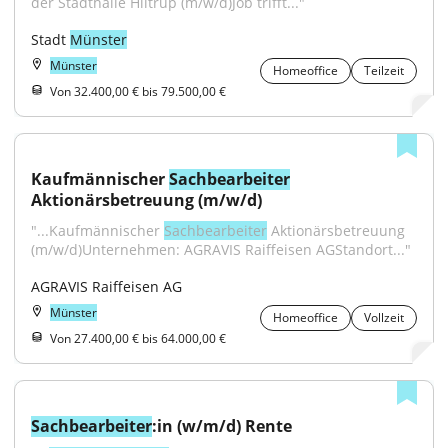
der Stadthalle Hiltrup (m/w/d)Job trifft..."
Stadt 
Münster
Münster
Homeoffice
Teilzeit
Von 32.400,00 € bis 79.500,00 €
Kaufmännischer 
Sachbearbeiter
Aktionärsbetreuung (m/w/d)
"...Kaufmännischer 
Sachbearbeiter
 Aktionärsbetreuung 
(m/w/d)Unternehmen: AGRAVIS Raiffeisen AGStandort..."
AGRAVIS Raiffeisen AG
Münster
Homeoffice
Vollzeit
Von 27.400,00 € bis 64.000,00 €
Sachbearbeiter
:in (w/m/d) Rente