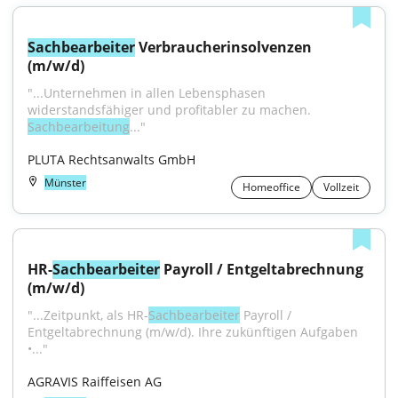
Sachbearbeiter
 Verbraucherinsolvenzen 
(m/w/d)
"...Unternehmen in allen Lebensphasen 
widerstandsfähiger und profitabler zu machen. 
Sachbearbeitung
..."
PLUTA Rechtsanwalts GmbH
Münster
Homeoffice
Vollzeit
HR-
Sachbearbeiter
 Payroll / Entgeltabrechnung 
(m/w/d)
"...Zeitpunkt, als HR-
Sachbearbeiter
 Payroll / 
Entgeltabrechnung (m/w/d). Ihre zukünftigen Aufgaben 
•..."
AGRAVIS Raiffeisen AG