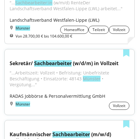
"...
Sachbearbeiter:in
 (w/m/d) RenteDer 
Landschaftsverband Westfalen-Lippe (LWL) arbeitet..."
Landschaftsverband Westfalen-Lippe (LWL)
Münster
Homeoffice
Teilzeit
Vollzeit
Von 28.700,00 € bis 104.600,00 €
Sekretär/ 
Sachbearbeiter
 (w/d/m) in Vollzeit
"...Arbeitszeit: Vollzeit • Befristung: Unbefristete 
Beschäftigung • Einsatzorte: 48143 
Münster
 • 
Vergütung..."
RADAS Jobbörse & Personalvermittlung GmbH
Münster
Vollzeit
Kaufmännischer 
Sachbearbeiter
 (m/w/d) 