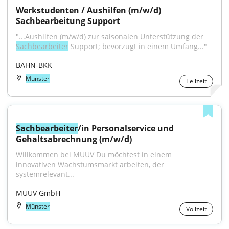
Werkstudenten / Aushilfen (m/w/d) 
Sachbearbeitung Support
"...Aushilfen (m/w/d) zur saisonalen Unterstützung der 
Sachbearbeiter
 Support; bevorzugt in einem Umfang..."
BAHN-BKK
Münster
Teilzeit
Sachbearbeiter
/in Personalservice und 
Gehaltsabrechnung (m/w/d)
Willkommen bei MUUV Du möchtest in einem 
innovativen Wachstumsmarkt arbeiten, der 
systemrelevant...
MUUV GmbH
Münster
Vollzeit