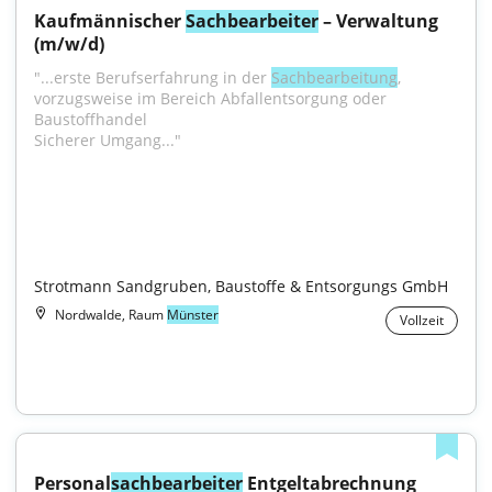
Kaufmännischer 
Sachbearbeiter
 – Verwaltung 
(m/w/d)
"...erste Berufserfahrung in der 
Sachbearbeitung
, 
vorzugsweise im Bereich Abfallentsorgung oder 
Baustoffhandel
Sicherer Umgang..."

Strotmann Sandgruben, Baustoffe & Entsorgungs GmbH
Nordwalde, Raum
Münster
Vollzeit
Personal
sachbearbeiter
 Entgeltabrechnung 