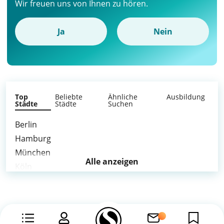
Wir freuen uns von Ihnen zu hören.
Ja
Nein
Top
Beliebte
Ähnliche
Ausbildung
Städte
Städte
Suchen
Berlin
Hamburg
München
Alle anzeigen
Köln
Frankfurt am Main
Stuttgart
Düsseldorf
Leipzig