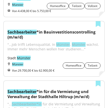
Münster
Homeoffice
Teilzeit
Vollzeit
Von 4.438,00 € bis 5.753,00 €
Sachbearbeiter
*in Bauinvestitionscontrolling 
(m/w/d)
"...Job trifft Lebensqualität. In 
Münster
. 
Münster
 wächst. 
Immer mehr Menschen wollen hier studieren..."
Stadt 
Münster
Münster
Homeoffice
Teilzeit
Von 29.700,00 € bis 62.900,00 €
Sachbearbeiter
*in für die Vermietung und 
Verwaltung der Stadthalle Hiltrup (m/w/d)
"...
Sachbearbeiter*in
 für die Vermietung und Verwaltung 