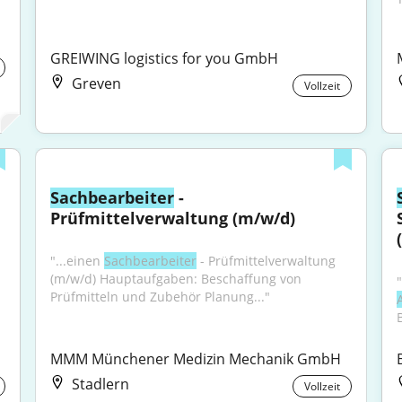
GREIWING logistics for you GmbH
Greven
Vollzeit
Sachbearbeiter
 - 
Prüfmittelverwaltung (m/w/d)
"...einen 
Sachbearbeiter
 - Prüfmittelverwaltung 
(m/w/d) Hauptaufgaben: Beschaffung von 
Prüfmitteln und Zubehör Planung..."
MMM Münchener Medizin Mechanik GmbH
Stadlern
Vollzeit