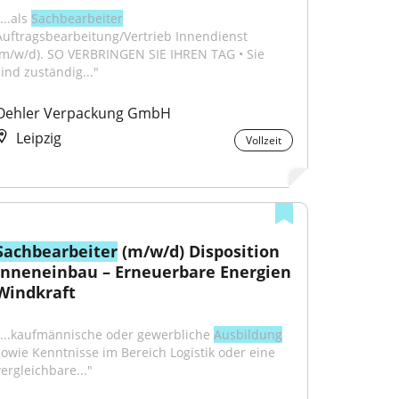
...als 
Sachbearbeiter
Auftragsbearbeitung/Vertrieb Innendienst 
(m/w/d). SO VERBRINGEN SIE IHREN TAG • Sie 
sind zuständig..."
Oehler Verpackung GmbH
Leipzig
Vollzeit
Sachbearbeiter
 (m/w/d) Disposition 
Inneneinbau – Erneuerbare Energien 
Windkraft
"...kaufmännische oder gewerbliche 
Ausbildung
sowie Kenntnisse im Bereich Logistik oder eine 
vergleichbare..."