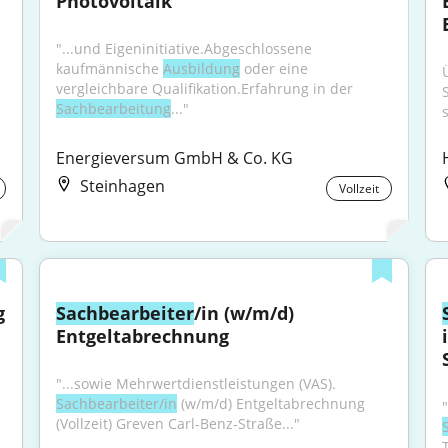
Photovoltaik
"...und Eigeninitiative.Abgeschlossene 
kaufmännische 
Ausbildung
 oder eine 
vergleichbare Qualifikation.Erfahrung in der 
Sachbearbeitung
..."
s
Energieversum GmbH & Co. KG
Steinhagen
Vollzeit
 
Sachbearbeiter
/in (w/m/d) 
Entgeltabrechnung
"...sowie Mehrwertdienstleistungen (VAS). 
Sachbearbeiter/in
 (w/m/d) Entgeltabrechnung 
(Vollzeit) Greven Carl-Benz-Straße..."
T