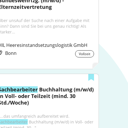
Bundeswehrfzg. (m/w/d) - 
Elternzeitvertretung
Über unsAuf der Suche nach einer Aufgabe mit 
Sinn? Dann sind Sie bei uns genau richtig! Als 
tarker...
HIL Heeresinstandsetzungslogistik GmbH
Bonn
Vollzeit
Sachbearbeiter
 Buchhaltung (m/w/d) 
in Voll- oder Teilzeit (mind. 30 
Std./Woche)
"...das umfangreich aufbereitet wird. 
Sachbearbeiter
 Buchhaltung (m⁠/⁠w⁠/⁠d) in Voll- oder 
eilzeit (mind. 30..."