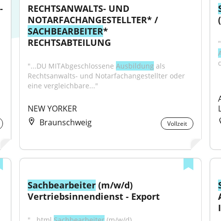
 
RECHTSANWALTS- UND 
NOTARFACHANGESTELLTER* / 
SACHBEARBEITER
* 
RECHTSABTEILUNG
"...DU MITAbgeschlossene 
Ausbildung
 als 
Rechtsanwalts- und Notarfachangestellter oder 
eine vergleichbare..."
NEW YORKER
Braunschweig
Vollzeit
Sachbearbeiter
 (m/w/d) 
Vertriebsinnendienst - Export
"...html 
Sachbearbeiter
 (m/w/d) 