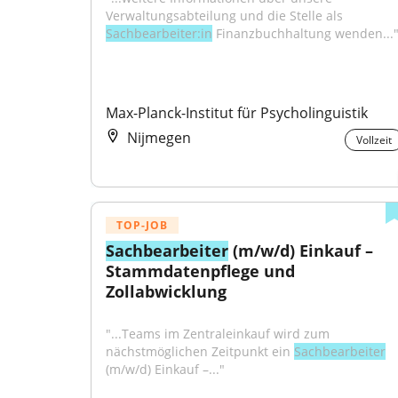
Verwaltungsabteilung und die Stelle als 
Sachbearbeiter:in
 Finanzbuchhaltung wenden...
Max-Planck-Institut für Psycholinguistik
Nijmegen
Vollzeit
TOP-JOB
Sachbearbeiter
 (m/w/d) Einkauf – 
Stammdatenpflege und 
Zollabwicklung
"...Teams im Zentraleinkauf wird zum 
nächstmöglichen Zeitpunkt ein 
Sachbearbeiter
(m/w/d) Einkauf –..."