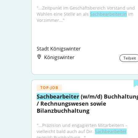
"...Zeitpunkt im Geschäftsbereich Vorstand und 
Wahlen eine Stelle an als 
Sachbearbeiter:in
 im 
Vorzimmer..."
Stadt Königswinter
Königswinter
Teilzeit
TOP-JOB
Sachbearbeiter
 (w/m/d) Buchhaltung
/ Rechnungswesen sowie 
Bilanzbuchhaltung
"...Präzision und engagierten Mitarbeitern – 
vielleicht bald auch auf Dir. 
Sachbearbeiter
(w/m/d) Buchhaltung..."