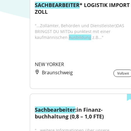
SACHBEARBEITER
* LOGISTIK IMPORT -
ZOLL
"...Zollämter, Behörden und Dienstleister)DAS 
BRINGST DU MITDu punktest mit einer 
kaufmännischen 
Ausbildung
 z.B..."
NEW YORKER
Braunschweig
Vollzeit
Sachbearbeiter
:in Finanz­
buchhaltung (0,8 – 1,0 FTE)
"...weitere Informationen über unsere 