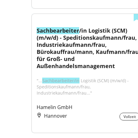
Sachbearbeiter
/in Logistik (SCM) 
(m/w/d) - Speditionskaufmann/frau, 
Industriekaufmann/frau, 
Bürokauffrau/mann, Kaufmann/frau
für Groß- und 
Außenhandelsmanagement
"...
Sachbearbeiter/in
 Logistik (SCM) (m/w/d) - 
Speditionskaufmann/frau, 
Industriekaufmann/frau..."
Hamelin GmbH
Hannover
Vollzeit