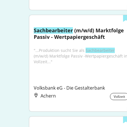
Sachbearbeiter
 (m/w/d) Marktfolge 
Passiv - Wertpapiergeschäft
"...Produktion sucht Sie als 
Sachbearbeiter
(m/w/d) Marktfolge Passiv -Wertpapiergeschäft in
Vollzeit..."
Volksbank eG - Die Gestalterbank
Achern
Vollzeit