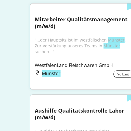
Mitarbeiter Qualitätsmanagement 
(m/w/d)
"...der Hauptsitz ist im westfälischen 
Münster
. 
Zur Verstärkung unseres Teams in 
Münster
suchen..."
WestfalenLand Fleischwaren GmbH
Münster
Vollzeit
Aushilfe Qualitätskontrolle Labor 
(m/w/d)