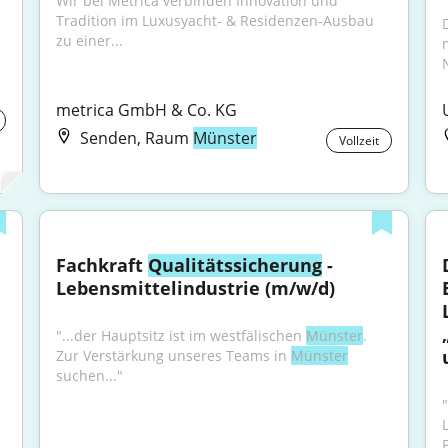
Wir bei Metrica verbinden Innovation und 
Tradition im Luxusyacht- & Residenzen-Ausbau 
zu einer...
metrica GmbH & Co. KG
Senden, Raum
Münster
Vollzeit
Fachkraft 
Qualitätssicherung
 - 
Lebensmittelindustrie (m/w/d)
"...der Hauptsitz ist im westfälischen 
Münster
. 
Zur Verstärkung unseres Teams in 
Münster
suchen..."