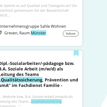
Dir kommt es auf Qualität und Teamgeist an? DU 
möchtest gemeinsam mit der Bauwirtschaft 
NEUE...
Unternehmensgruppe Sahle Wohnen
Greven, Raum
Münster
Vollzeit
Dipl.-Sozialarbeiter/-pädagoge bzw. 
B.A. Soziale Arbeit (m/w/d) als 
Leitung des Teams 
„
Qualitätssicherung
, Prävention und 
umA“ im Fachdienst Familie -
"...Website bzw. B.A. Soziale Arbeit (m/w/d) als 
Leitung des Teams „
Qualitätssicherung
, 
Prävention..."