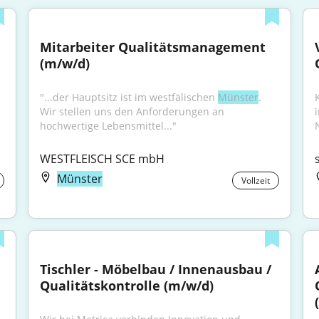
Mitarbeiter Qualitätsmanagement 
(m/w/d)
"...der Hauptsitz ist im westfälischen 
Münster
. 
Wir stellen uns den Anforderungen an 
hochwertige Lebensmittel..."
WESTFLEISCH SCE mbH
Münster
Vollzeit
Tischler - Möbelbau / Innenausbau / 
Qualitätskontrolle (m/w/d)