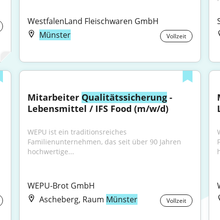
WestfalenLand Fleischwaren GmbH
Münster
Vollzeit
Mitarbeiter 
Qualitätssicherung
 - 
Lebensmittel / IFS Food (m/w/d)
WEPU ist ein traditionsreiches 
Familienunternehmen, das seit über 90 Jahren 
hochwertige...
WEPU-Brot GmbH
Ascheberg, Raum
Münster
Vollzeit