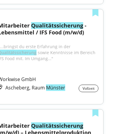
Mitarbeiter 
Qualitätssicherung
 - 
Lebensmittel / IFS Food (m/w/d)
"...bringst du erste Erfahrung in der 
Qualitätssicherung
 sowie Kenntnisse im Bereich 
IFS Food mit. Im Umgang..."
Workwise GmbH
Ascheberg, Raum
Münster
Vollzeit
Mitarbeiter 
Qualitätssicherung
(m/w/d) – Lebensmittelproduktion