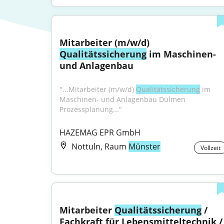
Mitarbeiter (m/w/d) 
Qualitätssicherung
 im Maschinen- 
und Anlagenbau
"...Mitarbeiter (m/w/d) 
Qualitätssicherung
 im 
Maschinen- und Anlagenbau Dülmen 
Prozessplanung..."
HAZEMAG EPR GmbH
Nottuln, Raum
Münster
Vollzeit
Mitarbeiter 
Qualitätssicherung
 / 
Fachkraft für Lebensmitteltechnik / 