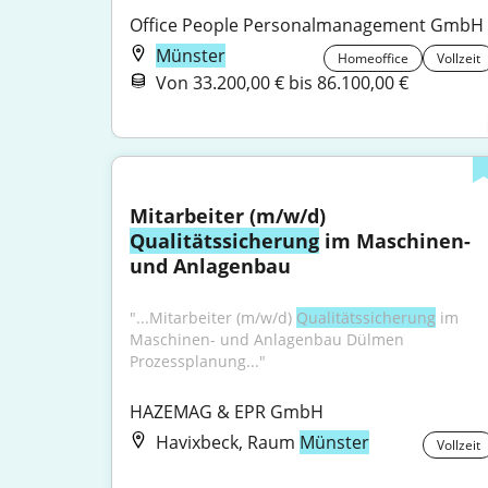
Office People Personalmanagement GmbH
Münster
Homeoffice
Vollzeit
Von 33.200,00 € bis 86.100,00 €
Mitarbeiter (m/w/d) 
Qualitätssicherung
 im Maschinen- 
und Anlagenbau
"...Mitarbeiter (m/w/d) 
Qualitätssicherung
 im 
Maschinen- und Anlagenbau Dülmen 
Prozessplanung..."
HAZEMAG & EPR GmbH
Havixbeck, Raum
Münster
Vollzeit