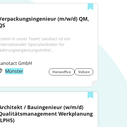
Verpackungsingenieur (m/w/d) QM, 
QS
Komm in unser Team! sanotact ist ein 
internationaler Spezialanbieter für 
Nahrungsergänzungsmittel...
sanotact GmbH
Münster
Homeoffice
Vollzeit
Architekt / Bauingenieur (w/m/d) 
Qualitätsmanagement Werkplanung 
(LPH5)