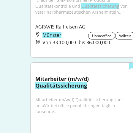
"...auf der GMP‑konformen Produktion, 
Qualitätskontrolle und 
Qualitätssicherung
 von 
veterinärpharmazeutischen Arzneimitteln..."
AGRAVIS Raiffeisen AG
Münster
Homeoffice
Vollzeit
Von 33.100,00 € bis 86.000,00 €
Mitarbeiter (m/w/d) 
Qualitätssicherung
Mitarbeiter (m/w/d) QualitätssicherungÜber 
unsWir bei office people bringen täglich 
tausende...