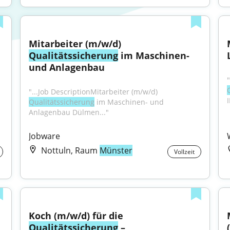
Mitarbeiter (m/w/d) 
Qualitätssicherung
 im Maschinen- 
und Anlagenbau
"...Job DescriptionMitarbeiter (m/w/d) 
Qualitätssicherung
 im Maschinen- und 
Anlagenbau Dülmen..."
Jobware
Nottuln, Raum
Münster
Vollzeit
Koch (m/w/d) für die 
Qualitätssicherung
 – 