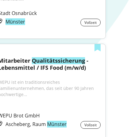
Stadt Osnabrück
Münster
Vollzeit
Mitarbeiter 
Qualitätssicherung
 - 
Lebensmittel / IFS Food (m/w/d)
WEPU ist ein traditionsreiches 
Familienunternehmen, das seit über 90 Jahren 
hochwertige...
WEPU Brot GmbH
Ascheberg, Raum
Münster
Vollzeit