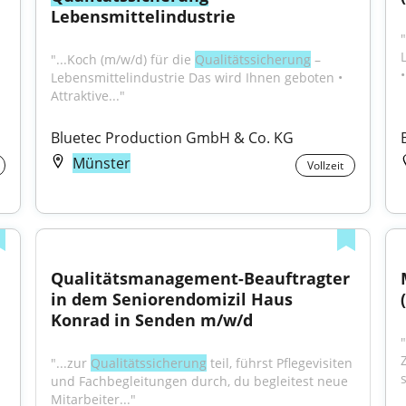
Lebensmittelindustrie
"
"...Koch (m/w/d) für die 
Qualitätssicherung
 – 
•
Lebensmittelindustrie Das wird Ihnen geboten • 
Attraktive..."
Bluetec Production GmbH & Co. KG
Münster
Vollzeit
Qualitätsmanagement-Beauftragter 
in dem Seniorendomizil Haus 
Konrad in Senden m/w/d
"...zur 
Qualitätssicherung
 teil, führst Pflegevisiten 
und Fachbegleitungen durch, du begleitest neue 
Mitarbeiter..."