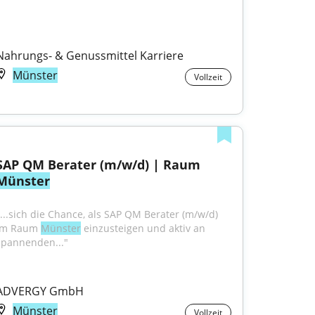
Nahrungs- & Genussmittel Karriere
Münster
Vollzeit
SAP QM Berater (m/w/d) | Raum 
Münster
"...sich die Chance, als SAP QM Berater (m/w/d) 
im Raum 
Münster
 einzusteigen und aktiv an 
spannenden..."
ADVERGY GmbH
Münster
Vollzeit