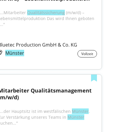
...Mitarbeiter 
Qualitätssicherung
 (m/w/d) – 
Lebensmittelproduktion Das wird Ihnen geboten 
..."
Bluetec Production GmbH & Co. KG
Münster
Vollzeit
Mitarbeiter Qualitätsmanagement 
(m/w/d)
"...der Hauptsitz ist im westfälischen 
Münster
. 
Zur Verstärkung unseres Teams in 
Münster
suchen..."