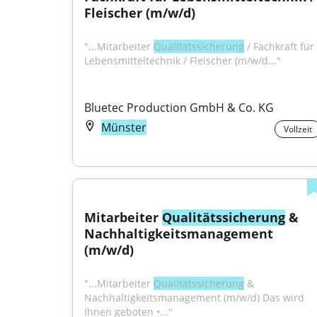
Fleischer (m/w/d)
"...Mitarbeiter 
Qualitätssicherung
 / Fachkraft für 
Lebensmitteltechnik / Fleischer (m/w/d..."
Bluetec Production GmbH & Co. KG
Münster
Vollzeit
Mitarbeiter 
Qualitätssicherung
 & 
Nachhaltigkeitsmanagement 
(m/w/d)
"...Mitarbeiter 
Qualitätssicherung
 & 
Nachhaltigkeitsmanagement (m/w/d) Das wird 
Ihnen geboten •..."