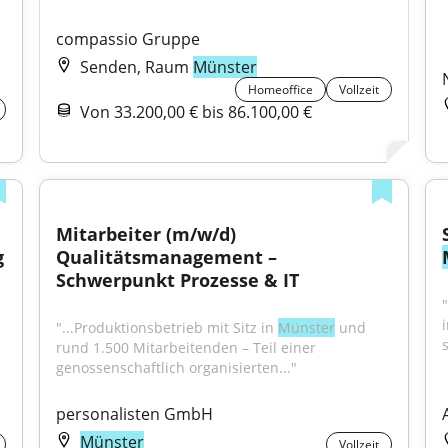
compassio Gruppe
Senden, Raum
Münster
Homeoffice
Vollzeit
Von 33.200,00 € bis 86.100,00 €
Mitarbeiter (m/w/d) 
 
Qualitätsmanagement – 
Schwerpunkt Prozesse & IT
"...Produktionsbetrieb mit Sitz in 
Münster
 und 
rund 1.500 Mitarbeitenden – Teil einer 
genossenschaftlich organisierten..."
personalisten GmbH
Münster
Vollzeit