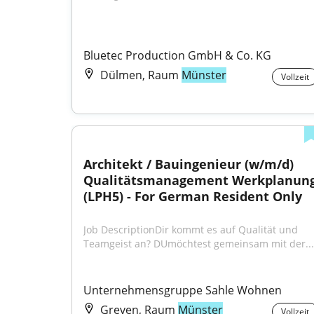
Bluetec Production GmbH & Co. KG
Dülmen, Raum
Münster
Vollzeit
Architekt / Bauingenieur (w/m/d) 
Qualitätsmanagement Werkplanung
(LPH5) - For German Resident Only
Job DescriptionDir kommt es auf Qualität und 
Teamgeist an? DUmöchtest gemeinsam mit der...
Unternehmensgruppe Sahle Wohnen
Greven, Raum
Münster
Vollzeit