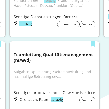
Standorten Berlin, 
Leipzig
, Brandenburg an der 
Havel, Potsdam, Dessau, Frankfurt (Oder..."
Sonstige Dienstleistungen Karriere
Leipzig
Homeoffice
Vollzeit
Teamleitung Qualitätsmanagement 
(m/w/d)
Aufgaben Optimierung, Weiterentwicklung und 
nachhaltige Betreuung des...
Sonstiges produzierendes Gewerbe Karriere
Groitzsch, Raum
Leipzig
Vollzeit