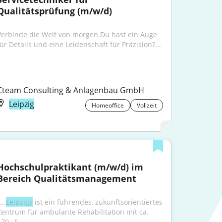
Qualitätsprüfung (m/w/d)
Verbinde die Welt von morgen.Du hast ein Auge 
für Details und eine Leidenschaft für Präzision?...
Cteam Consulting & Anlagenbau GmbH
Leipzig
Homeoffice
Vollzeit
Hochschulpraktikant (m/w/d) im 
Bereich Qualitätsmanagement
...
Leipzigs
 ist ein führendes, zukunftsorientiertes 
Zentrum für ambulante Rehabilitation mit ca. 
70..."