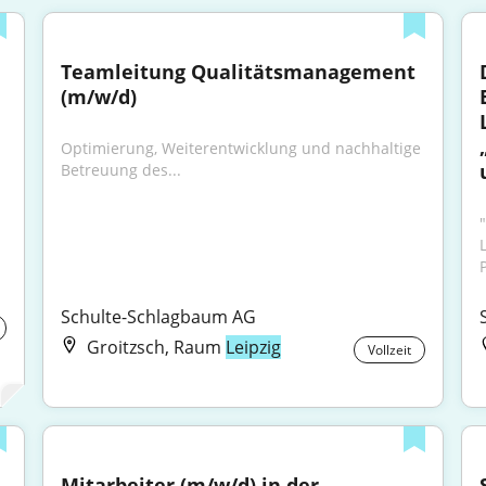
Teamleitung Qualitätsmanagement 
(m/w/d)
Optimierung, Weiterentwicklung und nachhaltige 
Betreuung des...
Schulte-Schlagbaum AG
Groitzsch, Raum
Leipzig
Vollzeit
Mitarbeiter (m/w/d) in der 