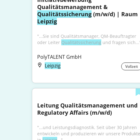
Qualitätsmanagement & 
Qualitätssicherung
 (m/w/d) | Raum 
Leipzig
"...Sie sind Qualitätsmanager, QM-Beauftragter 
oder Leiter 
Qualitätssicherung
 und fragen sich...
PolyTALENT GmbH
Leipzig
Vollzeit
Leitung Qualitätsmanagement und 
Regulatory Affairs (m/w/d)
"...und Leistungsdiagnostik. Seit über 30 Jahren 
entwickeln und produzieren wir unsere Produkte
in 
Leipzig
..."