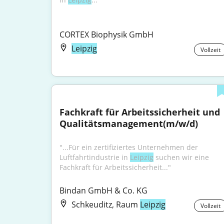
CORTEX Biophysik GmbH
Leipzig
Vollzeit
Fachkraft für Arbeitssicherheit und 
Qualitätsmanagement(m/w/d)
"...Für ein zertifiziertes Unternehmen der 
Luftfahrtindustrie in 
Leipzig
 suchen wir eine 
Fachkraft für Arbeitssicherheit..."
Bindan GmbH & Co. KG
Schkeuditz, Raum
Leipzig
Vollzeit