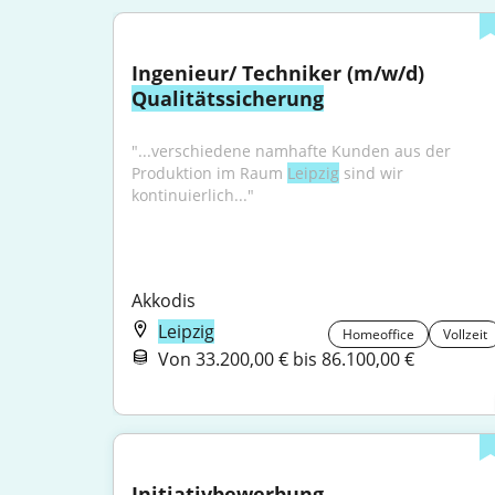
Ingenieur/ Techniker (m/w/d) 
Qualitätssicherung
"...verschiedene namhafte Kunden aus der 
Produktion im Raum 
Leipzig
 sind wir 
kontinuierlich..."
Akkodis
Leipzig
Homeoffice
Vollzeit
Von 33.200,00 € bis 86.100,00 €
Initiativbewerbung 