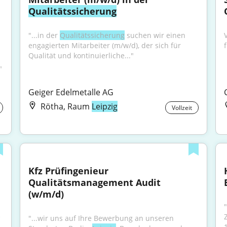
Qualitätssicherung
"...in der 
Qualitätssicherung
 suchen wir einen 
engagierten Mitarbeiter (m/w/d), der sich für 
Qualität und kontinuierliche..."
"
Geiger Edelmetalle AG
Rötha, Raum
Leipzig
Vollzeit
Kfz Prüfingenieur 
Qualitätsmanagement Audit 
(w/m/d)
"
 
"...wir uns auf Ihre Bewerbung an unseren 
1