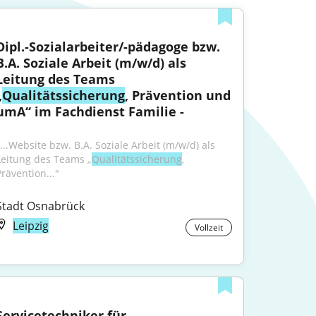
Dipl.-Sozialarbeiter/-pädagoge bzw. 
B.A. Soziale Arbeit (m/w/d) als 
Leitung des Teams 
„
Qualitätssicherung
, Prävention und 
umA“ im Fachdienst Familie -
"...Website bzw. B.A. Soziale Arbeit (m/w/d) als 
Leitung des Teams „
Qualitätssicherung
, 
Prävention..."
Stadt Osnabrück
Leipzig
Vollzeit
Servicetechniker für 