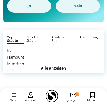
Ja
Nein
Top
Beliebte
Ähnliche
Ausbildung
Städte
Städte
Suchen
Berlin
Hamburg
München
Alle anzeigen
Köln
Frankfurt am Main
Stuttgart
Düsseldorf
Leipzig
Menü
Account
Jobagent
Merken
Dortmund