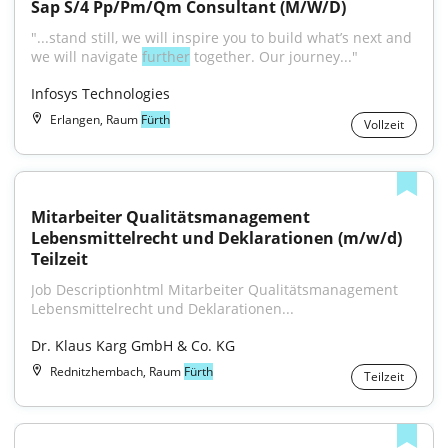
Sap S/4 Pp/Pm/Qm Consultant (M/W/D)
"...stand still, we will inspire you to build what’s next and 
we will navigate 
further
 together. Our journey..."
Infosys Technologies
Erlangen, Raum
Fürth
Vollzeit
Mitarbeiter Qualitätsmanagement 
Lebensmittelrecht und Deklarationen (m/w/d) 
Teilzeit
Job Descriptionhtml Mitarbeiter Qualitätsmanagement 
Lebensmittelrecht und Deklarationen...
Dr. Klaus Karg GmbH & Co. KG
Rednitzhembach, Raum
Fürth
Teilzeit