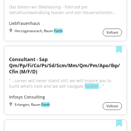
Das bieten wir Bikeleasing - Fahrrad per 
Gehaltsumwandlung leasen und von Steuervorteilen...
Liebfrauenhaus
Herzogenaurach, Raum
Fürth
Vollzeit
Consultant - Sap 
Qm/Pp/Fi/Co/Ps/Sd/Scm/Mm/Qm/Pm/Apo/Ibp/
Cfin (M/F/D)
"...career will never stand still, we will inspire you to 
build what’s next and we will navigate 
further
..."
Infosys Consulting
Erlangen, Raum
Fürth
Vollzeit