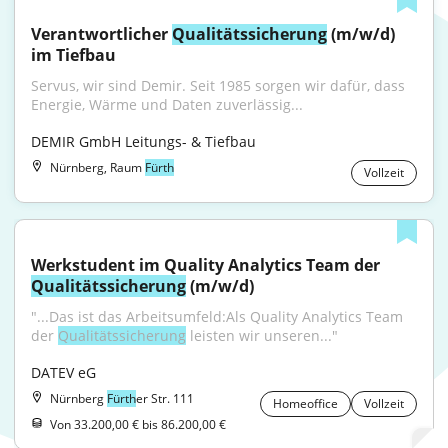
Verantwortlicher 
Qualitätssicherung
 (m/w/d) 
im Tiefbau
Servus, wir sind Demir. Seit 1985 sorgen wir dafür, dass 
Energie, Wärme und Daten zuverlässig...
DEMIR GmbH Leitungs- & Tiefbau
Nürnberg, Raum
Fürth
Vollzeit
Werkstudent im Quality Analytics Team der 
Qualitätssicherung
 (m/w/d)
"...Das ist das Arbeitsumfeld:Als Quality Analytics Team 
der 
Qualitätssicherung
 leisten wir unseren..."
DATEV eG
Nürnberg
Fürth
er Str. 111
Homeoffice
Vollzeit
Von 33.200,00 € bis 86.200,00 €