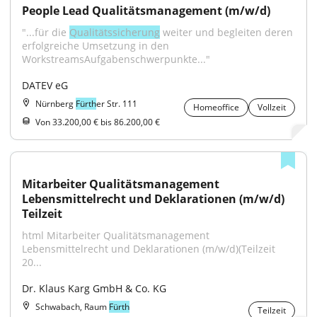
People Lead Qualitätsmanagement (m/w/d)
"...für die 
Qualitätssicherung
 weiter und begleiten deren 
erfolgreiche Umsetzung in den 
WorkstreamsAufgabenschwerpunkte..."
DATEV eG
Nürnberg
Fürth
er Str. 111
Homeoffice
Vollzeit
Von 33.200,00 € bis 86.200,00 €
Mitarbeiter Qualitätsmanagement 
Lebensmittelrecht und Deklarationen (m/w/d) 
Teilzeit
html Mitarbeiter Qualitätsmanagement 
Lebensmittelrecht und Deklarationen (m/w/d)(Teilzeit 
20...
Dr. Klaus Karg GmbH & Co. KG
Schwabach, Raum
Fürth
Teilzeit