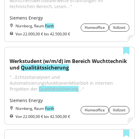
wünschenswertIdealerweise Erfahrungen im 
technischen Bereich, Lesen..."
Siemens Energy
Nürnberg, Raum
Fürth
Homeoffice
Vollzeit
Von 22.000,00 € bis 42.500,00 €
Werkstudent (w/m/d) im Bereich Wuchttechnik 
und 
Qualitätssicherung
"...Echtzeitanalysen und 
AutomatisierungsfunktionenMitarbeit in internen 
Projekten der 
Qualitätssicherung
..."
Siemens Energy
Nürnberg, Raum
Fürth
Homeoffice
Vollzeit
Von 22.000,00 € bis 42.500,00 €