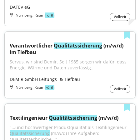
DATEV eG
Nürnberg, Raum
Fürth
Vollzeit
Verantwortlicher 
Qualitätssicherung
 (m/w/d) 
im Tiefbau
Servus, wir sind Demir. Seit 1985 sorgen wir dafür, dass 
Energie, Wärme und Daten zuverlässig...
DEMIR GmbH Leitungs- & Tiefbau
Nürnberg, Raum
Fürth
Vollzeit
Textilingenieur 
Qualitätssicherung
 (m/w/d)
"...und hochwertiger Produktqualität als Textilingenieur 
Qualitätssicherung
 (m/w/d) Ihre Aufgaben: 
Qualitätstechnische..."