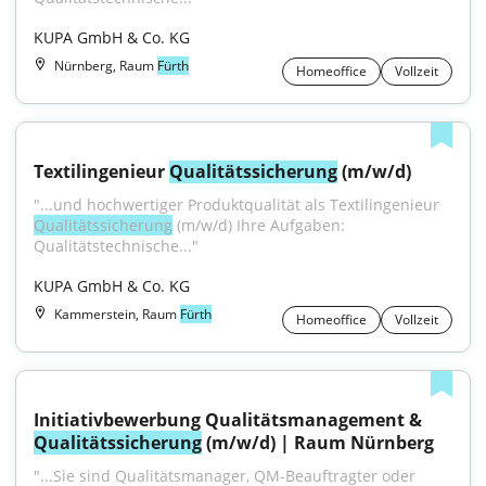
KUPA GmbH & Co. KG
Nürnberg, Raum
Fürth
Homeoffice
Vollzeit
Textilingenieur 
Qualitätssicherung
 (m/w/d)
"...und hochwertiger Produktqualität als Textilingenieur 
Qualitätssicherung
 (m/w/d) Ihre Aufgaben: 
Qualitätstechnische..."
KUPA GmbH & Co. KG
Kammerstein, Raum
Fürth
Homeoffice
Vollzeit
Initiativbewerbung Qualitätsmanagement & 
Qualitätssicherung
 (m/w/d) | Raum Nürnberg
"...Sie sind Qualitätsmanager, QM-Beauftragter oder 