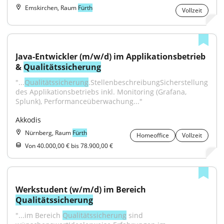
Emskirchen, Raum
Fürth
Vollzeit
Java-Entwickler (m/w/d) im Applikationsbetrieb 
& 
Qualitätssicherung
"...
Qualitätssicherung
.StellenbeschreibungSicherstellung 
des Applikationsbetriebs inkl. Monitoring (Grafana, 
Splunk), Performanceüberwachung..."
Akkodis
Nürnberg, Raum
Fürth
Homeoffice
Vollzeit
Von 40.000,00 € bis 78.900,00 €
Werkstudent (w/m/d) im Bereich 
Qualitätssicherung
"...im Bereich 
Qualitätssicherung
 sind 