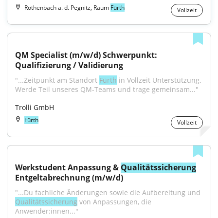
Röthenbach a. d. Pegnitz, Raum
Fürth
Vollzeit
QM Specialist (m/w/d) Schwerpunkt: 
Qualifizierung / Validierung
"...Zeitpunkt am Standort 
Fürth
 in Vollzeit Unterstützung. 
Werde Teil unseres QM-Teams und trage gemeinsam..."
Trolli GmbH
Fürth
Vollzeit
Werkstudent Anpassung & 
Qualitätssicherung
Entgeltabrechnung (m/w/d)
"...Du fachliche Änderungen sowie die Aufbereitung und 
Qualitätssicherung
 von Anpassungen, die 
Anwender:innen..."