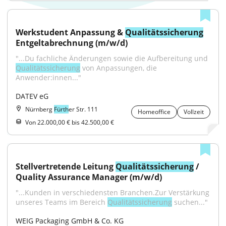
Werkstudent Anpassung & 
Qualitätssicherung
Entgeltabrechnung (m/w/d)
"...Du fachliche Änderungen sowie die Aufbereitung und 
Qualitätssicherung
 von Anpassungen, die 
Anwender:innen..."
DATEV eG
Nürnberg
Fürth
er Str. 111
Homeoffice
Vollzeit
Von 22.000,00 € bis 42.500,00 €
Stellvertretende Leitung 
Qualitätssicherung
 / 
Quality Assurance Manager (m/w/d)
"...Kunden in verschiedensten Branchen.Zur Verstärkung 
unseres Teams im Bereich 
Qualitätssicherung
 suchen..."
WEIG Packaging GmbH & Co. KG