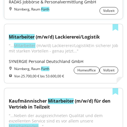
RADAS Jobbörse & Personalvermittlung GmbH
Nürnberg, Raum
Fürth
Vollzeit
Mitarbeiter
 (m/w/d) Lackiererei/Logistik
"...
Mitarbeiter
 (m/w/d) Lackiererei/LogistikEin sicherer Job 
mit starken Vorteilen - genau jetzt..."
SYNERGIE Personal Deutschland GmbH
Nürnberg, Raum
Fürth
Homeoffice
Vollzeit
Von 25.700,00 € bis 53.600,00 €
Kaufmännischer 
Mitarbeiter
 (m/w/d) für den 
Vertrieb in Teilzeit
"...Neben der ausgezeichneten Qualität und dem 
exzellenten Service sind es vor allem unsere 
Mitarbeitenden
..."