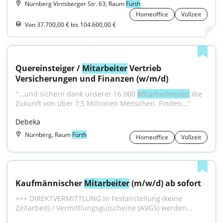
Nürnberg Virnsberger Str. 63, Raum
Fürth
Homeoffice
Vollzeit
Von 37.700,00 € bis 104.600,00 €
Quereinsteiger / 
Mitarbeiter
 Vertrieb 
Versicherungen und Finanzen (w/m/d)
"...und sichern dank unserer 16.000 
Mitarbeitenden
 die 
Zukunft von über 7,5 Millionen Menschen. Finden..."
Debeka
Nürnberg, Raum
Fürth
Homeoffice
Vollzeit
Kaufmännischer 
Mitarbeiter
 (m/w/d) ab sofort
+++ DIREKTVERMITTLUNG in Festanstellung (keine 
Zeitarbeit) / Vermittlungsgutscheine (AVGS) werden...