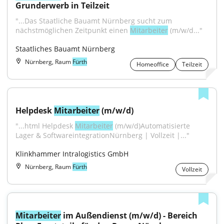
Grunderwerb in Teilzeit
"...Das Staatliche Bauamt Nürnberg sucht zum 
nächstmöglichen Zeitpunkt einen 
Mitarbeiter
 (m/w/d..."
Staatliches Bauamt Nürnberg
Nürnberg, Raum
Fürth
Homeoffice
Teilzeit
Helpdesk 
Mitarbeiter
 (m/w/d)
"...html Helpdesk 
Mitarbeiter
 (m/w/d)Automatisierte 
Lager & SoftwareintegrationNürnberg | Vollzeit |..."
Klinkhammer Intralogistics GmbH
Nürnberg, Raum
Fürth
Vollzeit
Mitarbeiter
 im Außendienst (m/w/d) - Bereich 