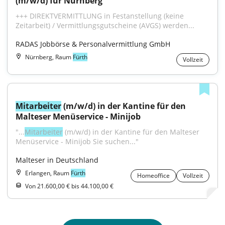
(m/w/d) für Nürnberg
+++ DIREKTVERMITTLUNG in Festanstellung (keine 
Zeitarbeit) / Vermittlungsgutscheine (AVGS) werden...
RADAS Jobbörse & Personalvermittlung GmbH
Nürnberg, Raum
Fürth
Vollzeit
Mitarbeiter
 (m/w/d) in der Kantine für den 
Malteser Menüservice - Minijob
"...
Mitarbeiter
 (m/w/d) in der Kantine für den Malteser 
Menüservice - Minijob Sie suchen..."
Malteser in Deutschland
Erlangen, Raum
Fürth
Homeoffice
Vollzeit
Von 21.600,00 € bis 44.100,00 €