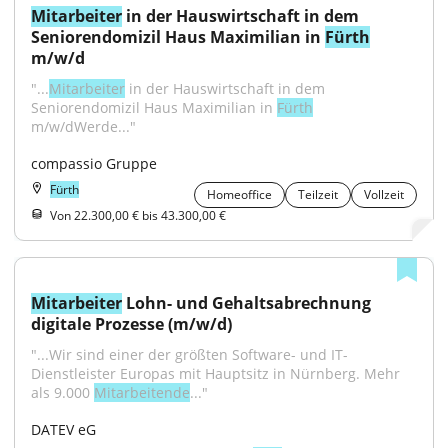
Mitarbeiter
 in der Hauswirtschaft in dem 
Seniorendomizil Haus Maximilian in 
Fürth
m/w/d
"...
Mitarbeiter
 in der Hauswirtschaft in dem 
Seniorendomizil Haus Maximilian in 
Fürth
m/w/dWerde..."
compassio Gruppe
Fürth
Homeoffice
Teilzeit
Vollzeit
Von 22.300,00 € bis 43.300,00 €
Mitarbeiter
 Lohn- und Gehaltsabrechnung 
digitale Prozesse (m/w/d)
"...Wir sind einer der größten Software- und IT-
Dienstleister Europas mit Hauptsitz in Nürnberg. Mehr 
als 9.000 
Mitarbeitende
..."
DATEV eG