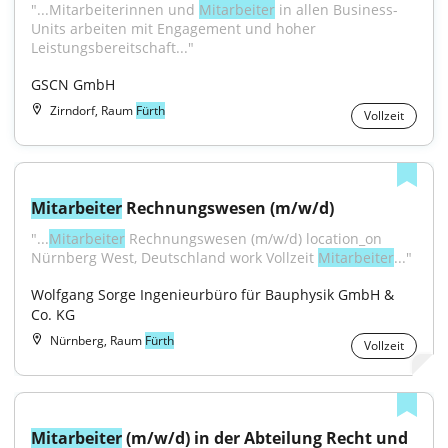
"...Mitarbeiterinnen und 
Mitarbeiter
 in allen Business-
Units arbeiten mit Engagement und hoher 
Leistungsbereitschaft..."
GSCN GmbH
Zirndorf, Raum
Fürth
Vollzeit
Mitarbeiter
 Rechnungswesen (m/w/d)
"...
Mitarbeiter
 Rechnungswesen (m/w/d) location_on 
Nürnberg West, Deutschland work Vollzeit 
Mitarbeiter
..."
Wolfgang Sorge Ingenieurbüro für Bauphysik GmbH & 
Co. KG
Nürnberg, Raum
Fürth
Vollzeit
Mitarbeiter
 (m/w/d) in der Abteilung Recht und 