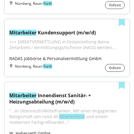
Nürnberg, Raum
Fürth
Vollzeit
Mitarbeiter
 Kundensupport (m/w/d)
+++ DIREKTVERMITTLUNG in Festanstellung (keine 
Zeitarbeit) / Vermittlungsgutscheine (AVGS) werden...
RADAS Jobbörse & Personalvermittlung GmbH
Nürnberg, Raum
Fürth
Vollzeit
Mitarbeiter
 Innendienst Sanitär- + 
Heizungsabteilung (m/w/d)
"...in Uttenreuth/Mittelfranken. Mit einer engagierten 
Belegschaft von rund 40 
Mitarbeitern
 und einem 
modernen Fachgroßhandel..."
W. Haberzettl GmbH