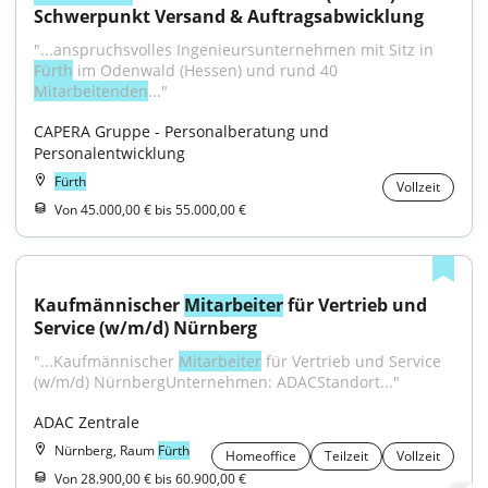
Schwerpunkt Versand & Auftragsabwicklung
"...anspruchsvolles Ingenieursunternehmen mit Sitz in 
Fürth
 im Odenwald (Hessen) und rund 40 
Mitarbeitenden
..."
CAPERA Gruppe - Personalberatung und 
Personalentwicklung
Fürth
Vollzeit
Von 45.000,00 € bis 55.000,00 €
Kaufmännischer 
Mitarbeiter
 für Vertrieb und 
Service (w/m/d) Nürnberg
"...Kaufmännischer 
Mitarbeiter
 für Vertrieb und Service 
(w/m/d) NürnbergUnternehmen: ADACStandort..."
ADAC Zentrale
Nürnberg, Raum
Fürth
Homeoffice
Teilzeit
Vollzeit
Von 28.900,00 € bis 60.900,00 €