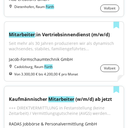
Dietenhofen, Raum
Fürth
Vollzeit
Mitarbeiter
:in Vertriebsinnendienst (m/w/d)
Seit mehr als 30 Jahren produzieren wir als dynamisch 
wachsendes, stabiles, familiengeführtes...
Jacob-Formschaumtechnik GmbH
Cadolzburg, Raum
Fürth
Vollzeit
Von 3.300,00 € bis 4.200,00 € pro Monat
Kaufmännischer 
Mitarbeiter
 (w/m/d) ab jetzt
+++ DIREKTVERMITTLUNG in Festanstellung (keine 
Zeitarbeit) / Vermittlungsgutscheine (AVGS) werden...
RADAS Jobbörse & Personalvermittlung GmbH