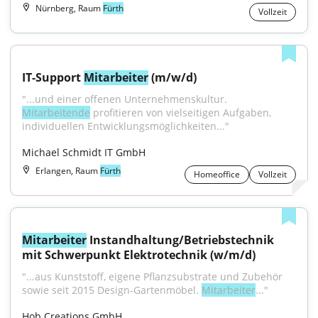
Nürnberg, Raum
Fürth
Vollzeit
IT-Support 
Mitarbeiter
 (m/w/d)
"...und einer offenen Unternehmenskultur. 
Mitarbeitende
 profitieren von vielseitigen Aufgaben, 
individuellen Entwicklungsmöglichkeiten..."
Michael Schmidt IT GmbH
Erlangen, Raum
Fürth
Homeoffice
Vollzeit
Mitarbeiter
 Instandhaltung/Betriebstechnik 
mit Schwerpunkt Elektrotechnik (w/m/d)
"...aus Kunststoff, eigene Pflanzsubstrate und Zubehör 
sowie seit 2015 Design-Gartenmöbel. 
Mitarbeiter
..."
Hob Creations GmbH