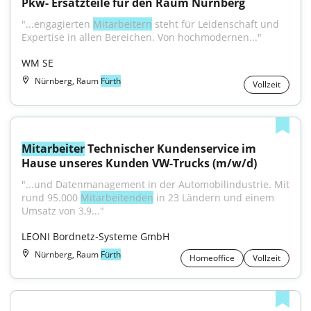
Pkw- Ersatzteile für den Raum Nürnberg
"...engagierten 
Mitarbeitern
 steht für Leidenschaft und 
Expertise in allen Bereichen. Von hochmodernen..."
WM SE
Nürnberg, Raum
Fürth
Vollzeit
Mitarbeiter
 Technischer Kundenservice im 
Hause unseres Kunden VW-Trucks (m/w/d)
"...und Datenmanagement in der Automobilindustrie. Mit 
rund 95.000 
Mitarbeitenden
 in 23 Ländern und einem 
Umsatz von 3,9..."
LEONI Bordnetz-Systeme GmbH
Nürnberg, Raum
Fürth
Homeoffice
Vollzeit