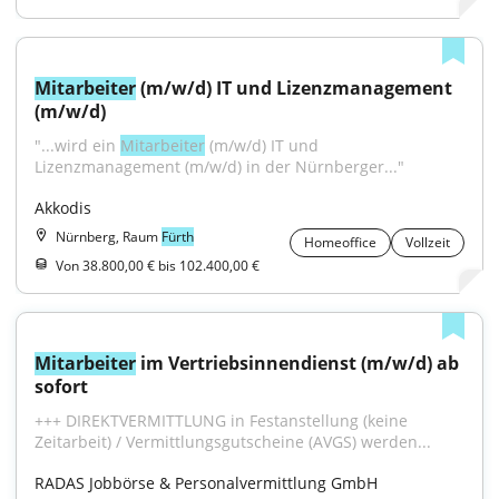
Mitarbeiter
 (m/w/d) IT und Lizenzmanagement 
(m/w/d)
"...wird ein 
Mitarbeiter
 (m/w/d) IT und 
Lizenzmanagement (m/w/d) in der Nürnberger..."
Akkodis
Nürnberg, Raum
Fürth
Homeoffice
Vollzeit
Von 38.800,00 € bis 102.400,00 €
Mitarbeiter
 im Vertriebsinnendienst (m/w/d) ab 
sofort
+++ DIREKTVERMITTLUNG in Festanstellung (keine 
Zeitarbeit) / Vermittlungsgutscheine (AVGS) werden...
RADAS Jobbörse & Personalvermittlung GmbH