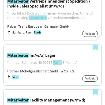
Mitarbeiter
 Vertriebsinnendienst Spedition / 
Inside Sales Specialist (m/w/d)
"...Du fühlst Dich wohl in einem dynamischen Umfeld? 
Dein Einstieg 
Mitarbeiter
 Vertriebsinnendienst..."
Raben Trans European Germany GmbH
Nürnberg, Raum
Fürth
Vollzeit
Mitarbeiter
 (m/w/x) Lager
"...In der Schmalau 40 90765 
Fürth
 E-Mail:..."
Höffner Möbelgesellschaft GmbH & Co. KG
Fürth
Vollzeit
Mitarbeiter
 Facility Management (w/m/d)