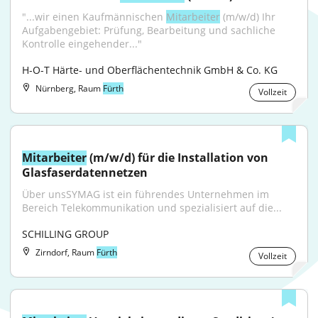
"...wir einen Kaufmännischen 
Mitarbeiter
 (m/w/d) Ihr 
Aufgabengebiet: Prüfung, Bearbeitung und sachliche 
Kontrolle eingehender..."
H-O-T Härte- und Oberflächentechnik GmbH & Co. KG
Nürnberg, Raum
Fürth
Vollzeit
Mitarbeiter
 (m/w/d) für die Installation von 
Glasfaserdatennetzen
Über unsSYMAG ist ein führendes Unternehmen im 
Bereich Telekommunikation und spezialisiert auf die...
SCHILLING GROUP
Zirndorf, Raum
Fürth
Vollzeit