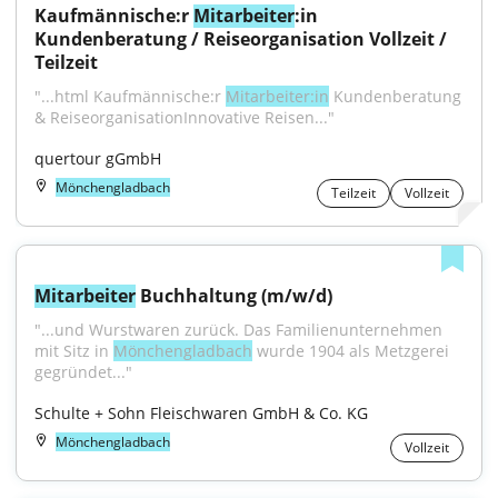
Kaufmännische:r 
Mitarbeiter
:in 
Kundenberatung / Reiseorganisation Vollzeit / 
Teilzeit
"...html Kaufmännische:r 
Mitarbeiter:in
 Kundenberatung 
& ReiseorganisationInnovative Reisen..."
quertour gGmbH
Mönchengladbach
Teilzeit
Vollzeit
Mitarbeiter
 Buchhaltung (m/w/d)
"...und Wurstwaren zurück. Das Familienunternehmen 
mit Sitz in 
Mönchengladbach
 wurde 1904 als Metzgerei 
gegründet..."
Schulte + Sohn Fleischwaren GmbH & Co. KG
Mönchengladbach
Vollzeit