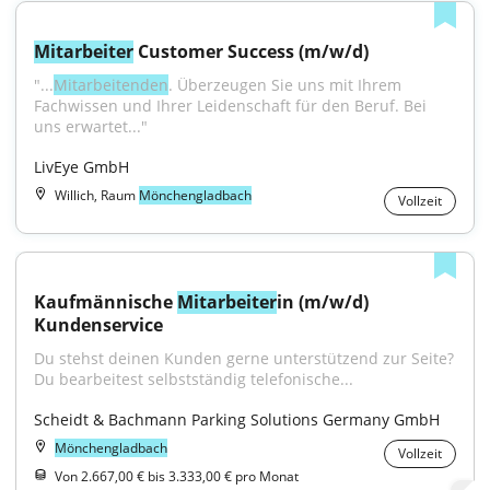
Mitarbeiter
 Customer Success (m/w/d)
"...
Mitarbeitenden
. Überzeugen Sie uns mit Ihrem 
Fachwissen und Ihrer Leidenschaft für den Beruf. Bei 
uns erwartet..."
LivEye GmbH
Willich, Raum
Mönchengladbach
Vollzeit
Kaufmännische 
Mitarbeiter
in (m/w/d) 
Kundenservice
Du stehst deinen Kunden gerne unterstützend zur Seite? 
Du bearbeitest selbstständig telefonische...
Scheidt & Bachmann Parking Solutions Germany GmbH
Mönchengladbach
Vollzeit
Von 2.667,00 € bis 3.333,00 € pro Monat