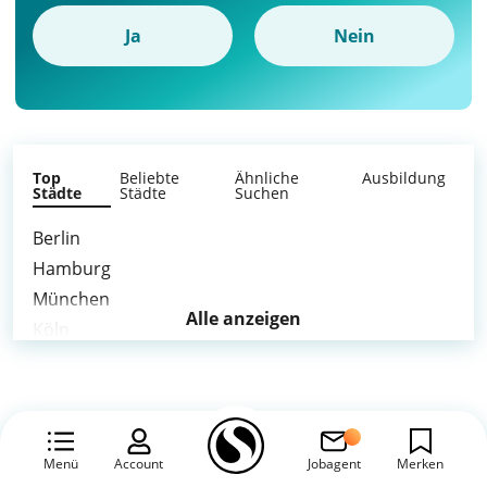
Ja
Nein
Top
Beliebte
Ähnliche
Ausbildung
Städte
Städte
Suchen
Berlin
Hamburg
München
Alle anzeigen
Köln
Frankfurt am Main
Stuttgart
Düsseldorf
Leipzig
Menü
Account
Jobagent
Merken
Dortmund