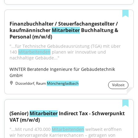
Finanzbuchhalter / Steuerfachangestellter / 
kaufmännischer 
Mitarbeiter
 Buchhaltung & 
Personal (m/w/d)
"...für Technische Gebäudeausrüstung (TGA) mit über 
140 
Mitarbeitenden
 planen wir innovative und 
nachhaltige Gebäude..."
WINTER Beratende Ingenieure für Gebäudetechnik 
GmbH
Düsseldorf, Raum
Mönchengladbach
Vollzeit
(Senior) 
Mitarbeiter
 Indirect Tax - Schwerpunkt 
VAT (m/w/d)
"...Mit rund 470.000 
Mitarbeitenden
 weltweit eröffnen 
wir hervorragende Karrierechancen – getragen von 