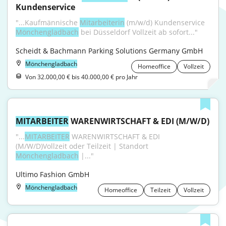
Kundenservice
"...Kaufmännische 
Mitarbeiterin
 (m/w/d) Kundenservice 
Mönchengladbach
 bei Düsseldorf Vollzeit ab sofort..."
Scheidt & Bachmann Parking Solutions Germany GmbH
Mönchengladbach
Homeoffice
Vollzeit
Von 32.000,00 € bis 40.000,00 € pro Jahr
MITARBEITER
 WARENWIRTSCHAFT & EDI (M/W/D)
"...
MITARBEITER
 WARENWIRTSCHAFT & EDI 
(M/W/D)Vollzeit oder Teilzeit | Standort 
Mönchengladbach
 |..."
Ultimo Fashion GmbH
Mönchengladbach
Homeoffice
Teilzeit
Vollzeit