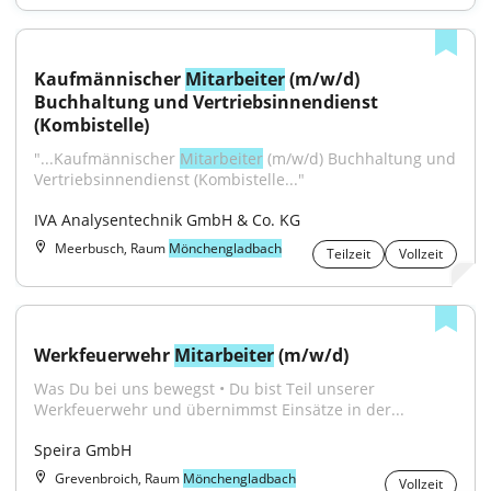
Kaufmännischer 
Mitarbeiter
 (m/w/d) 
Buchhaltung und Vertriebsinnendienst 
(Kombistelle)
"...Kaufmännischer 
Mitarbeiter
 (m/w/d) Buchhaltung und 
Vertriebsinnendienst (Kombistelle..."
IVA Analysentechnik GmbH & Co. KG
Meerbusch, Raum
Mönchengladbach
Teilzeit
Vollzeit
Werkfeuerwehr 
Mitarbeiter
 (m/w/d)
Was Du bei uns bewegst • Du bist Teil unserer 
Werkfeuerwehr und übernimmst Einsätze in der...
Speira GmbH
Grevenbroich, Raum
Mönchengladbach
Vollzeit