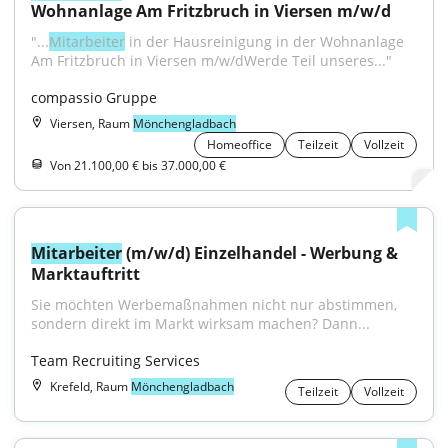
Wohnanlage Am Fritzbruch in Viersen m/w/d
"...
Mitarbeiter
 in der Hausreinigung in der Wohnanlage 
Am Fritzbruch in Viersen m/w/dWerde Teil unseres..."
compassio Gruppe
Viersen, Raum
Mönchengladbach
Homeoffice
Teilzeit
Vollzeit
Von 21.100,00 € bis 37.000,00 €
Mitarbeiter
 (m/w/d) Einzelhandel - Werbung & 
Marktauftritt
Sie möchten Werbemaßnahmen nicht nur abstimmen, 
sondern direkt im Markt wirksam machen? Dann...
Team Recruiting Services
Krefeld, Raum
Mönchengladbach
Teilzeit
Vollzeit