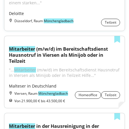
einem starken..."
Deloitte
Düsseldorf, Raum
Mönchengladbach
Teilzeit
Mitarbeiter
 (m/w/d) im Bereitschaftsdienst 
Hausnotruf in Viersen als Minijob oder in 
Teilzeit
"...
Mitarbeiter
 (m/w/d) im Bereitschaftsdienst Hausnotruf 
in Viersen als Minijob oder in Teilzeit Hilfe..."
Malteser in Deutschland
Viersen, Raum
Mönchengladbach
Homeoffice
Teilzeit
Von 21.900,00 € bis 43.500,00 €
Mitarbeiter
 in der Hausreinigung in der 