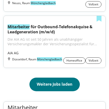
Neuss, Raum
Mönchengladbach
Vollzeit
Mitarbeiter
 für Outbound-Telefonakquise & 
Leadgeneration (m/w/d)
Die AIA AG ist seit 50 Jahren als unabhängiger 
Versicherungsmakler der Versicherungsspezialist für...
AIA AG
Düsseldorf, Raum
Mönchengladbach
Homeoffice
Vollzeit
Weitere Jobs laden
Mitarbeiter