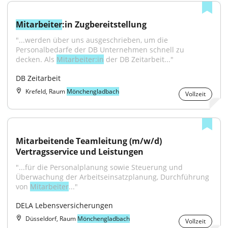
Mitarbeiter
:in Zugbereitstellung
"...werden über uns ausgeschrieben, um die 
Personalbedarfe der DB Unternehmen schnell zu 
decken. Als 
Mitarbeiter:in
 der DB Zeitarbeit..."
DB Zeitarbeit
Krefeld, Raum
Mönchengladbach
Vollzeit
Mitarbeitende Teamleitung (m/w/d) 
Vertragsservice und Leistungen
"...für die Personalplanung sowie Steuerung und 
Überwachung der Arbeitseinsatzplanung, Durchführung 
von 
Mitarbeiter
..."
DELA Lebensversicherungen
Düsseldorf, Raum
Mönchengladbach
Vollzeit