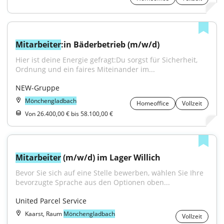
Mitarbeiter
:in Bäderbetrieb (m/w/d)
Hier ist deine Energie gefragt:Du sorgst für Sicherheit, 
Ordnung und ein faires Miteinander im...
NEW-Gruppe
Mönchengladbach
Homeoffice
Vollzeit
Von 26.400,00 € bis 58.100,00 €
Mitarbeiter
 (m/w/d) im Lager Willich
Bevor Sie sich auf eine Stelle bewerben, wählen Sie Ihre 
bevorzugte Sprache aus den Optionen oben...
United Parcel Service
Kaarst, Raum
Mönchengladbach
Vollzeit