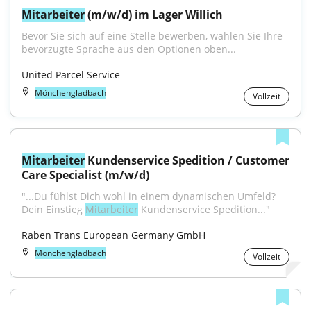
Mitarbeiter
 (m/w/d) im Lager Willich
Bevor Sie sich auf eine Stelle bewerben, wählen Sie Ihre 
bevorzugte Sprache aus den Optionen oben...
United Parcel Service
Mönchengladbach
Vollzeit
Mitarbeiter
 Kundenservice Spedition / Customer 
Care Specialist (m/w/d)
"...Du fühlst Dich wohl in einem dynamischen Umfeld? 
Dein Einstieg 
Mitarbeiter
 Kundenservice Spedition..."
Raben Trans European Germany GmbH
Mönchengladbach
Vollzeit