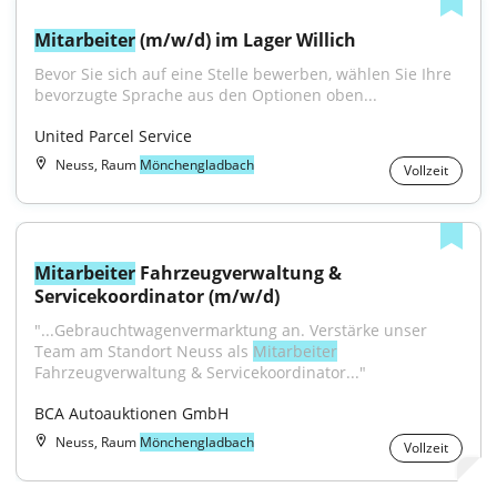
Mitarbeiter
 (m/w/d) im Lager Willich
Bevor Sie sich auf eine Stelle bewerben, wählen Sie Ihre 
bevorzugte Sprache aus den Optionen oben...
United Parcel Service
Neuss, Raum
Mönchengladbach
Vollzeit
Mitarbeiter
 Fahrzeugverwaltung & 
Servicekoordinator (m/w/d)
"...Gebrauchtwagenvermarktung an. Verstärke unser 
Team am Standort Neuss als 
Mitarbeiter
Fahrzeugverwaltung & Servicekoordinator..."
BCA Autoauktionen GmbH
Neuss, Raum
Mönchengladbach
Vollzeit