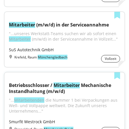
Mitarbeiter
 (m/w/d) in der Serviceannahme
"...unseres Werkstatt-Teams suchen wir ab sofort einen 
Mitarbeiter
 (m/w/d) in der Serviceannahme in Vollzeit..."
SuS Autotechnik GmbH
Krefeld, Raum
Mönchengladbach
Vollzeit
Betriebsschlosser / 
Mitarbeiter
 Mechanische 
Instandhaltung (m/w/d)
"...
Mitarbeitenden
 die Nummer 1 bei Verpackungen aus 
Well- und Vollpappe weltweit. Die Zukunft unseres 
Unter­nehmens..."
Smurfit Westrock GmbH