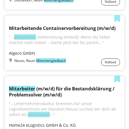
Düsseldorf, Raum
Mönchengladbach
Vollzeit
Mitarbeitende Containervorbereitung (m/w/d)
"...
Mitarbeiter
 Vorbereitung (m/w/d): Wenn du lieber 
machst statt redest – starte jetzt bei Du packst..."
Algeco GmbH
Neuss, Raum
Mönchengladbach
Vollzeit
Mitarbeiter
 (m/w/d) für die Bestandsklärung / 
Problemsolver (m/w/d)
"...Unternehmenskultur brennen.Für unser 
Logistikzentrum am Standort Neuss suchen wir dich ab 
sofort als:
Mitarbeiter
..."
Home24 eLogistics GmbH & Co. KG