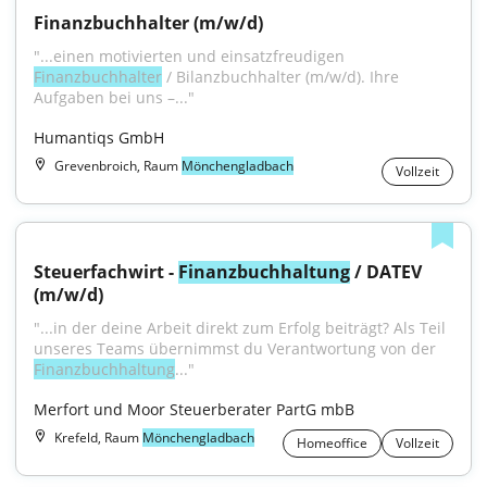
Finanzbuchhalter (m/w/d)
"...einen motivierten und einsatzfreudigen 
Finanzbuchhalter
 / Bilanzbuchhalter (m/w/d). Ihre 
Aufgaben bei uns –..."
Humantiqs GmbH
Grevenbroich, Raum
Mönchengladbach
Vollzeit
Steuerfachwirt - 
Finanzbuchhaltung
 / DATEV 
(m/w/d)
"...in der deine Arbeit direkt zum Erfolg beiträgt? Als Teil 
unseres Teams übernimmst du Verantwortung von der 
Finanzbuchhaltung
..."
Merfort und Moor Steuerberater PartG mbB
Krefeld, Raum
Mönchengladbach
Homeoffice
Vollzeit