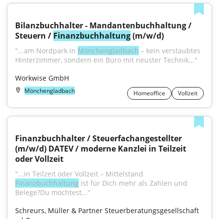
Bilanzbuchhalter - Mandantenbuchhaltung / 
Steuern / 
Finanzbuchhaltung
 (m/w/d)
"...am Nordpark in 
Mönchengladbach
 – kein verstaubtes 
Hinterzimmer, sondern ein Büro mit neuster Technik..."
Workwise GmbH
Mönchengladbach
Homeoffice
Vollzeit
Finanzbuchhalter / Steuerfachangestellter 
(m/w/d) DATEV / moderne Kanzlei in Teilzeit 
oder Vollzeit
"...in Teilzeit oder Vollzeit – Mittelstand 
Finanzbuchhaltung
 ist für Dich mehr als Zahlen und 
Belege?Du möchtest..."
Schreurs, Müller & Partner Steuerberatungsgesellschaft 