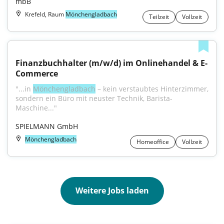
mbB
Krefeld, Raum
Mönchengladbach
Teilzeit
Vollzeit
Finanzbuchhalter (m/w/d) im Onlinehandel & E-
Commerce
"...in 
Mönchengladbach
 – kein verstaubtes Hinterzimmer, 
sondern ein Büro mit neuster Technik, Barista-
Maschine..."
SPIELMANN GmbH
Mönchengladbach
Homeoffice
Vollzeit
Weitere Jobs laden