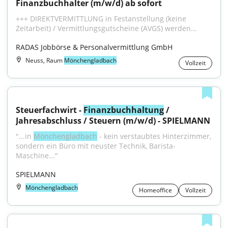
Finanzbuchhalter (m/w/d) ab sofort
+++ DIREKTVERMITTLUNG in Festanstellung (keine 
Zeitarbeit) / Vermittlungsgutscheine (AVGS) werden...
RADAS Jobbörse & Personalvermittlung GmbH
Neuss, Raum
Mönchengladbach
Vollzeit
Steuerfachwirt - 
Finanzbuchhaltung
 / 
Jahresabschluss / Steuern (m/w/d) - SPIELMANN
"...in 
Mönchengladbach
 - kein verstaubtes Hinterzimmer, 
sondern ein Büro mit neuster Technik, Barista-
Maschine..."
SPIELMANN
Mönchengladbach
Homeoffice
Vollzeit