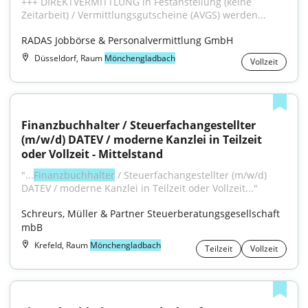
+++ DIREKTVERMITTLUNG in Festanstellung (keine 
Zeitarbeit) / Vermittlungsgutscheine (AVGS) werden...
RADAS Jobbörse & Personalvermittlung GmbH
Düsseldorf, Raum
Mönchengladbach
Vollzeit
Finanzbuchhalter / Steuerfachangestellter 
(m/w/d) DATEV / moderne Kanzlei in Teilzeit 
oder Vollzeit - Mittelstand
"...
Finanzbuchhalter
 / Steuerfachangestellter (m/w/d) 
DATEV / moderne Kanzlei in Teilzeit oder Vollzeit..."
Schreurs, Müller & Partner Steuerberatungsgesellschaft 
mbB
Krefeld, Raum
Mönchengladbach
Teilzeit
Vollzeit