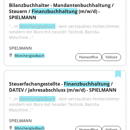
Bilanzbuchhalter - Mandantenbuchhaltung / 
Steuern / 
Finanzbuchhaltung
 (m/w/d) - 
SPIELMANN
"...in 
Mönchengladbach
 - kein verstaubtes Hinterzimmer, 
sondern ein Büro mit neuster Technik, Barista-
Maschine..."
SPIELMANN
Mönchengladbach
Homeoffice
Vollzeit
Steuerfachangestellte - 
Finanzbuchhaltung
 / 
DATEV / Jahresabschluss (m/w/d) - SPIELMANN
"...in 
Mönchengladbach
 - kein verstaubtes Hinterzimmer, 
sondern ein Büro mit neuster Technik, Barista-
Maschine..."
SPIELMANN
Mönchengladbach
Homeoffice
Vollzeit