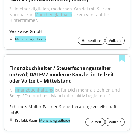
"...in einer digitalen, modernen Kanzlei mit Sitz am 
Nordpark in 
Mönchengladbach
 – kein verstaubtes 
Hinterzimmer..."
Workwise GmbH
Mönchengladbach
Homeoffice
Vollzeit
Finanzbuchhalter / Steuerfachangestellter 
(m/w/d) DATEV / moderne Kanzlei in Teilzeit 
oder Vollzeit – Mittelstand
"...
Finanzbuchhaltung
 ist für Dich mehr als Zahlen und 
Belege?Du möchtest Mandanten aktiv begleiten..."
Schreurs Müller Partner Steuerberatungsgesellschaft 
mbB
Krefeld, Raum
Mönchengladbach
Teilzeit
Vollzeit