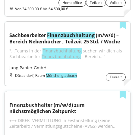
Homeoffice
Teilzeit
Vollzeit
Von 34.300,00 € bis 64.500,00 €
Sachbearbeiter 
Finanzbuchhaltung
 (m/w/d) – 
Bereich Nebenbücher , Teilzeit 25 Std. / Woche
"...Teams in der 
Finanzbuchhaltung
 suchen wir dich als 
Sachbearbeiter 
Finanzbuchhaltung
 - Bereich..."
Jung Papier GmbH
Düsseldorf, Raum
Mönchengladbach
Teilzeit
Finanzbuchhalter (m/w/d) zum 
nächstmöglichen Zeitpunkt
+++ DIREKTVERMITTLUNG in Festanstellung (keine 
Zeitarbeit) / Vermittlungsgutscheine (AVGS) werden...