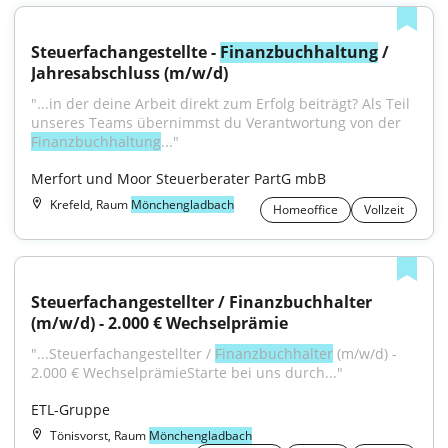
Steuerfachangestellte - 
Finanzbuchhaltung
 / 
Jahresabschluss (m/w/d)
"...in der deine Arbeit direkt zum Erfolg beiträgt? Als Teil 
unseres Teams übernimmst du Verantwortung von der 
Finanzbuchhaltung
..."
Merfort und Moor Steuerberater PartG mbB
Krefeld, Raum
Mönchengladbach
Homeoffice
Vollzeit
Steuerfachangestellter / Finanzbuchhalter 
(m/w/d) - 2.000 € Wechselprämie
"...Steuerfachangestellter / 
Finanzbuchhalter
 (m/w/d) - 
2.000 € WechselprämieStarte bei uns durch..."
ETL-Gruppe
Tönisvorst, Raum
Mönchengladbach