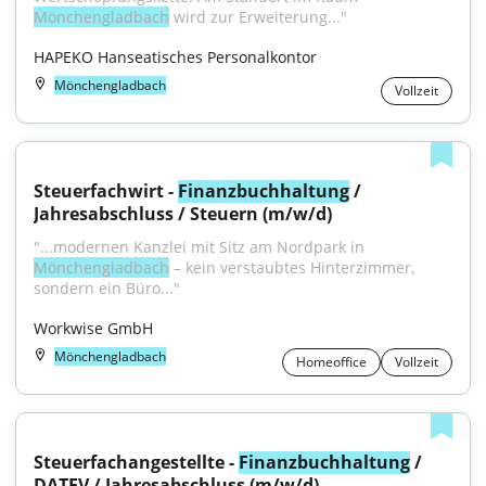
Mönchengladbach
 wird zur Erweiterung..."
HAPEKO Hanseatisches Personalkontor
Mönchengladbach
Vollzeit
Steuerfachwirt - 
Finanzbuchhaltung
 / 
Jahresabschluss / Steuern (m/w/d)
"...modernen Kanzlei mit Sitz am Nordpark in 
Mönchengladbach
 – kein verstaubtes Hinterzimmer, 
sondern ein Büro..."
Workwise GmbH
Mönchengladbach
Homeoffice
Vollzeit
Steuerfachangestellte - 
Finanzbuchhaltung
 / 
DATEV / Jahresabschluss (m/w/d)