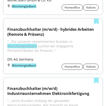
MEHR.team GmbH & Co. KG
Mönchengladbach
Homeoffice
Vollzeit
Finanzbuchhalter (m/w/d) - hybrides Arbeiten 
(Remote & Präsenz)
"...Für unseren renommierten Kunden in 
Mönchengladbach
 suchen wir engagierte 
Persönlichkeiten als Finance..."
DIS AG Germany
Mönchengladbach
Homeoffice
Vollzeit
Finanzbuchhalter (m/w/d) 
Industrieunternehmen Elektronikfertigung
"...seine Kunden entlang der gesamten 
Wertschöpfungskette. Am Standort im Raum 