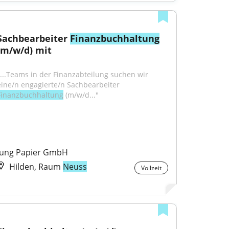
Sachbearbeiter 
Finanzbuchhaltung
(m/w/d) mit
"...Teams in der Finanzabteilung suchen wir 
eine/n engagierte/n Sachbearbeiter 
Finanzbuchhaltung
 (m/w/d..."
Jung Papier GmbH
Hilden, Raum
Neuss
Vollzeit