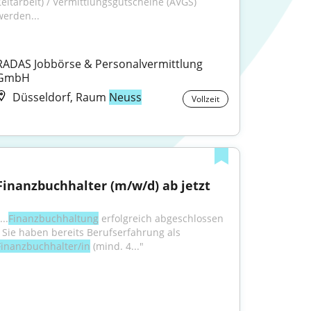
Zeitarbeit) / Vermittlungsgutscheine (AVGS) 
werden...
RADAS Jobbörse & Personalvermittlung 
GmbH
Düsseldorf, Raum
Neuss
Vollzeit
Finanzbuchhalter (m/w/d) ab jetzt
...
Finanzbuchhaltung
 erfolgreich abgeschlossen 
• Sie haben bereits Berufserfahrung als 
Finanzbuchhalter/in
 (mind. 4..."