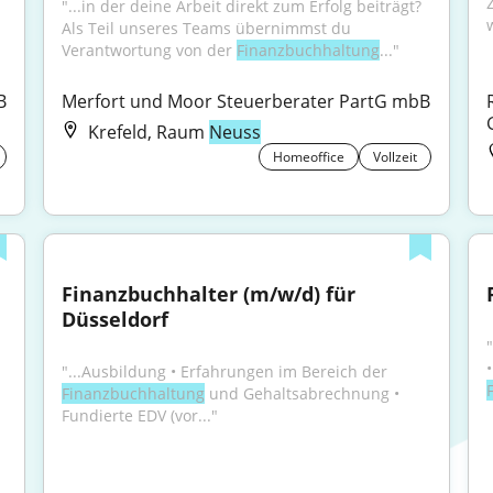
"...in der deine Arbeit direkt zum Erfolg beiträgt? 
Als Teil unseres Teams übernimmst du 
Verantwortung von der 
Finanzbuchhaltung
..."
B
Merfort und Moor Steuerberater PartG mbB
Krefeld, Raum
Neuss
Homeoffice
Vollzeit
Finanzbuchhalter (m/w/d) für 
Düsseldorf
"
"...Ausbildung • Erfahrungen im Bereich der 
Finanzbuchhaltung
 und Gehaltsabrechnung • 
Fundierte EDV (vor..."