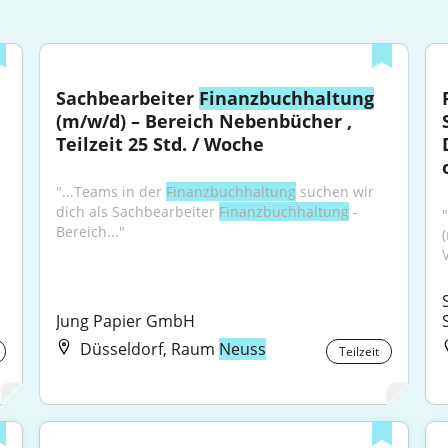
Sachbearbeiter 
Finanzbuchhaltung
(m/w/d) – Bereich Nebenbücher , 
Teilzeit 25 Std. / Woche
"...Teams in der 
Finanzbuchhaltung
 suchen wir 
dich als Sachbearbeiter 
Finanzbuchhaltung
 - 
"
Bereich..."
V
Jung Papier GmbH
Düsseldorf, Raum
Neuss
Teilzeit