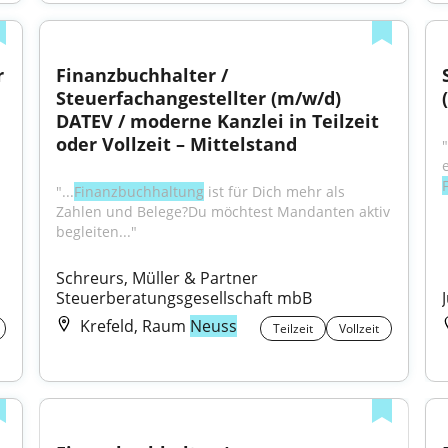
 
Finanzbuchhalter / 
Steuerfachangestellter (m/w/d) 
DATEV / moderne Kanzlei in Teilzeit 
oder Vollzeit – Mittelstand
"...
Finanzbuchhaltung
 ist für Dich mehr als 
Zahlen und Belege?Du möchtest Mandanten aktiv 
begleiten..."
Schreurs, Müller & Partner 
Steuerberatungsgesellschaft mbB
Krefeld, Raum
Neuss
Teilzeit
Vollzeit