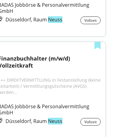
RADAS Jobbörse & Personalvermittlung 
GmbH
Düsseldorf, Raum
Neuss
Vollzeit
Finanzbuchhalter (m/w/d) 
Vollzeitkraft
+++ DIREKTVERMITTLUNG in Festanstellung (keine 
Zeitarbeit) / Vermittlungsgutscheine (AVGS) 
werden...
RADAS Jobbörse & Personalvermittlung 
GmbH
Düsseldorf, Raum
Neuss
Vollzeit