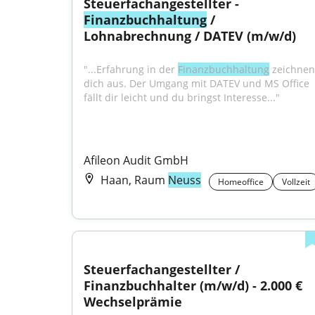
Steuerfachangestellter - 
Finanzbuchhaltung
 / 
Lohnabrechnung / DATEV (m/w/d)
"...Erfahrung in der 
Finanzbuchhaltung
 zeichnen 
dich aus. Der Umgang mit DATEV und MS Office 
fällt dir leicht und du bringst Interesse..."
Afileon Audit GmbH
Haan, Raum
Neuss
Homeoffice
Vollzeit
Steuerfachangestellter / 
Finanzbuchhalter (m/w/d) - 2.000 € 
Wechselprämie