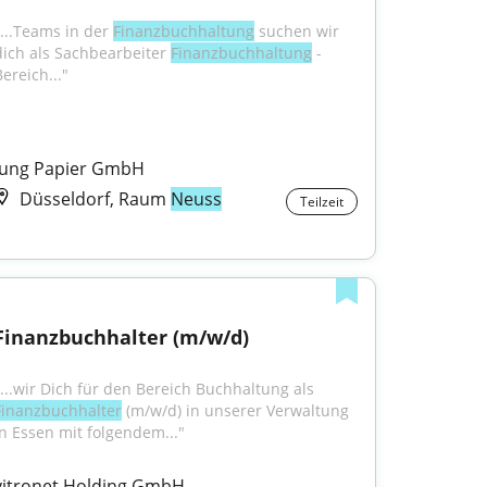
"...Teams in der 
Finanzbuchhaltung
 suchen wir 
dich als Sachbearbeiter 
Finanzbuchhaltung
 - 
ereich..."
Jung Papier GmbH
Düsseldorf, Raum
Neuss
Teilzeit
Finanzbuchhalter (m/w/d)
"...wir Dich für den Bereich Buchhaltung als 
Finanzbuchhalter
 (m/w/d) in unserer Verwaltung 
in Essen mit folgendem..."
vitronet Holding GmbH