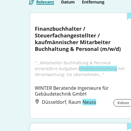
Relevanz
Datum
Entfernung
Finanzbuchhalter / 
Steuerfachangestellter / 
kaufmännischer Mitarbeiter 
Buchhaltung & Personal (m/w/d)
"...Mitarbeiter Buchhaltung & Personal 
(m/w/d)Ihre Aufgaben:
Finanzbuchhaltung
 mit 
Verantwortung: Sie übernehmen..."
WINTER Beratende Ingenieure für 
Gebäudetechnik GmbH
Düsseldorf, Raum
Neuss
Vollzeit