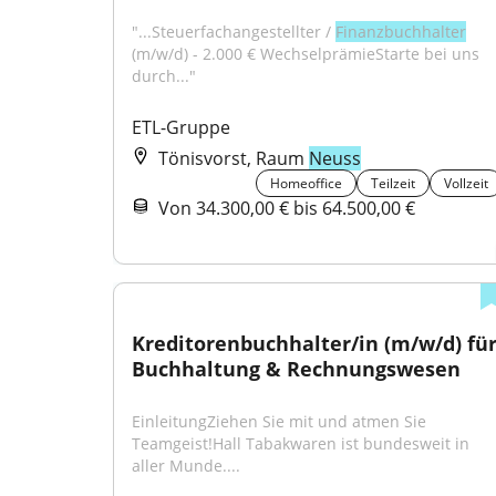
"...Steuerfachangestellter / 
Finanzbuchhalter
(m/w/d) - 2.000 € WechselprämieStarte bei uns 
durch..."
ETL-Gruppe
Tönisvorst, Raum
Neuss
Homeoffice
Teilzeit
Vollzeit
Von 34.300,00 € bis 64.500,00 €
Kreditorenbuchhalter/in (m/w/d) für
Buchhaltung & Rechnungswesen
EinleitungZiehen Sie mit und atmen Sie 
Teamgeist!Hall Tabakwaren ist bundesweit in 
aller Munde....