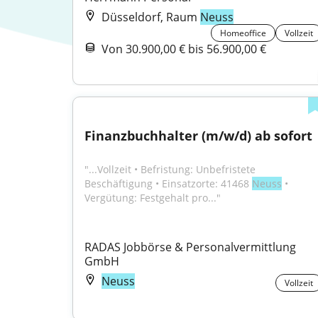
Düsseldorf, Raum
Neuss
Homeoffice
Vollzeit
Von 30.900,00 € bis 56.900,00 €
Finanzbuchhalter (m/w/d) ab sofort
"...Vollzeit • Befristung: Unbefristete 
Beschäftigung • Einsatzorte: 41468 
Neuss
 • 
Vergütung: Festgehalt pro..."
RADAS Jobbörse & Personalvermittlung 
GmbH
Neuss
Vollzeit