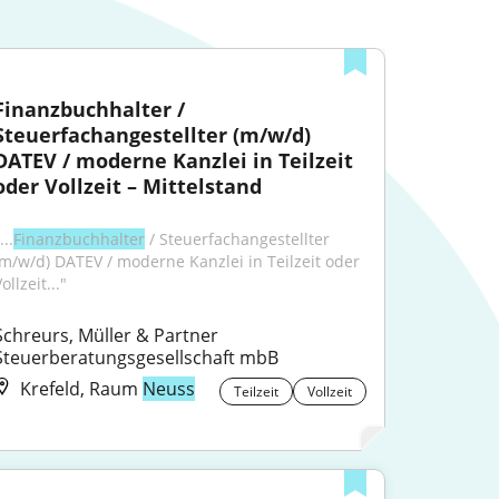
Finanzbuchhalter / 
Steuerfachangestellter (m/w/d) 
DATEV / moderne Kanzlei in Teilzeit 
oder Vollzeit – Mittelstand
...
Finanzbuchhalter
 / Steuerfachangestellter 
(m/w/d) DATEV / moderne Kanzlei in Teilzeit oder 
ollzeit..."
Schreurs, Müller & Partner 
Steuerberatungsgesellschaft mbB
Krefeld, Raum
Neuss
Teilzeit
Vollzeit