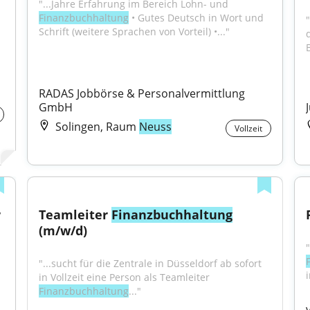
"...Jahre Erfahrung im Bereich Lohn- und 
Finanzbuchhaltung
 • Gutes Deutsch in Wort und 
Schrift (weitere Sprachen von Vorteil) •..."
B
RADAS Jobbörse & Personalvermittlung 
GmbH
Solingen, Raum
Neuss
Vollzeit
 
Teamleiter 
Finanzbuchhaltung
(m/w/d)
"...sucht für die Zentrale in Düsseldorf ab sofort 
in Vollzeit eine Person als Teamleiter 
Finanzbuchhaltung
..."