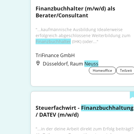
Finanzbuchhalter (m/w/d) als 
Berater/Consultant
"...kaufmännische Ausbildung Idealerweise 
erfolgreich abgeschlossene Weiterbildung zum 
Finanzbuchhalter
 (IHK) (oder..."
TriFinance GmbH
Düsseldorf, Raum
Neuss
Homeoffice
Teilzeit
Steuerfachwirt - 
Finanzbuchhaltung
/ DATEV (m/w/d)
"...in der deine Arbeit direkt zum Erfolg beiträgt? 