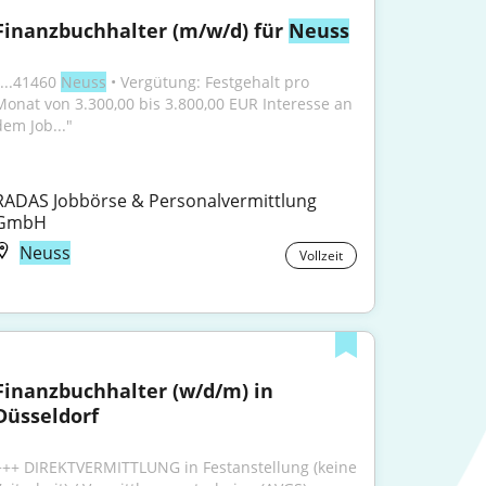
Finanzbuchhalter (m/w/d) für 
Neuss
...41460 
Neuss
 • Vergütung: Festgehalt pro 
Monat von 3.300,00 bis 3.800,00 EUR Interesse an 
dem Job..."
RADAS Jobbörse & Personalvermittlung 
GmbH
Neuss
Vollzeit
Finanzbuchhalter (w/d/m) in 
Düsseldorf
+++ DIREKTVERMITTLUNG in Festanstellung (keine 