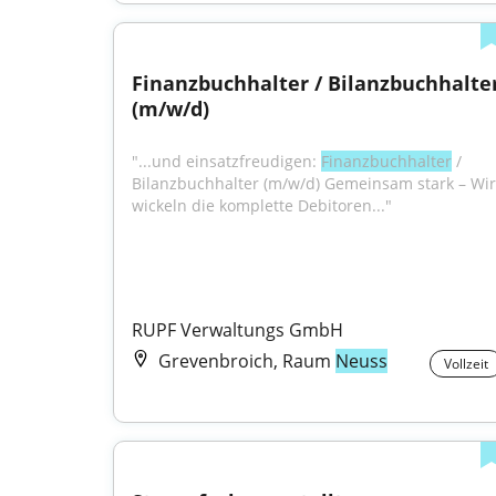
Finanzbuchhalter / Bilanzbuchhalter
(m/w/d)
"...und einsatzfreudigen: 
Finanzbuchhalter
 / 
Bilanzbuchhalter (m/w/d) Gemeinsam stark – Wir 
wickeln die komplette Debitoren..."
RUPF Verwaltungs GmbH
Grevenbroich, Raum
Neuss
Vollzeit