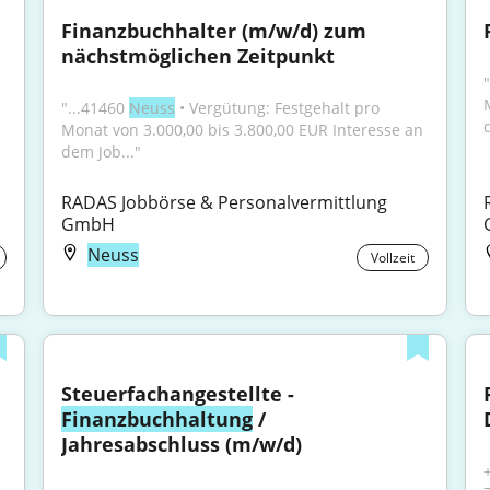
Finanzbuchhalter (m/w/d) zum 
nächstmöglichen Zeitpunkt
"
"...41460 
Neuss
 • Vergütung: Festgehalt pro 
Monat von 3.000,00 bis 3.800,00 EUR Interesse an 
dem Job..."
RADAS Jobbörse & Personalvermittlung 
GmbH
Neuss
Vollzeit
Steuerfachangestellte - 
Finanzbuchhaltung
 / 
Jahresabschluss (m/w/d)