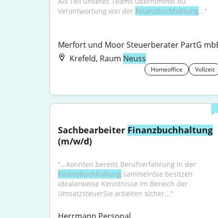
Als Teil unseres Teams übernimmst du 
Verantwortung von der 
Finanzbuchhaltung
..."
Merfort und Moor Steuerberater PartG mb
Krefeld, Raum
Neuss
Homeoffice
Vollzeit
Sachbearbeiter 
Finanzbuchhaltung
(m/w/d)
"...konnten bereits Berufserfahrung in der 
Finanzbuchhaltung
 sammelnSie besitzen 
idealerweise Kenntnisse im Bereich der 
UmsatzsteuerSie arbeiten sicher..."
Herrmann Personal