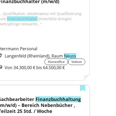
Finanzbuchhalter (m/w/d)
...Qualifikation, idealerweise mit Qualifizierung 
zum 
Finanzbuchhalter
 (m/w/d)Sie bringen 
mehrjährige relevante..."
Herrmann Personal
Langenfeld (Rheinland), Raum
Neuss
Homeoffice
Vollzeit
Von 34.300,00 € bis 64.500,00 €
Sachbearbeiter 
Finanzbuchhaltung
(m/w/d) – Bereich Nebenbücher , 
Teilzeit 25 Std. / Woche