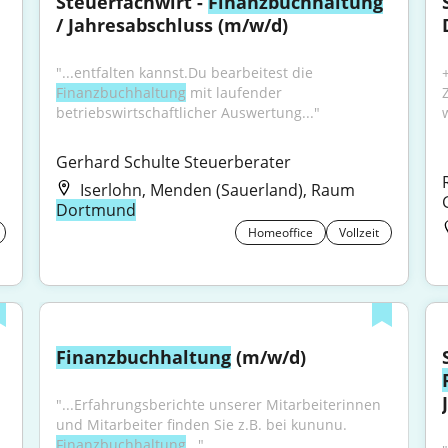
 
Steuerfachwirt - 
Finanzbuchhaltung
/ Jahresabschluss (m/w/d)
"...entfalten kannst.Du bearbeitest die 
Finanzbuchhaltung
 mit laufender 
betriebswirtschaftlicher Auswertung..."
Gerhard Schulte Steuerberater
Iserlohn, Menden (Sauerland), Raum
Dortmund
Homeoffice
Vollzeit
Finanzbuchhaltung
 (m/w/d)
"...Erfahrungsberichte unserer Mitarbeiterinnen 
und Mitarbeiter finden Sie z.B. bei kununu. 
Finanzbuchhaltung
..."