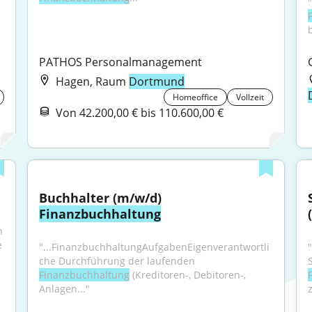
PATHOS Personalmanagement
Hagen, Raum
Dortmund
Homeoffice
Vollzeit
Von 42.200,00 € bis 110.600,00 €
Buchhalter (m/w/d) 
Finanzbuchhaltung
 
 
"...FinanzbuchhaltungAufgabenEigenverantwortli
che Durchführung der laufenden 
Finanzbuchhaltung
 (Kreditoren-, Debitoren-, 
Anlagen..."
z