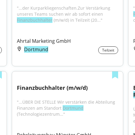
"...der Kurparkliegenschaften.Zur Verstärkung 
unseres Teams suchen wir ab sofort einen 
Finanzbuchhalter
 (m/w/d) in Teilzeit (20..."
Ahrtal Marketing GmbH
Dortmund
Teilzeit
Finanzbuchhalter (m/w/d)
"...ÜBER DIE STELLE Wir verstärken die Abteilung 
Finanzen am Standort 
Dortmund
(Technologiezentrum..."
e