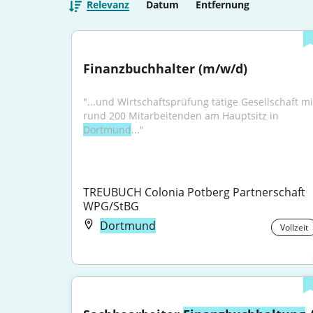
Relevanz
Datum
Entfernung
Finanzbuchhalter (m/w/d)
"...und Wirtschaftsprüfung tätige Gesellschaft mit
rund 200 Mitarbeitenden am Hauptsitz in 
Dortmund
..."
TREUBUCH Colonia Potberg Partnerschaft 
WPG/StBG
Dortmund
Vollzeit