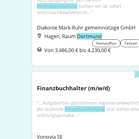
Finanzbuchhaltung
 suchen wir ab sofort 
eine:nSachbearbeiter:in..."
Diakonie Mark-Ruhr gemeinnützige GmbH
Hagen, Raum
Dortmund
Homeoffice
Teilzeit
Von 3.486,00 € bis 4.230,00 €
Finanzbuchhalter (m/w/d)
"...AufgabenSie übernehmen eigenverantwortlich
die laufende 
Finanzbuchhaltung
 und stellen eine
ordnungsgemäße..."
Vonovia SE