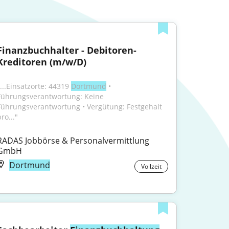
Finanzbuchhalter - Debitoren-
Kreditoren (m/w/D)
...Einsatzorte: 44319 
Dortmund
 • 
Führungsverantwortung: Keine 
Führungsverantwortung • Vergütung: Festgehalt 
ro..."
RADAS Jobbörse & Personalvermittlung 
GmbH
Dortmund
Vollzeit