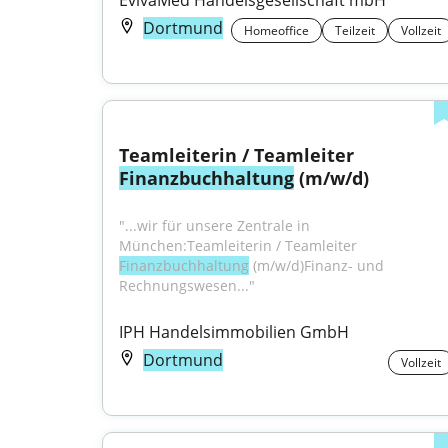
EvivaMed Handelsgesellschaft mbH
Dortmund
Homeoffice
Teilzeit
Vollzeit
Teamleiterin / Teamleiter 
Finanzbuchhaltung
 (m/w/d)
"...wir für unsere Zentrale in 
München:Teamleiterin / Teamleiter 
Finanzbuchhaltung
 (m/w/d)Finanz- und 
Rechnungswesen..."
IPH Handelsimmobilien GmbH
Dortmund
Vollzeit