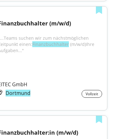
Finanzbuchhalter (m/w/d)
"...Teams suchen wir zum nächstmöglichen 
Zeitpunkt einen:
Finanzbuchhalter
 (m/w/d)Ihre 
Aufgaben..."
EITEC GmbH
Dortmund
Vollzeit
Finanzbuchhalter:in (m/w/d)