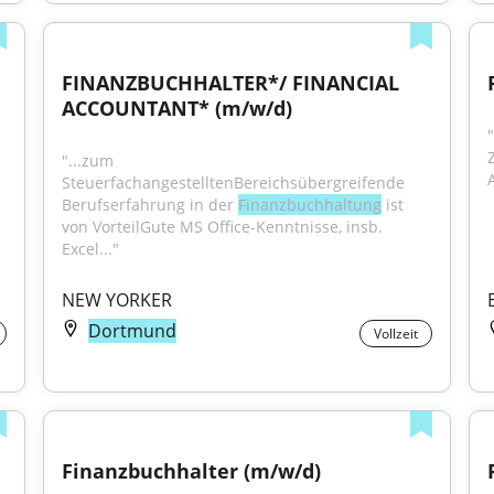
FINANZBUCHHALTER*/ FINANCIAL 
ACCOUNTANT* (m/w/d)
"...zum 
SteuerfachangestelltenBereichsübergreifende 
Berufserfahrung in der 
Finanzbuchhaltung
 ist 
von VorteilGute MS Office-Kenntnisse, insb. 
Excel..."
NEW YORKER
Dortmund
Vollzeit
Finanzbuchhalter (m/w/d)