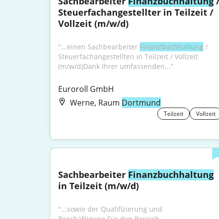
Sachbearbeiter 
Finanzbuchhaltung
 /
Steuerfachangestellter in Teilzeit / 
Vollzeit (m/w/d)
"...einen Sachbearbeiter 
Finanzbuchhaltung
 / 
Steuerfachangestellten in Teilzeit / Vollzeit 
(m/w/d)Dank Ihrer umfassenden..."
Euroroll GmbH
Werne, Raum
Dortmund
Teilzeit
Vollzeit
Sachbearbeiter 
Finanzbuchhaltung
in Teilzeit (m/w/d)
"...sowie der Qualifizierung und 
Beschäftigung.Für den Bereich 