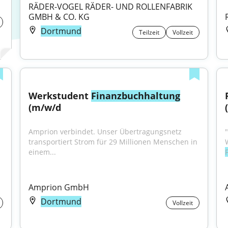
RÄDER-VOGEL RÄDER- UND ROLLENFABRIK 
GMBH & CO. KG
Dortmund
Teilzeit
Vollzeit
Werkstudent 
Finanzbuchhaltung
(m/w/d
Amprion verbindet. Unser Übertragungsnetz 
transportiert Strom für 29 Millionen Menschen in 
einem...
Amprion GmbH
Dortmund
Vollzeit