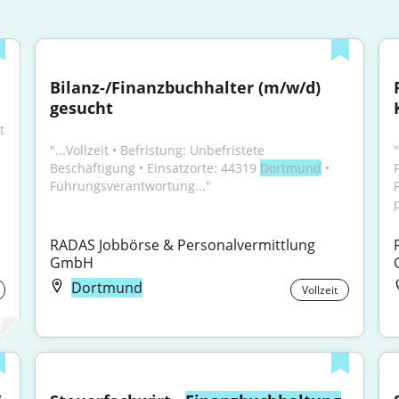
Bilanz-/Finanzbuchhalter (m/w/d) 
gesucht
 
"...Vollzeit • Befristung: Unbefristete 
"
Beschäftigung • Einsatzorte: 44319 
Dortmund
 • 
Führungsverantwortung..."
p
RADAS Jobbörse & Personalvermittlung 
GmbH
Dortmund
Vollzeit