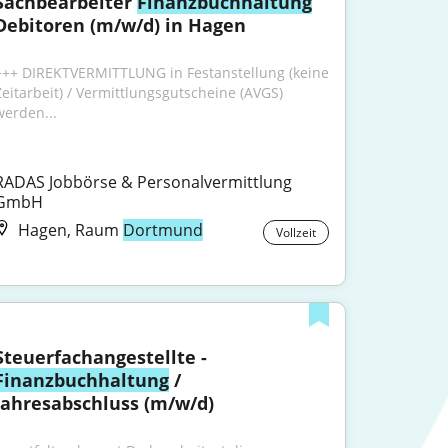
Sachbearbeiter 
Finanzbuchhaltung
Debitoren (m/w/d) in Hagen
+++ DIREKTVERMITTLUNG in Festanstellung (keine 
Zeitarbeit) / Vermittlungsgutscheine (AVGS) 
werden...
RADAS Jobbörse & Personalvermittlung 
GmbH
Hagen, Raum
Dortmund
Vollzeit
Steuerfachangestellte - 
Finanzbuchhaltung
 / 
Jahresabschluss (m/w/d)