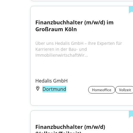
Finanzbuchhalter (m/w/d) im 
Großraum Köln
Über uns Hedalis GmbH – Ihre Experten für 
Karrieren in der Bau- und 
ImmobilienwirtschaftWir...
Hedalis GmbH
Dortmund
Homeoffice
Vollzeit
Finanzbuchhalter (m/w/d) 