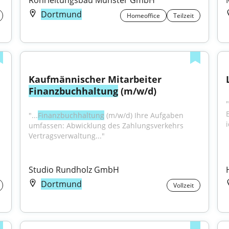
Rohrleitungsbau Münster GmbH
Dortmund
Homeoffice
Teilzeit
Kaufmännischer Mitarbeiter 
Finanzbuchhaltung
 (m/w/d)
"...
Finanzbuchhaltung
 (m/w/d) Ihre Aufgaben 
umfassen: Abwicklung des Zahlungsverkehrs 
Vertragsverwaltung..."
Studio Rundholz GmbH
Dortmund
Vollzeit