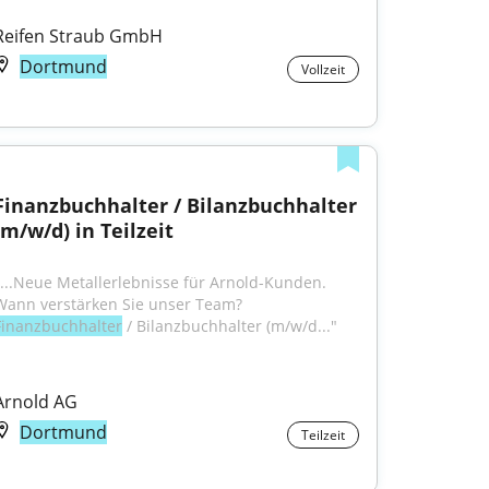
Reifen Straub GmbH
Dortmund
Vollzeit
Finanzbuchhalter / Bilanzbuchhalter 
(m/w/d) in Teilzeit
"...Neue Metallerlebnisse für Arnold-Kunden. 
Wann verstärken Sie unser Team?
Finanzbuchhalter
 / Bilanzbuchhalter (m/w/d..."
Arnold AG
Dortmund
Teilzeit