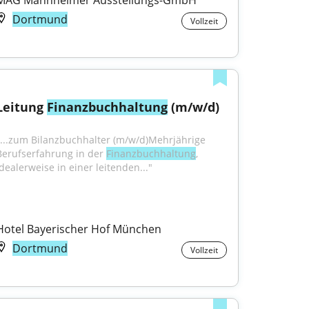
MAG Mannheimer Ausstellungs-GmbH
Dortmund
Vollzeit
Leitung 
Finanzbuchhaltung
 (m/w/d)
"...zum Bilanzbuchhalter (m/w/d)Mehrjährige 
Berufserfahrung in der 
Finanzbuchhaltung
, 
idealerweise in einer leitenden..."
Hotel Bayerischer Hof München
Dortmund
Vollzeit