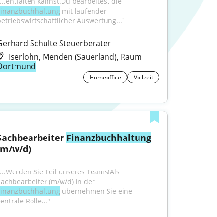
"...entfalten kannst.Du bearbeitest die 
Finanzbuchhaltung
 mit laufender 
betriebswirtschaftlicher Auswertung..."
Gerhard Schulte Steuerberater
Iserlohn, Menden (Sauerland), Raum
Dortmund
Homeoffice
Vollzeit
Sachbearbeiter 
Finanzbuchhaltung
(m/w/d)
"...Werden Sie Teil unseres Teams!Als 
Sachbearbeiter (m/w/d) in der 
Finanzbuchhaltung
 übernehmen Sie eine 
entrale Rolle..."