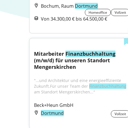
Bochum, Raum
Dortmund
Homeoffice
Vollzeit
Von 34.300,00 € bis 64.500,00 €
Mitarbeiter 
Finanzbuchhaltung
(m/w/d) für unseren Standort 
Mengerskirchen
"...und Architektur und eine energieeffiziente 
Zukunft.Für unser Team der 
Finanzbuchhaltung
am Standort Mengerskirchen..."
Beck+Heun GmbH
Dortmund
Vollzeit