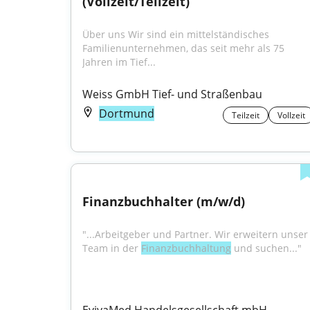
(Vollzeit/Teilzeit)
Über uns Wir sind ein mittelständisches 
Familienunternehmen, das seit mehr als 75 
Jahren im Tief...
Weiss GmbH Tief- und Straßenbau
Dortmund
Teilzeit
Vollzeit
Finanzbuchhalter (m/w/d)
"...Arbeitgeber und Partner. Wir erweitern unser 
Team in der 
Finanzbuchhaltung
 und suchen..."