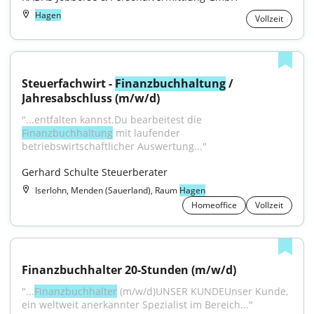
Hagen
Vollzeit
Steuerfachwirt - 
Finanzbuchhaltung
 / 
Jahresabschluss (m/w/d)
"...entfalten kannst.Du bearbeitest die 
Finanzbuchhaltung
 mit laufender 
betriebswirtschaftlicher Auswertung..."
Gerhard Schulte Steuerberater
Iserlohn, Menden (Sauerland), Raum
Hagen
Homeoffice
Vollzeit
Finanzbuchhalter 20-Stunden (m/w/d)
"...
Finanzbuchhalter
 (m/w/d)UNSER KUNDEUnser Kunde, 
ein weltweit anerkannter Spezialist im Bereich..."