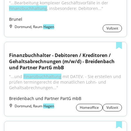
"...Bearbeitung komplexer Geschäftsvorfälle in der 
Finanzbuchhaltung
, insbesondere: Debitoren..."
Brunel
Dortmund, Raum
Hagen
Vollzeit
Finanzbuchhalter - Debitoren / Kreditoren / 
Gehaltsabrechnungen (m/w/d) - Breidenbach 
und Partner PartG mbB
"...und 
Finanzbuchhaltung
 mit DATEV. - Sie erstellen und 
prüfen termingerecht die monatlichen Lohn- und 
Gehaltsabrechnungen..."
Breidenbach und Partner PartG mbB
Dortmund, Raum
Hagen
Homeoffice
Vollzeit