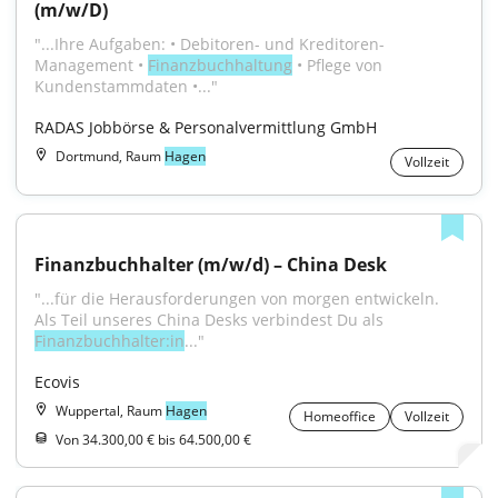
(m/w/D)
"...Ihre Aufgaben: • Debitoren- und Kreditoren-
Management • 
Finanzbuchhaltung
 • Pflege von 
Kundenstammdaten •..."
RADAS Jobbörse & Personalvermittlung GmbH
Dortmund, Raum
Hagen
Vollzeit
Finanzbuchhalter (m/w/d) – China Desk
"...für die Herausforderungen von morgen entwickeln. 
Als Teil unseres China Desks verbindest Du als 
Finanzbuchhalter:in
..."
Ecovis
Wuppertal, Raum
Hagen
Homeoffice
Vollzeit
Von 34.300,00 € bis 64.500,00 €