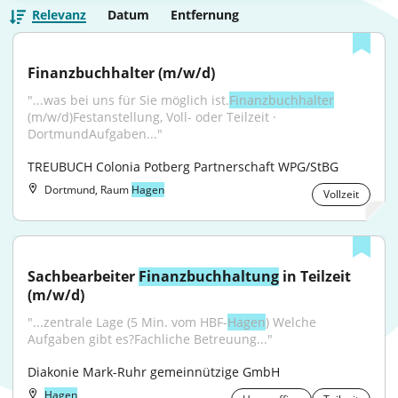
Relevanz
Datum
Entfernung
Finanzbuchhalter (m/w/d)
"...was bei uns für Sie möglich ist.
Finanzbuchhalter
(m/w/d)Festanstellung, Voll- oder Teilzeit · 
DortmundAufgaben..."
TREUBUCH Colonia Potberg Partnerschaft WPG/StBG
Dortmund, Raum
Hagen
Vollzeit
Sachbearbeiter 
Finanzbuchhaltung
 in Teilzeit 
(m/w/d)
"...zentrale Lage (5 Min. vom HBF-
Hagen
) Welche 
Aufgaben gibt es?Fachliche Betreuung..."
Diakonie Mark-Ruhr gemeinnützige GmbH
Hagen