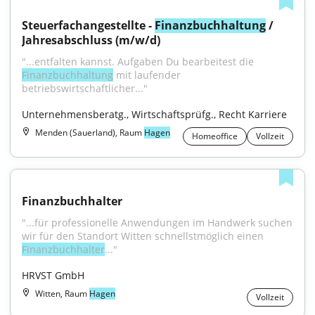
Steuerfachangestellte - 
Finanzbuchhaltung
 / 
Jahresabschluss (m/w/d)
"...entfalten kannst. Aufgaben Du bearbeitest die 
Finanzbuchhaltung
 mit laufender 
betriebswirtschaftlicher..."
Unternehmensberatg., Wirtschaftsprüfg., Recht Karriere
Menden (Sauerland), Raum
Hagen
Homeoffice
Vollzeit
Finanzbuchhalter
"...für professionelle Anwendungen im Handwerk suchen 
wir für den Standort Witten schnellstmöglich einen 
Finanzbuchhalter
..."
HRVST GmbH
Witten, Raum
Hagen
Vollzeit