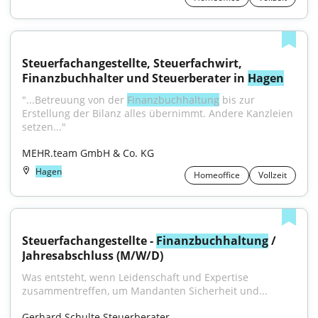
Steuerfachangestellte, Steuerfachwirt, 
Finanzbuchhalter und Steuerberater in 
Hagen
"...Betreuung von der 
Finanzbuchhaltung
 bis zur 
Erstellung der Bilanz alles übernimmt. Andere Kanzleien 
setzen..."
MEHR.team GmbH & Co. KG
Hagen
Homeoffice
Vollzeit
Steuerfachangestellte - 
Finanzbuchhaltung
 / 
Jahresabschluss (M/W/D)
Was entsteht, wenn Leidenschaft und Expertise 
zusammentreffen, um Mandanten Sicherheit und...
Gerhard Schulte Steuerberater