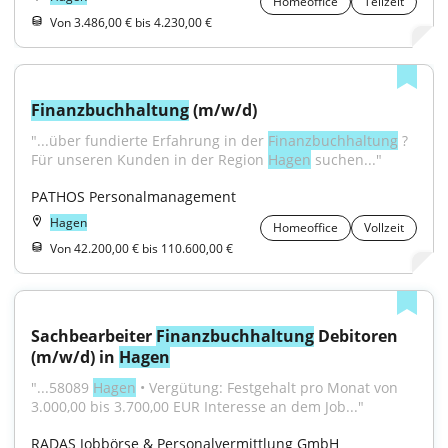
Homeoffice
Teilzeit
Von 3.486,00 € bis 4.230,00 €
Finanzbuchhaltung
 (m/w/d)
"...über fundierte Erfahrung in der 
Finanzbuchhaltung
 ? 
Für unseren Kunden in der Region 
Hagen
 suchen..."
PATHOS Personalmanagement
Hagen
Homeoffice
Vollzeit
Von 42.200,00 € bis 110.600,00 €
Sachbearbeiter 
Finanzbuchhaltung
 Debitoren 
(m/w/d) in 
Hagen
"...58089 
Hagen
 • Vergütung: Festgehalt pro Monat von 
3.000,00 bis 3.700,00 EUR Interesse an dem Job..."
RADAS Jobbörse & Personalvermittlung GmbH