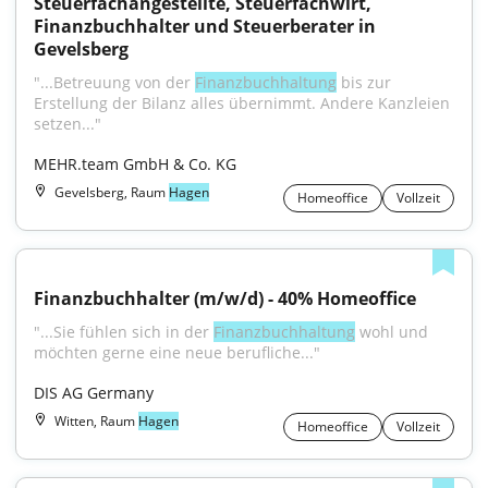
Steuerfachangestellte, Steuerfachwirt, 
Finanzbuchhalter und Steuerberater in 
Gevelsberg
"...Betreuung von der 
Finanzbuchhaltung
 bis zur 
Erstellung der Bilanz alles übernimmt. Andere Kanzleien 
setzen..."
MEHR.team GmbH & Co. KG
Gevelsberg, Raum
Hagen
Homeoffice
Vollzeit
Finanzbuchhalter (m/w/d) - 40% Homeoffice
"...Sie fühlen sich in der 
Finanzbuchhaltung
 wohl und 
möchten gerne eine neue berufliche..."
DIS AG Germany
Witten, Raum
Hagen
Homeoffice
Vollzeit