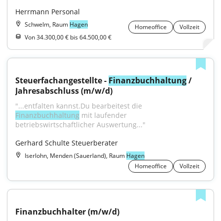
Herrmann Personal
Schwelm, Raum
Hagen
Homeoffice
Vollzeit
Von 34.300,00 € bis 64.500,00 €
Steuerfachangestellte - 
Finanzbuchhaltung
 / 
Jahresabschluss (m/w/d)
"...entfalten kannst.Du bearbeitest die 
Finanzbuchhaltung
 mit laufender 
betriebswirtschaftlicher Auswertung..."
Gerhard Schulte Steuerberater
Iserlohn, Menden (Sauerland), Raum
Hagen
Homeoffice
Vollzeit
Finanzbuchhalter (m/w/d)