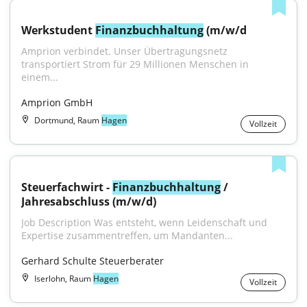
Werkstudent 
Finanzbuchhaltung
 (m/w/d
Amprion verbindet. Unser Übertragungsnetz 
transportiert Strom für 29 Millionen Menschen in 
einem...
Amprion GmbH
Dortmund, Raum
Hagen
Vollzeit
Steuerfachwirt - 
Finanzbuchhaltung
 / 
Jahresabschluss (m/w/d)
Job Description Was entsteht, wenn Leidenschaft und 
Expertise zusammentreffen, um Mandanten...
Gerhard Schulte Steuerberater
Iserlohn, Raum
Hagen
Vollzeit