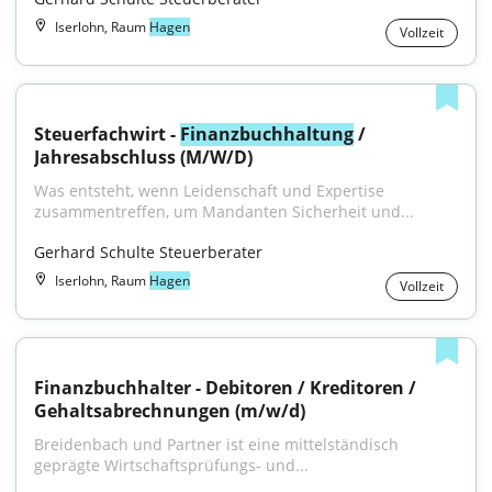
Iserlohn, Raum
Hagen
Vollzeit
Steuerfachwirt - 
Finanzbuchhaltung
 / 
Jahresabschluss (M/W/D)
Was entsteht, wenn Leidenschaft und Expertise 
zusammentreffen, um Mandanten Sicherheit und...
Gerhard Schulte Steuerberater
Iserlohn, Raum
Hagen
Vollzeit
Finanzbuchhalter - Debitoren / Kreditoren / 
Gehaltsabrechnungen (m/w/d)
Breidenbach und Partner ist eine mittelständisch 
geprägte Wirtschaftsprüfungs- und...