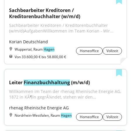
Sachbearbeiter Kreditoren / 
Kreditorenbuchhalter (w/m/d)
Sachbearbeiter Kreditoren / Kreditorenbuchhalter 
(w/m/d)AufgabenWillkommen im Team Korian - Wir...
Korian Deutschland
Wuppertal, Raum
Hagen
Homeoffice
Vollzeit
Von 33.600,00 € bis 58.800,00 €
Leiter 
Finanzbuchhaltung
 (m/w/d)
Willkommen im Team der rhenag Rheinische Energie AG. 
1872 in KÃ¶ln gegrÃ¼ndet, stehen wir den...
rhenag Rheinische Energie AG
Nordrhein-Westfalen, Raum
Hagen
Homeoffice
Vollzeit