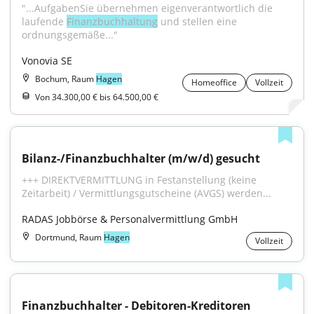
"...AufgabenSie übernehmen eigenverantwortlich die 
laufende 
Finanzbuchhaltung
 und stellen eine 
ordnungsgemäße..."
Vonovia SE
Bochum, Raum
Hagen
Homeoffice
Vollzeit
Von 34.300,00 € bis 64.500,00 €
Bilanz-/Finanzbuchhalter (m/w/d) gesucht
+++ DIREKTVERMITTLUNG in Festanstellung (keine 
Zeitarbeit) / Vermittlungsgutscheine (AVGS) werden...
RADAS Jobbörse & Personalvermittlung GmbH
Dortmund, Raum
Hagen
Vollzeit
Finanzbuchhalter - Debitoren-Kreditoren 