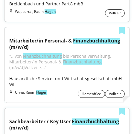
Breidenbach und Partner PartG mbB
Wuppertal, Raum
Hagen
Vollzeit
Mitarbeiter/in Personal- & 
Finanzbuchhaltung
(m/w/d)
"...von 
Finanzbuchhaltung
 bis Personalverwaltung. 
Mitarbeiter/in Personal- & 
Finanzbuchhaltung
(m/w/d)Vollzeit ·..."
Hausärztliche Service- und Wirtschaftsgesellschaft mbH 
WL
Unna, Raum
Hagen
Homeoffice
Vollzeit
Sachbearbeiter / Key User 
Finanzbuchhaltung
(m/w/d)