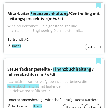
Mitarbeiter 
Finanzbuchhaltung
/Controlling mit 
Leitungsperspektive (m/w/d)
Wir sind Bertrandt. Ein eigenständiger und 
internationaler Engineering Dienstleister mit...
Bertrandt AG
Hagen
Vollzeit
Steuerfachangestellte - 
Finanzbuchhaltung
 / 
Jahresabschluss (m/w/d)
"...entfalten kannst. Aufgaben Du bearbeitest die 
Finanzbuchhaltung
 mit laufender 
betriebswirtschaftlicher..."
Unternehmensberatg., Wirtschaftsprüfg., Recht Karriere
Iserlohn, Raum
Hagen
Homeoffice
Vollzeit