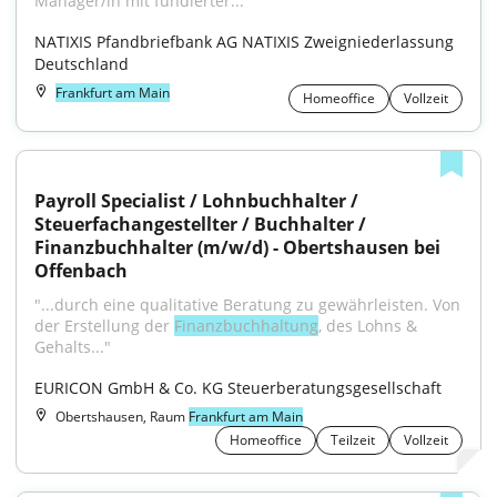
Manager/in mit fundierter..."
NATIXIS Pfandbriefbank AG NATIXIS Zweigniederlassung 
Deutschland
Frankfurt am Main
Homeoffice
Vollzeit
Payroll Specialist / Lohnbuchhalter / 
Steuerfachangestellter / Buchhalter / 
Finanzbuchhalter (m/w/d) - Obertshausen bei 
Offenbach
"...durch eine qualitative Beratung zu gewährleisten. Von 
der Erstellung der 
Finanzbuchhaltung
, des Lohns & 
Gehalts..."
EURICON GmbH & Co. KG Steuerberatungsgesellschaft
Obertshausen, Raum
Frankfurt am Main
Homeoffice
Teilzeit
Vollzeit