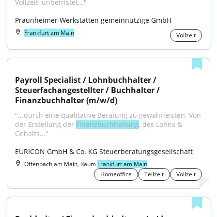
Vollzeit, unbefristet..."
Praunheimer Werkstätten gemeinnützige GmbH
Frankfurt am Main
Vollzeit
Payroll Specialist / Lohnbuchhalter / 
Steuerfachangestellter / Buchhalter / 
Finanzbuchhalter (m/w/d)
"...durch eine qualitative Beratung zu gewährleisten. Von 
der Erstellung der 
Finanzbuchhaltung
, des Lohns & 
Gehalts..."
EURICON GmbH & Co. KG Steuerberatungsgesellschaft
Offenbach am Main, Raum
Frankfurt am Main
Homeoffice
Teilzeit
Vollzeit