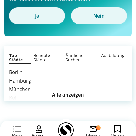
Ja
Nein
Top
Beliebte
Ähnliche
Ausbildung
Städte
Städte
Suchen
Berlin
Hamburg
München
Alle anzeigen
Köln
Stuttgart
Düsseldorf
Leipzig
Dortmund
Menü
Account
Jobagent
Merken