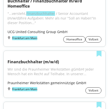
Buchhalter / Finanzbuchhalter m/w/d 
Homeoffice
"...versteht.
Finanzbuchhalter
 / Senior Accountant 
(m/w/d)Ihre Aufgaben: Mehr als nur "Soll an Haben"In 
dieser Position..."
UCG United Consulting Group GmbH
Frankfurt am Main
Homeoffice
Vollzeit
Finanzbuchhalter (m/w/d)
Wir sind die Praunheimer Werkstätten gGmbH! Jeder 
Mensch hat ein Recht auf Teilhabe. In unserer...
Praunheimer Werkstätten gemeinnützige GmbH
Frankfurt am Main
Vollzeit