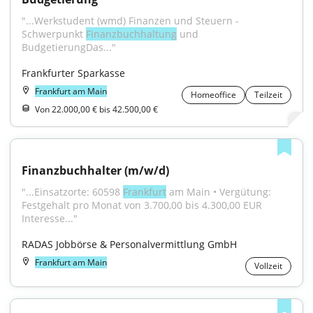
"...Werkstudent (wmd) Finanzen und Steuern - 
Schwerpunkt 
Finanzbuchhaltung
 und 
BudgetierungDas..."
Frankfurter Sparkasse
Frankfurt am Main
Homeoffice
Teilzeit
Von 22.000,00 € bis 42.500,00 €
Finanzbuchhalter (m/w/d)
"...Einsatzorte: 60598 
Frankfurt
 am Main • Vergütung: 
Festgehalt pro Monat von 3.700,00 bis 4.300,00 EUR 
Interesse..."
RADAS Jobbörse & Personalvermittlung GmbH
Frankfurt am Main
Vollzeit