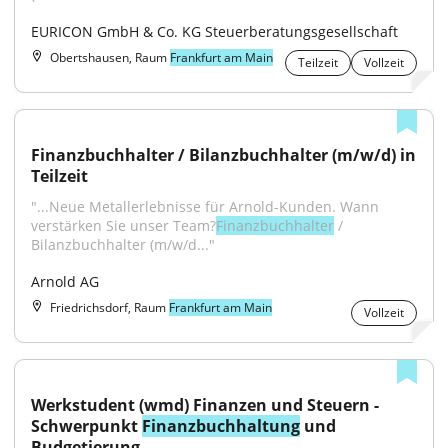
EURICON GmbH & Co. KG Steuerberatungsgesellschaft
Obertshausen, Raum
Frankfurt am Main
Teilzeit
Vollzeit
Finanzbuchhalter / Bilanzbuchhalter (m/w/d) in 
Teilzeit
"...Neue Metallerlebnisse für Arnold-Kunden. Wann 
verstärken Sie unser Team?
Finanzbuchhalter
 / 
Bilanzbuchhalter (m/w/d..."
Arnold AG
Friedrichsdorf, Raum
Frankfurt am Main
Vollzeit
Werkstudent (wmd) Finanzen und Steuern - 
Schwerpunkt 
Finanzbuchhaltung
 und 
Budgetierung