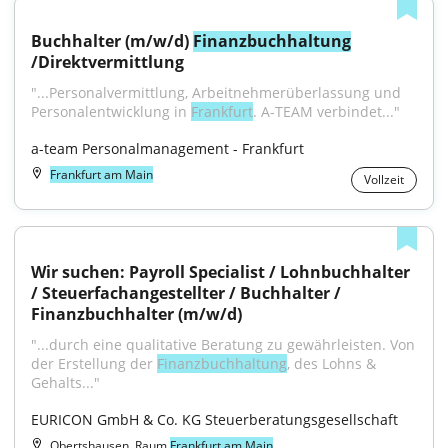
Buchhalter (m/w/d) 
Finanzbuchhaltung
/Direktvermittlung
"...Personalvermittlung, Arbeitnehmerüberlassung und 
Personalentwicklung in 
Frankfurt
. A-TEAM verbindet..."
a-team Personalmanagement - Frankfurt
Frankfurt am Main
Vollzeit
Wir suchen: Payroll Specialist / Lohnbuchhalter 
/ Steuerfachangestellter / Buchhalter / 
Finanzbuchhalter (m/w/d)
"...durch eine qualitative Beratung zu gewährleisten. Von 
der Erstellung der 
Finanzbuchhaltung
, des Lohns & 
Gehalts..."
EURICON GmbH & Co. KG Steuerberatungsgesellschaft
Obertshausen, Raum
Frankfurt am Main