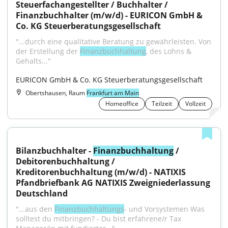
Steuerfachangestellter / Buchhalter / 
Finanzbuchhalter (m/w/d) - EURICON GmbH & 
Co. KG Steuerberatungsgesellschaft
"...durch eine qualitative Beratung zu gewährleisten. Von 
der Erstellung der 
Finanzbuchhaltung
, des Lohns & 
Gehalts..."
EURICON GmbH & Co. KG Steuerberatungsgesellschaft
Obertshausen, Raum
Frankfurt am Main
Homeoffice
Teilzeit
Vollzeit
Bilanzbuchhalter - 
Finanzbuchhaltung
 / 
Debitorenbuchhaltung / 
Kreditorenbuchhaltung (m/w/d) - NATIXIS 
Pfandbriefbank AG NATIXIS Zweigniederlassung 
Deutschland
"...aus den 
Finanzbuchhaltungs
- und Vorsystemen Was 
solltest du mitbringen? - Du bist erfahrene/r Tax 