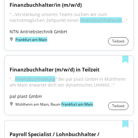
Finanzbuchhalter/in (m/w/d)
"...Verstärkung unseres Teams suchen wir zum 
nächstmöglichen Zeitpunkt einen 
Finanzbuchhalter/in
..."
NTN Antriebstechnik GmbH
Frankfurt am Main
Teilzeit
Finanzbuchhalter (m/w/d) in Teilzeit
"...
Finanzbuchhaltung
? Bei pal plast GmbH in Mühlheim 
am Main erwartet dich ein dynamisches Umfeld..."
pal plast GmbH
Mühlheim am Main, Raum
Frankfurt am Main
Teilzeit
Payroll Specialist / Lohnbuchhalter / 