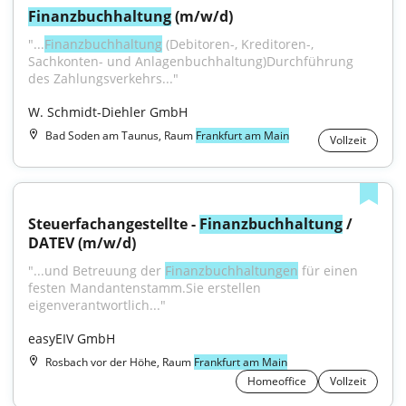
Finanzbuchhaltung
 (m/w/d)
"...
Finanzbuchhaltung
 (Debitoren-, Kreditoren-, 
Sachkonten- und Anlagenbuchhaltung)Durchführung 
des Zahlungsverkehrs..."
W. Schmidt-Diehler GmbH
Bad Soden am Taunus, Raum
Frankfurt am Main
Vollzeit
Steuerfachangestellte - 
Finanzbuchhaltung
 / 
DATEV (m/w/d)
"...und Betreuung der 
Finanzbuchhaltungen
 für einen 
festen Mandantenstamm.Sie erstellen 
eigenverantwortlich..."
easyEIV GmbH
Rosbach vor der Höhe, Raum
Frankfurt am Main
Homeoffice
Vollzeit