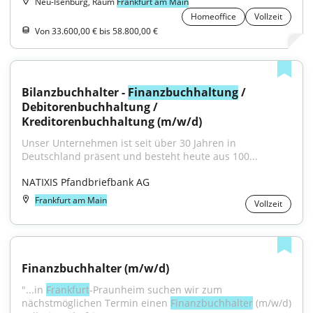
Neu-Isenburg, Raum
Frankfurt am Main
Homeoffice
Vollzeit
Von 33.600,00 € bis 58.800,00 €
Bilanzbuchhalter - 
Finanzbuchhaltung
 / 
Debitorenbuchhaltung / 
Kreditorenbuchhaltung (m/w/d)
Unser Unternehmen ist seit über 30 Jahren in 
Deutschland präsent und besteht heute aus 100...
NATIXIS Pfandbriefbank AG
Frankfurt am Main
Vollzeit
Finanzbuchhalter (m/w/d)
"...in 
Frankfurt
-Praunheim suchen wir zum 
nächstmöglichen Termin einen 
Finanzbuchhalter
 (m/w/d) 