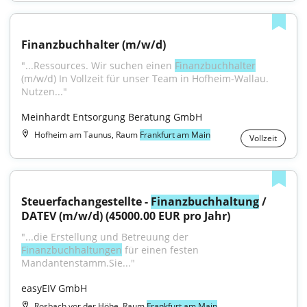
Finanzbuchhalter (m/w/d)
"...Ressources. Wir suchen einen 
Finanzbuchhalter
(m/w/d) In Vollzeit für unser Team in Hofheim-Wallau. 
Nutzen..."
Meinhardt Entsorgung Beratung GmbH
Hofheim am Taunus, Raum
Frankfurt am Main
Vollzeit
Steuerfachangestellte - 
Finanzbuchhaltung
 / 
DATEV (m/w/d) (45000.00 EUR pro Jahr)
"...die Erstellung und Betreuung der 
Finanzbuchhaltungen
 für einen festen 
Mandantenstamm.Sie..."
easyEIV GmbH
Rosbach vor der Höhe, Raum
Frankfurt am Main