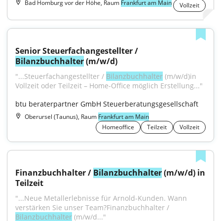
Bad Homburg vor der Höhe, Raum
Frankfurt am Main
Vollzeit
Senior Steuerfachangestellter / 
Bilanzbuchhalter
 (m/w/d)
"...Steuerfachangestellter / 
Bilanzbuchhalter
 (m/w/d)in 
Vollzeit oder Teilzeit – Home-Office möglich Erstellung..."
btu beraterpartner GmbH Steuerberatungsgesellschaft
Oberursel (Taunus), Raum
Frankfurt am Main
Homeoffice
Teilzeit
Vollzeit
Finanzbuchhalter / 
Bilanzbuchhalter
 (m/w/d) in 
Teilzeit
"...Neue Metallerlebnisse für Arnold-Kunden. Wann 
verstärken Sie unser Team?Finanzbuchhalter / 
Bilanzbuchhalter
 (m/w/d..."