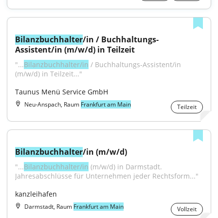
Bilanzbuchhalter
/in / Buchhaltungs-
Assistent/in (m/w/d) in Teilzeit
"...
Bilanzbuchhalter/in
 / Buchhaltungs-Assistent/in 
(m/w/d) in Teilzeit..."
Taunus Menü Service GmbH
Neu-Anspach, Raum
Frankfurt am Main
Teilzeit
Bilanzbuchhalter
/in (m/w/d)
"...
Bilanzbuchhalter/in
 (m/w/d) in Darmstadt. 
Jahresabschlüsse für Unternehmen jeder Rechtsform..."
kanzleihafen
Darmstadt, Raum
Frankfurt am Main
Vollzeit