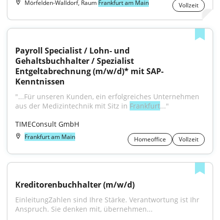
Mörfelden-Walldorf, Raum
Frankfurt am Main
Vollzeit
Payroll Specialist / Lohn- und 
Gehaltsbuchhalter / Spezialist 
Entgeltabrechnung (m/w/d)* mit SAP-
Kenntnissen
"...Für unseren Kunden, ein erfolgreiches Unternehmen 
aus der Medizintechnik mit Sitz in 
Frankfurt
..."
TIMEConsult GmbH
Frankfurt am Main
Homeoffice
Vollzeit
Kreditorenbuchhalter (m/w/d)
EinleitungZahlen sind Ihre Stärke. Verantwortung ist Ihr 
Anspruch. Sie denken mit, übernehmen...