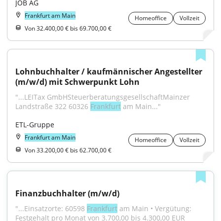
JOB AG
Frankfurt am Main
Homeoffice
Vollzeit
Von 32.400,00 € bis 69.700,00 €
Lohnbuchhalter / kaufmännischer Angestellter 
(m/w/d) mit Schwerpunkt Lohn
"...LEITax GmbHSteuerberatungsgesellschaftMainzer 
Landstraße 322 60326 
Frankfurt
 am Main..."
ETL-Gruppe
Frankfurt am Main
Homeoffice
Vollzeit
Von 33.200,00 € bis 62.700,00 €
Finanzbuchhalter (m/w/d)
"...Einsatzorte: 60598 
Frankfurt
 am Main • Vergütung: 
Festgehalt pro Monat von 3.700,00 bis 4.300,00 EUR 