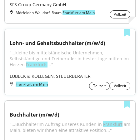
SFS Group Germany GmbH
Mörfelden-Walldorf, Raum
Frankfurt am Main
Vollzeit
Lohn- und Gehaltsbuchhalter (m/w/d)
"...kleine bis mittelständische Unternehmen, 
Selbstständige und Freiberufler in bester Lage mitten im 
Herzen 
Frankfurts
..."
LÜBECK & KOLLEGEN, STEUERBERATER
Frankfurt am Main
Teilzeit
Vollzeit
Buchhalter (m/w/d)
"...BuchhalterIm Auftrag unseres Kunden in 
Frankfurt
 am 
Main, bieten wir Ihnen eine attraktive Position..."