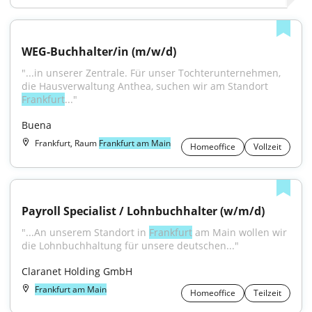
WEG-Buchhalter/in (m/w/d)
"...in unserer Zentrale. Für unser Tochterunternehmen, 
die Hausverwaltung Anthea, suchen wir am Standort 
Frankfurt
..."
Buena
Frankfurt, Raum
Frankfurt am Main
Homeoffice
Vollzeit
Payroll Specialist / Lohnbuchhalter (w/m/d)
"...An unserem Standort in 
Frankfurt
 am Main wollen wir 
die Lohnbuchhaltung für unsere deutschen..."
Claranet Holding GmbH
Frankfurt am Main
Homeoffice
Teilzeit