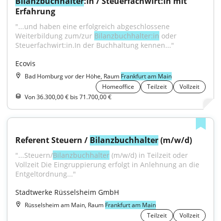
Bilanzbuchhalter
:in / Steuerfachwirt:in mit 
Erfahrung
"...und haben eine erfolgreich abgeschlossene 
Weiterbildung zum/zur 
Bilanzbuchhalter:in
 oder 
Steuerfachwirt:in.In der Buchhaltung kennen..."
Ecovis
Bad Homburg vor der Höhe, Raum
Frankfurt am Main
Homeoffice
Teilzeit
Vollzeit
Von 36.300,00 € bis 71.700,00 €
Referent Steuern / 
Bilanzbuchhalter
 (m/w/d)
"...Steuern/
Bilanzbuchhalter
 (m/w/d) in Teilzeit oder 
Vollzeit Die Eingruppierung erfolgt in Anlehnung an die 
Entgeltordnung..."
Stadtwerke Rüsselsheim GmbH
Rüsselsheim am Main, Raum
Frankfurt am Main
Teilzeit
Vollzeit