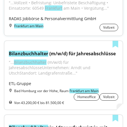
"...Vollzeit • Befristung: Unbefristete Beschäftigung • 
Einsatzorte: 60549 
Frankfurt
 am Main • Vergütung..."
RADAS Jobbörse & Personalvermittlung GmbH
Frankfurt am Main
Vollzeit
Bilanzbuchhalter
 (m/w/d) für Jahresabschlüsse
"...
Bilanzbuchhalter
 (m/w/d) für 
JahresabschlüsseUnternehmen: Arndt und 
UtschStandort: Landgrafenstraße..."
ETL-Gruppe
Bad Homburg vor der Höhe, Raum
Frankfurt am Main
Homeoffice
Vollzeit
Von 43.200,00 € bis 81.500,00 €