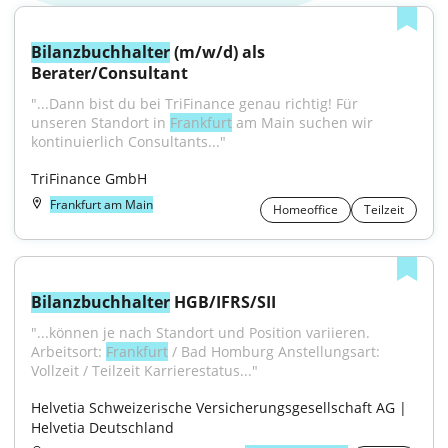
Bilanzbuchhalter
 (m/w/d) als 
Berater/Consultant
"...Dann bist du bei TriFinance genau richtig! Für 
unseren Standort in 
Frankfurt
 am Main suchen wir 
kontinuierlich Consultants..."
TriFinance GmbH
Frankfurt am Main
Homeoffice
Teilzeit
Bilanzbuchhalter
 HGB/IFRS/SII
"...können je nach Standort und Position variieren. 
Arbeitsort: 
Frankfurt
 / Bad Homburg Anstellungsart: 
Vollzeit / Teilzeit Karrierestatus..."
Helvetia Schweizerische Versicherungsgesellschaft AG | 
Helvetia Deutschland