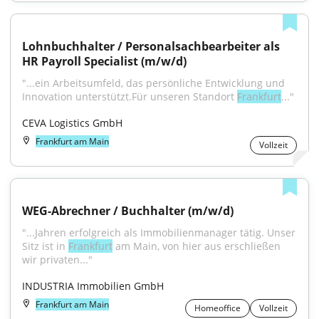
Lohnbuchhalter / Personalsachbearbeiter als 
HR Payroll Specialist (m/w/d)
"...ein Arbeitsumfeld, das persönliche Entwicklung und 
Innovation unterstützt.Für unseren Standort 
Frankfurt
..."
CEVA Logistics GmbH
Frankfurt am Main
Vollzeit
WEG-Abrechner / Buchhalter (m/w/d)
"...Jahren erfolgreich als Immobilienmanager tätig. Unser 
Sitz ist in 
Frankfurt
 am Main, von hier aus erschließen 
wir privaten..."
INDUSTRIA Immobilien GmbH
Frankfurt am Main
Homeoffice
Vollzeit