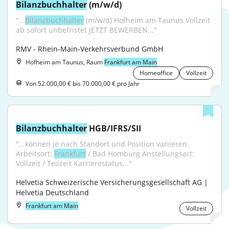
Bilanzbuchhalter
 (m/w/d)
"...
Bilanzbuchhalter
 (m/w/d) Hofheim am Taunus Vollzeit 
ab sofort unbefristet JETZT BEWERBEN..."
RMV - Rhein-Main-Verkehrsverbund GmbH
Hofheim am Taunus, Raum
Frankfurt am Main
Homeoffice
Vollzeit
Von 52.000,00 € bis 70.000,00 € pro Jahr
Bilanzbuchhalter
 HGB/IFRS/SII
"...können je nach Standort und Position variieren. 
Arbeitsort: 
Frankfurt
 / Bad Homburg Anstellungsart: 
Vollzeit / Teilzeit Karrierestatus..."
Helvetia Schweizerische Versicherungsgesellschaft AG | 
Helvetia Deutschland
Frankfurt am Main
Vollzeit