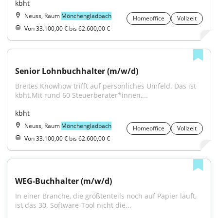
kbht
Neuss, Raum
Mönchengladbach
Homeoffice
Vollzeit
Von 33.100,00 € bis 62.600,00 €
Senior Lohnbuchhalter (m/w/d)
Breites Knowhow trifft auf persönliches Umfeld. Das ist 
kbht.Mit rund 60 Steuerberater*innen,...
kbht
Neuss, Raum
Mönchengladbach
Homeoffice
Vollzeit
Von 33.100,00 € bis 62.600,00 €
WEG-Buchhalter (m/w/d)
In einer Branche, die größtenteils noch auf Papier läuft, 
ist das 30. Software-Tool nicht die...