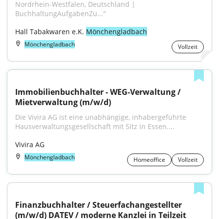
Nordrhein-Westfalen, Deutschland | 
BuchhaltungAufgabenZu..."
Hall Tabakwaren e.K. 
Mönchengladbach
Mönchengladbach
Vollzeit
Immobilienbuchhalter - WEG-Verwaltung / 
Mietverwaltung (m/w/d)
Die Vivira AG ist eine unabhängige, inhabergeführte 
Hausverwaltungsgesellschaft mit Sitz in Essen....
Vivira AG
Mönchengladbach
Homeoffice
Vollzeit
Finanzbuchhalter / Steuerfachangestellter 
(m/w/d) DATEV / moderne Kanzlei in Teilzeit 