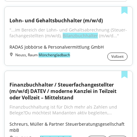
Lohn- und Gehaltsbuchhalter (m/w/d)
"...im Bereich der Lohn- und Gehalts­abrechnung (Steuer­
fach­ange­stell­ten (m/w/d), 
Bilanz­buch­halter
 (m/w/d..."
RADAS Jobbörse & Personalvermittlung GmbH
Neuss, Raum
Mönchengladbach
Vollzeit
Finanzbuchhalter / Steuerfachangestellter 
(m/w/d) DATEV / moderne Kanzlei in Teilzeit 
oder Vollzeit – Mittelstand
Finanzbuchhaltung ist für Dich mehr als Zahlen und 
Belege?Du möchtest Mandanten aktiv begleiten,...
Schreurs, Müller & Partner Steuerberatungsgesellschaft 
mbB