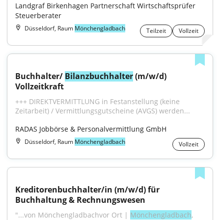
Landgraf Birkenhagen Partnerschaft Wirtschaftsprüfer 
Steuerberater
Düsseldorf, Raum
Mönchengladbach
Teilzeit
Vollzeit
Buchhalter/ 
Bilanzbuchhalter
 (m/w/d) 
Vollzeitkraft
+++ DIREKTVERMITTLUNG in Festanstellung (keine 
Zeitarbeit) / Vermittlungsgutscheine (AVGS) werden...
RADAS Jobbörse & Personalvermittlung GmbH
Düsseldorf, Raum
Mönchengladbach
Vollzeit
Kreditorenbuchhalter/in (m/w/d) für 
Buchhaltung & Rechnungswesen
"...von Mönchengladbachvor Ort | 
Mönchengladbach
, 