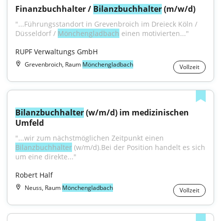
Finanzbuchhalter / 
Bilanzbuchhalter
 (m/w/d)
"...Führungsstandort in Grevenbroich im Dreieck Köln / 
Düsseldorf / 
Mönchengladbach
 einen motivierten..."
RUPF Verwaltungs GmbH
Grevenbroich, Raum
Mönchengladbach
Vollzeit
Bilanzbuchhalter
 (w/m/d) im medizinischen 
Umfeld
"...wir zum nächstmöglichen Zeitpunkt einen 
Bilanzbuchhalter
 (w/m/d).Bei der Position handelt es sich 
um eine direkte..."
Robert Half
Neuss, Raum
Mönchengladbach
Vollzeit