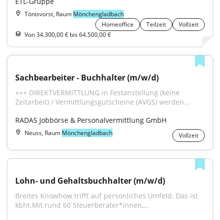
ETL-Gruppe
Tönisvorst, Raum
Mönchengladbach
Homeoffice
Teilzeit
Vollzeit
Von 34.300,00 € bis 64.500,00 €
Sachbearbeiter - Buchhalter (m/w/d)
+++ DIREKTVERMITTLUNG in Festanstellung (keine 
Zeitarbeit) / Vermittlungsgutscheine (AVGS) werden...
RADAS Jobbörse & Personalvermittlung GmbH
Neuss, Raum
Mönchengladbach
Vollzeit
Lohn- und Gehaltsbuchhalter (m/w/d)
Breites Knowhow trifft auf persönliches Umfeld. Das ist 
kbht.Mit rund 60 Steuerberater*innen,...