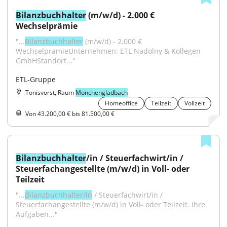
Bilanzbuchhalter
 (m/w/d) - 2.000 € 
Wechselprämie
"...
Bilanzbuchhalter
 (m/w/d) - 2.000 € 
WechselprämieUnternehmen: ETL Nadolny & Kollegen 
GmbHStandort..."
ETL-Gruppe
Tönisvorst, Raum
Mönchengladbach
Homeoffice
Teilzeit
Vollzeit
Von 43.200,00 € bis 81.500,00 €
Bilanzbuchhalter
/in / Steuerfachwirt/in / 
Steuerfachangestellte (m/w/d) in Voll- oder 
Teilzeit
"...
Bilanzbuchhalter/in
 / Steuerfachwirt/in / 
Steuerfachangestellte (m/w/d) in Voll- oder Teilzeit. Ihre 
Aufgaben..."