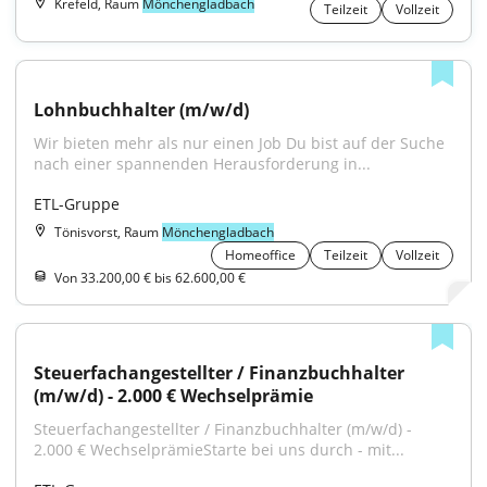
Krefeld, Raum
Mönchengladbach
Teilzeit
Vollzeit
Lohnbuchhalter (m/w/d)
Wir bieten mehr als nur einen Job Du bist auf der Suche 
nach einer spannenden Herausforderung in...
ETL-Gruppe
Tönisvorst, Raum
Mönchengladbach
Homeoffice
Teilzeit
Vollzeit
Von 33.200,00 € bis 62.600,00 €
Steuerfachangestellter / Finanzbuchhalter 
(m/w/d) - 2.000 € Wechselprämie
Steuerfachangestellter / Finanzbuchhalter (m/w/d) - 
2.000 € WechselprämieStarte bei uns durch - mit...