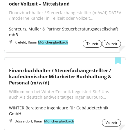
oder Vollzeit – Mittelstand
Finanzbuchhalter / Steuerfachangestellter (m/w/d) DATEV 
/ moderne Kanzlei in Teilzeit oder Vollzeit...
Schreurs, Müller & Partner Steuerberatungsgesellschaft 
mbB
Krefeld, Raum
Mönchengladbach
Teilzeit
Vollzeit
Finanzbuchhalter / Steuerfachangestellter / 
kaufmännischer Mitarbeiter Buchhaltung & 
Personal (m/w/d)
Willkommen bei Winter!Technik begeistert Sie? Uns 
auch.Als deutschlandweit tätiges Ingenieurbüro...
WINTER Beratende Ingenieure für Gebäudetechnik 
GmbH
Düsseldorf, Raum
Mönchengladbach
Vollzeit