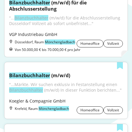
Bilanzbuchhalter
 (m/w/d) für die 
Abschlusserstellung
"...
Bilanzbuchhalter
 (m/w/d) für die Abschlusserstellung 
Düsseldorf Vollzeit ab sofort unbefristet..."
VGP Industriebau GmbH
Düsseldorf, Raum
Mönchengladbach
Homeoffice
Vollzeit
Von 50.000,00 € bis 70.000,00 € pro Jahr
Bilanzbuchhalter
 (m/w/d)
"...Märkte. Wir suchen exklusiv in Festanstellung einen 
Bilanzbuchhalter
 (m/w/d) In dieser Funktion berichten..."
Koegler & Compagnie GmbH
Krefeld, Raum
Mönchengladbach
Homeoffice
Vollzeit