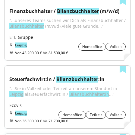
Finanzbuchhalter / 
Bilanzbuchhalter
 (m/w/d)
Bilanzbuchhalter
 (m/w/d).Viele gute Gründe..."
ETL-Gruppe
Leipzig
Homeoffice
Vollzeit
Von 43.200,00 € bis 81.500,00 €
Steuerfachwirt:in / 
Bilanzbuchhalter
:in
"...Sie in Vollzeit oder Teilzeit an unserem Standort in 
Leipzig
 alsSteuerfachwirt:in / 
Bilanzbuchhalter:in
..."
Ecovis
Leipzig
Homeoffice
Teilzeit
Vollzeit
Von 36.300,00 € bis 71.700,00 €