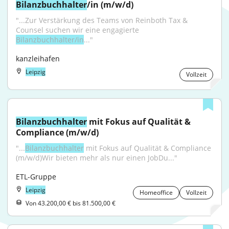
Bilanzbuchhalter
/in (m/w/d)
"...Zur Verstärkung des Teams von Reinboth Tax & 
Counsel suchen wir eine engagierte 
Bilanzbuchhalter/in
..."
kanzleihafen
Leipzig
Vollzeit
Bilanzbuchhalter
 mit Fokus auf Qualität & 
Compliance (m/w/d)
"...
Bilanzbuchhalter
 mit Fokus auf Qualität & Compliance 
(m/w/d)Wir bieten mehr als nur einen JobDu..."
ETL-Gruppe
Leipzig
Homeoffice
Vollzeit
Von 43.200,00 € bis 81.500,00 €