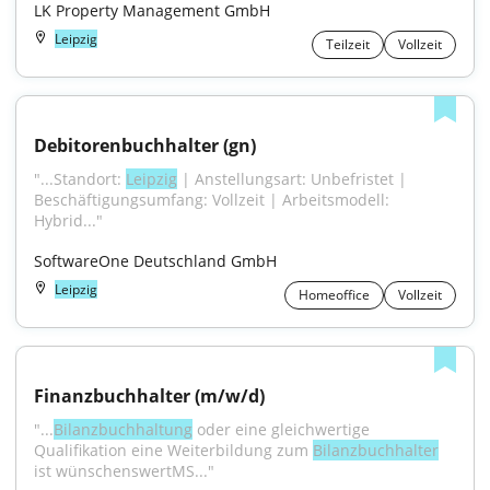
LK Property Management GmbH
Leipzig
Teilzeit
Vollzeit
Debitorenbuchhalter (gn)
"...Standort: 
Leipzig
 | Anstellungsart: Unbefristet | 
Beschäftigungsumfang: Vollzeit | Arbeitsmodell: 
Hybrid..."
SoftwareOne Deutschland GmbH
Leipzig
Homeoffice
Vollzeit
Finanzbuchhalter (m/w/d)
"...
Bilanzbuchhaltung
 oder eine gleichwertige 
Qualifikation eine Weiterbildung zum 
Bilanzbuchhalter
ist wünschenswertMS..."