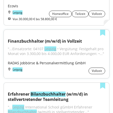
Ecovis
Leipzig
Homeoffice
Teilzeit
Vollzeit
Von 30.000,00 € bis 58.800,00 €
Finanzbuchhalter (m/w/d) in Vollzeit
"...Einsatzorte: 04107 
Leipzig
 • Vergütung: Festgehalt pro 
Monat von 3.300,00 bis 4.000,00 EUR Anforderungen: •..."
RADAS Jobbörse & Personalvermittlung GmbH
Leipzig
Vollzeit
Erfahrener 
Bilanzbuchhalter
 (w/m/d) in 
stellvertretender Teamleitung
"...
Leipzig
 International School gGmbH Erfahrener 
Bilanzbuchhalter
 (w/m/d) in stellvertretender..."