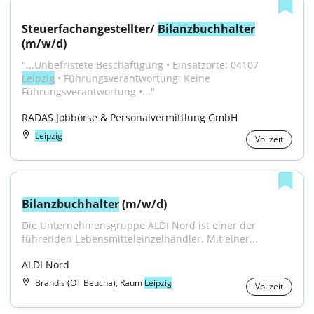
Steuerfachangestellter/ 
Bilanzbuchhalter
(m/w/d)
"...Unbefristete Beschäftigung • Einsatzorte: 04107 
Leipzig
 • Führungsverantwortung: Keine 
Führungsverantwortung •..."
RADAS Jobbörse & Personalvermittlung GmbH
Leipzig
Vollzeit
Bilanzbuchhalter
 (m/w/d)
Die Unternehmensgruppe ALDI Nord ist einer der 
führenden Lebensmitteleinzelhändler. Mit einer...
ALDI Nord
Brandis (OT Beucha), Raum
Leipzig
Vollzeit