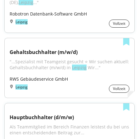
(DE),
Leipzig
..."
Robotron Datenbank-Software GmbH
Leipzig
Vollzeit
Gehaltsbuchhalter (m/w/d)
"...Spezialist mit Teamgeist gesucht ⭐ Wir suchen aktuell: 
Gehaltsbuchhalter (m/w/d) in 
Leipzig
 Wir..."
RWS Gebäudeservice GmbH
Leipzig
Vollzeit
Hauptbuchhalter (d/m/w)
Als Teammitglied im Bereich Finanzen leistest du bei uns 
einen entscheidenden Beitrag zur...