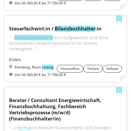
Von 36.300,00 € bis 71.700,00 €
Steuerfachwirt:in / 
Bilanzbuchhalter
:in
"...
Bilanzbuchhalter:in
 Ihre AufgabenSie sind ein:e 
kompetente:r Ansprechpartner:in für unsere 
vorwiegend..."
Ecovis
Eilenburg, Raum
Leipzig
Homeoffice
Teilzeit
Vollzeit
Von 36.300,00 € bis 71.700,00 €
Berater / Consultant Energiewirtschaft, 
Finanzbuchhaltung, Fachbereich 
Vertriebsprozesse (m/w/d) 
(Finanzbuchhalter/in)
"...informatics Website Standort:Berlin (DE),Dresden 