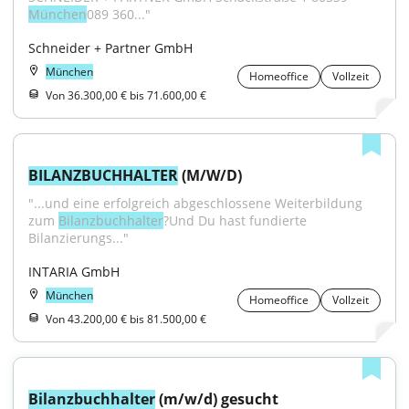
München
089 360..."
Schneider + Partner GmbH
München
Homeoffice
Vollzeit
Von 36.300,00 € bis 71.600,00 €
BILANZBUCHHALTER
 (M/W/D)
"...und eine erfolgreich abgeschlossene Weiterbildung 
zum 
Bilanzbuchhalter
?Und Du hast fundierte 
Bilanzierungs..."
INTARIA GmbH
München
Homeoffice
Vollzeit
Von 43.200,00 € bis 81.500,00 €
Bilanzbuchhalter
 (m/w/d) gesucht