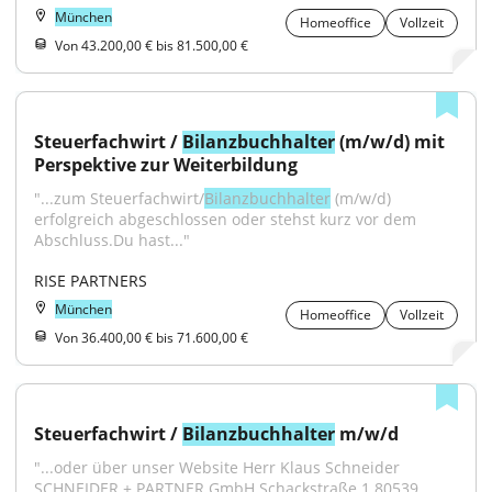
München
Homeoffice
Vollzeit
Von 43.200,00 € bis 81.500,00 €
Steuerfachwirt / 
Bilanzbuchhalter
 (m/w/d) mit 
Perspektive zur Weiterbildung
"...zum Steuerfachwirt/
Bilanzbuchhalter
 (m/w/d) 
erfolgreich abgeschlossen oder stehst kurz vor dem 
Abschluss.Du hast..."
RISE PARTNERS
München
Homeoffice
Vollzeit
Von 36.400,00 € bis 71.600,00 €
Steuerfachwirt / 
Bilanzbuchhalter
 m/w/d
"...oder über unser Website Herr Klaus Schneider 
SCHNEIDER + PARTNER GmbH Schack­straße 1 80539 