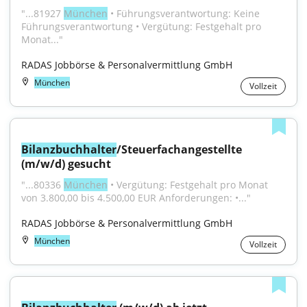
"...81927 
München
 • Führungsverantwortung: Keine 
Führungsverantwortung • Vergütung: Festgehalt pro 
Monat..."
RADAS Jobbörse & Personalvermittlung GmbH
München
Vollzeit
Bilanzbuchhalter
/Steuerfachangestellte 
(m/w/d) gesucht
"...80336 
München
 • Vergütung: Festgehalt pro Monat 
von 3.800,00 bis 4.500,00 EUR Anforderungen: •..."
RADAS Jobbörse & Personalvermittlung GmbH
München
Vollzeit