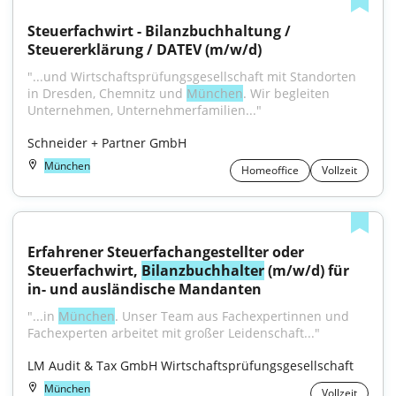
Steuerfachwirt - Bilanzbuchhaltung / 
Steuererklärung / DATEV (m/w/d)
"...und Wirtschaftsprüfungsgesellschaft mit Standorten 
in Dresden, Chemnitz und 
München
. Wir begleiten 
Unternehmen, Unternehmerfamilien..."
Schneider + Partner GmbH
München
Homeoffice
Vollzeit
Erfahrener Steuerfachangestellter oder 
Steuerfachwirt, 
Bilanzbuchhalter
 (m/w/d) für 
in- und ausländische Mandanten
"...in 
München
. Unser Team aus Fachexpertinnen und 
Fachexperten arbeitet mit großer Leidenschaft..."
LM Audit & Tax GmbH Wirtschaftsprüfungsgesellschaft
München
Vollzeit