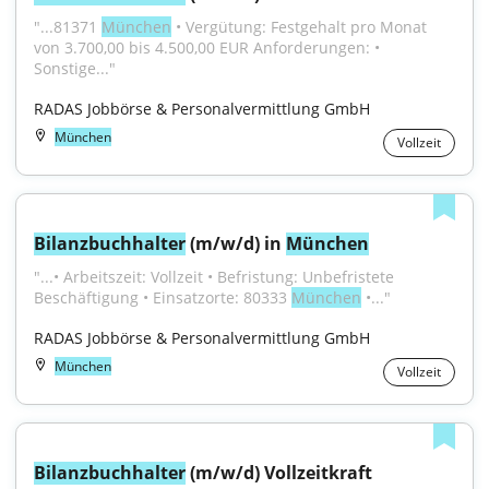
"...81371 
München
 • Vergütung: Festgehalt pro Monat 
von 3.700,00 bis 4.500,00 EUR Anforderungen: • 
Sonstige..."
RADAS Jobbörse & Personalvermittlung GmbH
München
Vollzeit
Bilanzbuchhalter
 (m/w/d) in 
München
"...• Arbeitszeit: Vollzeit • Befristung: Unbefristete 
Beschäftigung • Einsatzorte: 80333 
München
 •..."
RADAS Jobbörse & Personalvermittlung GmbH
München
Vollzeit
Bilanzbuchhalter
 (m/w/d) Vollzeitkraft