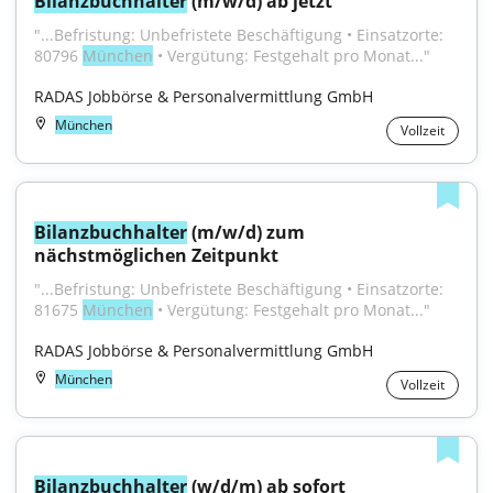
Bilanzbuchhalter
 (m/w/d) ab jetzt
"...Befristung: Unbefristete Beschäftigung • Einsatzorte: 
80796 
München
 • Vergütung: Festgehalt pro Monat..."
RADAS Jobbörse & Personalvermittlung GmbH
München
Vollzeit
Bilanzbuchhalter
 (m/w/d) zum 
nächstmöglichen Zeitpunkt
"...Befristung: Unbefristete Beschäftigung • Einsatzorte: 
81675 
München
 • Vergütung: Festgehalt pro Monat..."
RADAS Jobbörse & Personalvermittlung GmbH
München
Vollzeit
Bilanzbuchhalter
 (w/d/m) ab sofort