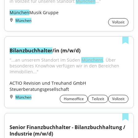
in Vollzeit für unseren Standort 
München
..."
München
Musik Gruppe
München
Vollzeit
Bilanzbuchhalter
/in (m/w/d)
"...an unserem Standort im Süden 
Münchens
. Über 
besonderes Knowhow verfügen wir in den Bereichen 
Immobilien..."
ACTIO Revision und Treuhand GmbH 
Steuerberatungsgesellschaft
München
Homeoffice
Teilzeit
Vollzeit
Senior Finanzbuchhalter - Bilanzbuchhaltung / 
Industrie (m/w/d)