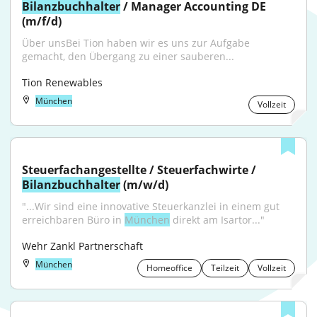
Bilanzbuchhalter
 / Manager Accounting DE 
(m/f/d)
Über unsBei Tion haben wir es uns zur Aufgabe 
gemacht, den Übergang zu einer sauberen...
Tion Renewables
München
Vollzeit
Steuerfachangestellte / Steuerfachwirte / 
Bilanzbuchhalter
 (m/w/d)
"...Wir sind eine innovative Steuerkanzlei in einem gut 
erreichbaren Büro in 
München
 direkt am Isartor..."
Wehr Zankl Partnerschaft
München
Homeoffice
Teilzeit
Vollzeit