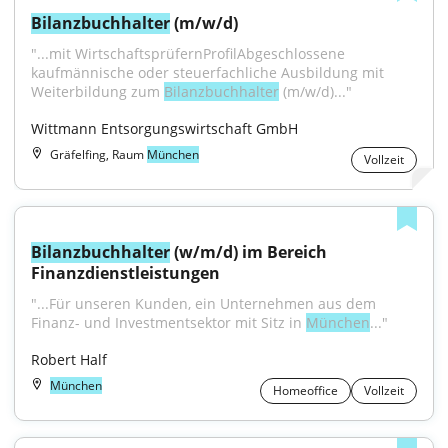
Bilanzbuchhalter
 (m/w/d)
"...mit WirtschaftsprüfernProfilAbgeschlossene 
kaufmännische oder steuerfachliche Ausbildung mit 
Weiterbildung zum 
Bilanzbuchhalter
 (m/w/d)..."
Wittmann Entsorgungswirtschaft GmbH
Gräfelfing, Raum
München
Vollzeit
Bilanzbuchhalter
 (w/m/d) im Bereich 
Finanzdienstleistungen
"...Für unseren Kunden, ein Unternehmen aus dem 
Finanz- und Investmentsektor mit Sitz in 
München
..."
Robert Half
München
Homeoffice
Vollzeit