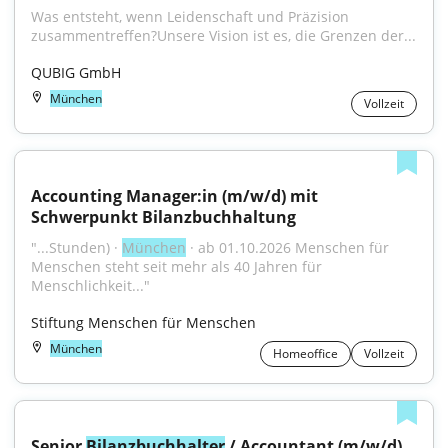
Was entsteht, wenn Leidenschaft und Präzision 
zusammentreffen?Unsere Vision ist es, die Grenzen der...
QUBIG GmbH
München
Vollzeit
Accounting Manager:in (m/w/d) mit 
Schwerpunkt Bilanzbuchhaltung
"...Stunden) · 
München
 · ab 01.10.2026 Menschen für 
Menschen steht seit mehr als 40 Jahren für 
Menschlichkeit..."
Stiftung Menschen für Menschen
München
Homeoffice
Vollzeit
Senior 
Bilanzbuchhalter
 / Accountant (m/w/d)