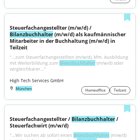
Steuerfachangestellter (m/w/d) / 
Bilanzbuchhalter
 (m/w/d) als kaufmännischer 
Mitarbeiter in der Buchhaltung (m/w/d) in 
Teilzeit
"...zum Steuerfachangestellten (m/w/d), kfm. Ausbildung 
mit Weiterbildung zum 
Bilanzbuchhalter
 (m/w/d) oder 
vergleichbarer..."
High Tech Services GmbH
München
Homeoffice
Teilzeit
Steuerfachangestellter / 
Bilanzbuchhalter
 / 
Steuerfachwirt (m/w/d)
"...Wir suchen ab sofort einen 
Bilanzbuchhalter
 (m/w/d) 