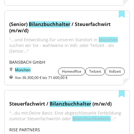
(Senior) 
Bilanzbuchhalter
 / Steuerfachwirt 
(m/w/d)
"...und Entwicklung.Für unseren Standort in 
München
suchen wir Sie - wahlweise in Voll- oder Teilzeit - als 
(Senior..."
BANSBACH GmbH
München
Homeoffice
Teilzeit
Vollzeit
Von 36.300,00 € bis 71.600,00 €
Steuerfachwirt / 
Bilanzbuchhalter
 (m/w/d)
"...du mit:Deine Basis: Eine abgeschlossene Fortbildung 
zum/zur SteuerfachwirtIn oder 
BilanzbuchhalterIn
..."
RISE PARTNERS