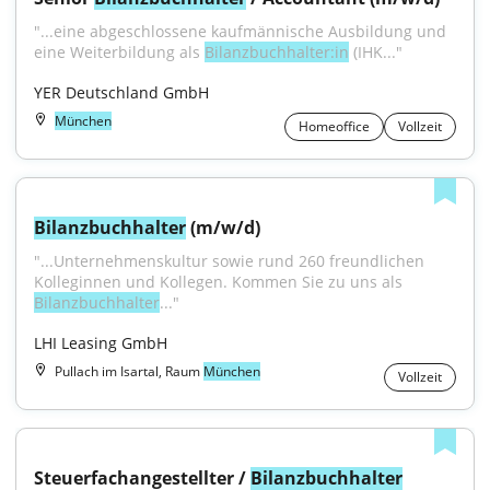
"...eine abgeschlossene kaufmännische Ausbildung und 
eine Weiterbildung als 
Bilanzbuchhalter:in
 (IHK..."
YER Deutschland GmbH
München
Homeoffice
Vollzeit
Bilanzbuchhalter
 (m/w/d)
"...Unter­nehmens­kultur sowie rund 260 freundlichen 
Kolleginnen und Kollegen. Kommen Sie zu uns als 
Bilanzbuchhalter
..."
LHI Leasing GmbH
Pullach im Isartal, Raum
München
Vollzeit
Steuerfachangestellter / 
Bilanzbuchhalter