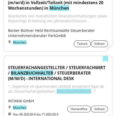
(m/w/d) in Vollzeit/Teilzeit (mit mindestens 20 
Wochenstunden) in 
München
Bearbeiten von monatlichen Finanzbuchhaltungen sowie 
Reportings Erstellung von Jahresabschlüssen...
Becker Büttner Held Rechtsanwälte Steuerberater 
Unternehmensberater PartGmbB
München
Teilzeit
Vollzeit
STEUERFACHANGESTELLTER / STEUERFACHWIRT 
/ 
BILANZBUCHHALTER
 / STEUERBERATER 
(M/W/D) - INTERNATIONAL DESK
"...Expertise im spannenden Umfeld einsetzen? Egal ob 
als Steuerfachangestellte/r, 
Bilanzbuchhalter/in
..."
INTARIA GmbH
München
Homeoffice
Vollzeit
Von 36.300,00 € bis 71.600,00 €