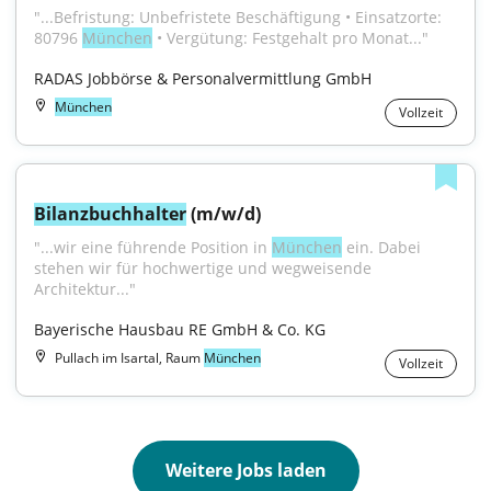
"...Befristung: Unbefristete Beschäftigung • Einsatzorte: 
80796 
München
 • Vergütung: Festgehalt pro Monat..."
RADAS Jobbörse & Personalvermittlung GmbH
München
Vollzeit
Bilanzbuchhalter
 (m/w/d)
"...wir eine führende Position in 
München
 ein. Dabei 
stehen wir für hochwertige und wegweisende 
Architektur..."
Bayerische Hausbau RE GmbH & Co. KG
Pullach im Isartal, Raum
München
Vollzeit
Weitere Jobs laden