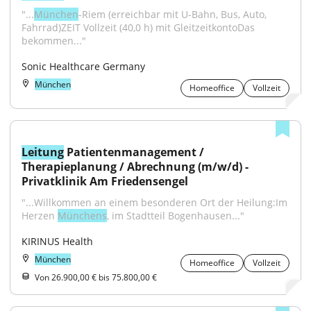
"...
München
-Riem (erreichbar mit U-Bahn, Bus, Auto, 
Fahrrad)ZEIT Vollzeit (40,0 h) mit GleitzeitkontoDas 
bekommen..."
Sonic Healthcare Germany
München
Homeoffice
Vollzeit
Leitung
 Patientenmanagement / 
Therapieplanung / Abrechnung (m/w/d) - 
Privatklinik Am Friedensengel
"...Willkommen an einem besonderen Ort der Heilung:Im 
Herzen 
Münchens
, im Stadtteil Bogenhausen..."
KIRINUS Health
München
Homeoffice
Vollzeit
Von 26.900,00 € bis 75.800,00 €