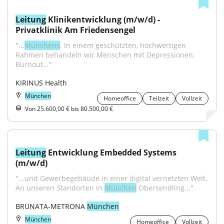
Leitung
 Klinikentwicklung (m/w/d) - 
Privatklinik Am Friedensengel
"...
Münchens
. In einem geschützten, hochwertigen 
Rahmen behandeln wir Menschen mit Depressionen, 
Burnout..."
KIRINUS Health
München
Homeoffice
Teilzeit
Vollzeit
Von 25.600,00 € bis 80.500,00 €
Leitung
 Entwicklung Embedded Systems 
(m/w/d)
"...und Gewerbegebäude in einer digital vernetzten Welt. 
An unseren Standorten in 
München
 Obersendling..."
BRUNATA-METRONA 
München
München
Homeoffice
Vollzeit