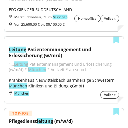
EFG GIENGER SÜDDEUTSCHLAND
Markt Schwaben, Raum
München
Homeoffice
Vollzeit
Von 25.600,00 € bis 80.100,00 €
Leitung
 Patientenmanagement und 
Erlössicherung (w/m/d)
"...
Leitung
 Patientenmanagement und Erlössicherung 
(w/m/d) * 
München
 * Vollzeit * ab sofort..."
Krankenhaus Neuwittelsbach Barmherzige Schwestern 
München
 Kliniken und Bildung gGmbH
München
Vollzeit
TOP-JOB
Pflegedienst
leitung
 (m/w/d)