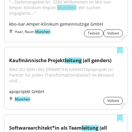
"...Stellenangebot Nr. 3280 Willkommen im kbo Isar-
Amper-Klinikum Region 
München
! Wir suchen 
engagierte..."
kbo-Isar-Amper-Klinikum gemeinnützige GmbH
Haar, Raum
München
Teilzeit
Vollzeit
Kaufmännische Projekt
leitung
 (all genders)
WAS DU VON UNS ERWARTEN KANNSTapoprojekt ist 
Partner für jeden Transformationsbedarf im Bestand 
und...
apoprojekt GmbH
München
Vollzeit
Softwarearchitekt*in als Team
leitung
 (all 