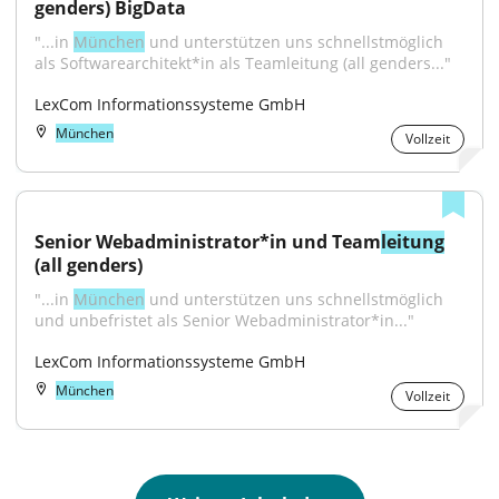
genders) BigData
"...in 
München
 und unterstützen uns schnellstmöglich 
als Softwarearchitekt*in als Teamleitung (all genders..."
LexCom Informationssysteme GmbH
München
Vollzeit
Senior Webadministrator*in und Team
leitung
(all genders)
"...in 
München
 und unterstützen uns schnellstmöglich 
und unbefristet als Senior Webadministrator*in..."
LexCom Informationssysteme GmbH
München
Vollzeit