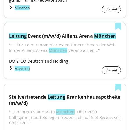
gGmbH Klinik Neuwittelsbach
München
Vollzeit
Leitung
 Event (m/w/d) Allianz Arena 
München
"...CO zu den renommiertesten Unternehmen der Welt. 
In der Allianz Arena 
München
 verantworten..."
DO & CO Deutschland Holding
München
Vollzeit
Stellvertretende 
Leitung
 Krankenhausapotheke 
(m/w/d)
"...an ihrem Standort in 
München
. Über 2000 
Kolleginnen und Kollegen freuen sich auf Sie! Bereits seit 
über 120..."