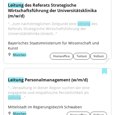
Leitung
 des Referats Strategische 
Wirtschaftsführung der Universitätsklinika 
(m/w/d)
"...zum nächstmöglichen Zeitpunkt eine 
Leitung
 des 
Referats Strategische Wirtschaftsführung der 
Universitätsklinika (m/w/d..."
Bayerisches Staatsministerium für Wissenschaft und 
Kunst
München
Homeoffice
Teilzeit
Vollzeit
Leitung
 Personalmanagement (w/m/d)
"...Verwaltung in dieser Region suchen wir eine 
engagierte und empathische Persönlichkeit als 
Leitung
..."
Mittelstadt im Regierungsbezirk Schwaben
München
Homeoffice
Vollzeit