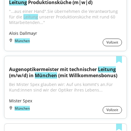
Leitung
 Produktionsküche (m|w|d)
"...aus einer Hand".Sie übernehmen die Verantwortung 
für die 
Leitung
 unserer Produktionsküche mit rund 60 
Mitarbeitenden..."
Alois Dallmayr
München
Vollzeit
Augenoptikermeister mit technischer 
Leitung
(m/w/d) in 
München
 (mit Willkommensbonus)
Bei Mister Spex glauben wir: Auf uns kommt's an.Für 
Kund:innen sind wir der Optiker ihres Lebens...
Mister Spex
München
Vollzeit