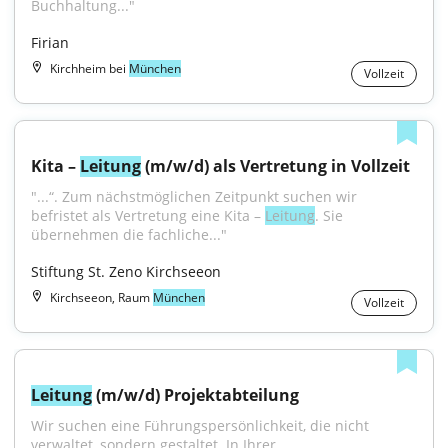
Buchhaltung..."
Firian
Kirchheim bei
München
Vollzeit
Kita – 
Leitung
 (m/w/d) als Vertretung in Vollzeit
"...“. Zum nächstmöglichen Zeitpunkt suchen wir 
befristet als Vertretung eine Kita – 
Leitung
. Sie 
übernehmen die fachliche..."
Stiftung St. Zeno Kirchseeon
Kirchseeon, Raum
München
Vollzeit
Leitung
 (m/w/d) Projektabteilung
Wir suchen eine Führungspersönlichkeit, die nicht 
verwaltet, sondern gestaltet. In Ihrer...