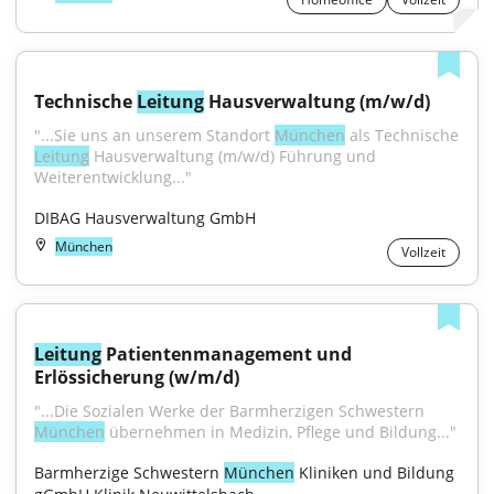
Technische 
Leitung
 Hausverwaltung (m/w/d)
"...Sie uns an unserem Standort 
München
 als Technische 
Leitung
 Hausverwaltung (m/w/d) Führung und 
Weiterentwicklung..."
DIBAG Hausverwaltung GmbH
München
Vollzeit
Leitung
 Patientenmanagement und 
Erlössicherung (w/m/d)
"...Die Sozialen Werke der Barmherzigen Schwestern 
München
 übernehmen in Medizin, Pflege und Bildung..."
Barmherzige Schwestern 
München
 Kliniken und Bildung 