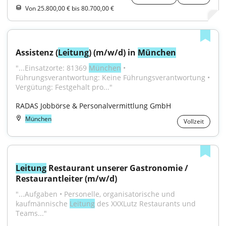
Von 25.800,00 € bis 80.700,00 €
Assistenz (
Leitung
) (m/w/d) in 
München
"...Einsatzorte: 81369 
München
 • 
Führungsverantwortung: Keine Führungsverantwortung • 
Vergütung: Festgehalt pro..."
RADAS Jobbörse & Personalvermittlung GmbH
München
Vollzeit
Leitung
 Restaurant unserer Gastronomie / 
Restaurantleiter (m/w/d)
"...Aufgaben • Personelle, organisatorische und 
kaufmännische 
Leitung
 des XXXLutz Restaurants und 
Teams..."