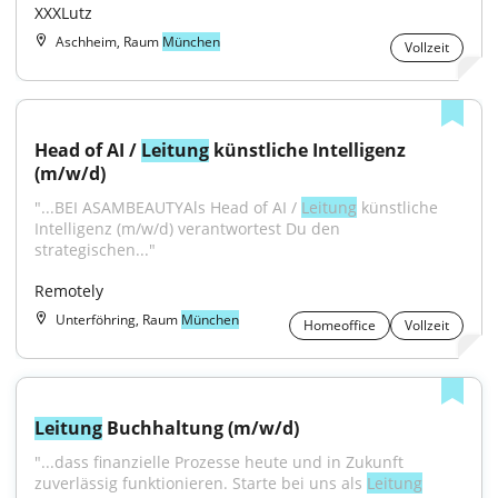
XXXLutz
Aschheim, Raum
München
Vollzeit
Head of AI / 
Leitung
 künstliche Intelligenz 
(m/w/d)
"...BEI ASAMBEAUTYAls Head of AI / 
Leitung
 künstliche 
Intelligenz (m/w/d) verantwortest Du den 
strategischen..."
Remotely
Unterföhring, Raum
München
Homeoffice
Vollzeit
Leitung
 Buchhaltung (m/w/d)
"...dass finanzielle Prozesse heute und in Zukunft 
zuverlässig funktionieren. Starte bei uns als 
Leitung