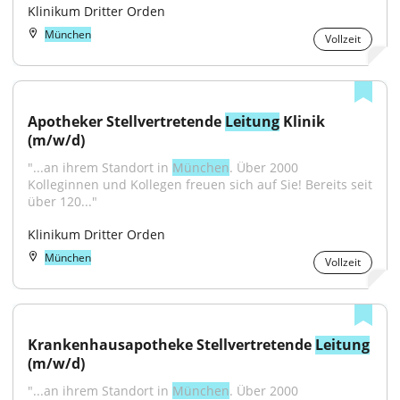
Klinikum Dritter Orden
München
Vollzeit
Apotheker Stellvertretende 
Leitung
 Klinik 
(m/w/d)
"...an ihrem Standort in 
München
. Über 2000 
Kolleginnen und Kollegen freuen sich auf Sie! Bereits seit 
über 120..."
Klinikum Dritter Orden
München
Vollzeit
Krankenhausapotheke Stellvertretende 
Leitung
(m/w/d)
"...an ihrem Standort in 
München
. Über 2000 