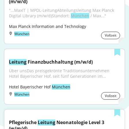
(m/w/d)
"...MaxIT | MPDL-LeitungAbteilungsleitung Max Planck 
Digital Library (m/w/d)Standort: 
München
 / Max..."
Max Planck Information and Technology
München
Vollzeit
Leitung
 Finanzbuchhaltung (m/w/d)
Über unsDas preisgekrönte Traditionsunternehmen 
Hotel Bayerischer Hof, seit fünf Generationen im...
Hotel Bayerischer Hof 
München
München
Vollzeit
Pflegerische 
Leitung
 Neonatologie Level 3 
(w/m/d)