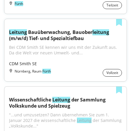
Fürth
Teilzeit
Leitung
 Bauüberwachung, Bauober
leitung
(m/w/d) Tief‑ und Spezialtiefbau
Bei CDM Smith SE kennen wir uns mit der Zukunft aus. 
Da die Welt vor neuen Umwelt- und...
CDM Smith SE
Nürnberg, Raum
Fürth
Vollzeit
Wissenschaftliche 
Leitung
 der Sammlung 
Volkskunde und Spielzeug
"...und umzusetzen? Dann übernehmen Sie zum 1. 
Januar 2027 die wissenschaftliche 
Leitung
 der Sammlung 
„Volkskunde..."