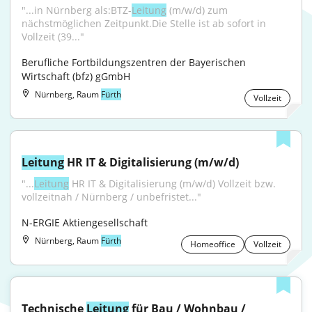
"...in Nürnberg als:BTZ-
Leitung
 (m/w/d) zum 
nächstmöglichen Zeitpunkt.Die Stelle ist ab sofort in 
Vollzeit (39..."
Berufliche Fortbildungszentren der Bayerischen 
Wirtschaft (bfz) gGmbH
Nürnberg, Raum
Fürth
Vollzeit
Leitung
 HR IT & Digitalisierung (m/w/d)
"...
Leitung
 HR IT & Digitalisierung (m/w/d) Vollzeit bzw. 
vollzeitnah / Nürnberg / unbefristet..."
N-ERGIE Aktiengesellschaft
Nürnberg, Raum
Fürth
Homeoffice
Vollzeit
Technische 
Leitung
 für Bau / Wohnbau / 