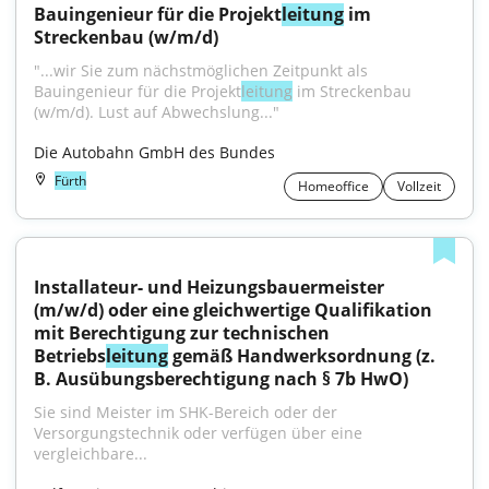
Bauingenieur für die Projekt
leitung
 im 
Streckenbau (w/m/d)
"...wir Sie zum nächst­möglichen Zeitpunkt als 
Bauingenieur für die Projekt­
leitung
 im Streckenbau 
(w/m/d). Lust auf Abwechslung..."
Die Autobahn GmbH des Bundes
Fürth
Homeoffice
Vollzeit
Installateur- und Heizungsbauermeister 
(m/w/d) oder eine gleichwertige Qualifikation 
mit Berechtigung zur technischen 
Betriebs
leitung
 gemäß Handwerksordnung (z. 
B. Ausübungsberechtigung nach § 7b HwO)
Sie sind Meister im SHK-Bereich oder der 
Versorgungstechnik oder verfügen über eine 
vergleichbare...