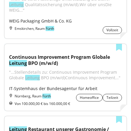
Leitung
 Qualitätssicherung (m/w/d).Wir über unsDie 
WEIG..."
WEIG Packaging GmbH & Co. KG
Emskirchen, Raum
Fürth
Vollzeit
Continuous Improvement Program Globale 
Leitung
 BPO (m/w/d)
"...Stellendetails zu: Continuous Improvement Program 
Globale 
Leitung
 BPO (m/w/d)Continuous Improvement..."
IT-Systemhaus der Bundesagentur für Arbeit
Nürnberg, Raum
Fürth
Homeoffice
Teilzeit
Von 100.000,00 € bis 160.000,00 €
Leitung
 Restaurant unserer Gastronomie / 