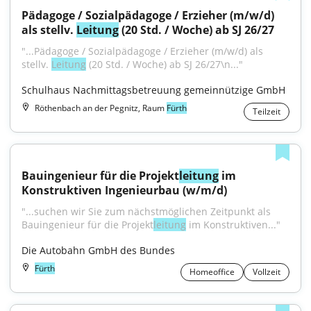
Pädagoge / Sozialpädagoge / Erzieher (m/w/d) 
als stellv. 
Leitung
 (20 Std. / Woche) ab SJ 26/27
"...Pädagoge / Sozialpädagoge / Erzieher (m/w/d) als 
stellv. 
Leitung
 (20 Std. / Woche) ab SJ 26/27\n..."
Schulhaus Nachmittagsbetreuung gemeinnützige GmbH
Röthenbach an der Pegnitz, Raum
Fürth
Teilzeit
Bauingenieur für die Projekt
leitung
 im 
Konstruktiven Ingenieurbau (w/m/d)
"...suchen wir Sie zum nächst­möglichen Zeitpunkt als 
Bauingenieur für die Projekt­
leitung
 im Konstruktiven..."
Die Autobahn GmbH des Bundes
Fürth
Homeoffice
Vollzeit