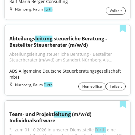
Ralf Maria Berger Consulting
Nürnberg, Raum
Fürth
Vollzeit
Abteilungs
leitung
 steuerliche Beratung - 
Bestellter Steuerberater (m/w/d)
Abteilungsleitung steuerliche Beratung - Bestellter 
Steuerberater (m/w/d) am Standort Nürnberg Als...
ADS Allgemeine Deutsche Steuerberatungsgesellschaft 
mbH
Nürnberg, Raum
Fürth
Homeoffice
Teilzeit
Team- und Projekt
leitung
 (m/w/d) 
Individualsoftware
"...zum 01.10.2026 in unserer Dienststelle 
Fürth
 eine 