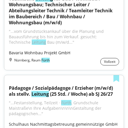
Wohnungsbau; Technischer Leiter / 
Abteilungsleiter Technik / Teamleiter Technik 
im Baubereich / Bau / Wohnbau / 
Wohnungsbau (m/w/d)
"...vom Grundstücksankauf über die Planung und 
Bauausführung bis hin zum Verkauf. gesucht: 
Technische 
Leitung
 Bau (m/w/d..."
Bavaria Wohnbau Projekt GmbH
Nürnberg, Raum
Fürth
Vollzeit
Pädagoge / Sozialpädagoge / Erzieher (m/w/d) 
als stellv. 
Leitung
 (25 Std. / Woche) ab SJ 26/27
"...Festanstellung, Teilzeit · 
Fürth
, Grundschule 
Maistraße\n Ihre Aufgaben\n\n\nGestaltung der 
pädagogischen..."
Schulhaus Nachmittagsbetreuung gemeinnützige GmbH