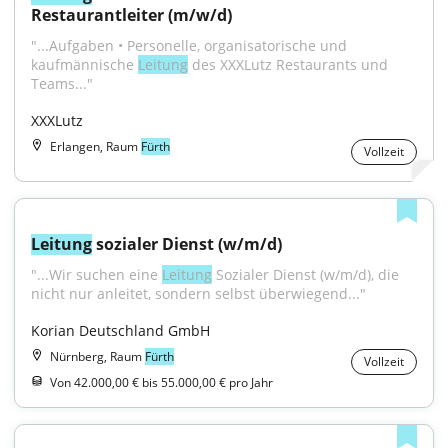
Restaurantleiter (m/w/d)
"...Aufgaben • Personelle, organisatorische und 
kaufmännische 
Leitung
 des XXXLutz Restaurants und 
Teams..."
XXXLutz
Erlangen, Raum
Fürth
Vollzeit
Leitung
 sozialer Dienst (w/m/d)
"...Wir suchen eine 
Leitung
 Sozialer Dienst (w/m/d), die 
nicht nur anleitet, sondern selbst überwiegend..."
Korian Deutschland GmbH
Nürnberg, Raum
Fürth
Vollzeit
Von 42.000,00 € bis 55.000,00 € pro Jahr