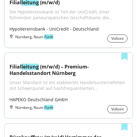
Filial
leitung
 (m/w/d)
Die HypoVereinsbank ist Teil der UniCredit, einer 
führenden paneuropäischen Geschäftsbank, die...
HypoVereinsbank - UniCredit - Deutschland
Nürnberg, Raum
Fürth
Vollzeit
Filial
leitung
 (m/w/d) – Premium-
Handelsstandort Nürnberg
Unser Mandant ist ein etabliertes Handelsunternehmen 
mit Schwerpunkt auf hochfrequentierten...
HAPEKO Deutschland GmbH
Nürnberg, Raum
Fürth
Vollzeit