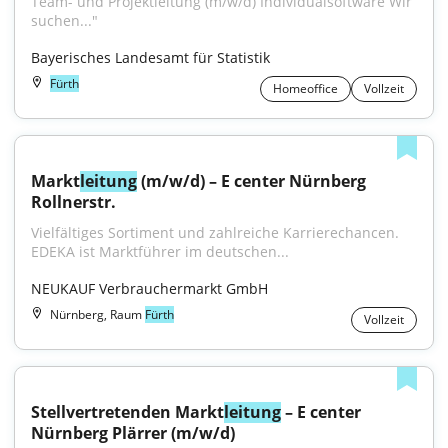
Team- und Projektleitung (m/w/d) Individualsoftware Wir 
suchen..."
Bayerisches Landesamt für Statistik
Fürth
Homeoffice
Vollzeit
Markt
leitung
 (m/w/d) – E center Nürnberg 
Rollnerstr.
Vielfältiges Sortiment und zahlreiche Karrierechancen. 
EDEKA ist Marktführer im deutschen...
NEUKAUF Verbrauchermarkt GmbH
Nürnberg, Raum
Fürth
Vollzeit
Stellvertretenden Markt
leitung
 – E center 
Nürnberg Plärrer (m/w/d)