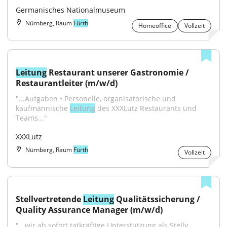
Germanisches Nationalmuseum
Nürnberg, Raum
Fürth
Homeoffice
Vollzeit
Leitung
 Restaurant unserer Gastronomie / 
Restaurantleiter (m/w/d)
"...Aufgaben • Personelle, organisatorische und 
kaufmännische 
Leitung
 des XXXLutz Restaurants und 
Teams..."
XXXLutz
Nürnberg, Raum
Fürth
Vollzeit
Stellvertretende 
Leitung
 Qualitätssicherung / 
Quality Assurance Manager (m/w/d)
"...wir ab sofort tatkräftige Unterstützung als Stellv. 