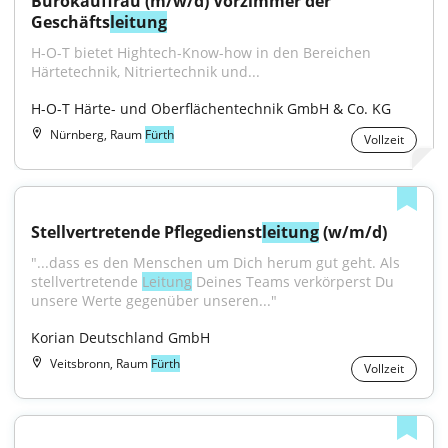
Bürokauffrau (m/w/d) Vorzimmer der 
Geschäfts
leitung
H-O-T bietet Hightech-Know-how in den Bereichen 
Härtetechnik, Nitriertechnik und...
H-O-T Härte- und Oberflächentechnik GmbH & Co. KG
Nürnberg, Raum
Fürth
Vollzeit
Stellvertretende Pflegedienst
leitung
 (w/m/d)
"...dass es den Menschen um Dich herum gut geht. Als 
stellvertretende 
Leitung
 Deines Teams verkörperst Du 
unsere Werte gegenüber unseren..."
Korian Deutschland GmbH
Veitsbronn, Raum
Fürth
Vollzeit