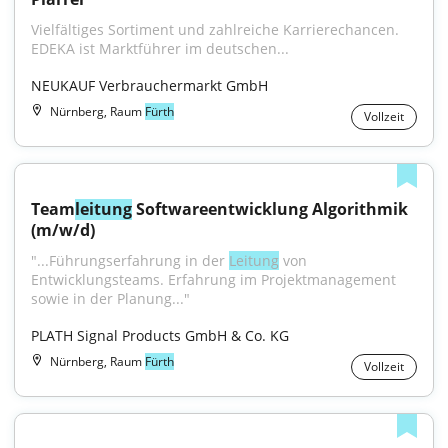
Vielfältiges Sortiment und zahlreiche Karrierechancen. 
EDEKA ist Marktführer im deutschen...
NEUKAUF Verbrauchermarkt GmbH
Nürnberg, Raum
Fürth
Vollzeit
Team
leitung
 Softwareentwicklung Algorithmik 
(m/w/d)
"...Führungserfahrung in der 
Leitung
 von 
Entwicklungsteams. Erfahrung im Projektmanagement 
sowie in der Planung..."
PLATH Signal Products GmbH & Co. KG
Nürnberg, Raum
Fürth
Vollzeit