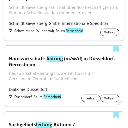
Schmidt-Gevelsberg zählt mit über 360 Beschäftigten am 
Standort Schwelm zu den renommiertesten...
Schmidt-Gevelsberg GmbH Internationale Spedition
Schwelm (bei Wuppertal), Raum
Remscheid
Vollzeit
Hauswirtschafts
leitung
 (m/w/d) in Düsseldorf-
Gerresheim
Hauswirtschaftsleitung (m/w/d) in Düsseldorf-
Gerresheim Zentral im Stadtteil von...
Diakonie Düsseldorf
Düsseldorf, Raum
Remscheid
Teilzeit
Vollzeit
Sachgebiets
leitung
 Bühnen / 