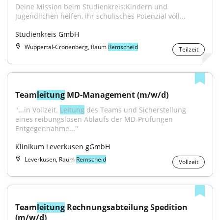
Deine Mission beim Studienkreis:Kindern und 
Jugendlichen helfen, ihr schulisches Potenzial voll...
Studienkreis GmbH
Wuppertal-Cronenberg, Raum
Remscheid
Teilzeit
Team
leitung
 MD-Management (m/w/d)
"...in Vollzeit. 
Leitung
 des Teams und Sicherstellung 
eines reibungslosen Ablaufs der MD-Prüfungen 
Entgegennahme..."
Klinikum Leverkusen gGmbH
Leverkusen, Raum
Remscheid
Vollzeit
Team
leitung
 Rechnungsabteilung Spedition 
(m/w/d)