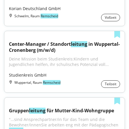
Korian Deutschland GmbH
Schwelm, Raum
Remscheid
Vollzeit
Center-Manager / Standort
leitung
 in Wuppertal-
Cronenberg (m/w/d)
Deine Mission beim Studienkreis:Kindern und 
Jugendlichen helfen, ihr schulisches Potenzial voll...
Studienkreis GmbH
Wuppertal, Raum
Remscheid
Teilzeit
Gruppen
leitung
 für Mutter-Kind-Wohngruppe
"...sind Ansprechpartner/in für das Team und die 
Bewohner/innenSie arbeiten eng mit der Pädagogischen 