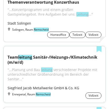
Themenverantwortung Konzerthaus
"...Konzertprogramm und einem großen 
Gastspielangebot. Ihre Aufgaben bei uns: 
Leitung
..."
Stadt Solingen
Solingen, Raum
Remscheid
Homeoffice
Teilzeit
Vollzeit
Team
leitung
 Sanitär-/Heizungs-/Klimatechnik 
(m/w/d)
"...Planung und Bau 
leitung
 verschiedener Projekte mit 
unterschiedlicher Größenordnung im Bereich der 
Sanitär..."
Siegfried Jacob Metallwerke GmbH & Co. KG
Ennepetal, Raum
Remscheid
Vollzeit