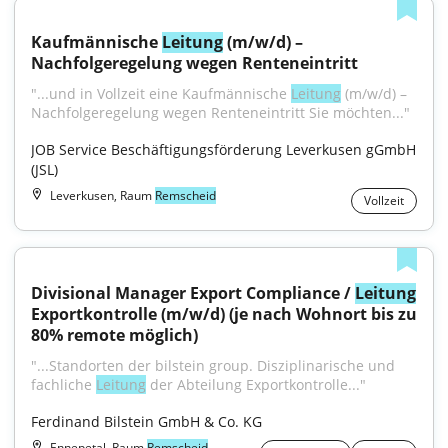
Kaufmännische 
Leitung
 (m/w/d) – 
Nachfolgeregelung wegen Renteneintritt
"...und in Vollzeit eine Kaufmännische 
Leitung
 (m/w/d) –
Nachfolgeregelung wegen Renteneintritt Sie möchten..."
JOB Service Beschäftigungsförderung Leverkusen gGmbH 
(JSL)
Leverkusen, Raum
Remscheid
Vollzeit
Divisional Manager Export Compliance / 
Leitung
Exportkontrolle (m/w/d) (je nach Wohnort bis zu 
80% remote möglich)
"...Standorten der bilstein group. Disziplinarische und 
fachliche 
Leitung
 der Abteilung Exportkontrolle..."
Ferdinand Bilstein GmbH & Co. KG
Ennepetal, Raum
Remscheid