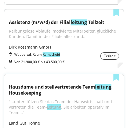
Assistenz (m/w/d) der Filial
leitung
 Teilzeit
Reibungslose Abläufe, motivierte Mitarbeiter, glückliche 
Kunden: Damit in der Filiale alles rund...
Dirk Rossmann GmbH
Wuppertal, Raum
Remscheid
Teilzeit
Von 21.900,00 € bis 43.500,00 €
Hausdame und stellvertretende Team
leitung
Housekeeping
"...unterstützen Sie das Team der Hauswirtschaft und 
vertreten die Team-
Leitung
. Sie arbeiten operativ im 
Team..."
Land Gut Höhne