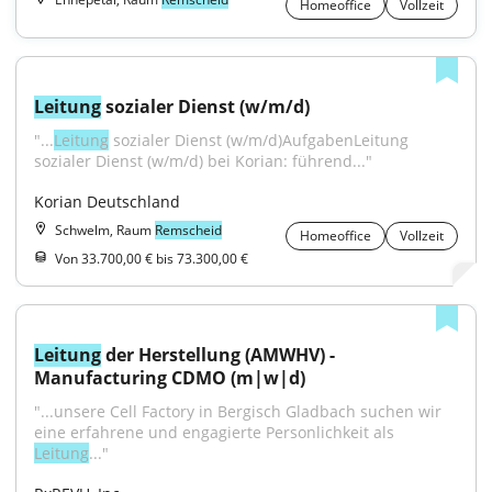
Homeoffice
Vollzeit
Leitung
 sozialer Dienst (w/m/d)
"...
Leitung
 sozialer Dienst (w/m/d)AufgabenLeitung 
sozialer Dienst (w/m/d) bei Korian: führend..."
Korian Deutschland
Schwelm, Raum
Remscheid
Homeoffice
Vollzeit
Von 33.700,00 € bis 73.300,00 €
Leitung
 der Herstellung (AMWHV) - 
Manufacturing CDMO (m|w|d)
"...unsere Cell Factory in Bergisch Gladbach suchen wir 
eine erfahrene und engagierte Personlichkeit als 
Leitung
..."