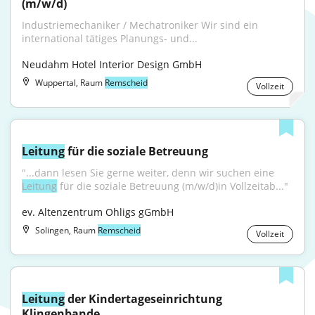
(m/w/d)
Industriemechaniker / Mechatroniker Wir sind ein 
international tätiges Planungs- und...
Neudahm Hotel Interior Design GmbH
Wuppertal, Raum
Remscheid
Vollzeit
Leitung
 für die soziale Betreuung
"...dann lesen Sie gerne weiter, denn wir suchen eine 
Leitung
 für die soziale Betreuung (m/w/d)in Vollzeitab..."
ev. Altenzentrum Ohligs gGmbH
Solingen, Raum
Remscheid
Vollzeit
Leitung
 der Kindertageseinrichtung 
Klingenbande