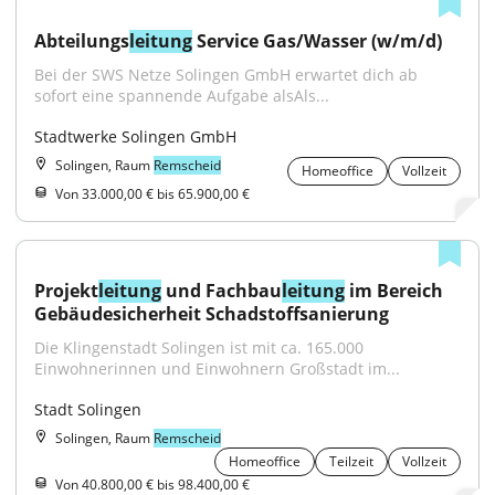
Abteilungs
leitung
 Service Gas/Wasser (w/m/d)
Bei der SWS Netze Solingen GmbH erwartet dich ab 
sofort eine spannende Aufgabe alsAls...
Stadtwerke Solingen GmbH
Solingen, Raum
Remscheid
Homeoffice
Vollzeit
Von 33.000,00 € bis 65.900,00 €
Projekt
leitung
 und Fachbau
leitung
 im Bereich 
Gebäudesicherheit Schadstoffsanierung
Die Klingenstadt Solingen ist mit ca. 165.000 
Einwohnerinnen und Einwohnern Großstadt im...
Stadt Solingen
Solingen, Raum
Remscheid
Homeoffice
Teilzeit
Vollzeit
Von 40.800,00 € bis 98.400,00 €