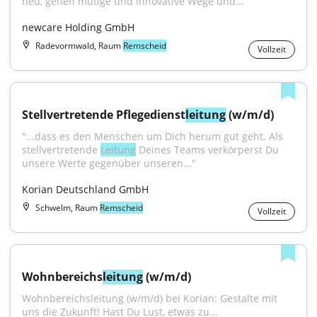
neu, gehen mutige und innovative Wege und...
newcare Holding GmbH
Radevormwald, Raum
Remscheid
Vollzeit
Stellvertretende Pflegedienst
leitung
 (w/m/d)
"...dass es den Menschen um Dich herum gut geht. Als 
stellvertretende 
Leitung
 Deines Teams verkörperst Du 
unsere Werte gegenüber unseren..."
Korian Deutschland GmbH
Schwelm, Raum
Remscheid
Vollzeit
Wohnbereichs
leitung
 (w/m/d)
Wohnbereichsleitung (w/m/d) bei Korian: Gestalte mit 
uns die Zukunft! Hast Du Lust, etwas zu...