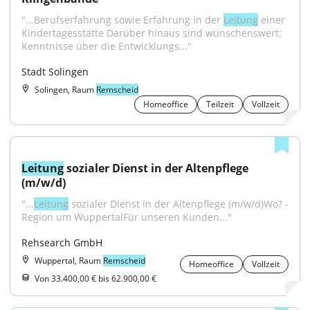
"...Berufserfahrung sowie Erfahrung in der 
Leitung
 einer 
Kindertagesstätte Darüber hinaus sind wünschenswert: 
Kenntnisse über die Entwicklungs..."
Stadt Solingen
Solingen, Raum
Remscheid
Homeoffice
Teilzeit
Vollzeit
Leitung
 sozialer Dienst in der Altenpflege 
(m/w/d)
"...
Leitung
 sozialer Dienst in der Altenpflege (m/w/d)Wo? - 
Region um WuppertalFür unseren Kunden..."
Rehsearch GmbH
Wuppertal, Raum
Remscheid
Homeoffice
Vollzeit
Von 33.400,00 € bis 62.900,00 €