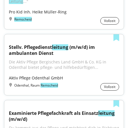
Leitung
..."
Pro Kid Inh. Heike Müller-Ring
Remscheid
Vollzeit
Stellv. Pflegedienst
leitung
 (m/w/d) im 
ambulanten Dienst
Die Aktiv Pflege Bergisches Land GmbH & Co. KG in 
Odenthal bietet pflege- und hilfebedürftigen...
Aktiv Pflege Odenthal GmbH
Odenthal, Raum
Remscheid
Vollzeit
Examinierte Pflegefachkraft als Einsatz
leitung
(m/w/d)
Du kommst aus der Pflege und möchtest dich in Richtung 