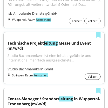
Führungskraft weiterentwickeln? Oder hast Du...
isb Ambulante Dienste gGmbH
Wuppertal, Raum
Remscheid
Teilzeit
Vollzeit
Technische Projekt
leitung
 Messe und Event 
(m/w/d)
Studio Bachmannkern ist eine inhabergeführte und 
international mehrfach ausgezeichnete...
Studio Bachmannkern GmbH
Solingen, Raum
Remscheid
Vollzeit
Center-Manager / Standort
leitung
 in Wuppertal-
Cronenberg (m/w/d)