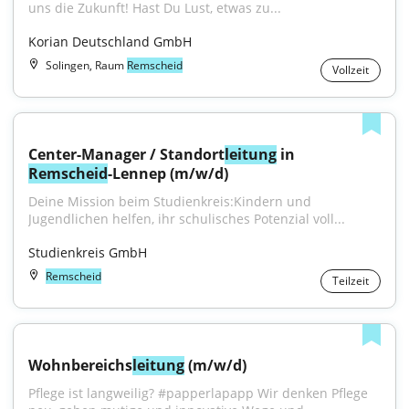
uns die Zukunft! Hast Du Lust, etwas zu...
Korian Deutschland GmbH
Solingen, Raum
Remscheid
Vollzeit
Center-Manager / Standort
leitung
 in 
Remscheid
-Lennep (m/w/d)
Deine Mission beim Studienkreis:Kindern und 
Jugendlichen helfen, ihr schulisches Potenzial voll...
Studienkreis GmbH
Remscheid
Teilzeit
Wohnbereichs
leitung
 (m/w/d)
Pflege ist langweilig? #papperlapapp Wir denken Pflege 